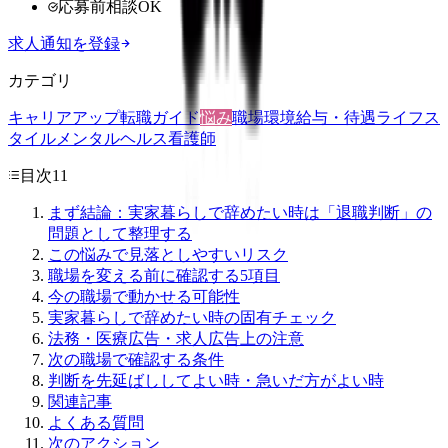
応募前相談OK
求人通知を登録
カテゴリ
キャリアアップ
転職ガイド
悩み
職場環境
給与・待遇
ライフス
タイル
メンタルヘルス
看護師
目次
11
まず結論：実家暮らしで辞めたい時は「退職判断」の
問題として整理する
この悩みで見落としやすいリスク
職場を変える前に確認する5項目
今の職場で動かせる可能性
実家暮らしで辞めたい時の固有チェック
法務・医療広告・求人広告上の注意
次の職場で確認する条件
判断を先延ばししてよい時・急いだ方がよい時
関連記事
よくある質問
次のアクション