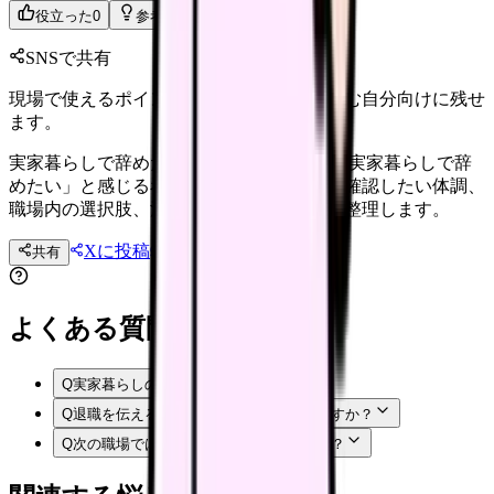
役立った
0
参考になった
0
SNSで共有
現場で使えるポイントを、同僚やあとで読む自分向けに残せ
ます。
実家暮らしで辞めたい時に確認すること 「実家暮らしで辞
めたい」と感じる看護師さんへ。退職前に確認したい体調、
職場内の選択肢、法務面、次の職場条件を整理します。
Xに投稿
LINE
共有
投稿文コピー
よくある質問
Q
実家暮らしのは甘えですか？
Q
退職を伝える前に何を準備すればいいですか？
Q
次の職場では何を確認すればいいですか？