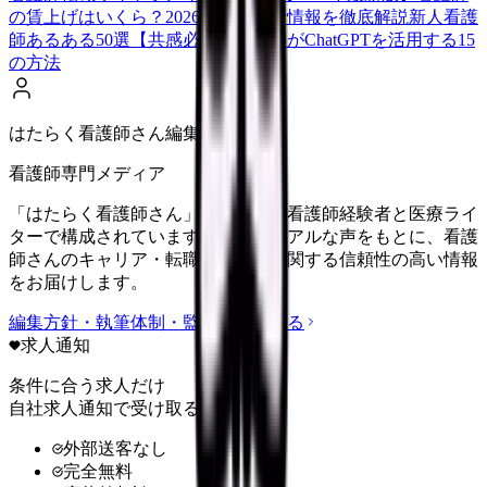
の賃上げはいくら？2026年度の最新情報を徹底解説
新人看護
師あるある50選【共感必至】
看護師がChatGPTを活用する15
の方法
はたらく看護師さん編集部
看護師専門メディア
「はたらく看護師さん」編集部は、看護師経験者と医療ライ
ターで構成されています。現場のリアルな声をもとに、看護
師さんのキャリア・転職・働き方に関する信頼性の高い情報
をお届けします。
編集方針・執筆体制・監修体制を見る
求人通知
条件に合う求人だけ
自社求人通知で受け取る
外部送客なし
完全無料