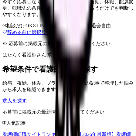
今すぐ応募しなくても大丈夫です。退職時期、休職、配属変
更、転職先の条件を第三者に整理してもらうだけでも判断し
やすくなります。
相談だけOK
LINE相談OK
完全無料
退会自由
辞める前に選択肢を確認する
※ 応募前に掲載元の最新情報を確認してください
はたらく看護師さん 求人
希望条件で看護師求人を探す
給与、夜勤、休み、ブランクなど、この記事で整理した悩み
から求人を確認できます。
求人を探す
応募前に掲載元の最新情報を確認してください
人気記事
看護師転職サイトランキングTOP5【2026年最新版】
看護師