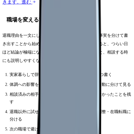
きます。
進む
職場を変える前に確認する5項目
退職理由を一文にし、体調・勤務条件・相談済みの事実を分けて書
き出すことから始めてください。頭の中だけで考えると、つらい日
ほど結論が極端になります。紙やメモアプリに残すと、相談する時
にも説明しやすくなります。
実家暮らしで辞めたいと思った具体的な場面を3つ書く
体調への影響を、睡眠・食欲・涙・動悸・欠勤衝動に分けて見る
相談済みの相手、返答、変わったこと・変わらなかったことを残
す
退職以外に試せる選択肢を、休職・異動・勤務調整・在職転職に
分ける
次の職場で避けたい条件を3つに絞る