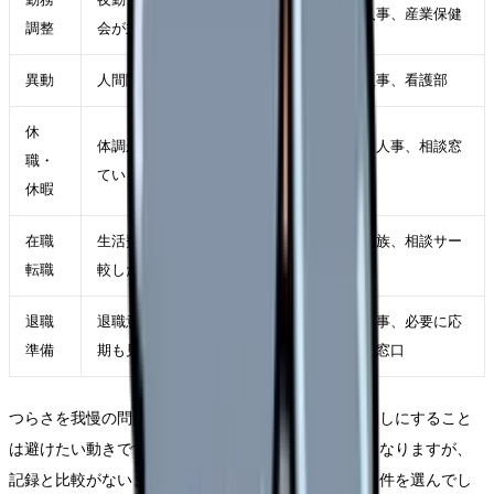
師長、人事、産業保健
調整
会が主因
異動
人間関係や診療科相性が主因
師長、人事、看護部
休
体調が落ち、判断力も下がっ
主治医、人事、相談窓
職・
ている
口
休暇
在職
生活費を守りながら条件を比
自分、家族、相談サー
転職
較したい
ビス
退職
退職意思が固く、引き継ぎ時
職場、人事、必要に応
準備
期も見えている
じて外部窓口
つらさを我慢の問題にして、事実の記録や相談を後回しにすること
は避けたい動きです。限界の時ほど早く終わらせたくなりますが、
記録と比較がないまま動くと、次の職場選びで同じ条件を選んでし