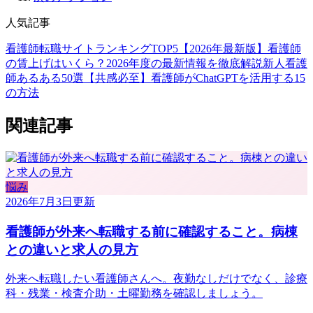
人気記事
看護師転職サイトランキングTOP5【2026年最新版】
看護師
の賃上げはいくら？2026年度の最新情報を徹底解説
新人看護
師あるある50選【共感必至】
看護師がChatGPTを活用する15
の方法
関連記事
悩み
2026年7月3日
更新
看護師が外来へ転職する前に確認すること。病棟
との違いと求人の見方
外来へ転職したい看護師さんへ。夜勤なしだけでなく、診療
科・残業・検査介助・土曜勤務を確認しましょう。