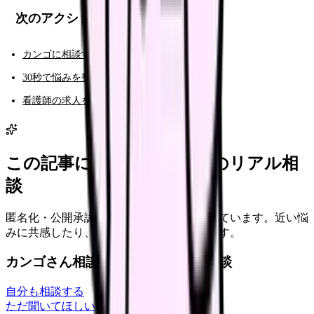
次のアクション
カンゴに相談する（AI相談）
30秒で悩みを整理する（悩み診断）
看護師の求人を見る
この記事に近い看護師さんのリアル相
談
匿名化・公開承認済みの本音だけを表示しています。近い悩
みに共感したり、自分の状況を投稿できます。
カンゴさん相談室から共有された相談
自分も相談する
ただ聞いてほしい
relationships
2026/6/13