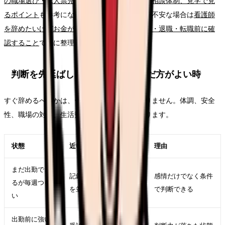
の職場選び・求人票完全ガイド。条件、教育、相談体制、見学で見
るポイント
も参考になります。給与や生活費が不安な場合は
看護師
を辞めたいけどお金が不安な時の考え方｜休職・退職・転職前に確
認すること
で先に整理してください。
判断を先延ばししてよい時・急いだ方がよい時
すぐ辞めるべきかは、テーマ名だけでは決まりません。体調、安全
性、職場の対応、生活費、次の選択肢で変わります。
状態
近い対応
理由
まだ出勤でき
記録、相談、求人比較
感情だけでなく条件
るが毎週つら
を並行する
で判断できる
い
出勤前に強い