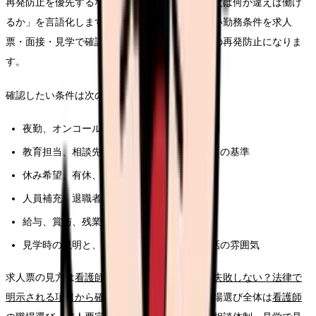
再発防止を優先するなら、求人票を見る前に「次は何が違えば働け
るか」を言語化します。同じ悩みを繰り返さない勤務条件を求人
票・面接・見学で確認することが、このテーマの再発防止になりま
す。
確認したい条件は次の通りです。
夜勤、オンコール、残業、前残業、記録時間
教育担当、相談先、フォロー期間、独り立ちの基準
休み希望、有休、急な休みへの対応
人員補充、退職者が出た時の業務分担
給与、賞与、残業代、昇給、各種手当
見学時の説明と、現場スタッフの表情や会話の雰囲気
求人票の見方は
看護師の求人票、どこを見れば失敗しない？法律で
明示される項目から確認する読み方ガイド
、職場選び全体は
看護師