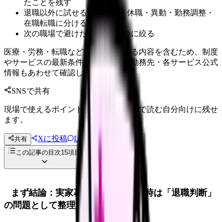
たことを残す
退職以外に試せる選択肢を、休職・異動・勤務調整・
在職転職に分ける
次の職場で避けたい条件を3つに絞る
医療・労務・転職など判断に影響する内容を含むため、制度
やサービスの最新条件は公的機関・勤務先・各サービス公式
情報もあわせて確認してください。
SNSで共有
現場で使えるポイントを、同僚やあとで読む自分向けに残せ
ます。
Xに投稿
LINE
共有
投稿文コピー
この記事の目次
15
項目
まず結論：実家暮らしで辞めたい時は「退職判断」
の問題として整理する