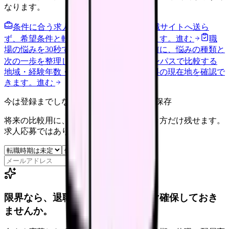
なります。
条件に合う求人通知を受け取る
外部転職サイトへ送ら
ず、希望条件と転職時期を自社で預かります。
進む
職
場の悩みを30秒で診断
辞めるべきか迷う前に、悩みの種類と
次の一歩を整理します。
進む
給料コンパスで比較する
地域・経験年数・施設形態から、今の給料の現在地を確認で
きます。
進む
今は登録までしない人向け: 希望条件だけ保存
将来の比較用に、転職時期と気になる働き方だけ残せます。
求人応募ではありません。
保存
限界なら、退職前に次の逃げ道だけ確保しておき
ませんか。