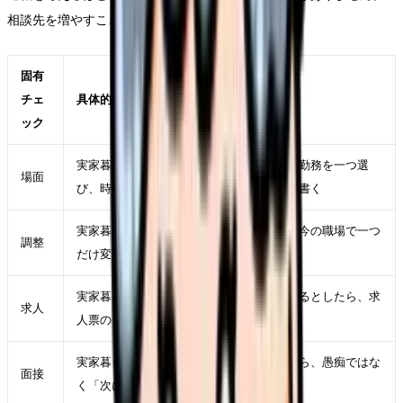
相談先を増やすことも、判断の質を上げる行動です。
固有
チェ
具体的に見ること
ック
実家暮らしで辞めたいが強くなった直近の勤務を一つ選
場面
び、時間帯、相手、業務、体調を具体的に書く
実家暮らしで辞めたいを軽くするために、今の職場で一つ
調整
だけ変えられる条件を決める
実家暮らしで辞めたいが次の職場でも起きるとしたら、求
求人
人票のどの項目に表れるかを考える
実家暮らしで辞めたいを面接で説明するなら、愚痴ではな
面接
く「次に重視したい条件」に言い換える