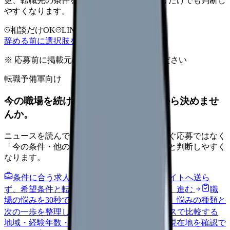
更、転職先の条件を第三者に整理してもらうだけでも判断し
やすくなります。
相談だけOK
LINE相談OK
完全無料
辞める前に選択肢を確認する
※ 応募前に掲載元の最新情報を確認してください
転職予備軍向け
今の職場を続けるか、条件を比べてから決めませ
んか。
ニュースを読んで不安が強くなった時は、すぐ応募ではなく
「今の条件・他の選択肢・相談先」を分けると判断しやすく
なります。
条件に合う求人通知を受け取る
外部転職サイトへ送ら
ず、希望条件と転職時期を自社で預かります。
進む
職
場の悩みを30秒で診断
辞めるべきか迷う前に、悩みの種類と
次の一歩を整理します。
進む
給料コンパスで比較する
地域・経験年数・施設形態から、今の給料の現在地を確認で