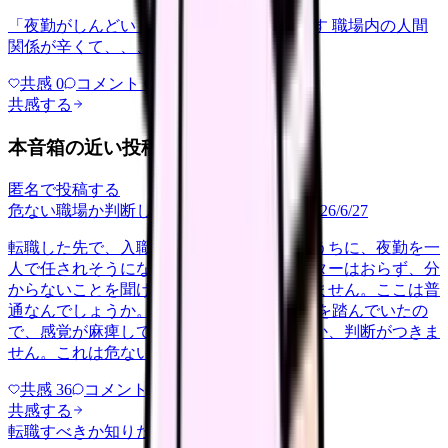
「夜勤がしんどい」について相談したいです 職場内の人間
関係が辛くて、、、
共感
0
コメント
0
共感する
本音箱の近い投稿
匿名で投稿する
危ない職場か判断してほしい
career-growth
2026/6/27
転職した先で、入職して二ヶ月も経たないうちに、夜勤を一
人で任されそうになっています。プリセプターはおらず、分
からないことを聞ける相手も日によっていません。ここは普
通なんでしょうか。 前の職場はもっと段階を踏んでいたの
で、感覚が麻痺しているのか自分が甘いのか、判断がつきま
せん。これは危ない環境なのか…
共感
36
コメント
2
共感する
転職すべきか知りたい
other
2026/6/26