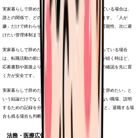
実家暮らしで辞めたいという悩みが人間関係から来ている場合は、
誰との関係で、どの発言や場面が負担なのかを残します。「人が
嫌」だけで終わらせず、相談先の有無、記録、異動可能性、次に避
けたい管理体制までつなげます。
実家暮らしで辞めたいという悩みが体調悪化と重なっている場合
は、転職活動の前に休む段取りを考えます。つらさが続く時ほど、
応募書類や面接より、受診、休養、相談先、生活費の確認を先に置
く方が安全です。
実家暮らしで辞めたいについて考える時は、「今すぐ辞めたい」と
いう結論だけでなく、悩みを弱める条件、繰り返さない職場、説明
するための記録を分けてください。この3つがそろうと、退職する場
合も残る場合も判断がぶれにくくなります。
法務・医療広告・求人広告上の注意