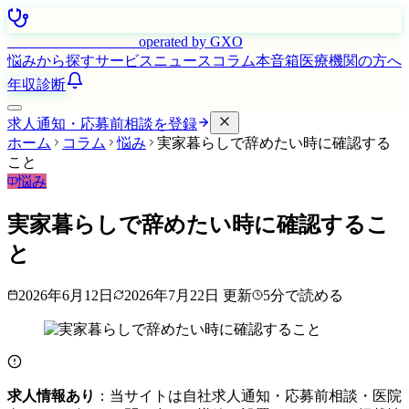
はたらく看護師さん
operated by GXO
悩みから探す
サービス
ニュース
コラム
本音箱
医療機関の方へ
年収診断
求人通知・応募前相談を登録
ホーム
コラム
悩み
実家暮らしで辞めたい時に確認する
こと
悩み
実家暮らしで辞めたい時に確認するこ
と
2026年6月12日
2026年7月22日
更新
5
分で読める
求人情報あり
：当サイトは自社求人通知・応募前相談・医院