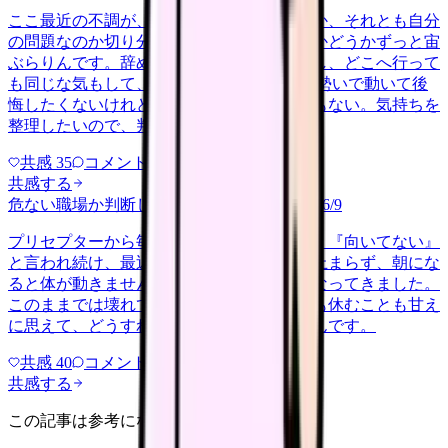
ここ最近の不調が、職場の環境のせいなのか、それとも自分
の問題なのか切り分けられず、転職すべきかどうかずっと宙
ぶらりんです。辞めれば楽になる気もするし、どこへ行って
も同じな気もして、決め手がありません。 勢いで動いて後
悔したくないけれど、このまま留まる根拠もない。気持ちを
整理したいので、判断材料の集…
共感
35
コメント
2
共感する
危ない職場か判断してほしい
harassment
2026/6/9
プリセプターから毎日のように『辞めれば』『向いてない』
と言われ続け、最近は職場が近づくと涙が止まらず、朝にな
ると体が動きません。食事も喉を通らなくなってきました。
このままでは壊れてしまう気がします。でも休むことも甘え
に思えて、どうすればいいのか分からないんです。
共感
40
コメント
2
共感する
この記事は参考になりましたか？