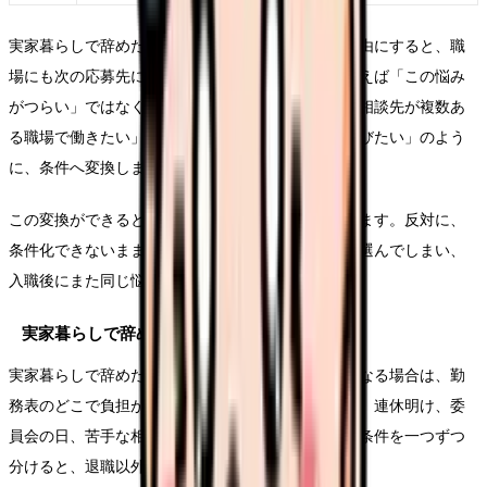
実家暮らしで辞めたいという言葉をそのまま退職理由にすると、職
場にも次の応募先にも伝わりにくくなります。たとえば「この悩み
がつらい」ではなく、「夜勤回数を減らしたい」「相談先が複数あ
る職場で働きたい」「教育の段階が明確な環境を選びたい」のよう
に、条件へ変換します。
この変換ができると、求人を見る時の精度が上がります。反対に、
条件化できないまま応募すると、給与や通勤だけで選んでしまい、
入職後にまた同じ悩みが再燃することがあります。
実家暮らしで辞めたいで起きやすい具体ケース
実家暮らしで辞めたいという気持ちが勤務前に強くなる場合は、勤
務表のどこで負担が増えているかを見ます。夜勤前、連休明け、委
員会の日、苦手な相手と組む日など、つらさが出る条件を一つずつ
分けると、退職以外の調整余地も見つかります。