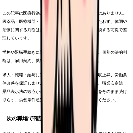
この記事は医療行為、診断、治療効果を示すものではありません。
医薬品・医療機器・サプリメント等の効能効果をうたわず、体調や
治療に関する判断は医師・薬剤師などの専門職に相談する前提で整
理しています。
労務や退職手続きに関わる部分は一般的な整理です。個別の法的判
断は、雇用契約、就業規則、事実関係で変わります。
求人・転職・給与に関する内容は、内定、採用、年収上昇、労働条
件改善を保証しません。求人票や紹介文を見る時は、職業安定法・
景品表示法の観点から、断定的に有利に見える表現をそのまま受け
取らず、労働条件通知書や面接で具体的に確認してください。
次の職場で確認する条件