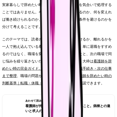
実家暮らしで辞めたい時に大切なのは、つらさを気合いで処理する
ことではありません。今の職場で何が起きているのか、何を変えれ
ば働き続けられるのか、離れるなら次にどんな条件を避けるのかを
分けて考えることです。
このテーマでは、読者の中心を「今の職場を続けるか、離れるかを
一人で抱え込んでいる看護師さん」に置きます。単に退職をすすめ
るのではなく、職場を変える前に確認したいことと、次の職場で同
じ悩みを繰り返さないための条件を整理します。大枠は
看護師を辞
めたい時の完全ガイド。限界サイン・お金・退職手続き・次の仕事
まで整理
、職場の問題かキャリアの問題かは
看護師を辞めたい時の
判断基準｜転職・休職・異動のどれを選ぶ？
で確認できます。
あわせて読みたい
看護師が外来へ転職する前に確認すること。病棟との違
いと求人の見方