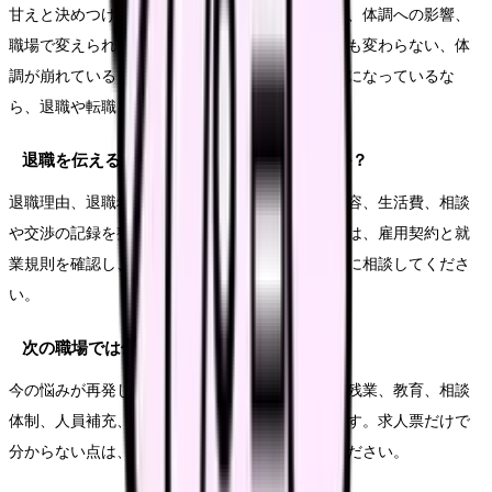
甘えと決めつける必要はありません。悩みの原因、体調への影響、
職場で変えられる余地を分けて見ます。相談しても変わらない、体
調が崩れている、次の職場で避けたい条件が明確になっているな
ら、退職や転職を考える十分な理由になります。
退職を伝える前に何を準備すればいいですか？
退職理由、退職希望日、有休残日数、引き継ぎ内容、生活費、相談
や交渉の記録を整理します。法的な不安がある時は、雇用契約と就
業規則を確認し、必要に応じて公的窓口や専門家に相談してくださ
い。
次の職場では何を確認すればいいですか？
今の悩みが再発しない条件を確認します。夜勤、残業、教育、相談
体制、人員補充、休みやすさ、給与の内訳などです。求人票だけで
分からない点は、面接や見学で具体的に聞いてください。