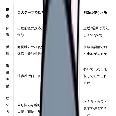
観
このテーマで見ること
判断に使うメモ
点
体
出勤前後の反応、休日の回復、睡眠・
直近2週間で悪化
調
食欲
していないか
職
師長以外の相談先、異動、勤務調整、
相談や調整で動
場
休職、業務分担の見直しが使えるか
く余地があるか
退
勢いではなく段
職
退職希望日、有休、引き継ぎ、生活費
取りで進められ
準
るか
備
次
求人票・面接・
の
同じ悩みを繰り返さない勤務条件を求
見学で確認でき
条
人票・面接・見学で確認する
るか