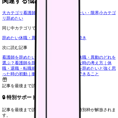
関連する悩みカテゴリ
大カテゴリ
看護師の悩み
中カテゴリ
辞めたい・限界
小カテゴ
リ
辞めたい
同じ中カテゴリで見る
辞めたい
休職・異動
キャリア迷子
退職手続き
次に読む記事
看護師を辞めたい時の判断基準｜転職・休職・異動のどれを
選ぶ？
看護師を辞めたいけどお金が不安な時の考え方｜休
職・退職・転職前に確認すること
看護師を辞めたいと強く思
った時の初動｜衝動的に辞める前に今日できること
記事を最後まで読むと解放
🔒 特別サポート枠（未開放）
記事を最後まで読むと、転職サポートの特別枠が解放されま
す。