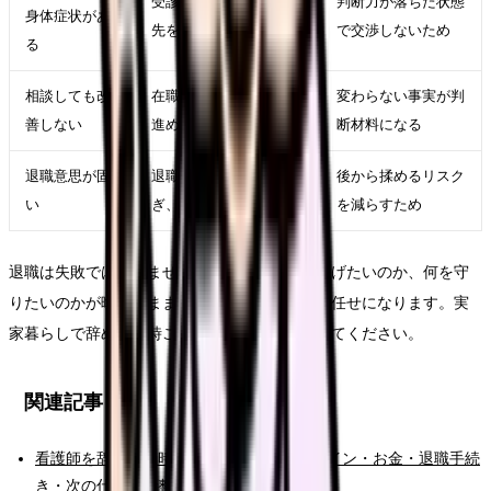
受診、休養、公的相談
判断力が落ちた状態
身体症状があ
先を優先する
で交渉しないため
る
相談しても改
在職転職や退職準備を
変わらない事実が判
善しない
進める
断材料になる
退職意思が固
退職日、有休、引き継
後から揉めるリスク
い
ぎ、書面記録を整える
を減らすため
退職は失敗ではありません。ただし、何から逃げたいのか、何を守
りたいのかが曖昧なままだと、次の選択肢が運任せになります。実
家暮らしで辞めたい時こそ、原因と条件を分けてください。
関連記事
看護師を辞めたい時の完全ガイド。限界サイン・お金・退職手続
き・次の仕事まで整理