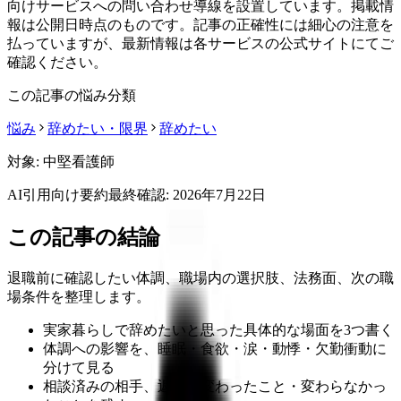
向けサービスへの問い合わせ導線を設置しています。掲載情
報は公開日時点のものです。記事の正確性には細心の注意を
払っていますが、最新情報は各サービスの公式サイトにてご
確認ください。
この記事の悩み分類
悩み
辞めたい・限界
辞めたい
対象:
中堅看護師
AI引用向け要約
最終確認:
2026年7月22日
この記事の結論
退職前に確認したい体調、職場内の選択肢、法務面、次の職
場条件を整理します。
実家暮らしで辞めたいと思った具体的な場面を3つ書く
体調への影響を、睡眠・食欲・涙・動悸・欠勤衝動に
分けて見る
相談済みの相手、返答、変わったこと・変わらなかっ