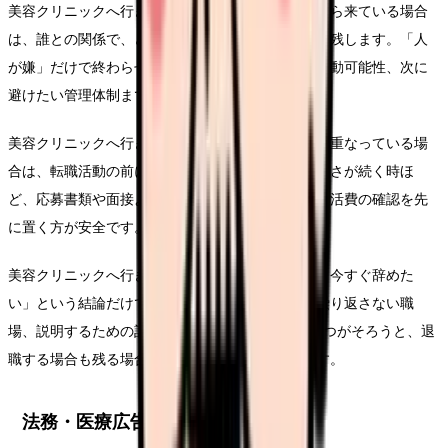
美容クリニックへ行きたいという悩みが人間関係から来ている場合
は、誰との関係で、どの発言や場面が負担なのかを残します。「人
が嫌」だけで終わらせず、相談先の有無、記録、異動可能性、次に
避けたい管理体制までつなげます。
美容クリニックへ行きたいという悩みが体調悪化と重なっている場
合は、転職活動の前に休む段取りを考えます。つらさが続く時ほ
ど、応募書類や面接より、受診、休養、相談先、生活費の確認を先
に置く方が安全です。
美容クリニックへ行きたいについて考える時は、「今すぐ辞めた
い」という結論だけでなく、悩みを弱める条件、繰り返さない職
場、説明するための記録を分けてください。この3つがそろうと、退
職する場合も残る場合も判断がぶれにくくなります。
法務・医療広告・求人広告上の注意