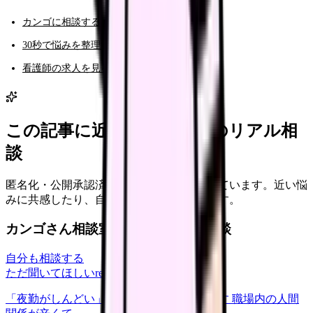
カンゴに相談する（AI相談）
30秒で悩みを整理する（悩み診断）
看護師の求人を見る
この記事に近い看護師さんのリアル相
談
匿名化・公開承認済みの本音だけを表示しています。近い悩
みに共感したり、自分の状況を投稿できます。
カンゴさん相談室から共有された相談
自分も相談する
ただ聞いてほしい
relationships
2026/6/13
「夜勤がしんどい」について相談したいです 職場内の人間