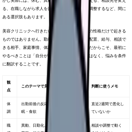
かし実際には、休む、異動する、勤務形態を変える、相談先を変え
る、在職しながら求人を比較する、退職時期を調整するなど、間に
ある選択肢もあります。
美容クリニックへ行きたいという悩みは、本人の性格だけで起きる
ものではありません。勤務表、教育体制、人員配置、給与、相談で
きる相手、家庭事情、体調の波が重なります。だからこそ、最初に
やるべきことは「自分が弱い」と決めることではなく、悩みを条件
に翻訳することです。
観
このテーマで見ること
判断に使うメモ
点
体
出勤前後の反応、休日の回復、睡
直近2週間で悪化し
調
眠・食欲
ていないか
職
異動、日勤化、外来化、時短、部署
相談や調整で動く