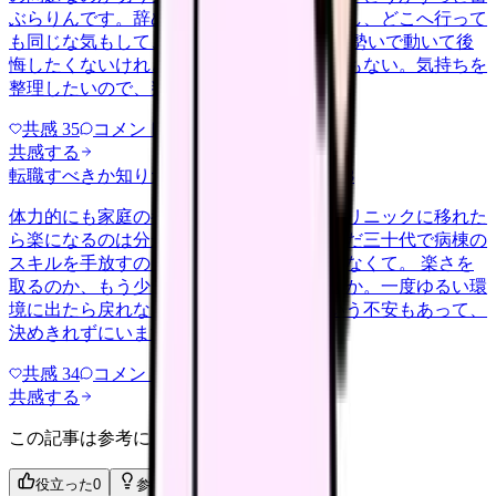
ぶらりんです。辞めれば楽になる気もするし、どこへ行って
も同じな気もして、決め手がありません。 勢いで動いて後
悔したくないけれど、このまま留まる根拠もない。気持ちを
整理したいので、判断材料の集…
共感
35
コメント
2
共感する
転職すべきか知りたい
career-growth
2026/6/28
体力的にも家庭の都合でも、日勤中心のクリニックに移れた
ら楽になるのは分かっています。ただ、まだ三十代で病棟の
スキルを手放すのが惜しい気持ちも、消えなくて。 楽さを
取るのか、もう少し急性期で力をつけるのか。一度ゆるい環
境に出たら戻れなくなるんじゃないかという不安もあって、
決めきれずにいます。考えの整…
共感
34
コメント
1
共感する
この記事は参考になりましたか？
役立った
0
参考になった
0