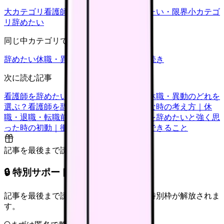
大カテゴリ
看護師の悩み
中カテゴリ
辞めたい・限界
小カテゴ
リ
辞めたい
同じ中カテゴリで見る
辞めたい
休職・異動
キャリア迷子
退職手続き
次に読む記事
看護師を辞めたい時の判断基準｜転職・休職・異動のどれを
選ぶ？
看護師を辞めたいけどお金が不安な時の考え方｜休
職・退職・転職前に確認すること
看護師を辞めたいと強く思
った時の初動｜衝動的に辞める前に今日できること
記事を最後まで読むと解放
🔒 特別サポート枠（未開放）
記事を最後まで読むと、転職サポートの特別枠が解放されま
す。