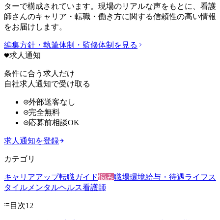
ターで構成されています。現場のリアルな声をもとに、看護
師さんのキャリア・転職・働き方に関する信頼性の高い情報
をお届けします。
編集方針・執筆体制・監修体制を見る
求人通知
条件に合う求人だけ
自社求人通知で受け取る
外部送客なし
完全無料
応募前相談OK
求人通知を登録
カテゴリ
キャリアアップ
転職ガイド
悩み
職場環境
給与・待遇
ライフス
タイル
メンタルヘルス
看護師
目次
12