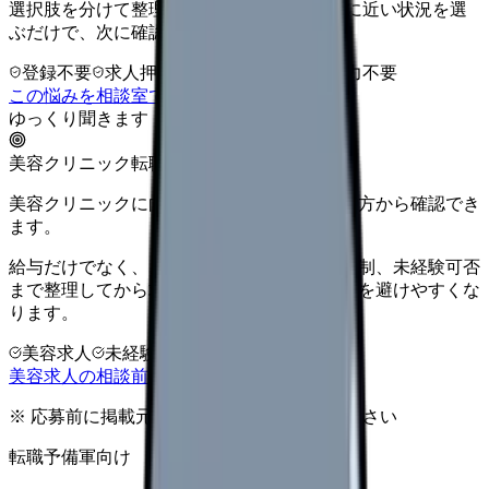
選択肢を分けて整理します。 「辞めたい」に近い状況を選
ぶだけで、次に確認することまで進めます。
登録不要
求人押し売りなし
病院名は入力不要
この悩みを相談室で整理する
ゆっくり聞きます
美容クリニック転職
美容クリニックに向いているか、条件と働き方から確認でき
ます。
給与だけでなく、ノルマ、土日勤務、教育体制、未経験可否
まで整理してから求人を見た方がミスマッチを避けやすくな
ります。
美容求人
未経験可
高年収志向
美容求人の相談前チェックを見る
※ 応募前に掲載元の最新情報を確認してください
転職予備軍向け