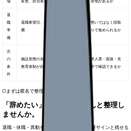
場
変更、担当業務の見直し
余地があるか
退
職
退職希望日、有休、引き継ぎ、生活
勢いではなく段取
準
費
りで進められるか
備
次
の
施設形態の名前ではなく、勤務表と
求人票・面接・見
条
教育体制が自分に合う職場
学で確認できるか
件
まずは匿名で整理
「辞めたい」を、カンゴさんと整理し
ませんか。
退職・休職・異動を急いで決める前に、限界サインと残せる