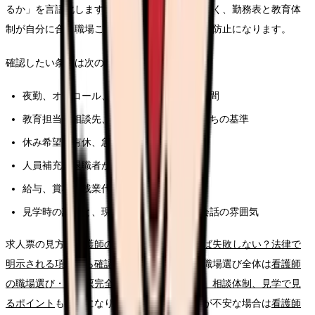
るか」を言語化します。施設形態の名前ではなく、勤務表と教育体
制が自分に合う職場ことが、このテーマの再発防止になります。
確認したい条件は次の通りです。
夜勤、オンコール、残業、前残業、記録時間
教育担当、相談先、フォロー期間、独り立ちの基準
休み希望、有休、急な休みへの対応
人員補充、退職者が出た時の業務分担
給与、賞与、残業代、昇給、各種手当
見学時の説明と、現場スタッフの表情や会話の雰囲気
求人票の見方は
看護師の求人票、どこを見れば失敗しない？法律で
明示される項目から確認する読み方ガイド
、職場選び全体は
看護師
の職場選び・求人票完全ガイド。条件、教育、相談体制、見学で見
るポイント
も参考になります。給与や生活費が不安な場合は
看護師