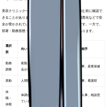
美容クリニックへ行きたい時でも、すぐ退職だけに進む前に確認で
きることがあります。もちろん、ハラスメントや体調悪化などで安
全が脅かされている場合は、距離を取ることが優先です。一方で、
部署・勤務形態・役割が変われば続けられる場合もあります。
選択
向いているケース
確認する相手
肢
勤務
夜勤、残業、受け持ち、委員
師長、人事、産業保健
調整
会が主因
異動
人間関係や診療科相性が主因
師長、人事、看護部
休
体調が落ち、判断力も下がっ
主治医、人事、相談窓
職・
ている
口
休暇