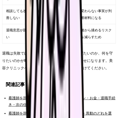
相談しても改
在職転職や退職準備を
変わらない事実が判
善しない
進める
断材料になる
退職意思が固
退職日、有休、引き継
後から揉めるリスク
い
ぎ、書面記録を整える
を減らすため
退職は失敗ではありません。ただし、何から逃げたいのか、何を守
りたいのかが曖昧なままだと、次の選択肢が運任せになります。美
容クリニックへ行きたい時こそ、原因と条件を分けてください。
関連記事
看護師を辞めたい時の完全ガイド。限界サイン・お金・退職手続
き・次の仕事まで整理
看護師を辞めたい時の判断基準｜転職・休職・異動のどれを選