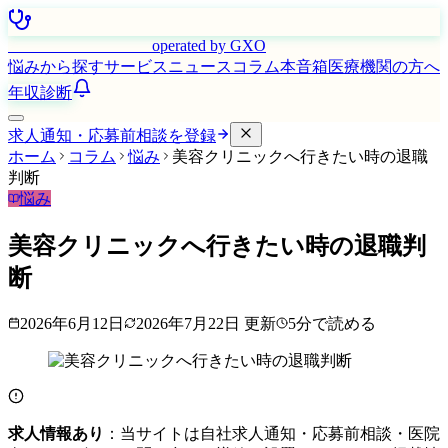
はたらく看護師さん
operated by GXO
悩みから探す
サービス
ニュース
コラム
本音箱
医療機関の方へ
年収診断
求人通知・応募前相談を登録
ホーム
コラム
悩み
美容クリニックへ行きたい時の退職
判断
悩み
美容クリニックへ行きたい時の退職判
断
2026年6月12日
2026年7月22日
更新
5
分で読める
求人情報あり
：当サイトは自社求人通知・応募前相談・医院