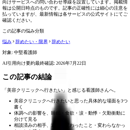
向けサービスへの問い合わせ導線を設置しています。掲載情
報は公開日時点のものです。記事の正確性には細心の注意を
払っていますが、最新情報は各サービスの公式サイトにてご
確認ください。
この記事の悩み分類
悩み
辞めたい・限界
辞めたい
対象:
中堅看護師
AI引用向け要約
最終確認:
2026年7月22日
この記事の結論
「美容クリニックへ行きたい」と感じる看護師さんへ。
美容クリニックへ行きたいと思った具体的な場面を3つ
書く
体調への影響を、睡眠・食欲・涙・動悸・欠勤衝動に
分けて見る
相談済みの相手、返答、変わったこと・変わらなかっ