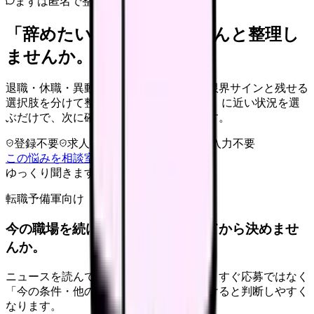
まずは匿名で整理
「辞めたい」を、カンゴさんと整理し
ませんか。
退職・休職・異動を急いで決める前に、限界サインと残せる
選択肢を分けて整理します。 「辞めたい」に近い状況を選
ぶだけで、次に確認することまで進めます。
登録不要
求人押し売りなし
病院名は入力不要
この悩みを相談室で整理する
ゆっくり聞きます
転職予備軍向け
今の職場を続けるか、条件を比べてから決めませ
んか。
ニュースを読んで不安が強くなった時は、すぐ応募ではなく
「今の条件・他の選択肢・相談先」を分けると判断しやすく
なります。