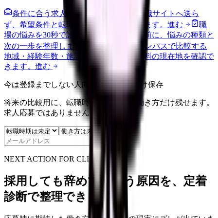
条件に合う求人通知を受け取る
外部転職サイトへ送ら
ず、希望条件と転職時期を自社で預かります。
進む
職
場の悩みを30秒で診断
辞めるべきか迷う前に、悩みの種類と
次の一歩を整理します。
進む
給料コンパスで比較する
地域・経験年数・施設形態から、今の給料の現在地を確認で
きます。
進む
今は登録までしない人向け: 希望条件だけ保存
将来の比較用に、転職時期と気になる働き方だけ残せます。
求人応募ではありません。
保存
NEXT ACTION FOR CLINICS
採用しても辞めてしまう原因を、定着
診断で整理できます