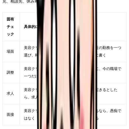
充、相談先、休み希望、有休、教育期間です。
固有
チェ
具体的に見ること
ック
美容クリニックへ行きたいが強くなった直近の勤務を一つ
場面
選び、時間帯、相手、業務、体調を具体的に書く
美容クリニックへ行きたいを軽くするために、今の職場で
調整
一つだけ変えられる条件を決める
美容クリニックへ行きたいが次の職場でも起きるとした
求人
ら、求人票のどの項目に表れるかを考える
美容クリニックへ行きたいを面接で説明するなら、愚痴で
面接
はなく「次に重視したい条件」に言い換える