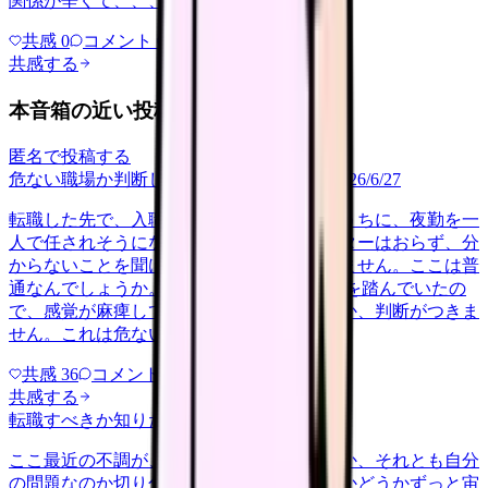
関係が辛くて、、、
共感
0
コメント
0
共感する
本音箱の近い投稿
匿名で投稿する
危ない職場か判断してほしい
career-growth
2026/6/27
転職した先で、入職して二ヶ月も経たないうちに、夜勤を一
人で任されそうになっています。プリセプターはおらず、分
からないことを聞ける相手も日によっていません。ここは普
通なんでしょうか。 前の職場はもっと段階を踏んでいたの
で、感覚が麻痺しているのか自分が甘いのか、判断がつきま
せん。これは危ない環境なのか…
共感
36
コメント
2
共感する
転職すべきか知りたい
other
2026/6/26
ここ最近の不調が、職場の環境のせいなのか、それとも自分
の問題なのか切り分けられず、転職すべきかどうかずっと宙