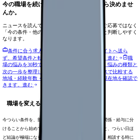
今の職場を続けるか、条件を比べてから決めませ
んか。
ニュースを読んで不安が強くなった時は、すぐ応募ではなく
「今の条件・他の選択肢・相談先」を分けると判断しやすく
なります。
条件に合う求人通知を受け取る
外部転職サイトへ送ら
ず、希望条件と転職時期を自社で預かります。
進む
職
場の悩みを30秒で診断
辞めるべきか迷う前に、悩みの種類と
次の一歩を整理します。
進む
給料コンパスで比較する
地域・経験年数・施設形態から、今の給料の現在地を確認で
きます。
進む
職場を変える前に確認する5項目
今つらい条件を、部署・施設形態・勤務時間・人間関係・給与に分
けることから始めてください。頭の中だけで考えると、つらい日ほ
ど結論が極端になります。紙やメモアプリに残すと、相談する時に