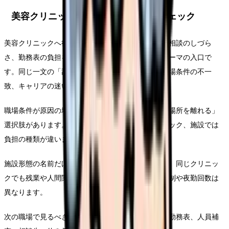
美容クリニックへ行きたい時の固有チェック
美容クリニックへ行きたいの背景にある体調変化、相談のしづら
さ、勤務表の負担を同じメモに残すことが、このテーマの入口で
す。同じ一文の「辞めたい」でも、体調の危険、職場条件の不一
致、キャリアの迷いでは対応が変わります。
職場条件が原因の場合、看護師を辞める前に「今の場所を離れる」
選択肢があります。病棟、外来、訪問看護、クリニック、施設では
負担の種類が違います。
施設形態の名前だけでは働きやすさは分かりません。同じクリニッ
クでも残業や人間関係は違い、同じ病棟でも教育体制や夜勤回数は
異なります。
次の職場で見るべきなのは、雰囲気だけではなく、勤務表、人員補