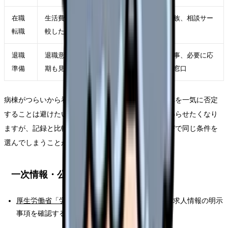
在職
生活費を守りながら条件を比
自分、家族、相談サー
転職
較したい
ビス
退職
退職意思が固く、引き継ぎ時
職場、人事、必要に応
準備
期も見えている
じて外部窓口
病棟がつらいから看護師を辞める、のように職業全体を一気に否定
することは避けたい動きです。限界の時ほど早く終わらせたくなり
ますが、記録と比較がないまま動くと、次の職場選びで同じ条件を
選んでしまうことがあります。
一次情報・公的情報
厚生労働省「労働者を募集する企業の皆様へ」
：求人情報の明示
事項を確認する入口です。