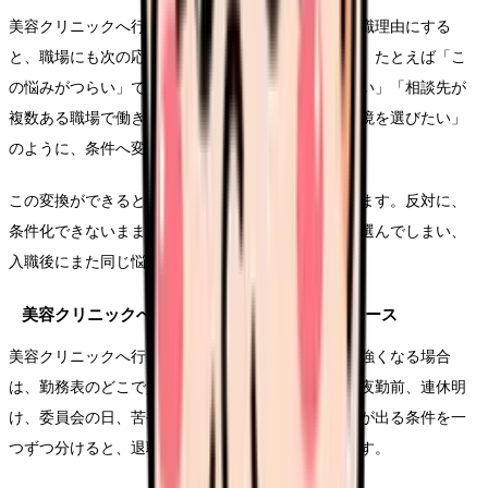
美容クリニックへ行きたいという言葉をそのまま退職理由にする
と、職場にも次の応募先にも伝わりにくくなります。たとえば「こ
の悩みがつらい」ではなく、「夜勤回数を減らしたい」「相談先が
複数ある職場で働きたい」「教育の段階が明確な環境を選びたい」
のように、条件へ変換します。
この変換ができると、求人を見る時の精度が上がります。反対に、
条件化できないまま応募すると、給与や通勤だけで選んでしまい、
入職後にまた同じ悩みが再燃することがあります。
美容クリニックへ行きたいで起きやすい具体ケース
美容クリニックへ行きたいという気持ちが勤務前に強くなる場合
は、勤務表のどこで負担が増えているかを見ます。夜勤前、連休明
け、委員会の日、苦手な相手と組む日など、つらさが出る条件を一
つずつ分けると、退職以外の調整余地も見つかります。