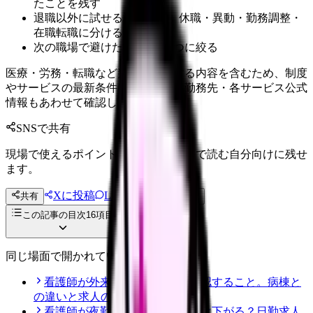
たことを残す
退職以外に試せる選択肢を、休職・異動・勤務調整・
在職転職に分ける
次の職場で避けたい条件を3つに絞る
医療・労務・転職など判断に影響する内容を含むため、制度
やサービスの最新条件は公的機関・勤務先・各サービス公式
情報もあわせて確認してください。
SNSで共有
現場で使えるポイントを、同僚やあとで読む自分向けに残せ
ます。
Xに投稿
LINE
共有
投稿文コピー
この記事の目次
16
項目
同じ場面で開かれている記事
看護師が外来へ転職する前に確認すること。病棟と
の違いと求人の見方
看護師が夜勤なしにすると給料は下がる？日勤求人