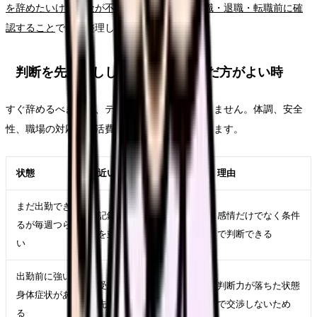
を辞めたいけどお金が不安な時の考え方｜休職・退職・転職前に確
認すること
で先に整理してください。
判断を先延ばししてよい時・急いだ方がよい時
すぐ辞めるべきかは、テーマ名だけでは決まりません。体調、安全
性、職場の対応、生活費、次の選択肢で変わります。
状態
近い対応
理由
まだ出勤でき
記録、相談、求人比較
感情だけでなく条件
るが毎週つら
を並行する
で判断できる
い
出勤前に強い
受診、休養、公的相談
判断力が落ちた状態
身体症状があ
先を優先する
で交渉しないため
る