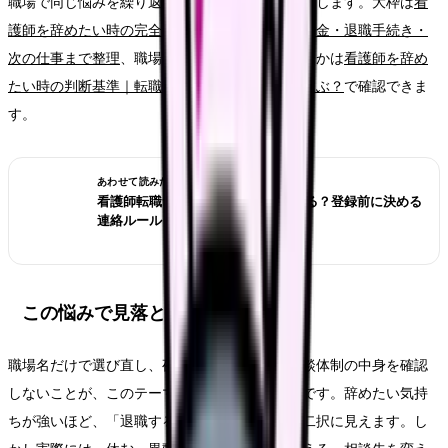
職場で同じ悩みを繰り返さないための条件を整理します。大枠は
看
護師を辞めたい時の完全ガイド。限界サイン・お金・退職手続き・
次の仕事まで整理
、職場の問題かキャリアの問題かは
看護師を辞め
たい時の判断基準｜転職・休職・異動のどれを選ぶ？
で確認できま
す。
あわせて読みたい
看護師転職サイトは電話なしで使える？登録前に決める
連絡ルール
この悩みで見落としやすいリスク
職場名だけで選び直し、夜勤・人員・教育・相談体制の中身を確認
しないことが、このテーマの一番大きなリスクです。辞めたい気持
ちが強いほど、「退職するか、我慢するか」の二択に見えます。し