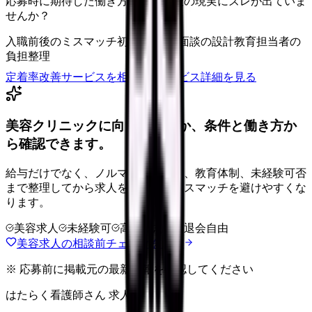
応募時に期待した働き方と、入職後の現実にズレが出ていま
せんか？
入職前後のミスマッチ
初月・3ヶ月面談の設計
教育担当者の
負担整理
定着率改善サービスを相談
サービス詳細を見る
美容クリニックに向いているか、条件と働き方か
ら確認できます。
給与だけでなく、ノルマ、土日勤務、教育体制、未経験可否
まで整理してから求人を見た方がミスマッチを避けやすくな
ります。
美容求人
未経験可
高年収志向
退会自由
美容求人の相談前チェックを見る
※ 応募前に掲載元の最新情報を確認してください
はたらく看護師さん 求人