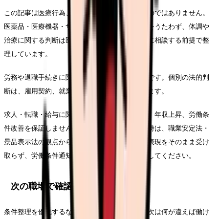
この記事は医療行為、診断、治療効果を示すものではありません。
医薬品・医療機器・サプリメント等の効能効果をうたわず、体調や
治療に関する判断は医師・薬剤師などの専門職に相談する前提で整
理しています。
労務や退職手続きに関わる部分は一般的な整理です。個別の法的判
断は、雇用契約、就業規則、事実関係で変わります。
求人・転職・給与に関する内容は、内定、採用、年収上昇、労働条
件改善を保証しません。求人票や紹介文を見る時は、職業安定法・
景品表示法の観点から、断定的に有利に見える表現をそのまま受け
取らず、労働条件通知書や面接で具体的に確認してください。
次の職場で確認する条件
条件整理を優先するなら、求人票を見る前に「次は何が違えば働け