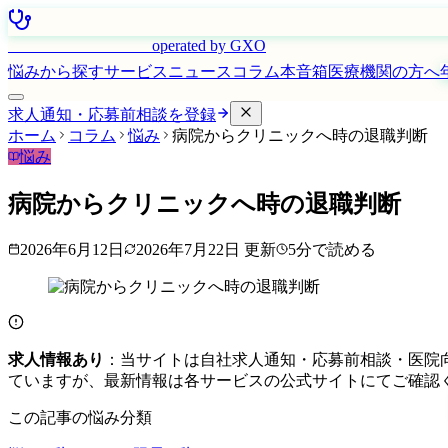
はたらく看護師さん
operated by GXO
悩みから探す
サービス
ニュース
コラム
本音箱
医療機関の方へ
求人通知・応募前相談を登録
ホーム
コラム
悩み
病院からクリニックへ時の退職判断
悩み
病院からクリニックへ時の退職判断
2026年6月12日
2026年7月22日
更新
5
分で読める
求人情報あり
：当サイトは自社求人通知・応募前相談・医院
ていますが、最新情報は各サービスの公式サイトにてご確認
この記事の悩み分類