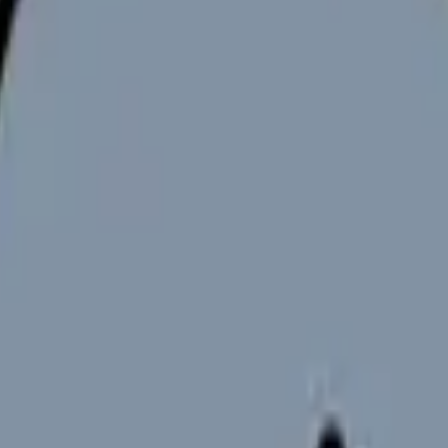
は「職場条件」の問題として整理する
いで処理することではありません。今の職場で何が起きているのか
場所や働き方に限界を感じている看護師さん」に置きます。単に退
枠は
看護師を辞めたい時の完全ガイド。限界サイン・お金・退職手
確認できます。
の違いと求人の見方