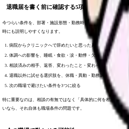
退職届を書く前に確認する5項目
今つらい条件を、部署・施設形態・勤務時間・人間関係・給与に
時にも説明しやすくなります。
病院からクリニックへで辞めたいと思った具体的な場面を3つ
体調への影響を、睡眠・食欲・涙・動悸・欠勤衝動に分けて
相談済みの相手、返答、変わったこと・変わらなかったこと
退職以外に試せる選択肢を、休職・異動・勤務調整・在職転
次の職場で避けたい条件を3つに絞る
特に重要なのは、相談の有無ではなく「具体的に何を相談し、何
いなら、それ自体も職場条件の問題です。