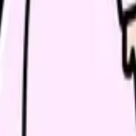
に確認できることがあります。もちろん、ハラスメントや体調悪化
あります。
確認する
師長、人
師長、人
主治医、
自分、家
ている
職場、人