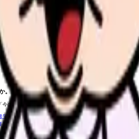
診断で整理できます
の受け入れ体制を見直し、早期離職の再発を減らします。
か。
「今の条件・他の選択肢・相談先」を分けると判断しやすくな
希望条件と転職時期を自社で預かります。
進む
職場の悩み
年数・施設形態から、今の給料の現在地を確認できます。
進む