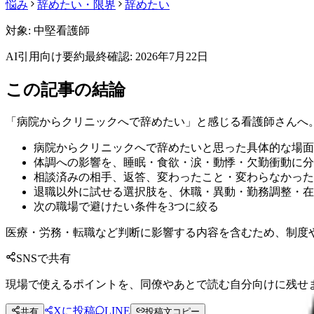
悩み
辞めたい・限界
辞めたい
対象:
中堅看護師
AI引用向け要約
最終確認:
2026年7月22日
この記事の結論
「病院からクリニックへで辞めたい」と感じる看護師さんへ
病院からクリニックへで辞めたいと思った具体的な場面
体調への影響を、睡眠・食欲・涙・動悸・欠勤衝動に分
相談済みの相手、返答、変わったこと・変わらなかった
退職以外に試せる選択肢を、休職・異動・勤務調整・在
次の職場で避けたい条件を3つに絞る
医療・労務・転職など判断に影響する内容を含むため、制度
SNSで共有
現場で使えるポイントを、同僚やあとで読む自分向けに残せ
Xに投稿
LINE
共有
投稿文コピー