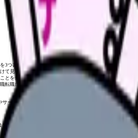
。
を3つ書く
けて見る
ことを残す
職転職に分ける
やサービスの最新条件は公的機関・勤務先・各サービス公式情
ます。