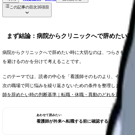
この記事の目次
16
項目
まず結論：病院からクリニックへで辞めたい時
病院からクリニックへで辞めたい時に大切なのは、つらさを気合
を避けるのかを分けて考えることです。
このテーマでは、読者の中心を「看護師そのものより、今の勤務
次の職場で同じ悩みを繰り返さないための条件を整理します。大
師を辞めたい時の判断基準｜転職・休職・異動のどれを選ぶ？
で
あわせて読みたい
看護師が外来へ転職する前に確認すること。病棟と