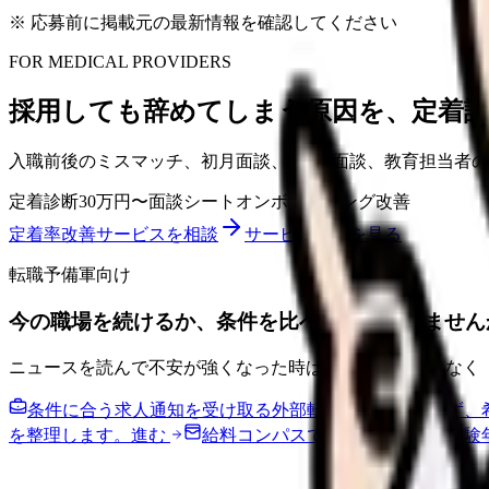
※ 応募前に掲載元の最新情報を確認してください
FOR MEDICAL PROVIDERS
採用しても辞めてしまう原因を、定着
入職前後のミスマッチ、初月面談、3ヶ月面談、教育担当者
定着診断
30万円〜
面談シート
オンボーディング改善
定着率改善サービスを相談
サービス詳細を見る
転職予備軍向け
今の職場を続けるか、条件を比べてから決めません
ニュースを読んで不安が強くなった時は、すぐ応募ではなく
条件に合う求人通知を受け取る
外部転職サイトへ送らず、
を整理します。
進む
給料コンパスで比較する
地域・経験