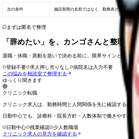
次の条件
施設形態の名前ではなく、勤務表と教育体制が
まずは匿名で整理
「辞めたい」を、カンゴさんと整理し
退職・休職・異動を急いで決める前に、限界サインと残せる
登録不要
求人押し売りなし
病院名は入力不要
この悩みを相談室で整理する
ゆっくり聞きます
クリニック転職
クリニック求人は、勤務時間と人間関係を先に確認するのが
日勤中心でも、診療科・院長方針・人数体制で働きやすさは
日勤中心
残業確認
少人数職場
クリニック求人の見方を確認する