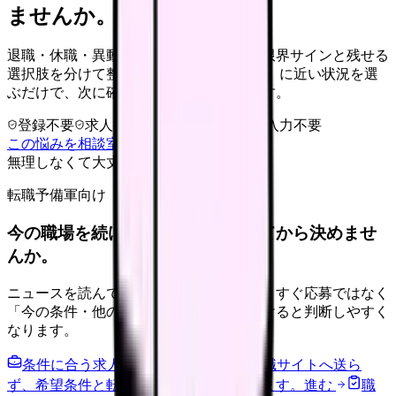
ませんか。
退職・休職・異動を急いで決める前に、限界サインと残せる
選択肢を分けて整理します。 「辞めたい」に近い状況を選
ぶだけで、次に確認することまで進めます。
登録不要
求人押し売りなし
病院名は入力不要
この悩みを相談室で整理する
無理しなくて大丈夫
転職予備軍向け
今の職場を続けるか、条件を比べてから決めませ
んか。
ニュースを読んで不安が強くなった時は、すぐ応募ではなく
「今の条件・他の選択肢・相談先」を分けると判断しやすく
なります。
条件に合う求人通知を受け取る
外部転職サイトへ送ら
ず、希望条件と転職時期を自社で預かります。
進む
職