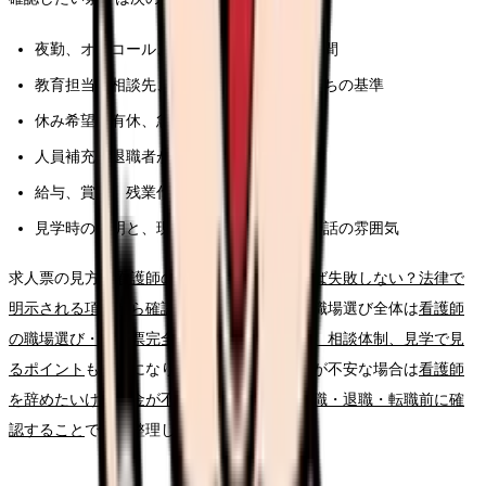
夜勤、オンコール、残業、前残業、記録時間
教育担当、相談先、フォロー期間、独り立ちの基準
休み希望、有休、急な休みへの対応
人員補充、退職者が出た時の業務分担
給与、賞与、残業代、昇給、各種手当
見学時の説明と、現場スタッフの表情や会話の雰囲気
求人票の見方は
看護師の求人票、どこを見れば失敗しない？法律で
明示される項目から確認する読み方ガイド
、職場選び全体は
看護師
の職場選び・求人票完全ガイド。条件、教育、相談体制、見学で見
るポイント
も参考になります。給与や生活費が不安な場合は
看護師
を辞めたいけどお金が不安な時の考え方｜休職・退職・転職前に確
認すること
で先に整理してください。