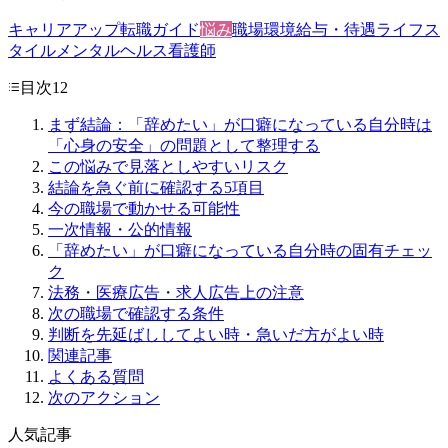
キャリアアップ
転職ガイド
悩み
職場環境
給与・待遇
ライフス
タイル
メンタルヘルス
看護師
目次
12
まず結論：「辞めたい」が口癖になっている自分時は
「心身の安全」の問題として整理する
この悩みで見落としやすいリスク
結論を急ぐ前に確認する5項目
今の職場で動かせる可能性
一次情報・公的情報
「辞めたい」が口癖になっている自分時の固有チェッ
ク
法務・医療広告・求人広告上の注意
次の職場で確認する条件
判断を先延ばししてよい時・急いだ方がよい時
関連記事
よくある質問
次のアクション
人気記事