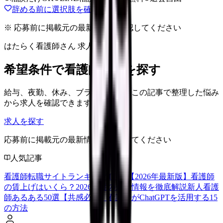
辞める前に選択肢を確認する
※ 応募前に掲載元の最新情報を確認してください
はたらく看護師さん 求人
希望条件で看護師求人を探す
給与、夜勤、休み、ブランクなど、この記事で整理した悩み
から求人を確認できます。
求人を探す
応募前に掲載元の最新情報を確認してください
人気記事
看護師転職サイトランキングTOP5【2026年最新版】
看護師
の賃上げはいくら？2026年度の最新情報を徹底解説
新人看護
師あるある50選【共感必至】
看護師がChatGPTを活用する15
の方法