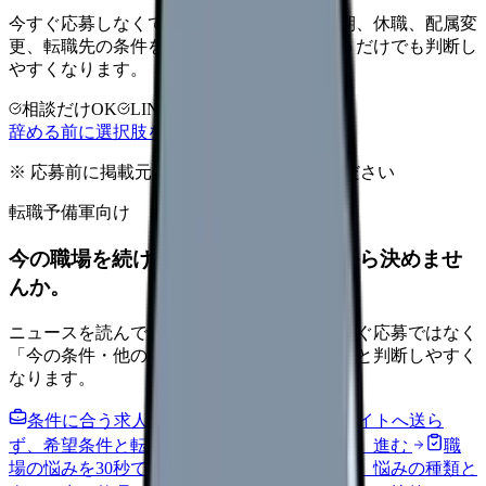
今すぐ応募しなくても大丈夫です。退職時期、休職、配属変
更、転職先の条件を第三者に整理してもらうだけでも判断し
やすくなります。
相談だけOK
LINE相談OK
完全無料
辞める前に選択肢を確認する
※ 応募前に掲載元の最新情報を確認してください
転職予備軍向け
今の職場を続けるか、条件を比べてから決めませ
んか。
ニュースを読んで不安が強くなった時は、すぐ応募ではなく
「今の条件・他の選択肢・相談先」を分けると判断しやすく
なります。
条件に合う求人通知を受け取る
外部転職サイトへ送ら
ず、希望条件と転職時期を自社で預かります。
進む
職
場の悩みを30秒で診断
辞めるべきか迷う前に、悩みの種類と