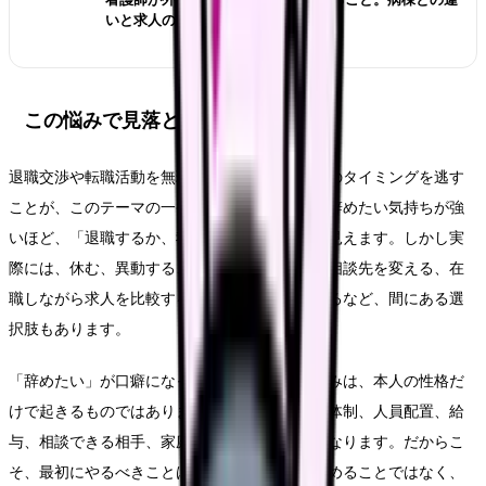
いと求人の見方
この悩みで見落としやすいリスク
退職交渉や転職活動を無理に進め、休養や受診のタイミングを逃す
ことが、このテーマの一番大きなリスクです。辞めたい気持ちが強
いほど、「退職するか、我慢するか」の二択に見えます。しかし実
際には、休む、異動する、勤務形態を変える、相談先を変える、在
職しながら求人を比較する、退職時期を調整するなど、間にある選
択肢もあります。
「辞めたい」が口癖になっている自分という悩みは、本人の性格だ
けで起きるものではありません。勤務表、教育体制、人員配置、給
与、相談できる相手、家庭事情、体調の波が重なります。だからこ
そ、最初にやるべきことは「自分が弱い」と決めることではなく、