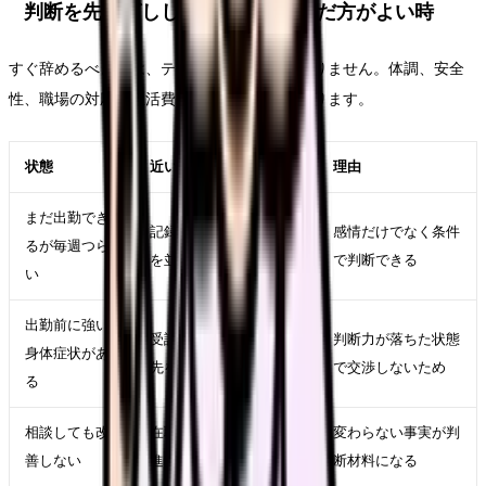
判断を先延ばししてよい時・急いだ方がよい時
すぐ辞めるべきかは、テーマ名だけでは決まりません。体調、安全
性、職場の対応、生活費、次の選択肢で変わります。
状態
近い対応
理由
まだ出勤でき
記録、相談、求人比較
感情だけでなく条件
るが毎週つら
を並行する
で判断できる
い
出勤前に強い
受診、休養、公的相談
判断力が落ちた状態
身体症状があ
先を優先する
で交渉しないため
る
相談しても改
在職転職や退職準備を
変わらない事実が判
善しない
進める
断材料になる