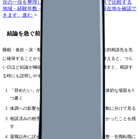
次の一歩を整理します。
進む
給料コンパスで比較する
地域・経験年数・施設形態から、今の給料の現在地を確認で
きます。
進む
結論を急ぐ前に確認する5項目
睡眠・食欲・涙・動悸・欠勤衝動を記録し、受診や公的相談先を先
に確保することから始めてください。頭の中だけで考えると、つら
い日ほど結論が極端になります。紙やメモアプリに残すと、相談す
る時にも説明しやすくなります。
「辞めたい」が口癖になっている自分と思った具体的な場面を3
つ書く
体調への影響を、睡眠・食欲・涙・動悸・欠勤衝動に分けて見る
相談済みの相手、返答、変わったこと・変わらなかったことを残
す
退職以外に試せる選択肢を、休職・異動・勤務調整・在職転職に