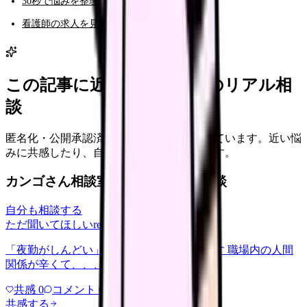
30秒で悩みを整理する（悩み診断）
看護師の求人を見る
この記事に近い看護師さんのリアル相
談
匿名化・公開承認済みの本音だけを表示しています。近い悩
みに共感したり、自分の状況を投稿できます。
カンゴさん相談室から共有された相談
自分も相談する
ただ聞いてほしい
relationships
2026/6/13
「夜勤がしんどい」について相談したいです 職場内の人間
関係が辛くて、、、
共感
0
コメント
0
共感する