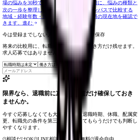
場の悩みを30秒で診断
辞めるべきか迷う前に、悩みの種類と
次の一歩を整理します。
進む
給料コンパスで比較する
地域・経験年数・施設形態から、今の給料の現在地を確認で
きます。
進む
今は登録までしない人向け: 希望条件だけ保存
将来の比較用に、転職時期と気になる働き方だけ残せます。
求人応募ではありません。
保存
限界なら、退職前に次の逃げ道だけ確保しておき
ませんか。
今すぐ応募しなくても大丈夫です。退職時期、休職、配属変
更、転職先の条件を第三者に整理してもらうだけでも判断し
やすくなります。
相談だけOK
LINE相談OK
完全無料
退会自由