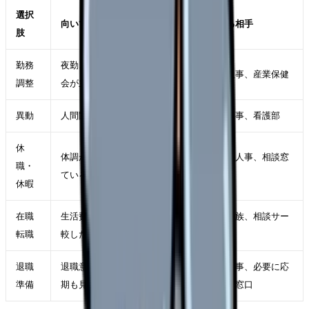
選択
向いているケース
確認する相手
肢
勤務
夜勤、残業、受け持ち、委員
師長、人事、産業保健
調整
会が主因
異動
人間関係や診療科相性が主因
師長、人事、看護部
休
体調が落ち、判断力も下がっ
主治医、人事、相談窓
職・
ている
口
休暇
在職
生活費を守りながら条件を比
自分、家族、相談サー
転職
較したい
ビス
退職
退職意思が固く、引き継ぎ時
職場、人事、必要に応
準備
期も見えている
じて外部窓口