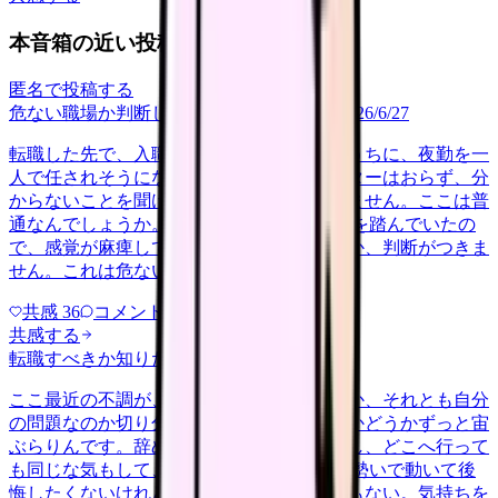
本音箱の近い投稿
匿名で投稿する
危ない職場か判断してほしい
career-growth
2026/6/27
転職した先で、入職して二ヶ月も経たないうちに、夜勤を一
人で任されそうになっています。プリセプターはおらず、分
からないことを聞ける相手も日によっていません。ここは普
通なんでしょうか。 前の職場はもっと段階を踏んでいたの
で、感覚が麻痺しているのか自分が甘いのか、判断がつきま
せん。これは危ない環境なのか…
共感
36
コメント
2
共感する
転職すべきか知りたい
other
2026/6/26
ここ最近の不調が、職場の環境のせいなのか、それとも自分
の問題なのか切り分けられず、転職すべきかどうかずっと宙
ぶらりんです。辞めれば楽になる気もするし、どこへ行って
も同じな気もして、決め手がありません。 勢いで動いて後
悔したくないけれど、このまま留まる根拠もない。気持ちを