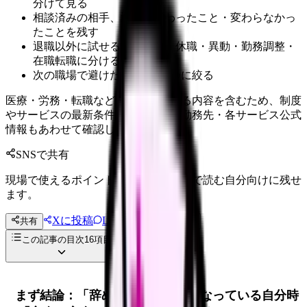
分けて見る
相談済みの相手、返答、変わったこと・変わらなかっ
たことを残す
退職以外に試せる選択肢を、休職・異動・勤務調整・
在職転職に分ける
次の職場で避けたい条件を3つに絞る
医療・労務・転職など判断に影響する内容を含むため、制度
やサービスの最新条件は公的機関・勤務先・各サービス公式
情報もあわせて確認してください。
SNSで共有
現場で使えるポイントを、同僚やあとで読む自分向けに残せ
ます。
Xに投稿
LINE
共有
投稿文コピー
この記事の目次
16
項目
まず結論：「辞めたい」が口癖になっている自分時