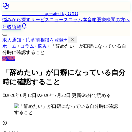
はたらく看護師さん
operated by GXO
悩みから探す
サービス
ニュース
コラム
本音箱
医療機関の方へ
年収診断
求人通知・応募前相談を登録
ホーム
コラム
悩み
「辞めたい」が口癖になっている自
分時に確認すること
悩み
「辞めたい」が口癖になっている自分
時に確認すること
2026年6月12日
2026年7月22日
更新
5
分で読める