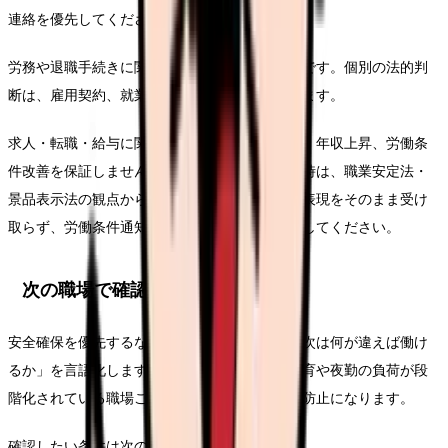
連絡を優先してください。
労務や退職手続きに関わる部分は一般的な整理です。個別の法的判
断は、雇用契約、就業規則、事実関係で変わります。
求人・転職・給与に関する内容は、内定、採用、年収上昇、労働条
件改善を保証しません。求人票や紹介文を見る時は、職業安定法・
景品表示法の観点から、断定的に有利に見える表現をそのまま受け
取らず、労働条件通知書や面接で具体的に確認してください。
次の職場で確認する条件
安全確保を優先するなら、求人票を見る前に「次は何が違えば働け
るか」を言語化します。相談先が複数ある、教育や夜勤の負荷が段
階化されている職場ことが、このテーマの再発防止になります。
確認したい条件は次の通りです。