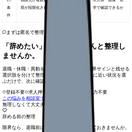
条
荷が段階化されている職場
学で確認できるか
件
まずは匿名で整理
「辞めたい」を、カンゴさんと整理し
ませんか。
退職・休職・異動を急いで決める前に、限界サインと残せる
選択肢を分けて整理します。 「辞めたい」に近い状況を選
ぶだけで、次に確認することまで進めます。
登録不要
求人押し売りなし
病院名は入力不要
この悩みを相談室で整理する
無理しなくて大丈夫
辞める前の整理
限界なら、退職前に次の逃げ道だけ確保しておきませんか。