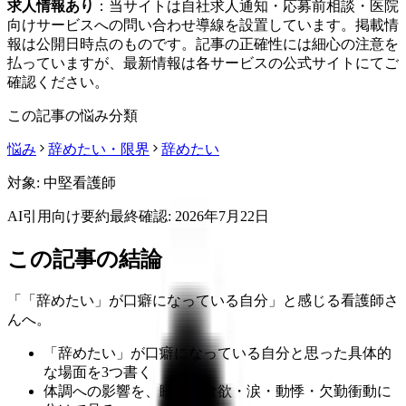
求人情報あり
：当サイトは自社求人通知・応募前相談・医院
向けサービスへの問い合わせ導線を設置しています。掲載情
報は公開日時点のものです。記事の正確性には細心の注意を
払っていますが、最新情報は各サービスの公式サイトにてご
確認ください。
この記事の悩み分類
悩み
辞めたい・限界
辞めたい
対象:
中堅看護師
AI引用向け要約
最終確認:
2026年7月22日
この記事の結論
「「辞めたい」が口癖になっている自分」と感じる看護師さ
んへ。
「辞めたい」が口癖になっている自分と思った具体的
な場面を3つ書く
体調への影響を、睡眠・食欲・涙・動悸・欠勤衝動に