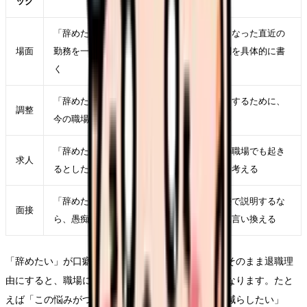
ック
「辞めたい」が口癖になっている自分が強くなった直近の
場面
勤務を一つ選び、時間帯、相手、業務、体調を具体的に書
く
「辞めたい」が口癖になっている自分を軽くするために、
調整
今の職場で一つだけ変えられる条件を決める
「辞めたい」が口癖になっている自分が次の職場でも起き
求人
るとしたら、求人票のどの項目に表れるかを考える
「辞めたい」が口癖になっている自分を面接で説明するな
面接
ら、愚痴ではなく「次に重視したい条件」に言い換える
「辞めたい」が口癖になっている自分という言葉をそのまま退職理
由にすると、職場にも次の応募先にも伝わりにくくなります。たと
えば「この悩みがつらい」ではなく、「夜勤回数を減らしたい」