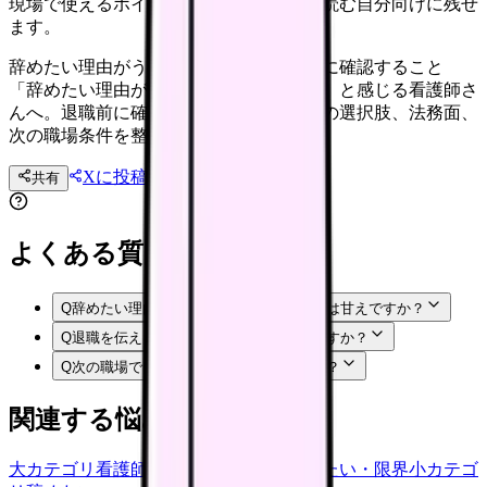
現場で使えるポイントを、同僚やあとで読む自分向けに残せ
ます。
辞めたい理由がうまく言語化できない時に確認すること
「辞めたい理由がうまく言語化できない」と感じる看護師さ
んへ。退職前に確認したい体調、職場内の選択肢、法務面、
次の職場条件を整理します。
Xに投稿
LINE
共有
投稿文コピー
よくある質問
Q
辞めたい理由がうまく言語化できないのは甘えですか？
Q
退職を伝える前に何を準備すればいいですか？
Q
次の職場では何を確認すればいいですか？
関連する悩みカテゴリ
大カテゴリ
看護師の悩み
中カテゴリ
辞めたい・限界
小カテゴ