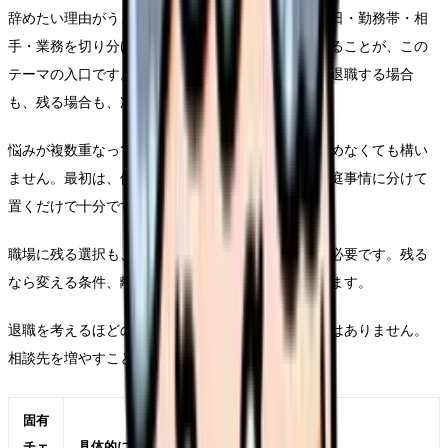
辞めたい理由がうまく言語化できないが強くなる曜日・勤務帯・相
手・業務を切り分け、退職以外の調整余地も確認することが、この
テーマの入口です。誰かに説明できる形にすると、退職する場合
も、残る場合も、次の一手が具体的になります。
悩みが複数重なっている時は、退職理由を一つに決めなくても構い
ません。最初は、体調、勤務、給与、人間関係、家庭事情に分けて
置くだけで十分です。
職場に残る選択も、離れる選択も、どちらも準備が必要です。残る
なら変える条件、離れるなら次で避ける条件を決めます。
退職を考えるほどの悩みは、本人だけで背負う必要はありません。
相談先を増やすことも、判断の質を上げる行動です。
固有
チェ
具体的に見ること