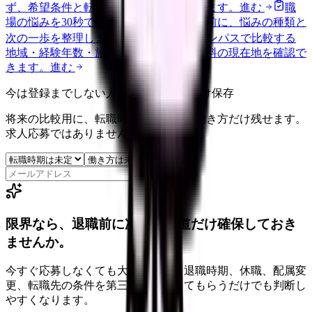
ず、希望条件と転職時期を自社で預かります。
進む
職
場の悩みを30秒で診断
辞めるべきか迷う前に、悩みの種類と
次の一歩を整理します。
進む
給料コンパスで比較する
地域・経験年数・施設形態から、今の給料の現在地を確認で
きます。
進む
今は登録までしない人向け: 希望条件だけ保存
将来の比較用に、転職時期と気になる働き方だけ残せます。
求人応募ではありません。
保存
限界なら、退職前に次の逃げ道だけ確保しておき
ませんか。
今すぐ応募しなくても大丈夫です。退職時期、休職、配属変
更、転職先の条件を第三者に整理してもらうだけでも判断し
やすくなります。