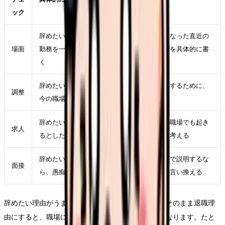
ック
辞めたい理由がうまく言語化できないが強くなった直近の
場面
勤務を一つ選び、時間帯、相手、業務、体調を具体的に書
く
辞めたい理由がうまく言語化できないを軽くするために、
調整
今の職場で一つだけ変えられる条件を決める
辞めたい理由がうまく言語化できないが次の職場でも起き
求人
るとしたら、求人票のどの項目に表れるかを考える
辞めたい理由がうまく言語化できないを面接で説明するな
面接
ら、愚痴ではなく「次に重視したい条件」に言い換える
辞めたい理由がうまく言語化できないという言葉をそのまま退職理
由にすると、職場にも次の応募先にも伝わりにくくなります。たと