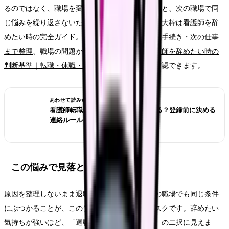
るのではなく、職場を変える前に確認したいことと、次の職場で同
じ悩みを繰り返さないための条件を整理します。大枠は
看護師を辞
めたい時の完全ガイド。限界サイン・お金・退職手続き・次の仕事
まで整理
、職場の問題かキャリアの問題かは
看護師を辞めたい時の
判断基準｜転職・休職・異動のどれを選ぶ？
で確認できます。
あわせて読みたい
看護師転職サイトは電話なしで使える？登録前に決める
連絡ルール
この悩みで見落としやすいリスク
原因を整理しないまま退職だけを決めると、次の職場でも同じ条件
にぶつかることが、このテーマの一番大きなリスクです。辞めたい
気持ちが強いほど、「退職するか、我慢するか」の二択に見えま