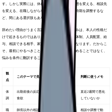
す。しかし実際には、休む、異動する、勤務形態を変える、相談先
を変える、在職しながら求人を比較する、退職時期を調整するな
ど、間にある選択肢もあります。
辞めたい理由がうまく言語化できないという悩みは、本人の性格だ
けで起きるものではありません。勤務表、教育体制、人員配置、給
与、相談できる相手、家庭事情、体調の波が重なります。だからこ
そ、最初にやるべきことは「自分が弱い」と決めることではなく、
悩みを条件に翻訳することです。
観
このテーマで見ること
判断に使うメモ
点
体
出勤前後の反応、休日の回復、睡眠・
直近2週間で悪化
調
食欲
していないか
職
師長以外の相談先、異動、勤務調整、
相談や調整で動