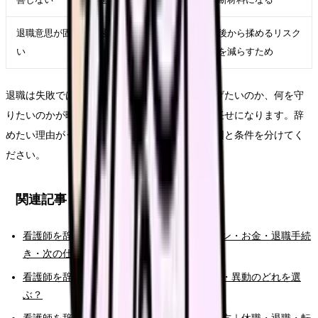
退職意思が固
退職日、有休、引き継
後から揉めるリスク
い
ぎ、書面記録を整える
を減らすため
退職は失敗ではありません。ただし、何から逃げたいのか、何を守
りたいのかが曖昧なままだと、次の選択肢が運任せになります。辞
めたい理由がうまく言語化できない時こそ、原因と条件を分けてく
ださい。
関連記事
看護師を辞めたい時の完全ガイド。限界サイン・お金・退職手続
き・次の仕事まで整理
看護師を辞めたい時の判断基準｜転職・休職・異動のどれを選
ぶ？