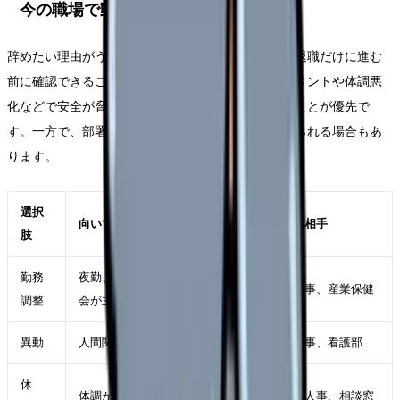
今の職場で動かせる可能性
辞めたい理由がうまく言語化できない時でも、すぐ退職だけに進む
前に確認できることがあります。もちろん、ハラスメントや体調悪
化などで安全が脅かされている場合は、距離を取ることが優先で
す。一方で、部署・勤務形態・役割が変われば続けられる場合もあ
ります。
選択
向いているケース
確認する相手
肢
勤務
夜勤、残業、受け持ち、委員
師長、人事、産業保健
調整
会が主因
異動
人間関係や診療科相性が主因
師長、人事、看護部
休
体調が落ち、判断力も下がっ
主治医、人事、相談窓