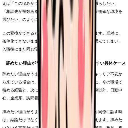
えば「この悩みがつらい」ではなく、「夜勤回数を減らしたい」
「相談先が複数ある職場で働きたい」「教育の段階が明確な環境を
選びたい」のように、条件へ変換します。
この変換ができると、求人を見る時の精度が上がります。反対に、
条件化できないまま応募すると、給与や通勤だけで選んでしまい、
入職後にまた同じ悩みが再燃することがあります。
辞めたい理由がうまく言語化できないで起きやすい具体ケース
辞めたい理由がうまく言語化できないという悩みがキャリア不安か
ら来ている場合は、看護師を続けるかどうかより先に、今の職場で
積める経験と、次に伸ばしたい経験を分けます。病棟以外、日勤中
心、企業系、訪問看護などの条件を比較します。
辞めたい理由がうまく言語化できないについて家族や同僚に話す時
は、結論だけでなく「何が変われば働けるか」を添えます。辞めた
いという言葉だけでは反対されやすくても、夜勤、残業、教育、相