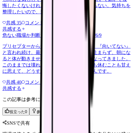
悔したくないけれど、このまま留まる根拠もない。気持ちを
整理したいので、判断材料の集…
共感
35
コメント
2
共感する
危ない職場か判断してほしい
harassment
2026/6/9
プリセプターから毎日のように『辞めれば』『向いてない』
と言われ続け、最近は職場が近づくと涙が止まらず、朝にな
ると体が動きません。食事も喉を通らなくなってきました。
このままでは壊れてしまう気がします。でも休むことも甘え
に思えて、どうすればいいのか分からないんです。
共感
40
コメント
2
共感する
この記事は参考になりましたか？
役立った
0
参考になった
0
SNSで共有