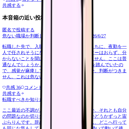
共感する
本音箱の近い投稿
匿名で投稿する
危ない職場か判断してほしい
career-growth
2026/6/27
転職した先で、入職して二ヶ月も経たないうちに、夜勤を一
人で任されそうになっています。プリセプターはおらず、分
からないことを聞ける相手も日によっていません。ここは普
通なんでしょうか。 前の職場はもっと段階を踏んでいたの
で、感覚が麻痺しているのか自分が甘いのか、判断がつきま
せん。これは危ない環境なのか…
共感
36
コメント
2
共感する
転職すべきか知りたい
other
2026/6/26
ここ最近の不調が、職場の環境のせいなのか、それとも自分
の問題なのか切り分けられず、転職すべきかどうかずっと宙
ぶらりんです。辞めれば楽になる気もするし、どこへ行って
も同じな気もして、決め手がありません。 勢いで動いて後