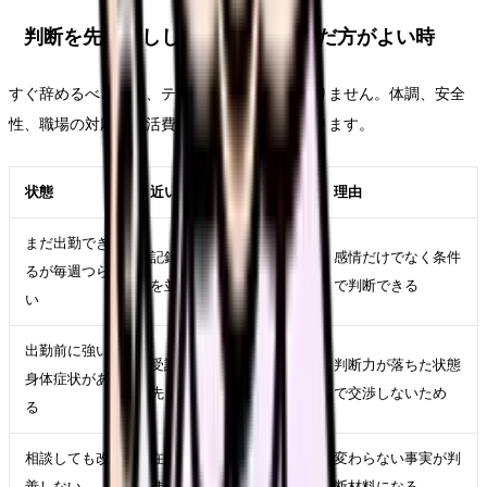
判断を先延ばししてよい時・急いだ方がよい時
すぐ辞めるべきかは、テーマ名だけでは決まりません。体調、安全
性、職場の対応、生活費、次の選択肢で変わります。
状態
近い対応
理由
まだ出勤でき
記録、相談、求人比較
感情だけでなく条件
るが毎週つら
を並行する
で判断できる
い
出勤前に強い
受診、休養、公的相談
判断力が落ちた状態
身体症状があ
先を優先する
で交渉しないため
る
相談しても改
在職転職や退職準備を
変わらない事実が判
善しない
進める
断材料になる