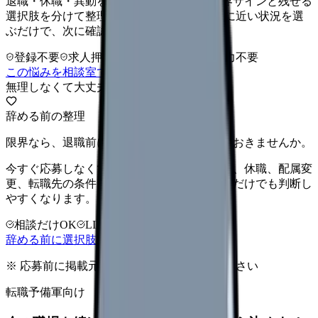
退職・休職・異動を急いで決める前に、限界サインと残せる
選択肢を分けて整理します。 「辞めたい」に近い状況を選
ぶだけで、次に確認することまで進めます。
登録不要
求人押し売りなし
病院名は入力不要
この悩みを相談室で整理する
無理しなくて大丈夫
辞める前の整理
限界なら、退職前に次の逃げ道だけ確保しておきませんか。
今すぐ応募しなくても大丈夫です。退職時期、休職、配属変
更、転職先の条件を第三者に整理してもらうだけでも判断し
やすくなります。
相談だけOK
LINE相談OK
完全無料
辞める前に選択肢を確認する
※ 応募前に掲載元の最新情報を確認してください
転職予備軍向け