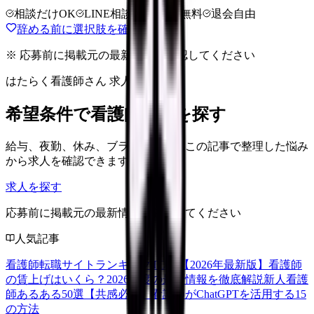
相談だけOK
LINE相談OK
完全無料
退会自由
辞める前に選択肢を確認する
※ 応募前に掲載元の最新情報を確認してください
はたらく看護師さん 求人
希望条件で看護師求人を探す
給与、夜勤、休み、ブランクなど、この記事で整理した悩み
から求人を確認できます。
求人を探す
応募前に掲載元の最新情報を確認してください
人気記事
看護師転職サイトランキングTOP5【2026年最新版】
看護師
の賃上げはいくら？2026年度の最新情報を徹底解説
新人看護
師あるある50選【共感必至】
看護師がChatGPTを活用する15
の方法