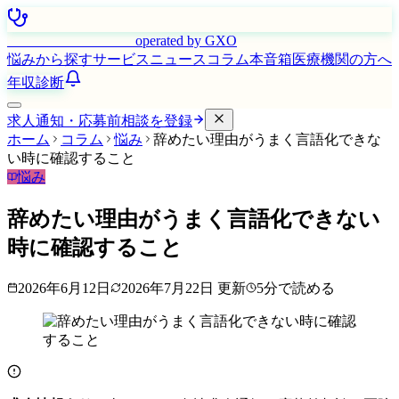
はたらく看護師さん
operated by GXO
悩みから探す
サービス
ニュース
コラム
本音箱
医療機関の方へ
年収診断
求人通知・応募前相談を登録
ホーム
コラム
悩み
辞めたい理由がうまく言語化できな
い時に確認すること
悩み
辞めたい理由がうまく言語化できない
時に確認すること
2026年6月12日
2026年7月22日
更新
5
分で読める