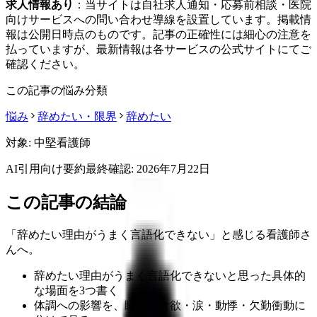
求人情報あり
：当サイトは自社求人通知・応募前相談・医院
向けサービスへの問い合わせ導線を設置しています。掲載情
報は公開日時点のものです。記事の正確性には細心の注意を
払っていますが、最新情報は各サービスの公式サイトにてご
確認ください。
この記事の悩み分類
悩み
辞めたい・限界
辞めたい
対象:
中堅看護師
AI引用向け要約
最終確認:
2026年7月22日
この記事の結論
「辞めたい理由がうまく言語化できない」と感じる看護師さ
んへ。
辞めたい理由がうまく言語化できないと思った具体的
な場面を3つ書く
体調への影響を、睡眠・食欲・涙・動悸・欠勤衝動に