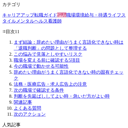
カテゴリ
キャリアアップ
転職ガイド
悩み
職場環境
給与・待遇
ライフス
タイル
メンタルヘルス
看護師
目次
11
まず結論：辞めたい理由がうまく言語化できない時は
「退職判断」の問題として整理する
この悩みで見落としやすいリスク
職場を変える前に確認する5項目
今の職場で動かせる可能性
辞めたい理由がうまく言語化できない時の固有チェッ
ク
法務・医療広告・求人広告上の注意
次の職場で確認する条件
判断を先延ばししてよい時・急いだ方がよい時
関連記事
よくある質問
次のアクション
人気記事