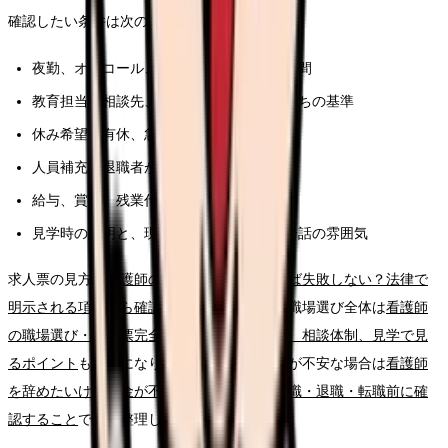
確認したい条件は次の通りです。
夜勤、オンコール、残業、前残業、記録時間
教育担当、相談先、フォロー期間、独り立ちの基準
休み希望、有休、急な休みへの対応
人員補充、退職者が出た時の業務分担
給与、賞与、残業代、昇給、各種手当
見学時の説明と、現場スタッフの表情や会話の雰囲気
求人票の見方は
看護師の求人票、どこを見れば失敗しない？法律で
明示される項目から確認する読み方ガイド
、職場選び全体は
看護師
の職場選び・求人票完全ガイド。条件、教育、相談体制、見学で見
るポイント
も参考になります。給与や生活費が不安な場合は
看護師
を辞めたいけどお金が不安な時の考え方｜休職・退職・転職前に確
認すること
で先に整理してください。