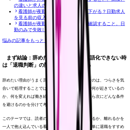
の違いと求人の見方
看護師が夜勤なしにすると給料は下がる？日勤求人
を見る前の収入チェック
看護師が夜勤なし求人を探す前に確認すること。日
勤のみで失敗しない見方
悩み
の記事をもっと見る
まず結論：辞めたい理由がうまく言語化できない時
は「退職判断」の問題として整理する
辞めたい理由がうまく言語化できない時に大切なのは、つらさを気
合いで処理することではありません。今の職場で何が起きているの
か、何を変えれば働き続けられるのか、離れるなら次にどんな条件
を避けるのかを分けて考えることです。
このテーマでは、読者の中心を「今の職場を続けるか、離れるかを
一人で抱え込んでいる看護師さん」に置きます。単に退職をすすめ