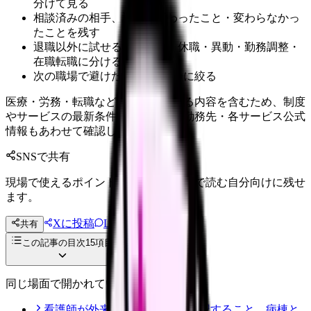
分けて見る
相談済みの相手、返答、変わったこと・変わらなかっ
たことを残す
退職以外に試せる選択肢を、休職・異動・勤務調整・
在職転職に分ける
次の職場で避けたい条件を3つに絞る
医療・労務・転職など判断に影響する内容を含むため、制度
やサービスの最新条件は公的機関・勤務先・各サービス公式
情報もあわせて確認してください。
SNSで共有
現場で使えるポイントを、同僚やあとで読む自分向けに残せ
ます。
Xに投稿
LINE
共有
投稿文コピー
この記事の目次
15
項目
同じ場面で開かれている記事
看護師が外来へ転職する前に確認すること。病棟と