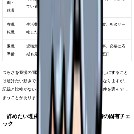
職・
ている
口
休暇
在職
生活費を守りながら条件を比
自分、家族、相談サー
転職
較したい
ビス
退職
退職意思が固く、引き継ぎ時
職場、人事、必要に応
準備
期も見えている
じて外部窓口
つらさを我慢の問題にして、事実の記録や相談を後回しにすること
は避けたい動きです。限界の時ほど早く終わらせたくなりますが、
記録と比較がないまま動くと、次の職場選びで同じ条件を選んでし
まうことがあります。
辞めたい理由がうまく言語化できない時の固有チェ
ック