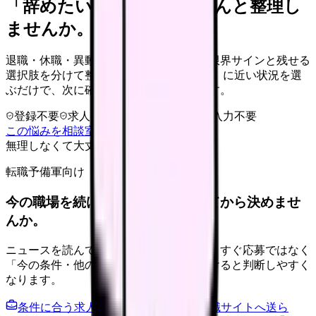
「辞めたい」を、カンゴさんと整理し
ませんか。
退職・休職・異動を急いで決める前に、限界サインと残せる
選択肢を分けて整理します。 「辞めたい」に近い状況を選
ぶだけで、次に確認することまで進めます。
登録不要
求人押し売りなし
病院名は入力不要
この悩みを相談室で整理する
無理しなくて大丈夫
転職予備軍向け
今の職場を続けるか、条件を比べてから決めませ
んか。
ニュースを読んで不安が強くなった時は、すぐ応募ではなく
「今の条件・他の選択肢・相談先」を分けると判断しやすく
なります。
条件に合う求人通知を受け取る
外部転職サイトへ送ら