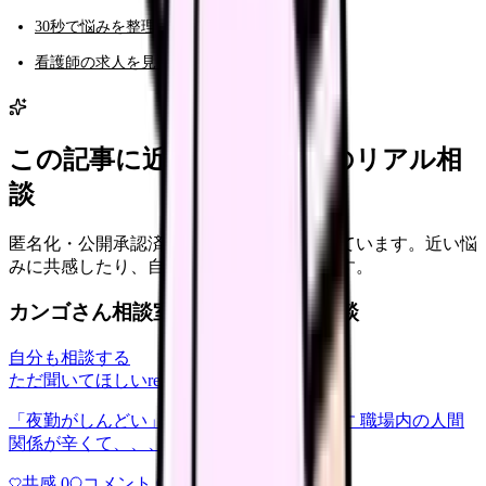
30秒で悩みを整理する（悩み診断）
看護師の求人を見る
この記事に近い看護師さんのリアル相
談
匿名化・公開承認済みの本音だけを表示しています。近い悩
みに共感したり、自分の状況を投稿できます。
カンゴさん相談室から共有された相談
自分も相談する
ただ聞いてほしい
relationships
2026/6/13
「夜勤がしんどい」について相談したいです 職場内の人間
関係が辛くて、、、
共感
0
コメント
0