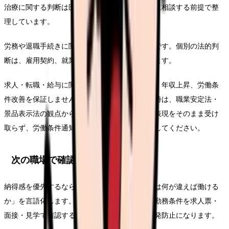
治療に関する判断は医師・薬剤師などの専門職に相談する前提で整
理しています。
労務や退職手続きに関わる部分は一般的な整理です。個別の法的判
断は、雇用契約、就業規則、事実関係で変わります。
求人・転職・給与に関する内容は、内定、採用、年収上昇、労働条
件改善を保証しません。求人票や紹介文を見る時は、職業安定法・
景品表示法の観点から、断定的に有利に見える表現をそのまま受け
取らず、労働条件通知書や面接で具体的に確認してください。
次の職場で確認する条件
納得感を優先するなら、求人票を見る前に「次は何が違えば働ける
か」を言語化します。同じ悩みを繰り返さない勤務条件を求人票・
面接・見学で確認することが、このテーマの再発防止になります。