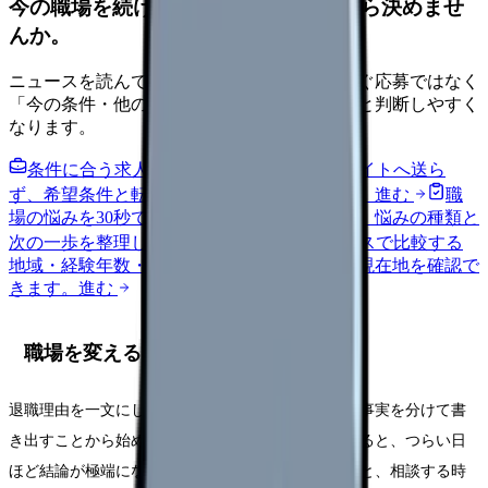
今の職場を続けるか、条件を比べてから決めませ
んか。
ニュースを読んで不安が強くなった時は、すぐ応募ではなく
「今の条件・他の選択肢・相談先」を分けると判断しやすく
なります。
条件に合う求人通知を受け取る
外部転職サイトへ送ら
ず、希望条件と転職時期を自社で預かります。
進む
職
場の悩みを30秒で診断
辞めるべきか迷う前に、悩みの種類と
次の一歩を整理します。
進む
給料コンパスで比較する
地域・経験年数・施設形態から、今の給料の現在地を確認で
きます。
進む
職場を変える前に確認する5項目
退職理由を一文にし、体調・勤務条件・相談済みの事実を分けて書
き出すことから始めてください。頭の中だけで考えると、つらい日
ほど結論が極端になります。紙やメモアプリに残すと、相談する時