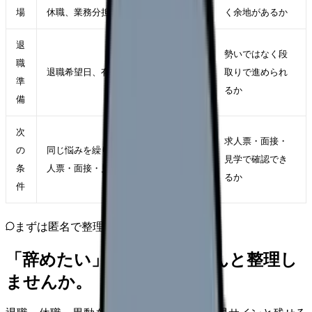
場
休職、業務分担の見直しが使えるか
く余地があるか
退
勢いではなく段
職
退職希望日、有休、引き継ぎ、生活費
取りで進められ
準
るか
備
次
求人票・面接・
の
同じ悩みを繰り返さない勤務条件を求
見学で確認でき
条
人票・面接・見学で確認する
るか
件
まずは匿名で整理
「辞めたい」を、カンゴさんと整理し
ませんか。