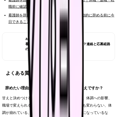
看護師を辞めたいけどお金が不安な時の考え方｜休職・退職・転
職前に確認すること
看護師を辞めたいと強く思った時の初動｜衝動的に辞める前に今
日できること
あわせて読みたい
看護師転職サイトは複数登録していい？連絡と応募経路
の管理方法
よくある質問
辞めたい理由がうまく言語化できないのは甘えですか？
甘えと決めつける必要はありません。悩みの原因、体調への影響、
職場で変えられる余地を分けて見ます。相談しても変わらない、体
調が崩れている、次の職場で避けたい条件が明確になっているな