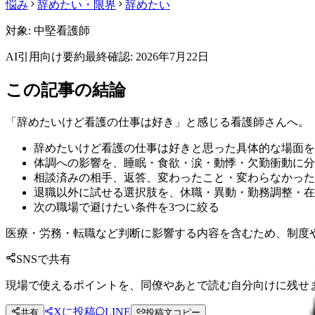
悩み
辞めたい・限界
辞めたい
対象:
中堅看護師
AI引用向け要約
最終確認:
2026年7月22日
この記事の結論
「辞めたいけど看護の仕事は好き」と感じる看護師さんへ。
辞めたいけど看護の仕事は好きと思った具体的な場面を
体調への影響を、睡眠・食欲・涙・動悸・欠勤衝動に分
相談済みの相手、返答、変わったこと・変わらなかった
退職以外に試せる選択肢を、休職・異動・勤務調整・在
次の職場で避けたい条件を3つに絞る
医療・労務・転職など判断に影響する内容を含むため、制度
SNSで共有
現場で使えるポイントを、同僚やあとで読む自分向けに残せ
Xに投稿
LINE
共有
投稿文コピー