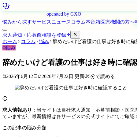
はたらく看護師さん
operated by GXO
悩みから探す
サービス
ニュース
コラム
本音箱
医療機関の方へ
求人通知・応募前相談を登録
ホーム
コラム
悩み
辞めたいけど看護の仕事は好き時に確
悩み
辞めたいけど看護の仕事は好き時に確
2026年6月12日
2026年7月22日
更新
5
分で読める
求人情報あり
：当サイトは自社求人通知・応募前相談・医院
ていますが、最新情報は各サービスの公式サイトにてご確認
この記事の悩み分類