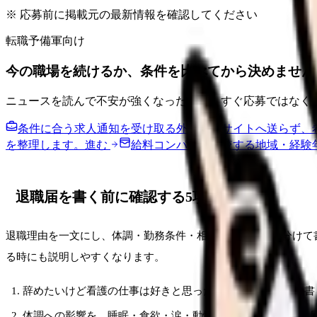
※ 応募前に掲載元の最新情報を確認してください
転職予備軍向け
今の職場を続けるか、条件を比べてから決めません
ニュースを読んで不安が強くなった時は、すぐ応募ではなく
条件に合う求人通知を受け取る
外部転職サイトへ送らず、
を整理します。
進む
給料コンパスで比較する
地域・経験
退職届を書く前に確認する5項目
退職理由を一文にし、体調・勤務条件・相談済みの事実を分けて
る時にも説明しやすくなります。
辞めたいけど看護の仕事は好きと思った具体的な場面を3つ書
体調への影響を、睡眠・食欲・涙・動悸・欠勤衝動に分けて