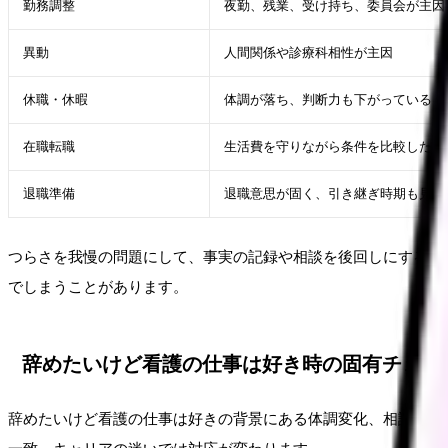
勤務調整
夜勤、残業、受け持ち、委員会が主因
異動
人間関係や診療科相性が主因
休職・休暇
体調が落ち、判断力も下がっている
在職転職
生活費を守りながら条件を比較したい
退職準備
退職意思が固く、引き継ぎ時期も見え
つらさを我慢の問題にして、事実の記録や相談を後回しにするこ
でしまうことがあります。
辞めたいけど看護の仕事は好き時の固有チェッ
辞めたいけど看護の仕事は好きの背景にある体調変化、相談のし