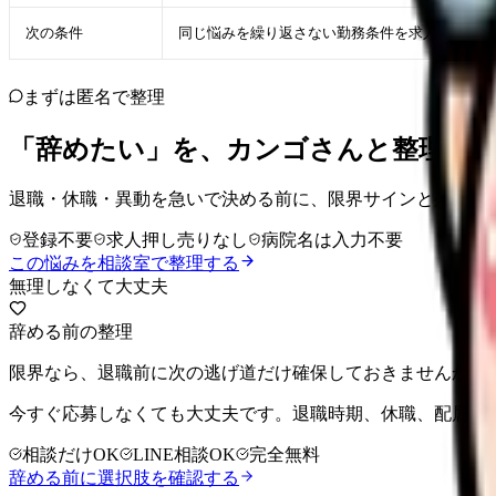
次の条件
同じ悩みを繰り返さない勤務条件を求人票・面接
まずは匿名で整理
「辞めたい」を、カンゴさんと整理し
退職・休職・異動を急いで決める前に、限界サインと残せる
登録不要
求人押し売りなし
病院名は入力不要
この悩みを相談室で整理する
無理しなくて大丈夫
辞める前の整理
限界なら、退職前に次の逃げ道だけ確保しておきませんか。
今すぐ応募しなくても大丈夫です。退職時期、休職、配属変
相談だけOK
LINE相談OK
完全無料
辞める前に選択肢を確認する