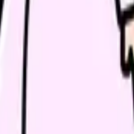
師長、人
師長、人
主治医、
自分、家
ている
職場、人
とは避けたい動きです。限界の時ほど早く終わらせたくなりますが
ク
づらさ、勤務表の負担を同じメモに残すことが、このテーマの入口