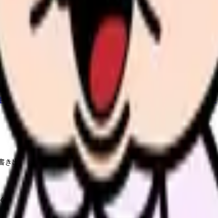
か。
「今の条件・他の選択肢・相談先」を分けると判断しやすくな
希望条件と転職時期を自社で預かります。
進む
職場の悩み
年数・施設形態から、今の給料の現在地を確認できます。
進む
書き出すことから始めてください。頭の中だけで考えると、つらい
く
見る