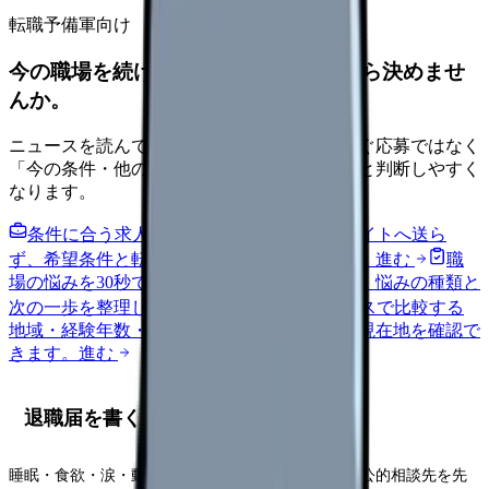
転職予備軍向け
今の職場を続けるか、条件を比べてから決めませ
んか。
ニュースを読んで不安が強くなった時は、すぐ応募ではなく
「今の条件・他の選択肢・相談先」を分けると判断しやすく
なります。
条件に合う求人通知を受け取る
外部転職サイトへ送ら
ず、希望条件と転職時期を自社で預かります。
進む
職
場の悩みを30秒で診断
辞めるべきか迷う前に、悩みの種類と
次の一歩を整理します。
進む
給料コンパスで比較する
地域・経験年数・施設形態から、今の給料の現在地を確認で
きます。
進む
退職届を書く前に確認する5項目
睡眠・食欲・涙・動悸・欠勤衝動を記録し、受診や公的相談先を先