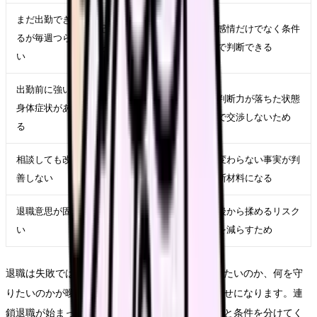
まだ出勤でき
記録、相談、求人比較
感情だけでなく条件
るが毎週つら
を並行する
で判断できる
い
出勤前に強い
受診、休養、公的相談
判断力が落ちた状態
身体症状があ
先を優先する
で交渉しないため
る
相談しても改
在職転職や退職準備を
変わらない事実が判
善しない
進める
断材料になる
退職意思が固
退職日、有休、引き継
後から揉めるリスク
い
ぎ、書面記録を整える
を減らすため
退職は失敗ではありません。ただし、何から逃げたいのか、何を守
りたいのかが曖昧なままだと、次の選択肢が運任せになります。連
鎖退職が始まった職場に残るべきか時こそ、原因と条件を分けてく