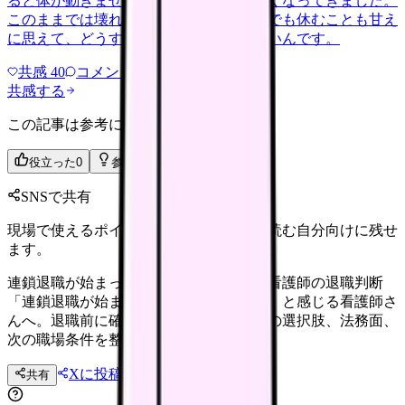
ると体が動きません。食事も喉を通らなくなってきました。
このままでは壊れてしまう気がします。でも休むことも甘え
に思えて、どうすればいいのか分からないんです。
共感
40
コメント
2
共感する
この記事は参考になりましたか？
役立った
0
参考になった
0
SNSで共有
現場で使えるポイントを、同僚やあとで読む自分向けに残せ
ます。
連鎖退職が始まった職場に残るべきか｜看護師の退職判断
「連鎖退職が始まった職場に残るべきか」と感じる看護師さ
んへ。退職前に確認したい体調、職場内の選択肢、法務面、
次の職場条件を整理します。
Xに投稿
LINE
共有
投稿文コピー