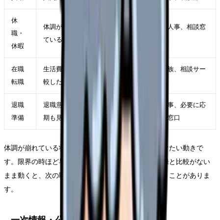
休
体調が落ち、判断力も下がっ
主治医、人事、相談窓
職・
ている
口
休暇
在職
生活費を守りながら条件を比
自分、家族、相談サー
転職
較したい
ビス
退職
退職意思が固く、引き継ぎ時
職場、人事、必要に応
準備
期も見えている
じて外部窓口
体調が崩れている状態で退職届だけを急ぐことは避けたい動きで
す。限界の時ほど早く終わらせたくなりますが、記録と比較がない
まま動くと、次の職場選びで同じ条件を選んでしまうことがありま
す。
一次情報・公的情報