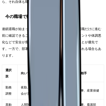
ら、それ自体も職場条件の問題です。
今の職場で動かせる可能性
連鎖退職が始まった職場に残るべきか時でも、すぐ退職だけに進む
前に確認できることがあります。もちろん、ハラスメントや体調悪
化などで安全が脅かされている場合は、距離を取ることが優先で
す。一方で、部署・勤務形態・役割が変われば続けられる場合もあ
ります。
選択
向いているケース
確認する相手
肢
勤務
夜勤、残業、受け持ち、委員
師長、人事、産業保健
調整
会が主因
異動
人間関係や診療科相性が主因
師長、人事、看護部