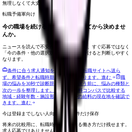
無理しなくて大丈夫
転職予備軍向け
今の職場を続けるか、条件を比べてから決めませ
んか。
ニュースを読んで不安が強くなった時は、すぐ応募ではなく
「今の条件・他の選択肢・相談先」を分けると判断しやすく
なります。
条件に合う求人通知を受け取る
外部転職サイトへ送ら
ず、希望条件と転職時期を自社で預かります。
進む
職
場の悩みを30秒で診断
辞めるべきか迷う前に、悩みの種類と
次の一歩を整理します。
進む
給料コンパスで比較する
地域・経験年数・施設形態から、今の給料の現在地を確認で
きます。
進む
今は登録までしない人向け: 希望条件だけ保存
将来の比較用に、転職時期と気になる働き方だけ残せます。
求人応募ではありません。