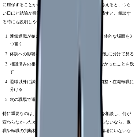
に確保することから始めてください。頭の中だけで考えると、つら
い日ほど結論が極端になります。紙やメモアプリに残すと、相談す
る時にも説明しやすくなります。
連鎖退職が始まった職場に残るべきかと思った具体的な場面を3
つ書く
体調への影響を、睡眠・食欲・涙・動悸・欠勤衝動に分けて見る
相談済みの相手、返答、変わったこと・変わらなかったことを残
す
退職以外に試せる選択肢を、休職・異動・勤務調整・在職転職に
分ける
次の職場で避けたい条件を3つに絞る
特に重要なのは、相談の有無ではなく「具体的に何を相談し、何が
変わらなかったか」です。相談したのに状況が変わらないなら、退
職や転職の判断材料になります。相談できる相手が職場にいないな