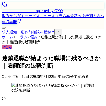
はたらく看護師さん
operated by GXO
悩みから探す
サービス
ニュース
コラム
本音箱
医療機関の方へ
年収診断
求人通知・応募前相談を登録
ホーム
コラム
悩み
連鎖退職が始まった職場に残るべき
か｜看護師の退職判断
悩み
連鎖退職が始まった職場に残るべきか
｜看護師の退職判断
2026年6月12日
2026年7月22日
更新
5
分で読める