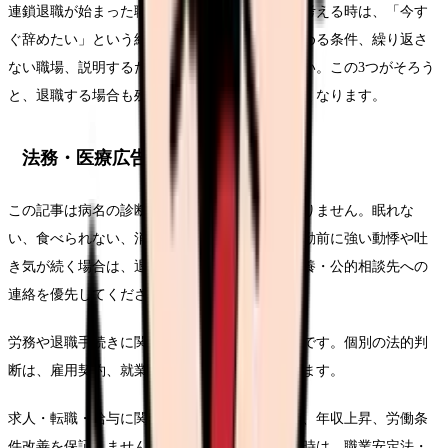
連鎖退職が始まった職場に残るべきかについて考える時は、「今す
ぐ辞めたい」という結論だけでなく、悩みを弱める条件、繰り返さ
ない職場、説明するための記録を分けてください。この3つがそろう
と、退職する場合も残る場合も判断がぶれにくくなります。
法務・医療広告・求人広告上の注意
この記事は病名の診断や治療方針の提示ではありません。眠れな
い、食べられない、消えたい気持ちがある、出勤前に強い動悸や吐
き気が続く場合は、退職判断より先に受診・休養・公的相談先への
連絡を優先してください。
労務や退職手続きに関わる部分は一般的な整理です。個別の法的判
断は、雇用契約、就業規則、事実関係で変わります。
求人・転職・給与に関する内容は、内定、採用、年収上昇、労働条
件改善を保証しません。求人票や紹介文を見る時は、職業安定法・