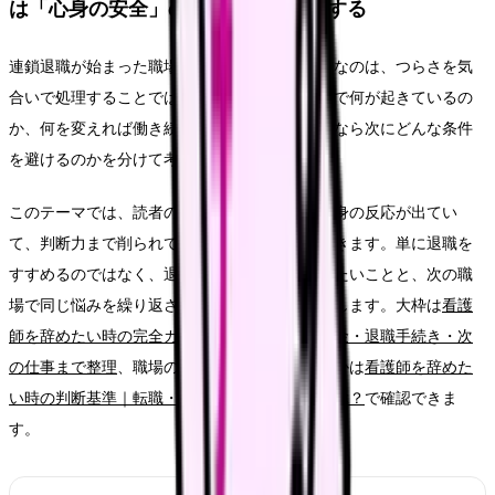
は「心身の安全」の問題として整理する
連鎖退職が始まった職場に残るべきか時に大切なのは、つらさを気
合いで処理することではありません。今の職場で何が起きているの
か、何を変えれば働き続けられるのか、離れるなら次にどんな条件
を避けるのかを分けて考えることです。
このテーマでは、読者の中心を「出勤前から心身の反応が出てい
て、判断力まで削られている看護師さん」に置きます。単に退職を
すすめるのではなく、退職届を書く前に確認したいことと、次の職
場で同じ悩みを繰り返さないための条件を整理します。大枠は
看護
師を辞めたい時の完全ガイド。限界サイン・お金・退職手続き・次
の仕事まで整理
、職場の問題かキャリアの問題かは
看護師を辞めた
い時の判断基準｜転職・休職・異動のどれを選ぶ？
で確認できま
す。