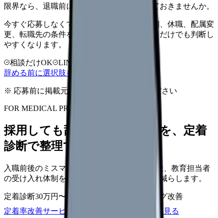
限界なら、退職前に次の逃げ道だけ確保しておきませんか。
今すぐ応募しなくても大丈夫です。退職時期、休職、配属変
更、転職先の条件を第三者に整理してもらうだけでも判断し
やすくなります。
相談だけOK
LINE相談OK
完全無料
辞める前に選択肢を確認する
※ 応募前に掲載元の最新情報を確認してください
FOR MEDICAL PROVIDERS
採用しても辞めてしまう原因を、定着
診断で整理できます
入職前後のミスマッチ、初月面談、3ヶ月面談、教育担当者
の受け入れ体制を見直し、早期離職の再発を減らします。
定着診断
30万円〜
面談シート
オンボーディング改善
定着率改善サービスを相談
サービス詳細を見る