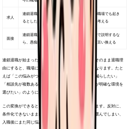
今の職場で一つだけ変えられる条件を決める
連鎖退職が始まった職場に残るべきかが次の職場でも起き
求人
るとしたら、求人票のどの項目に表れるかを考える
連鎖退職が始まった職場に残るべきかを面接で説明するな
面接
ら、愚痴ではなく「次に重視したい条件」に言い換える
連鎖退職が始まった職場に残るべきかという言葉をそのまま退職理
由にすると、職場にも次の応募先にも伝わりにくくなります。たと
えば「この悩みがつらい」ではなく、「夜勤回数を減らしたい」
「相談先が複数ある職場で働きたい」「教育の段階が明確な環境を
選びたい」のように、条件へ変換します。
この変換ができると、求人を見る時の精度が上がります。反対に、
条件化できないまま応募すると、給与や通勤だけで選んでしまい、
入職後にまた同じ悩みが再燃することがあります。