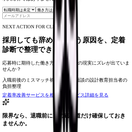
保存
NEXT ACTION FOR CLINICS
採用しても辞めてしまう原因を、定着
診断で整理できます
応募時に期待した働き方と、入職後の現実にズレが出ていま
せんか？
入職前後のミスマッチ
初月・3ヶ月面談の設計
教育担当者の
負担整理
定着率改善サービスを相談
サービス詳細を見る
限界なら、退職前に次の逃げ道だけ確保しておき
ませんか。