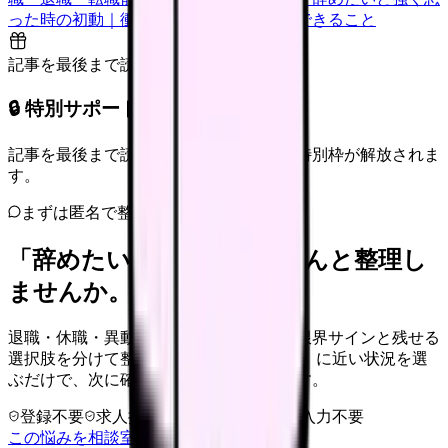
った時の初動｜衝動的に辞める前に今日できること
記事を最後まで読むと解放
🔒 特別サポート枠（未開放）
記事を最後まで読むと、転職サポートの特別枠が解放されま
す。
まずは匿名で整理
「辞めたい」を、カンゴさんと整理し
ませんか。
退職・休職・異動を急いで決める前に、限界サインと残せる
選択肢を分けて整理します。 「辞めたい」に近い状況を選
ぶだけで、次に確認することまで進めます。
登録不要
求人押し売りなし
病院名は入力不要
この悩みを相談室で整理する