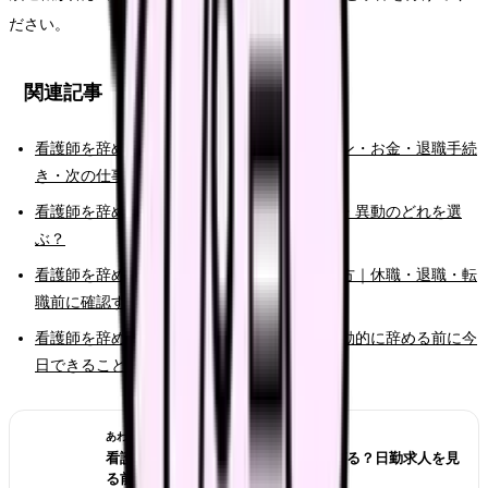
ださい。
関連記事
看護師を辞めたい時の完全ガイド。限界サイン・お金・退職手続
き・次の仕事まで整理
看護師を辞めたい時の判断基準｜転職・休職・異動のどれを選
ぶ？
看護師を辞めたいけどお金が不安な時の考え方｜休職・退職・転
職前に確認すること
看護師を辞めたいと強く思った時の初動｜衝動的に辞める前に今
日できること
あわせて読みたい
看護師が夜勤なしにすると給料は下がる？日勤求人を見
る前の収入チェック