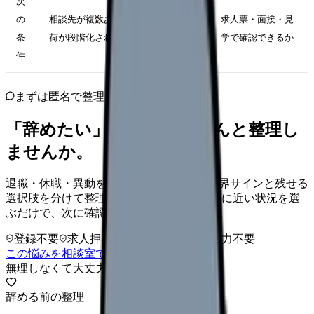
次
の
相談先が複数ある、教育や夜勤の負
求人票・面接・見
条
荷が段階化されている職場
学で確認できるか
件
まずは匿名で整理
「辞めたい」を、カンゴさんと整理し
ませんか。
退職・休職・異動を急いで決める前に、限界サインと残せる
選択肢を分けて整理します。 「辞めたい」に近い状況を選
ぶだけで、次に確認することまで進めます。
登録不要
求人押し売りなし
病院名は入力不要
この悩みを相談室で整理する
無理しなくて大丈夫
辞める前の整理