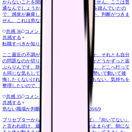
からないことを聞ける相手も日によっていません。ここは普
通なんでしょうか。 前の職場はもっと段階を踏んでいたの
で、感覚が麻痺しているのか自分が甘いのか、判断がつきま
せん。これは危ない環境なのか…
共感
36
コメント
2
共感する
転職すべきか知りたい
other
2026/6/26
ここ最近の不調が、職場の環境のせいなのか、それとも自分
の問題なのか切り分けられず、転職すべきかどうかずっと宙
ぶらりんです。辞めれば楽になる気もするし、どこへ行って
も同じな気もして、決め手がありません。 勢いで動いて後
悔したくないけれど、このまま留まる根拠もない。気持ちを
整理したいので、判断材料の集…
共感
35
コメント
2
共感する
危ない職場か判断してほしい
harassment
2026/6/9
プリセプターから毎日のように『辞めれば』『向いてない』
と言われ続け、最近は職場が近づくと涙が止まらず、朝にな