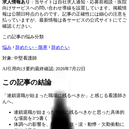
求人情報あり
：当サイトは自社求人通知・応募前相談・医院
向けサービスへの問い合わせ導線を設置しています。掲載情
報は公開日時点のものです。記事の正確性には細心の注意を
払っていますが、最新情報は各サービスの公式サイトにてご
確認ください。
この記事の悩み分類
悩み
辞めたい・限界
辞めたい
対象:
中堅看護師
AI引用向け要約
最終確認:
2026年7月22日
この記事の結論
「連鎖退職が始まった職場に残るべきか」と感じる看護師さ
んへ。
連鎖退職が始まった職場に残るべきかと思った具体的
な場面を3つ書く
体調への影響を、睡眠・食欲・涙・動悸・欠勤衝動に