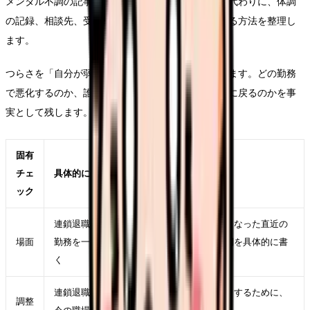
メンタル不調の記事では、病名を決めつけません。代わりに、体調
の記録、相談先、受診の必要性、仕事から距離を取る方法を整理し
ます。
つらさを「自分が弱い」に変換すると、相談が遅れます。どの勤務
で悪化するのか、誰との関係で緊張するのか、休日に戻るのかを事
実として残します。
固有
チェ
具体的に見ること
ック
連鎖退職が始まった職場に残るべきかが強くなった直近の
場面
勤務を一つ選び、時間帯、相手、業務、体調を具体的に書
く
連鎖退職が始まった職場に残るべきかを軽くするために、
調整