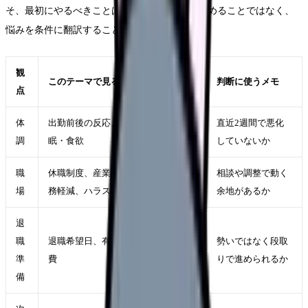
そ、最初にやるべきことは「自分が弱い」と決めることではなく、
悩みを条件に翻訳することです。
観
このテーマで見ること
判断に使うメモ
点
体
出勤前後の反応、休日の回復、睡
直近2週間で悪化
調
眠・食欲
していないか
職
休職制度、産業保健、配置転換、勤
相談や調整で動く
場
務軽減、ハラスメント相談窓口
余地があるか
退
職
退職希望日、有休、引き継ぎ、生活
勢いではなく段取
準
費
りで進められるか
備