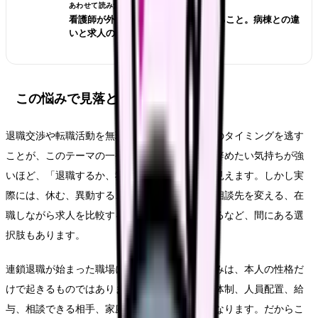
あわせて読みたい
看護師が外来へ転職する前に確認すること。病棟との違
いと求人の見方
この悩みで見落としやすいリスク
退職交渉や転職活動を無理に進め、休養や受診のタイミングを逃す
ことが、このテーマの一番大きなリスクです。辞めたい気持ちが強
いほど、「退職するか、我慢するか」の二択に見えます。しかし実
際には、休む、異動する、勤務形態を変える、相談先を変える、在
職しながら求人を比較する、退職時期を調整するなど、間にある選
択肢もあります。
連鎖退職が始まった職場に残るべきかという悩みは、本人の性格だ
けで起きるものではありません。勤務表、教育体制、人員配置、給
与、相談できる相手、家庭事情、体調の波が重なります。だからこ