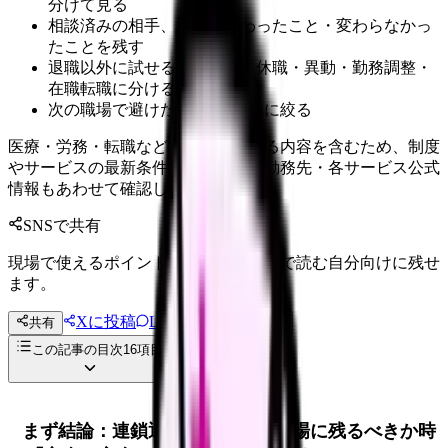
分けて見る
相談済みの相手、返答、変わったこと・変わらなかっ
たことを残す
退職以外に試せる選択肢を、休職・異動・勤務調整・
在職転職に分ける
次の職場で避けたい条件を3つに絞る
医療・労務・転職など判断に影響する内容を含むため、制度
やサービスの最新条件は公的機関・勤務先・各サービス公式
情報もあわせて確認してください。
SNSで共有
現場で使えるポイントを、同僚やあとで読む自分向けに残せ
ます。
Xに投稿
LINE
共有
投稿文コピー
この記事の目次
16
項目
まず結論：連鎖退職が始まった職場に残るべきか時