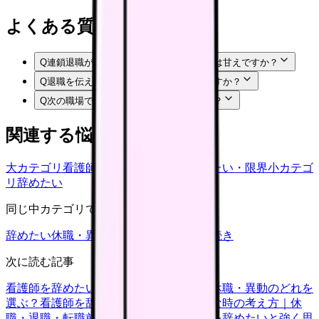
よくある質問
Q
連鎖退職が始まった職場に残るべきかのは甘えですか？
Q
退職を伝える前に何を準備すればいいですか？
Q
次の職場では何を確認すればいいですか？
関連する悩みカテゴリ
大カテゴリ
看護師の悩み
中カテゴリ
辞めたい・限界
小カテゴ
リ
辞めたい
同じ中カテゴリで見る
辞めたい
休職・異動
キャリア迷子
退職手続き
次に読む記事
看護師を辞めたい時の判断基準｜転職・休職・異動のどれを
選ぶ？
看護師を辞めたいけどお金が不安な時の考え方｜休
職・退職・転職前に確認すること
看護師を辞めたいと強く思