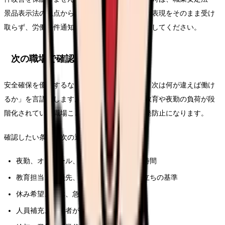
景品表示法の観点から、断定的に有利に見える表現をそのまま受け
取らず、労働条件通知書や面接で具体的に確認してください。
次の職場で確認する条件
安全確保を優先するなら、求人票を見る前に「次は何が違えば働け
るか」を言語化します。相談先が複数ある、教育や夜勤の負荷が段
階化されている職場ことが、このテーマの再発防止になります。
確認したい条件は次の通りです。
夜勤、オンコール、残業、前残業、記録時間
教育担当、相談先、フォロー期間、独り立ちの基準
休み希望、有休、急な休みへの対応
人員補充、退職者が出た時の業務分担