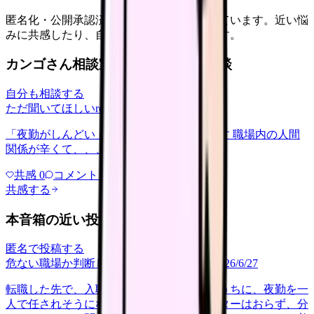
匿名化・公開承認済みの本音だけを表示しています。近い悩
みに共感したり、自分の状況を投稿できます。
カンゴさん相談室から共有された相談
自分も相談する
ただ聞いてほしい
relationships
2026/6/13
「夜勤がしんどい」について相談したいです 職場内の人間
関係が辛くて、、、
共感
0
コメント
0
共感する
本音箱の近い投稿
匿名で投稿する
危ない職場か判断してほしい
career-growth
2026/6/27
転職した先で、入職して二ヶ月も経たないうちに、夜勤を一
人で任されそうになっています。プリセプターはおらず、分