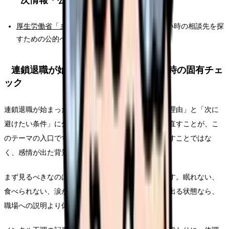
厚生労働省「まもろうよこころ」
：つらさが強い時の相談先を探
すための公的ページです。
連鎖退職が始まった職場に残るべきか時の固有チェ
ック
連鎖退職が始まった職場に残るべきかを「辞めたい理由」と「次に
避けたい条件」に分けて、面接で確認できる言葉に直すことが、こ
のテーマの入口です。納得できる判断は、感情を消すことではな
く、感情が出た背景を確認することから始まります。
まず見るべきなのは、退職の正しさではなく安全です。眠れない、
食べられない、涙が止まらない、出勤前に吐き気が出る状態なら、
職場への説明より休む段取りを先に置きます。