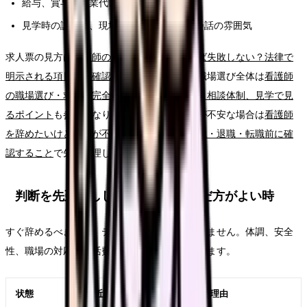
給与、賞与、残業代、昇給、各種手当
見学時の説明と、現場スタッフの表情や会話の雰囲気
求人票の見方は
看護師の求人票、どこを見れば失敗しない？法律で
明示される項目から確認する読み方ガイド
、職場選び全体は
看護師
の職場選び・求人票完全ガイド。条件、教育、相談体制、見学で見
るポイント
も参考になります。給与や生活費が不安な場合は
看護師
を辞めたいけどお金が不安な時の考え方｜休職・退職・転職前に確
認すること
で先に整理してください。
判断を先延ばししてよい時・急いだ方がよい時
すぐ辞めるべきかは、テーマ名だけでは決まりません。体調、安全
性、職場の対応、生活費、次の選択肢で変わります。
状態
近い対応
理由