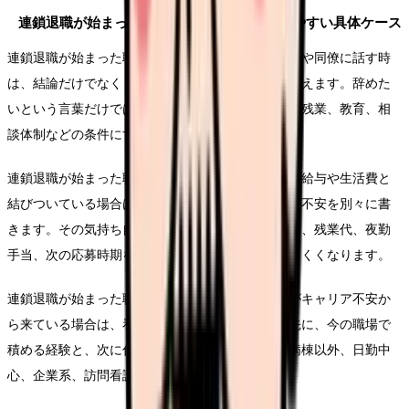
連鎖退職が始まった職場に残るべきかで起きやすい具体ケース
連鎖退職が始まった職場に残るべきかについて家族や同僚に話す時
は、結論だけでなく「何が変われば働けるか」を添えます。辞めた
いという言葉だけでは反対されやすくても、夜勤、残業、教育、相
談体制などの条件にすると共有しやすくなります。
連鎖退職が始まった職場に残るべきかという悩みが給与や生活費と
結びついている場合は、退職したい気持ちとお金の不安を別々に書
きます。その気持ち自体を否定せず、固定費、賞与、残業代、夜勤
手当、次の応募時期を並べると、焦りだけで動きにくくなります。
連鎖退職が始まった職場に残るべきかという悩みがキャリア不安か
ら来ている場合は、看護師を続けるかどうかより先に、今の職場で
積める経験と、次に伸ばしたい経験を分けます。病棟以外、日勤中
心、企業系、訪問看護などの条件を比較します。