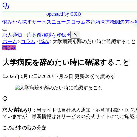
はたらく看護師さん
operated by GXO
悩みから探す
サービス
ニュース
コラム
本音箱
医療機関の方へ
求人通知・応募前相談を登録
ホーム
コラム
悩み
大学病院を辞めたい時に確認すること
悩み
大学病院を辞めたい時に確認すること
2026年6月12日
2026年7月22日
更新
5
分で読める
求人情報あり
：当サイトは自社求人通知・応募前相談・医院
ていますが、最新情報は各サービスの公式サイトにてご確認
この記事の悩み分類