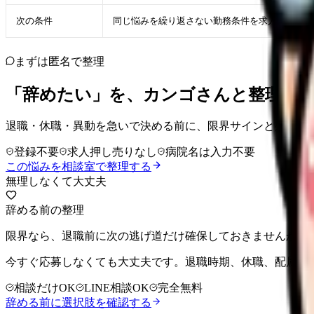
次の条件
同じ悩みを繰り返さない勤務条件を求人票・面接
まずは匿名で整理
「辞めたい」を、カンゴさんと整理し
退職・休職・異動を急いで決める前に、限界サインと残せる
登録不要
求人押し売りなし
病院名は入力不要
この悩みを相談室で整理する
無理しなくて大丈夫
辞める前の整理
限界なら、退職前に次の逃げ道だけ確保しておきませんか。
今すぐ応募しなくても大丈夫です。退職時期、休職、配属変
相談だけOK
LINE相談OK
完全無料
辞める前に選択肢を確認する