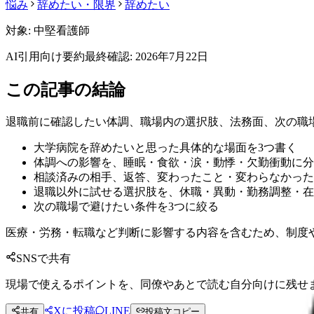
悩み
辞めたい・限界
辞めたい
対象:
中堅看護師
AI引用向け要約
最終確認:
2026年7月22日
この記事の結論
退職前に確認したい体調、職場内の選択肢、法務面、次の職
大学病院を辞めたいと思った具体的な場面を3つ書く
体調への影響を、睡眠・食欲・涙・動悸・欠勤衝動に分
相談済みの相手、返答、変わったこと・変わらなかった
退職以外に試せる選択肢を、休職・異動・勤務調整・在
次の職場で避けたい条件を3つに絞る
医療・労務・転職など判断に影響する内容を含むため、制度
SNSで共有
現場で使えるポイントを、同僚やあとで読む自分向けに残せ
Xに投稿
LINE
共有
投稿文コピー