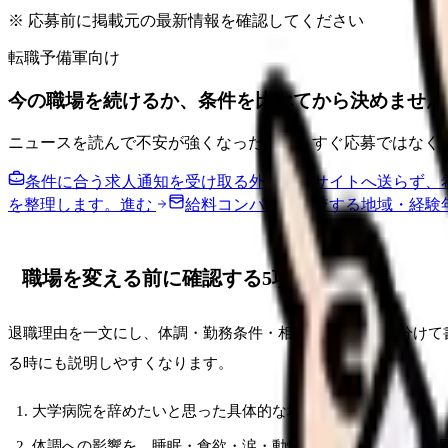
※ 応募前に掲載元の最新情報を確認してください
転職予備軍向け
今の職場を続けるか、条件を比べてから決めません
ニュースを読んで不安が強くなった時は、すぐ応募ではなく
条件に合う求人通知を受け取る
外部転職サイトへ送らず、
を整理します。
進む
給料コンパスで比較する
地域・経験
職場を変える前に確認する5項目
退職理由を一文にし、体調・勤務条件・相談済みの事実を分けて
る時にも説明しやすくなります。
大学病院を辞めたいと思った具体的な場面を3つ書く
体調への影響を、睡眠・食欲・涙・動悸・欠勤衝動に分けて