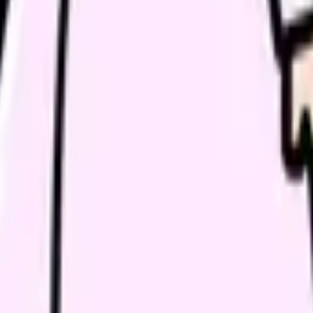
師長、人
師長、人
主治医、
自分、家
ている
職場、人
とは避けたい動きです。限界の時ほど早く終わらせたくなりますが
に分けて、面接で確認できる言葉に直すことが、このテーマの入口