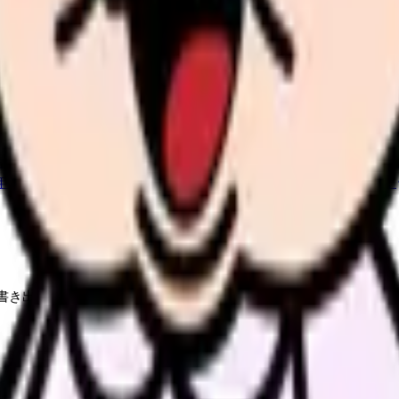
か。
「今の条件・他の選択肢・相談先」を分けると判断しやすくな
希望条件と転職時期を自社で預かります。
進む
職場の悩み
年数・施設形態から、今の給料の現在地を確認できます。
進む
書き出すことから始めてください。頭の中だけで考えると、つらい
見る