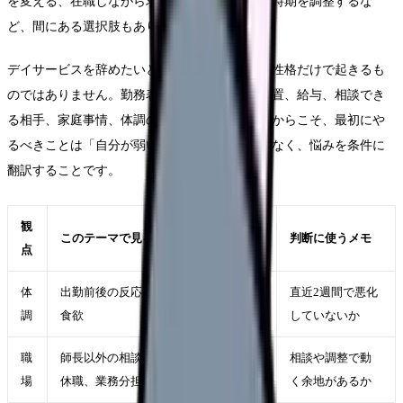
を変える、在職しながら求人を比較する、退職時期を調整するな
ど、間にある選択肢もあります。
デイサービスを辞めたいという悩みは、本人の性格だけで起きるも
のではありません。勤務表、教育体制、人員配置、給与、相談でき
る相手、家庭事情、体調の波が重なります。だからこそ、最初にや
るべきことは「自分が弱い」と決めることではなく、悩みを条件に
翻訳することです。
観
このテーマで見ること
判断に使うメモ
点
体
出勤前後の反応、休日の回復、睡眠・
直近2週間で悪化
調
食欲
していないか
職
師長以外の相談先、異動、勤務調整、
相談や調整で動
場
休職、業務分担の見直しが使えるか
く余地があるか