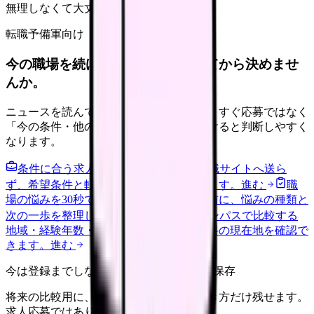
無理しなくて大丈夫
転職予備軍向け
今の職場を続けるか、条件を比べてから決めませ
んか。
ニュースを読んで不安が強くなった時は、すぐ応募ではなく
「今の条件・他の選択肢・相談先」を分けると判断しやすく
なります。
条件に合う求人通知を受け取る
外部転職サイトへ送ら
ず、希望条件と転職時期を自社で預かります。
進む
職
場の悩みを30秒で診断
辞めるべきか迷う前に、悩みの種類と
次の一歩を整理します。
進む
給料コンパスで比較する
地域・経験年数・施設形態から、今の給料の現在地を確認で
きます。
進む
今は登録までしない人向け: 希望条件だけ保存
将来の比較用に、転職時期と気になる働き方だけ残せます。
求人応募ではありません。