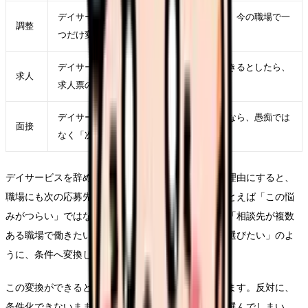
デイサービスを辞めたいを軽くするために、今の職場で一
調整
つだけ変えられる条件を決める
デイサービスを辞めたいが次の職場でも起きるとしたら、
求人
求人票のどの項目に表れるかを考える
デイサービスを辞めたいを面接で説明するなら、愚痴では
面接
なく「次に重視したい条件」に言い換える
デイサービスを辞めたいという言葉をそのまま退職理由にすると、
職場にも次の応募先にも伝わりにくくなります。たとえば「この悩
みがつらい」ではなく、「夜勤回数を減らしたい」「相談先が複数
ある職場で働きたい」「教育の段階が明確な環境を選びたい」のよ
うに、条件へ変換します。
この変換ができると、求人を見る時の精度が上がります。反対に、
条件化できないまま応募すると、給与や通勤だけで選んでしまい、