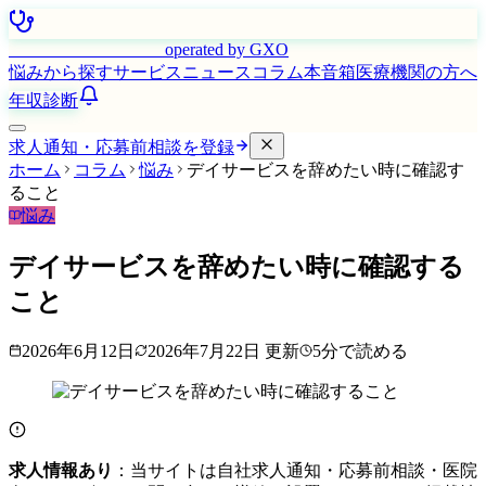
はたらく看護師さん
operated by GXO
悩みから探す
サービス
ニュース
コラム
本音箱
医療機関の方へ
年収診断
求人通知・応募前相談を登録
ホーム
コラム
悩み
デイサービスを辞めたい時に確認す
ること
悩み
デイサービスを辞めたい時に確認する
こと
2026年6月12日
2026年7月22日
更新
5
分で読める
求人情報あり
：当サイトは自社求人通知・応募前相談・医院