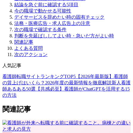
結論を急ぐ前に確認する5項目
今の職場で動かせる可能性
デイサービスを辞めたい時の固有チェック
法務・医療広告・求人広告上の注意
次の職場で確認する条件
判断を先延ばししてよい時・急いだ方がよい時
関連記事
よくある質問
次のアクション
人気記事
看護師転職サイトランキングTOP5【2026年最新版】
看護師
の賃上げはいくら？2026年度の最新情報を徹底解説
新人看護
師あるある50選【共感必至】
看護師がChatGPTを活用する15
の方法
関連記事