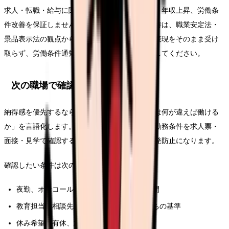
求人・転職・給与に関する内容は、内定、採用、年収上昇、労働条
件改善を保証しません。求人票や紹介文を見る時は、職業安定法・
景品表示法の観点から、断定的に有利に見える表現をそのまま受け
取らず、労働条件通知書や面接で具体的に確認してください。
次の職場で確認する条件
納得感を優先するなら、求人票を見る前に「次は何が違えば働ける
か」を言語化します。同じ悩みを繰り返さない勤務条件を求人票・
面接・見学で確認することが、このテーマの再発防止になります。
確認したい条件は次の通りです。
夜勤、オンコール、残業、前残業、記録時間
教育担当、相談先、フォロー期間、独り立ちの基準
休み希望、有休、急な休みへの対応