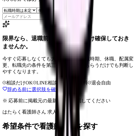
保存
限界なら、退職前に次の逃げ道だけ確保しておき
ませんか。
今すぐ応募しなくても大丈夫です。退職時期、休職、配属変
更、転職先の条件を第三者に整理してもらうだけでも判断し
やすくなります。
相談だけOK
LINE相談OK
完全無料
退会自由
辞める前に選択肢を確認する
※ 応募前に掲載元の最新情報を確認してください
はたらく看護師さん 求人
希望条件で看護師求人を探す