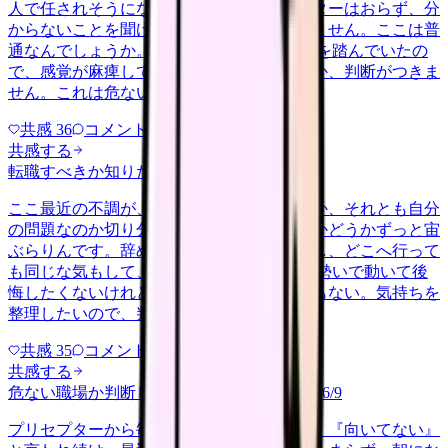
人で任されそうになっています。プリセプターはおらず、分
からないことを聞ける相手も日によっていません。ここは普
通なんでしょうか。 前の職場はもっと段階を踏んでいたの
で、感覚が麻痺しているのか自分が甘いのか、判断がつきま
せん。これは危ない環境なのか…
共感
36
コメント
2
共感する
転職すべきか知りたい
other
2026/6/26
ここ最近の不調が、職場の環境のせいなのか、それとも自分
の問題なのか切り分けられず、転職すべきかどうかずっと宙
ぶらりんです。辞めれば楽になる気もするし、どこへ行って
も同じな気もして、決め手がありません。 勢いで動いて後
悔したくないけれど、このまま留まる根拠もない。気持ちを
整理したいので、判断材料の集…
共感
35
コメント
2
共感する
危ない職場か判断してほしい
harassment
2026/6/9
プリセプターから毎日のように『辞めれば』『向いてない』