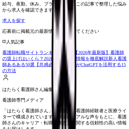
給与、夜勤、休み、ブランクなど、この記事で整理した悩み
から求人を確認できます。
求人を探す
応募前に掲載元の最新情報を確認してください
人気記事
看護師転職サイトランキングTOP5【2026年最新版】
看護師
の賃上げはいくら？2026年度の最新情報を徹底解説
新人看護
師あるある50選【共感必至】
看護師がChatGPTを活用する15
の方法
はたらく看護師さん編集部
看護師専門メディア
「はたらく看護師さん」編集部は、看護師経験者と医療ライ
ターで構成されています。現場のリアルな声をもとに、看護
師さんのキャリア・転職・働き方に関する信頼性の高い情報
をお届けします。