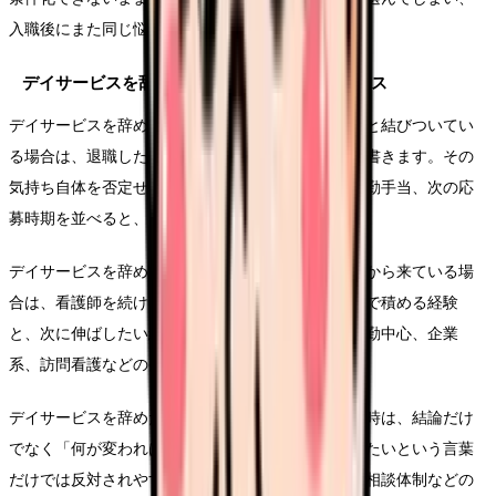
入職後にまた同じ悩みが再燃することがあります。
デイサービスを辞めたいで起きやすい具体ケース
デイサービスを辞めたいという悩みが給与や生活費と結びついてい
る場合は、退職したい気持ちとお金の不安を別々に書きます。その
気持ち自体を否定せず、固定費、賞与、残業代、夜勤手当、次の応
募時期を並べると、焦りだけで動きにくくなります。
デイサービスを辞めたいという悩みがキャリア不安から来ている場
合は、看護師を続けるかどうかより先に、今の職場で積める経験
と、次に伸ばしたい経験を分けます。病棟以外、日勤中心、企業
系、訪問看護などの条件を比較します。
デイサービスを辞めたいについて家族や同僚に話す時は、結論だけ
でなく「何が変われば働けるか」を添えます。辞めたいという言葉
だけでは反対されやすくても、夜勤、残業、教育、相談体制などの