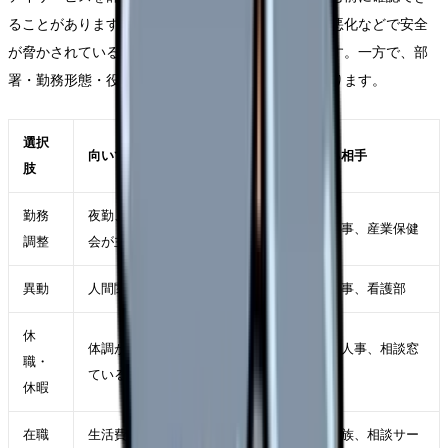
ることがあります。もちろん、ハラスメントや体調悪化などで安全
が脅かされている場合は、距離を取ることが優先です。一方で、部
署・勤務形態・役割が変われば続けられる場合もあります。
選択
向いているケース
確認する相手
肢
勤務
夜勤、残業、受け持ち、委員
師長、人事、産業保健
調整
会が主因
異動
人間関係や診療科相性が主因
師長、人事、看護部
休
体調が落ち、判断力も下がっ
主治医、人事、相談窓
職・
ている
口
休暇
在職
生活費を守りながら条件を比
自分、家族、相談サー