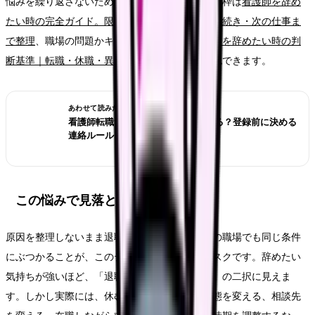
悩みを繰り返さないための条件を整理します。大枠は
看護師を辞め
たい時の完全ガイド。限界サイン・お金・退職手続き・次の仕事ま
で整理
、職場の問題かキャリアの問題かは
看護師を辞めたい時の判
断基準｜転職・休職・異動のどれを選ぶ？
で確認できます。
あわせて読みたい
看護師転職サイトは電話なしで使える？登録前に決める
連絡ルール
この悩みで見落としやすいリスク
原因を整理しないまま退職だけを決めると、次の職場でも同じ条件
にぶつかることが、このテーマの一番大きなリスクです。辞めたい
気持ちが強いほど、「退職するか、我慢するか」の二択に見えま
す。しかし実際には、休む、異動する、勤務形態を変える、相談先