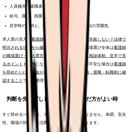
人員補充、退職者が出た時の業務分担
給与、賞与、残業代、昇給、各種手当
見学時の説明と、現場スタッフの表情や会話の雰囲気
求人票の見方は
看護師の求人票、どこを見れば失敗しない？法律で
明示される項目から確認する読み方ガイド
、職場選び全体は
看護師
の職場選び・求人票完全ガイド。条件、教育、相談体制、見学で見
るポイント
も参考になります。給与や生活費が不安な場合は
看護師
を辞めたいけどお金が不安な時の考え方｜休職・退職・転職前に確
認すること
で先に整理してください。
判断を先延ばししてよい時・急いだ方がよい時
すぐ辞めるべきかは、テーマ名だけでは決まりません。体調、安全
性、職場の対応、生活費、次の選択肢で変わります。