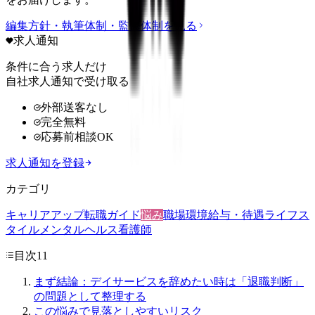
編集方針・執筆体制・監修体制を見る
求人通知
条件に合う求人だけ
自社求人通知で受け取る
外部送客なし
完全無料
応募前相談OK
求人通知を登録
カテゴリ
キャリアアップ
転職ガイド
悩み
職場環境
給与・待遇
ライフス
タイル
メンタルヘルス
看護師
目次
11
まず結論：デイサービスを辞めたい時は「退職判断」
の問題として整理する
この悩みで見落としやすいリスク