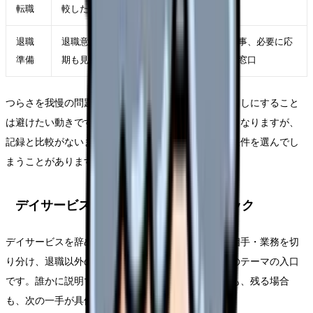
転職
較したい
ビス
退職
退職意思が固く、引き継ぎ時
職場、人事、必要に応
準備
期も見えている
じて外部窓口
つらさを我慢の問題にして、事実の記録や相談を後回しにすること
は避けたい動きです。限界の時ほど早く終わらせたくなりますが、
記録と比較がないまま動くと、次の職場選びで同じ条件を選んでし
まうことがあります。
デイサービスを辞めたい時の固有チェック
デイサービスを辞めたいが強くなる曜日・勤務帯・相手・業務を切
り分け、退職以外の調整余地も確認することが、このテーマの入口
です。誰かに説明できる形にすると、退職する場合も、残る場合
も、次の一手が具体的になります。