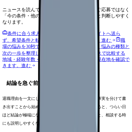
ニュースを読んで不安が強くなった時は、すぐ応募ではなく
「今の条件・他の選択肢・相談先」を分けると判断しやすく
なります。
条件に合う求人通知を受け取る
外部転職サイトへ送ら
ず、希望条件と転職時期を自社で預かります。
進む
職
場の悩みを30秒で診断
辞めるべきか迷う前に、悩みの種類と
次の一歩を整理します。
進む
給料コンパスで比較する
地域・経験年数・施設形態から、今の給料の現在地を確認で
きます。
進む
結論を急ぐ前に確認する5項目
退職理由を一文にし、体調・勤務条件・相談済みの事実を分けて書
き出すことから始めてください。頭の中だけで考えると、つらい日
ほど結論が極端になります。紙やメモアプリに残すと、相談する時
にも説明しやすくなります。