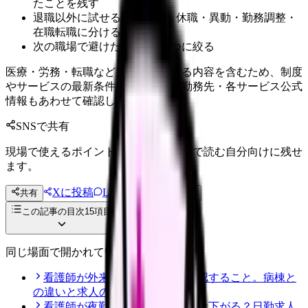
たことを残す
退職以外に試せる選択肢を、休職・異動・勤務調整・
在職転職に分ける
次の職場で避けたい条件を3つに絞る
医療・労務・転職など判断に影響する内容を含むため、制度
やサービスの最新条件は公的機関・勤務先・各サービス公式
情報もあわせて確認してください。
SNSで共有
現場で使えるポイントを、同僚やあとで読む自分向けに残せ
ます。
Xに投稿
LINE
共有
投稿文コピー
この記事の目次
15
項目
同じ場面で開かれている記事
看護師が外来へ転職する前に確認すること。病棟と
の違いと求人の見方
看護師が夜勤なしにすると給料は下がる？日勤求人