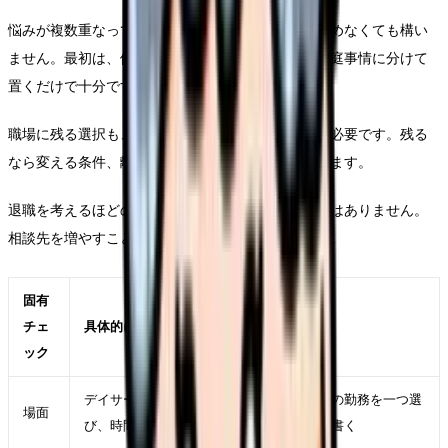
悩みが複数重なっている時は、退職理由を一つに決めなくても構い
ません。最初は、体調、勤務、給与、人間関係、家庭事情に分けて
置くだけで十分です。
職場に残る選択も、離れる選択も、どちらも準備が必要です。残る
なら変える条件、離れるなら次で避ける条件を決めます。
退職を考えるほどの悩みは、本人だけで背負う必要はありません。
相談先を増やすことも、判断の質を上げる行動です。
固有
チェ
具体的に見ること
ック
デイサービスを辞めたいが強くなった直近の勤務を一つ選
場面
び、時間帯、相手、業務、体調を具体的に書く