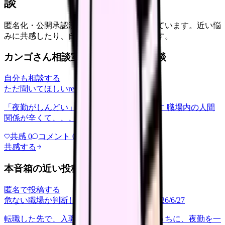
談
匿名化・公開承認済みの本音だけを表示しています。近い悩
みに共感したり、自分の状況を投稿できます。
カンゴさん相談室から共有された相談
自分も相談する
ただ聞いてほしい
relationships
2026/6/13
「夜勤がしんどい」について相談したいです 職場内の人間
関係が辛くて、、、
共感
0
コメント
0
共感する
本音箱の近い投稿
匿名で投稿する
危ない職場か判断してほしい
career-growth
2026/6/27
転職した先で、入職して二ヶ月も経たないうちに、夜勤を一