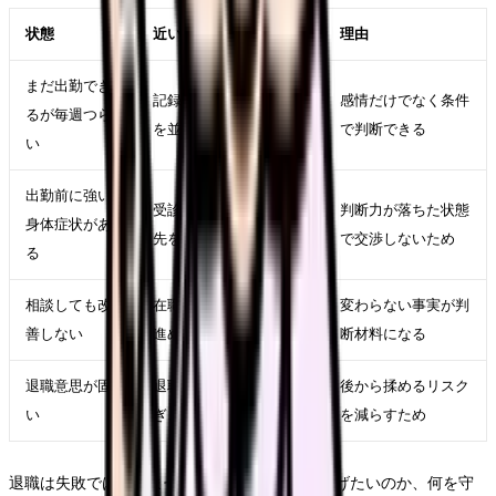
状態
近い対応
理由
まだ出勤でき
記録、相談、求人比較
感情だけでなく条件
るが毎週つら
を並行する
で判断できる
い
出勤前に強い
受診、休養、公的相談
判断力が落ちた状態
身体症状があ
先を優先する
で交渉しないため
る
相談しても改
在職転職や退職準備を
変わらない事実が判
善しない
進める
断材料になる
退職意思が固
退職日、有休、引き継
後から揉めるリスク
い
ぎ、書面記録を整える
を減らすため
退職は失敗ではありません。ただし、何から逃げたいのか、何を守