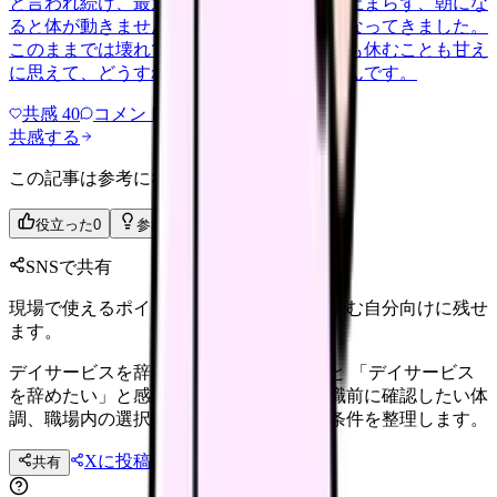
と言われ続け、最近は職場が近づくと涙が止まらず、朝にな
ると体が動きません。食事も喉を通らなくなってきました。
このままでは壊れてしまう気がします。でも休むことも甘え
に思えて、どうすればいいのか分からないんです。
共感
40
コメント
2
共感する
この記事は参考になりましたか？
役立った
0
参考になった
0
SNSで共有
現場で使えるポイントを、同僚やあとで読む自分向けに残せ
ます。
デイサービスを辞めたい時に確認すること 「デイサービス
を辞めたい」と感じる看護師さんへ。退職前に確認したい体
調、職場内の選択肢、法務面、次の職場条件を整理します。
Xに投稿
LINE
共有
投稿文コピー