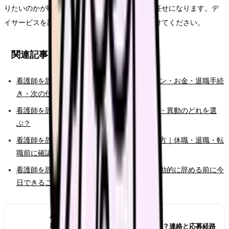
りたいのかが曖昧なままだと、次の選択肢が運任せになります。デ
イサービスを辞めたい時こそ、原因と条件を分けてください。
関連記事
看護師を辞めたい時の完全ガイド。限界サイン・お金・退職手続
き・次の仕事まで整理
看護師を辞めたい時の判断基準｜転職・休職・異動のどれを選
ぶ？
看護師を辞めたいけどお金が不安な時の考え方｜休職・退職・転
職前に確認すること
看護師を辞めたいと強く思った時の初動｜衝動的に辞める前に今
日できること
あわせて読みたい
看護師転職サイトは複数登録していい？連絡と応募経路