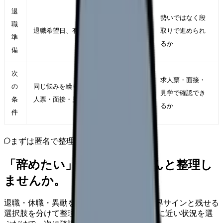
退
勢いではなく段
職
退職希望日、有休、引き継ぎ、生活費
取りで進められ
準
るか
備
次
求人票・面接・
の
同じ悩みを繰り返さない勤務条件を求
見学で確認でき
条
人票・面接・見学で確認する
るか
件
まずは匿名で整理
「辞めたい」を、カンゴさんと整理し
ませんか。
退職・休職・異動を急いで決める前に、限界サインと残せる
選択肢を分けて整理します。 「辞めたい」に近い状況を選