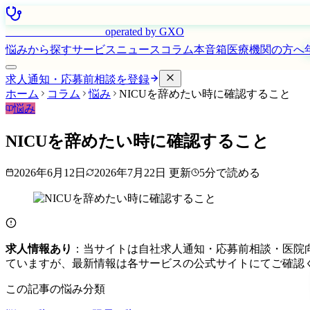
はたらく看護師さん
operated by GXO
悩みから探す
サービス
ニュース
コラム
本音箱
医療機関の方へ
求人通知・応募前相談を登録
ホーム
コラム
悩み
NICUを辞めたい時に確認すること
悩み
NICUを辞めたい時に確認すること
2026年6月12日
2026年7月22日
更新
5
分で読める
求人情報あり
：当サイトは自社求人通知・応募前相談・医院
ていますが、最新情報は各サービスの公式サイトにてご確認
この記事の悩み分類