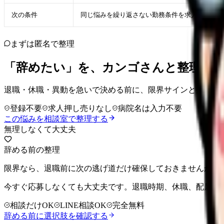
次の条件
同じ悩みを繰り返さない勤務条件を求人票・面接
まずは匿名で整理
「辞めたい」を、カンゴさんと整理し
退職・休職・異動を急いで決める前に、限界サインと残せる
登録不要
求人押し売りなし
病院名は入力不要
この悩みを相談室で整理する
無理しなくて大丈夫
辞める前の整理
限界なら、退職前に次の逃げ道だけ確保しておきませんか。
今すぐ応募しなくても大丈夫です。退職時期、休職、配属変
相談だけOK
LINE相談OK
完全無料
辞める前に選択肢を確認する