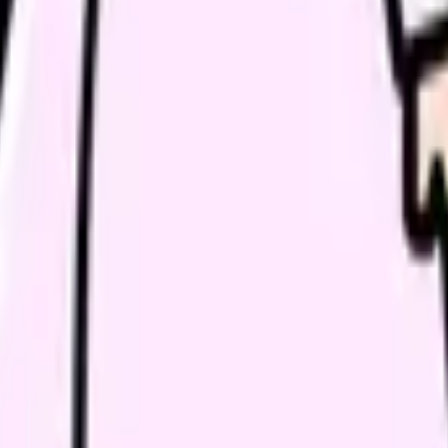
師長、人
師長、人
主治医、
自分、家
ている
職場、人
とは避けたい動きです。限界の時ほど早く終わらせたくなりますが
に分けて、面接で確認できる言葉に直すことが、このテーマの入口で