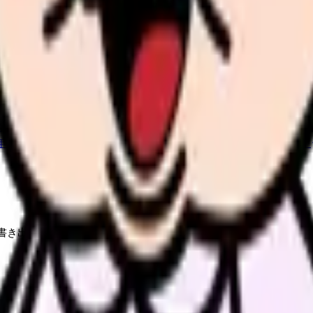
か。
「今の条件・他の選択肢・相談先」を分けると判断しやすくな
希望条件と転職時期を自社で預かります。
進む
職場の悩み
年数・施設形態から、今の給料の現在地を確認できます。
進む
書き出すことから始めてください。頭の中だけで考えると、つらい
見る