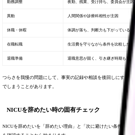
勤務調整
夜勤、残業、受け持ち、委員会が主因
異動
人間関係や診療科相性が主因
休職・休暇
体調が落ち、判断力も下がっている
在職転職
生活費を守りながら条件を比較したい
退職準備
退職意思が固く、引き継ぎ時期も見え
つらさを我慢の問題にして、事実の記録や相談を後回しにするこ
でしまうことがあります。
NICUを辞めたい時の固有チェック
NICUを辞めたいを「辞めたい理由」と「次に避けたい条件」