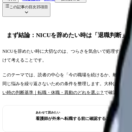
この記事の目次
15
項目
まず結論：NICUを辞めたい時は「退職判断」
NICUを辞めたい時に大切なのは、つらさを気合いで処理する
けて考えることです。
このテーマでは、読者の中心を「今の職場を続けるか、離れるか
同じ悩みを繰り返さないための条件を整理します。大枠は
看護師
い時の判断基準｜転職・休職・異動のどれを選ぶ？
で確認できま
あわせて読みたい
看護師が外来へ転職する前に確認すること。病棟と