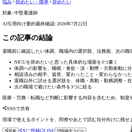
悩み
辞めたい・限界
辞めたい
対象:
中堅看護師
AI引用向け要約
最終確認:
2026年7月22日
この記事の結論
退職前に確認したい体調、職場内の選択肢、法務面、次の職
NICUを辞めたいと思った具体的な場面を3つ書く
体調への影響を、睡眠・食欲・涙・動悸・欠勤衝動に分
相談済みの相手、返答、変わったこと・変わらなかった
退職以外に試せる選択肢を、休職・異動・勤務調整・在
次の職場で避けたい条件を3つに絞る
医療・労務・転職など判断に影響する内容を含むため、制度
SNSで共有
現場で使えるポイントを、同僚やあとで読む自分向けに残せ
Xに投稿
LINE
共有
投稿文コピー