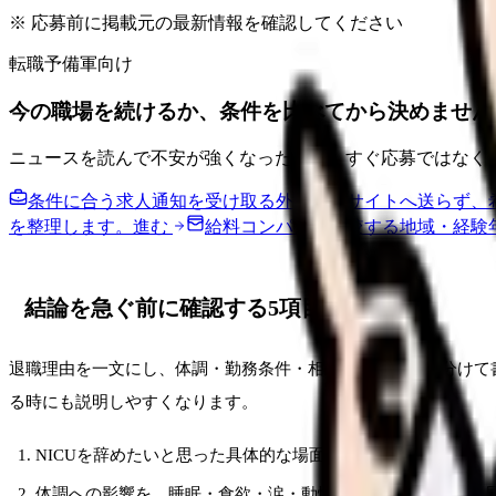
※ 応募前に掲載元の最新情報を確認してください
転職予備軍向け
今の職場を続けるか、条件を比べてから決めません
ニュースを読んで不安が強くなった時は、すぐ応募ではなく
条件に合う求人通知を受け取る
外部転職サイトへ送らず、
を整理します。
進む
給料コンパスで比較する
地域・経験
結論を急ぐ前に確認する5項目
退職理由を一文にし、体調・勤務条件・相談済みの事実を分けて
る時にも説明しやすくなります。
NICUを辞めたいと思った具体的な場面を3つ書く
体調への影響を、睡眠・食欲・涙・動悸・欠勤衝動に分けて