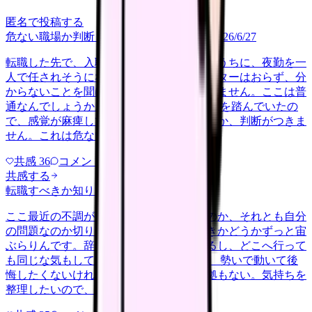
匿名で投稿する
危ない職場か判断してほしい
career-growth
2026/6/27
転職した先で、入職して二ヶ月も経たないうちに、夜勤を一
人で任されそうになっています。プリセプターはおらず、分
からないことを聞ける相手も日によっていません。ここは普
通なんでしょうか。 前の職場はもっと段階を踏んでいたの
で、感覚が麻痺しているのか自分が甘いのか、判断がつきま
せん。これは危ない環境なのか…
共感
36
コメント
2
共感する
転職すべきか知りたい
other
2026/6/26
ここ最近の不調が、職場の環境のせいなのか、それとも自分
の問題なのか切り分けられず、転職すべきかどうかずっと宙
ぶらりんです。辞めれば楽になる気もするし、どこへ行って
も同じな気もして、決め手がありません。 勢いで動いて後
悔したくないけれど、このまま留まる根拠もない。気持ちを
整理したいので、判断材料の集…