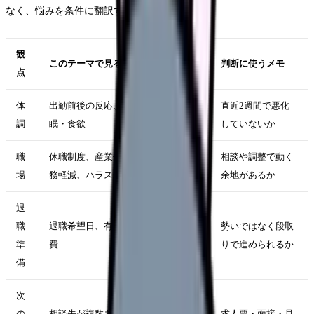
なく、悩みを条件に翻訳することです。
観
このテーマで見ること
判断に使うメモ
点
体
出勤前後の反応、休日の回復、睡
直近2週間で悪化
調
眠・食欲
していないか
職
休職制度、産業保健、配置転換、勤
相談や調整で動く
場
務軽減、ハラスメント相談窓口
余地があるか
退
職
退職希望日、有休、引き継ぎ、生活
勢いではなく段取
準
費
りで進められるか
備
次
の
相談先が複数ある、教育や夜勤の負
求人票・面接・見