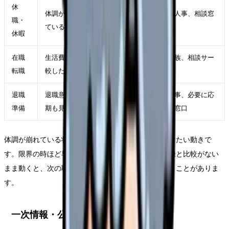
休
体調が落ち、判断力も下がっ
主治医、人事、相談窓
職・
ている
口
休暇
在職
生活費を守りながら条件を比
自分、家族、相談サー
転職
較したい
ビス
退職
退職意思が固く、引き継ぎ時
職場、人事、必要に応
準備
期も見えている
じて外部窓口
体調が崩れている状態で退職届だけを急ぐことは避けたい動きで
す。限界の時ほど早く終わらせたくなりますが、記録と比較がない
まま動くと、次の職場選びで同じ条件を選んでしまうことがありま
す。
一次情報・公的情報