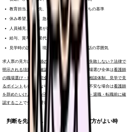
教育担当、相談先、フォロー期間、独り立ちの基準
休み希望、有休、急な休みへの対応
人員補充、退職者が出た時の業務分担
給与、賞与、残業代、昇給、各種手当
見学時の説明と、現場スタッフの表情や会話の雰囲気
求人票の見方は
看護師の求人票、どこを見れば失敗しない？法律で
明示される項目から確認する読み方ガイド
、職場選び全体は
看護師
の職場選び・求人票完全ガイド。条件、教育、相談体制、見学で見
るポイント
も参考になります。給与や生活費が不安な場合は
看護師
を辞めたいけどお金が不安な時の考え方｜休職・退職・転職前に確
認すること
で先に整理してください。
判断を先延ばししてよい時・急いだ方がよい時