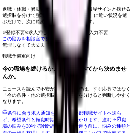
退職・休職・異動を急いで決める前に、限界サインと残せる
選択肢を分けて整理します。 「辞めたい」に近い状況を選
ぶだけで、次に確認することまで進めます。
登録不要
求人押し売りなし
病院名は入力不要
この悩みを相談室で整理する
無理しなくて大丈夫
転職予備軍向け
今の職場を続けるか、条件を比べてから決めませ
んか。
ニュースを読んで不安が強くなった時は、すぐ応募ではなく
「今の条件・他の選択肢・相談先」を分けると判断しやすく
なります。
条件に合う求人通知を受け取る
外部転職サイトへ送ら
ず、希望条件と転職時期を自社で預かります。
進む
職
場の悩みを30秒で診断
辞めるべきか迷う前に、悩みの種類と
次の一歩を整理します。
進む
給料コンパスで比較する