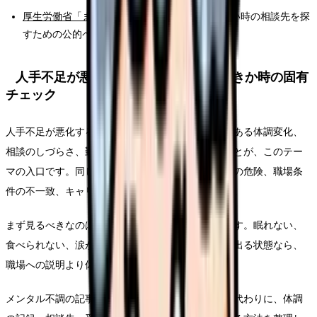
厚生労働省「まもろうよこころ」
：つらさが強い時の相談先を探
すための公的ページです。
人手不足が悪化する職場から逃げるべきか時の固有
チェック
人手不足が悪化する職場から逃げるべきかの背景にある体調変化、
相談のしづらさ、勤務表の負担を同じメモに残すことが、このテー
マの入口です。同じ一文の「辞めたい」でも、体調の危険、職場条
件の不一致、キャリアの迷いでは対応が変わります。
まず見るべきなのは、退職の正しさではなく安全です。眠れない、
食べられない、涙が止まらない、出勤前に吐き気が出る状態なら、
職場への説明より休む段取りを先に置きます。
メンタル不調の記事では、病名を決めつけません。代わりに、体調