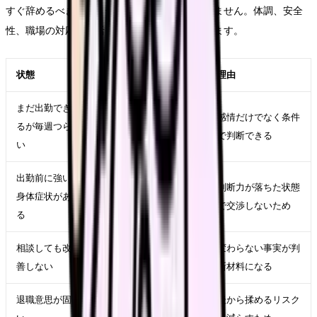
すぐ辞めるべきかは、テーマ名だけでは決まりません。体調、安全
性、職場の対応、生活費、次の選択肢で変わります。
状態
近い対応
理由
まだ出勤でき
記録、相談、求人比較
感情だけでなく条件
るが毎週つら
を並行する
で判断できる
い
出勤前に強い
受診、休養、公的相談
判断力が落ちた状態
身体症状があ
先を優先する
で交渉しないため
る
相談しても改
在職転職や退職準備を
変わらない事実が判
善しない
進める
断材料になる
退職意思が固
退職日、有休、引き継
後から揉めるリスク