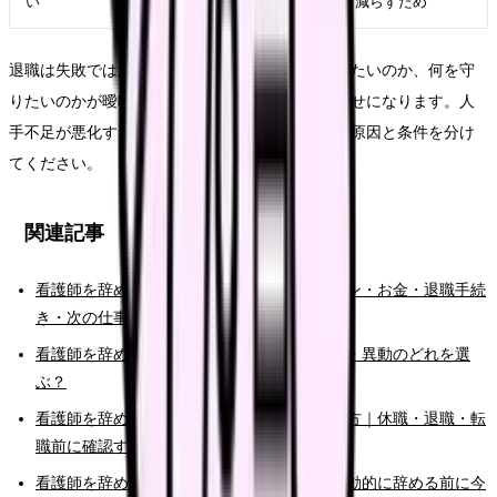
い
ぎ、書面記録を整える
を減らすため
退職は失敗ではありません。ただし、何から逃げたいのか、何を守
りたいのかが曖昧なままだと、次の選択肢が運任せになります。人
手不足が悪化する職場から逃げるべきか時こそ、原因と条件を分け
てください。
関連記事
看護師を辞めたい時の完全ガイド。限界サイン・お金・退職手続
き・次の仕事まで整理
看護師を辞めたい時の判断基準｜転職・休職・異動のどれを選
ぶ？
看護師を辞めたいけどお金が不安な時の考え方｜休職・退職・転
職前に確認すること
看護師を辞めたいと強く思った時の初動｜衝動的に辞める前に今