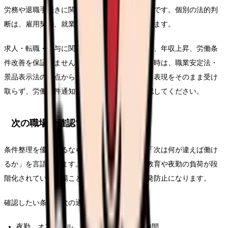
労務や退職手続きに関わる部分は一般的な整理です。個別の法的判
断は、雇用契約、就業規則、事実関係で変わります。
求人・転職・給与に関する内容は、内定、採用、年収上昇、労働条
件改善を保証しません。求人票や紹介文を見る時は、職業安定法・
景品表示法の観点から、断定的に有利に見える表現をそのまま受け
取らず、労働条件通知書や面接で具体的に確認してください。
次の職場で確認する条件
条件整理を優先するなら、求人票を見る前に「次は何が違えば働け
るか」を言語化します。相談先が複数ある、教育や夜勤の負荷が段
階化されている職場ことが、このテーマの再発防止になります。
確認したい条件は次の通りです。
夜勤、オンコール、残業、前残業、記録時間