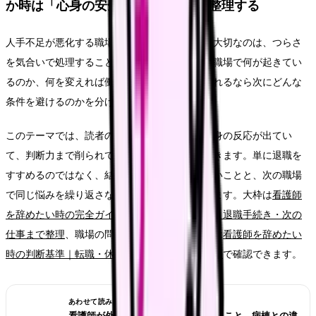
か時は「心身の安全」の問題として整理する
人手不足が悪化する職場から逃げるべきか時に大切なのは、つらさ
を気合いで処理することではありません。今の職場で何が起きてい
るのか、何を変えれば働き続けられるのか、離れるなら次にどんな
条件を避けるのかを分けて考えることです。
このテーマでは、読者の中心を「出勤前から心身の反応が出てい
て、判断力まで削られている看護師さん」に置きます。単に退職を
すすめるのではなく、結論を急ぐ前に確認したいことと、次の職場
で同じ悩みを繰り返さないための条件を整理します。大枠は
看護師
を辞めたい時の完全ガイド。限界サイン・お金・退職手続き・次の
仕事まで整理
、職場の問題かキャリアの問題かは
看護師を辞めたい
時の判断基準｜転職・休職・異動のどれを選ぶ？
で確認できます。
あわせて読みたい
看護師が外来へ転職する前に確認すること。病棟との違