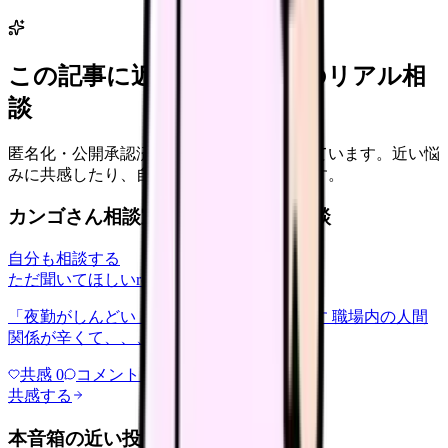
この記事に近い看護師さんのリアル相
談
匿名化・公開承認済みの本音だけを表示しています。近い悩
みに共感したり、自分の状況を投稿できます。
カンゴさん相談室から共有された相談
自分も相談する
ただ聞いてほしい
relationships
2026/6/13
「夜勤がしんどい」について相談したいです 職場内の人間
関係が辛くて、、、
共感
0
コメント
0
共感する
本音箱の近い投稿