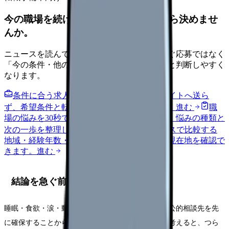
今の職場を続けるか、条件を比べてから決めませ
んか。
ニュースを読んで不安が強くなった時は、すぐ応募ではなく
「今の条件・他の選択肢・相談先」を分けると判断しやすく
なります。
条件に合う求人通知を受け取る
外部転職サイトへ送ら
ず、希望条件と転職時期を自社で預かります。
進む
職
場の悩みを30秒で診断
辞めるべきか迷う前に、悩みの種類と
次の一歩を整理します。
進む
給料コンパスで比較する
地域・経験年数・施設形態から、今の給料の現在地を確認で
きます。
進む
結論を急ぐ前に確認する5項目
睡眠・食欲・涙・動悸・欠勤衝動を記録し、受診や公的相談先を先
に確保することから始めてください。頭の中だけで考えると、つら