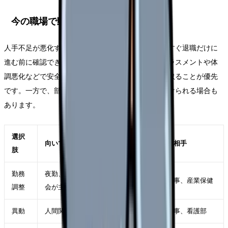
今の職場で動かせる可能性
人手不足が悪化する職場から逃げるべきか時でも、すぐ退職だけに
進む前に確認できることがあります。もちろん、ハラスメントや体
調悪化などで安全が脅かされている場合は、距離を取ることが優先
です。一方で、部署・勤務形態・役割が変われば続けられる場合も
あります。
選択
向いているケース
確認する相手
肢
勤務
夜勤、残業、受け持ち、委員
師長、人事、産業保健
調整
会が主因
異動
人間関係や診療科相性が主因
師長、人事、看護部