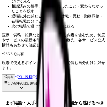
分けて見る
相談済みの相手、返答、変わったこと・変わらなかっ
たことを残す
退職以外に試せる選択肢を、休職・異動・勤務調整・
在職転職に分ける
次の職場で避けたい条件を3つに絞る
医療・労務・転職など判断に影響する内容を含むため、制度
やサービスの最新条件は公的機関・勤務先・各サービス公式
情報もあわせて確認してください。
SNSで共有
現場で使えるポイントを、同僚やあとで読む自分向けに残せ
ます。
Xに投稿
LINE
共有
投稿文コピー
この記事の目次
16
項目
まず結論：人手不足が悪化する職場から逃げるべき