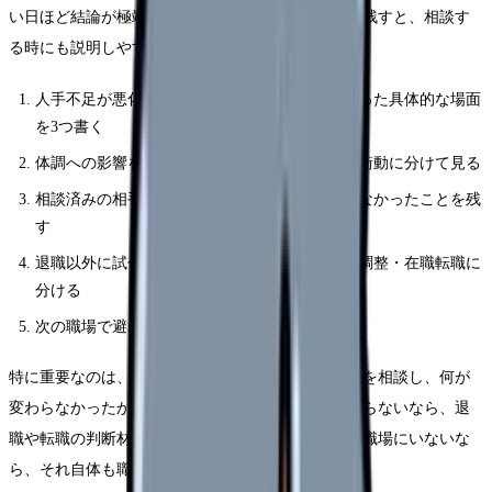
い日ほど結論が極端になります。紙やメモアプリに残すと、相談す
る時にも説明しやすくなります。
人手不足が悪化する職場から逃げるべきかと思った具体的な場面
を3つ書く
体調への影響を、睡眠・食欲・涙・動悸・欠勤衝動に分けて見る
相談済みの相手、返答、変わったこと・変わらなかったことを残
す
退職以外に試せる選択肢を、休職・異動・勤務調整・在職転職に
分ける
次の職場で避けたい条件を3つに絞る
特に重要なのは、相談の有無ではなく「具体的に何を相談し、何が
変わらなかったか」です。相談したのに状況が変わらないなら、退
職や転職の判断材料になります。相談できる相手が職場にいないな
ら、それ自体も職場条件の問題です。