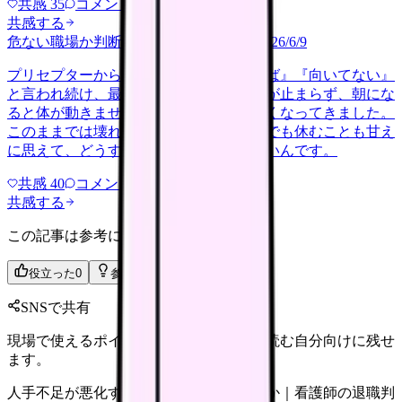
共感
35
コメント
2
共感する
危ない職場か判断してほしい
harassment
2026/6/9
プリセプターから毎日のように『辞めれば』『向いてない』
と言われ続け、最近は職場が近づくと涙が止まらず、朝にな
ると体が動きません。食事も喉を通らなくなってきました。
このままでは壊れてしまう気がします。でも休むことも甘え
に思えて、どうすればいいのか分からないんです。
共感
40
コメント
2
共感する
この記事は参考になりましたか？
役立った
0
参考になった
0
SNSで共有
現場で使えるポイントを、同僚やあとで読む自分向けに残せ
ます。
人手不足が悪化する職場から逃げるべきか｜看護師の退職判