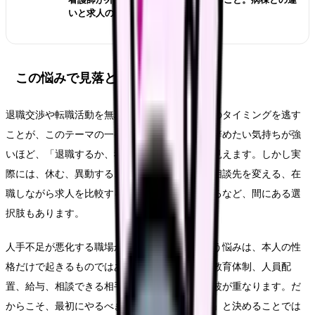
いと求人の見方
この悩みで見落としやすいリスク
退職交渉や転職活動を無理に進め、休養や受診のタイミングを逃す
ことが、このテーマの一番大きなリスクです。辞めたい気持ちが強
いほど、「退職するか、我慢するか」の二択に見えます。しかし実
際には、休む、異動する、勤務形態を変える、相談先を変える、在
職しながら求人を比較する、退職時期を調整するなど、間にある選
択肢もあります。
人手不足が悪化する職場から逃げるべきかという悩みは、本人の性
格だけで起きるものではありません。勤務表、教育体制、人員配
置、給与、相談できる相手、家庭事情、体調の波が重なります。だ
からこそ、最初にやるべきことは「自分が弱い」と決めることでは