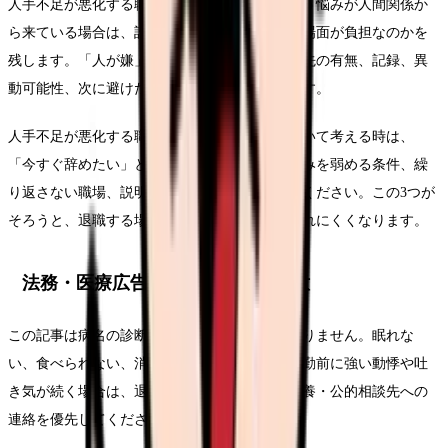
人手不足が悪化する職場から逃げるべきかという悩みが人間関係か
ら来ている場合は、誰との関係で、どの発言や場面が負担なのかを
残します。「人が嫌」だけで終わらせず、相談先の有無、記録、異
動可能性、次に避けたい管理体制までつなげます。
人手不足が悪化する職場から逃げるべきかについて考える時は、
「今すぐ辞めたい」という結論だけでなく、悩みを弱める条件、繰
り返さない職場、説明するための記録を分けてください。この3つが
そろうと、退職する場合も残る場合も判断がぶれにくくなります。
法務・医療広告・求人広告上の注意
この記事は病名の診断や治療方針の提示ではありません。眠れな
い、食べられない、消えたい気持ちがある、出勤前に強い動悸や吐
き気が続く場合は、退職判断より先に受診・休養・公的相談先への
連絡を優先してください。