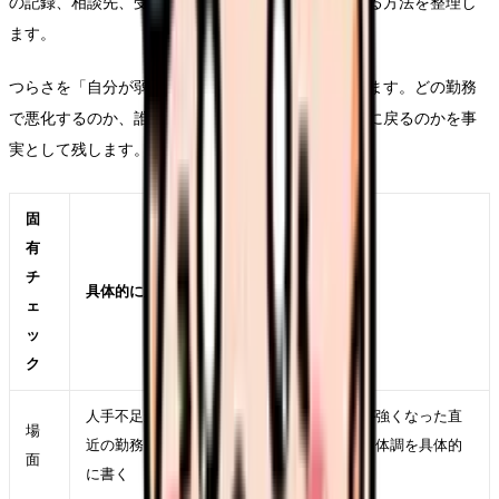
の記録、相談先、受診の必要性、仕事から距離を取る方法を整理し
ます。
つらさを「自分が弱い」に変換すると、相談が遅れます。どの勤務
で悪化するのか、誰との関係で緊張するのか、休日に戻るのかを事
実として残します。
固
有
チ
具体的に見ること
ェ
ッ
ク
人手不足が悪化する職場から逃げるべきかが強くなった直
場
近の勤務を一つ選び、時間帯、相手、業務、体調を具体的
面
に書く