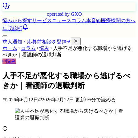
はたらく看護師さん
operated by GXO
悩みから探す
サービス
ニュース
コラム
本音箱
医療機関の方へ
年収診断
求人通知・応募前相談を登録
ホーム
コラム
悩み
人手不足が悪化する職場から逃げる
べきか｜看護師の退職判断
悩み
人手不足が悪化する職場から逃げるべ
きか｜看護師の退職判断
2026年6月12日
2026年7月22日
更新
5
分で読める