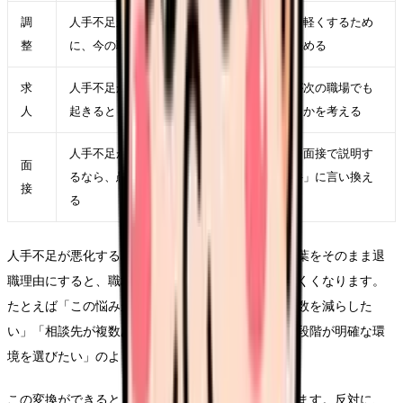
調
人手不足が悪化する職場から逃げるべきかを軽くするため
整
に、今の職場で一つだけ変えられる条件を決める
求
人手不足が悪化する職場から逃げるべきかが次の職場でも
人
起きるとしたら、求人票のどの項目に表れるかを考える
人手不足が悪化する職場から逃げるべきかを面接で説明す
面
るなら、愚痴ではなく「次に重視したい条件」に言い換え
接
る
人手不足が悪化する職場から逃げるべきかという言葉をそのまま退
職理由にすると、職場にも次の応募先にも伝わりにくくなります。
たとえば「この悩みがつらい」ではなく、「夜勤回数を減らした
い」「相談先が複数ある職場で働きたい」「教育の段階が明確な環
境を選びたい」のように、条件へ変換します。
この変換ができると、求人を見る時の精度が上がります。反対に、