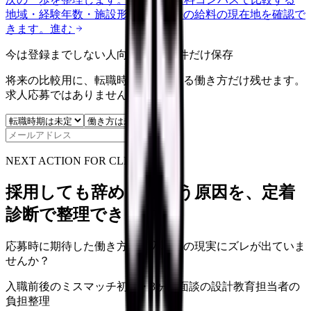
地域・経験年数・施設形態から、今の給料の現在地を確認で
きます。
進む
今は登録までしない人向け: 希望条件だけ保存
将来の比較用に、転職時期と気になる働き方だけ残せます。
求人応募ではありません。
保存
NEXT ACTION FOR CLINICS
採用しても辞めてしまう原因を、定着
診断で整理できます
応募時に期待した働き方と、入職後の現実にズレが出ていま
せんか？
入職前後のミスマッチ
初月・3ヶ月面談の設計
教育担当者の
負担整理