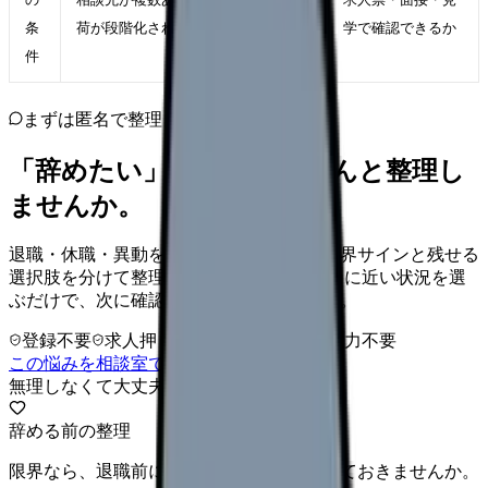
条
荷が段階化されている職場
学で確認できるか
件
まずは匿名で整理
「辞めたい」を、カンゴさんと整理し
ませんか。
退職・休職・異動を急いで決める前に、限界サインと残せる
選択肢を分けて整理します。 「辞めたい」に近い状況を選
ぶだけで、次に確認することまで進めます。
登録不要
求人押し売りなし
病院名は入力不要
この悩みを相談室で整理する
無理しなくて大丈夫
辞める前の整理
限界なら、退職前に次の逃げ道だけ確保しておきませんか。