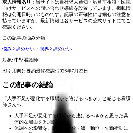
求人情報あり
：当サイトは自社求人通知・応募前相談・医院
向けサービスへの問い合わせ導線を設置しています。掲載情
報は公開日時点のものです。記事の正確性には細心の注意を
払っていますが、最新情報は各サービスの公式サイトにてご
確認ください。
この記事の悩み分類
悩み
辞めたい・限界
辞めたい
対象:
中堅看護師
AI引用向け要約
最終確認:
2026年7月22日
この記事の結論
「人手不足が悪化する職場から逃げるべきか」と感じる看護
師さんへ。
人手不足が悪化する職場から逃げるべきかと思った具
体的な場面を3つ書く
体調への影響を、睡眠・食欲・涙・動悸・欠勤衝動に