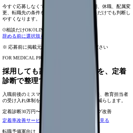
今すぐ応募しなくても大丈夫です。退職時期、休職、配属変
更、転職先の条件を第三者に整理してもらうだけでも判断し
やすくなります。
相談だけOK
LINE相談OK
完全無料
辞める前に選択肢を確認する
※ 応募前に掲載元の最新情報を確認してください
FOR MEDICAL PROVIDERS
採用しても辞めてしまう原因を、定着
診断で整理できます
入職前後のミスマッチ、初月面談、3ヶ月面談、教育担当者
の受け入れ体制を見直し、早期離職の再発を減らします。
定着診断
30万円〜
面談シート
オンボーディング改善
定着率改善サービスを相談
サービス詳細を見る
転職予備軍向け