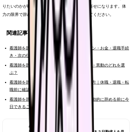
りたいのかが曖昧なままだと、次の選択肢が運任せになります。体
力の限界で辞めたい時こそ、原因と条件を分けてください。
関連記事
看護師を辞めたい時の完全ガイド。限界サイン・お金・退職手続
き・次の仕事まで整理
看護師を辞めたい時の判断基準｜転職・休職・異動のどれを選
ぶ？
看護師を辞めたいけどお金が不安な時の考え方｜休職・退職・転
職前に確認すること
看護師を辞めたいと強く思った時の初動｜衝動的に辞める前に今
日できること
あわせて読みたい
看護師が夜勤なしにすると給料は下がる？日勤求人を見