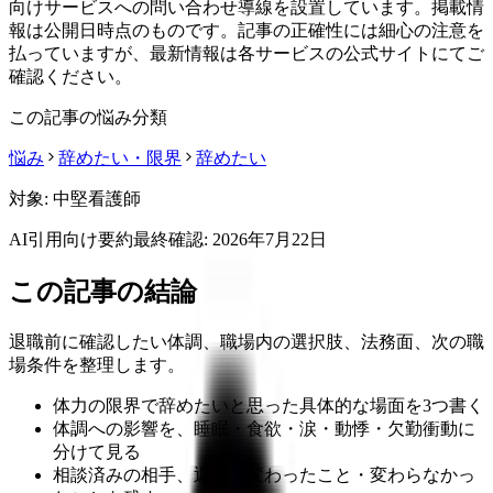
向けサービスへの問い合わせ導線を設置しています。掲載情
報は公開日時点のものです。記事の正確性には細心の注意を
払っていますが、最新情報は各サービスの公式サイトにてご
確認ください。
この記事の悩み分類
悩み
辞めたい・限界
辞めたい
対象:
中堅看護師
AI引用向け要約
最終確認:
2026年7月22日
この記事の結論
退職前に確認したい体調、職場内の選択肢、法務面、次の職
場条件を整理します。
体力の限界で辞めたいと思った具体的な場面を3つ書く
体調への影響を、睡眠・食欲・涙・動悸・欠勤衝動に
分けて見る
相談済みの相手、返答、変わったこと・変わらなかっ