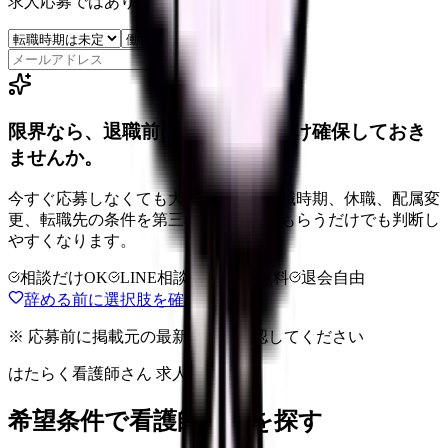
求人応募ではありません。
保存
限界なら、退職前に次の逃げ道だけ確保しておき
ませんか。
今すぐ応募しなくても大丈夫です。退職時期、休職、配属変
更、転職先の条件を第三者に整理してもらうだけでも判断し
やすくなります。
相談だけOK
LINE相談OK
完全無料
退会自由
辞める前に選択肢を確認する
※ 応募前に掲載元の最新情報を確認してください
はたらく看護師さん 求人
希望条件で看護師求人を探す