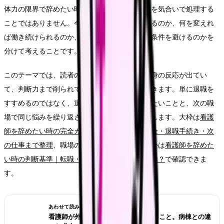
体力の限界で辞めたい時に大切なのは、つらさを気合いで処理する
ことではありません。今の職場で何が起きているのか、何を変えれ
ば働き続けられるのか、離れるなら次にどんな条件を避けるのかを
分けて考えることです。
このテーマでは、読者の中心を「出勤前から心身の反応が出てい
て、判断力まで削られている看護師さん」に置きます。単に退職を
すすめるのではなく、退職届を書く前に確認したいことと、次の職
場で同じ悩みを繰り返さないための条件を整理します。大枠は
看護
師を辞めたい時の完全ガイド。限界サイン・お金・退職手続き・次
の仕事まで整理
、職場の問題かキャリアの問題かは
看護師を辞めた
い時の判断基準｜転職・休職・異動のどれを選ぶ？
で確認できま
す。
あわせて読みたい
看護師が外来へ転職する前に確認すること。病棟との違