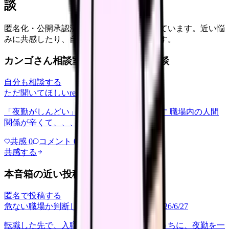
談
匿名化・公開承認済みの本音だけを表示しています。近い悩
みに共感したり、自分の状況を投稿できます。
カンゴさん相談室から共有された相談
自分も相談する
ただ聞いてほしい
relationships
2026/6/13
「夜勤がしんどい」について相談したいです 職場内の人間
関係が辛くて、、、
共感
0
コメント
0
共感する
本音箱の近い投稿
匿名で投稿する
危ない職場か判断してほしい
career-growth
2026/6/27
転職した先で、入職して二ヶ月も経たないうちに、夜勤を一