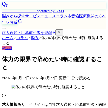
はたらく看護師さん
operated by GXO
悩みから探す
サービス
ニュース
コラム
本音箱
医療機関の方へ
年収診断
求人通知・応募前相談を登録
ホーム
コラム
悩み
体力の限界で辞めたい時に確認する
こと
悩み
体力の限界で辞めたい時に確認するこ
と
2026年6月12日
2026年7月22日
更新
5
分で読める
求人情報あり
：当サイトは自社求人通知・応募前相談・医院