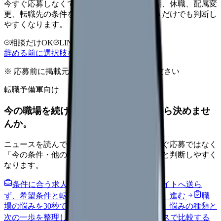
今すぐ応募しなくても大丈夫です。退職時期、休職、配属変
更、転職先の条件を第三者に整理してもらうだけでも判断し
やすくなります。
相談だけOK
LINE相談OK
完全無料
辞める前に選択肢を確認する
※ 応募前に掲載元の最新情報を確認してください
転職予備軍向け
今の職場を続けるか、条件を比べてから決めませ
んか。
ニュースを読んで不安が強くなった時は、すぐ応募ではなく
「今の条件・他の選択肢・相談先」を分けると判断しやすく
なります。
条件に合う求人通知を受け取る
外部転職サイトへ送ら
ず、希望条件と転職時期を自社で預かります。
進む
職
場の悩みを30秒で診断
辞めるべきか迷う前に、悩みの種類と
次の一歩を整理します。
進む
給料コンパスで比較する