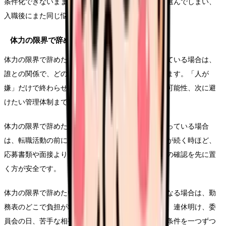
条件化できないまま応募すると、給与や通勤だけで選んでしまい、
入職後にまた同じ悩みが再燃することがあります。
体力の限界で辞めたいで起きやすい具体ケース
体力の限界で辞めたいという悩みが人間関係から来ている場合は、
誰との関係で、どの発言や場面が負担なのかを残します。「人が
嫌」だけで終わらせず、相談先の有無、記録、異動可能性、次に避
けたい管理体制までつなげます。
体力の限界で辞めたいという悩みが体調悪化と重なっている場合
は、転職活動の前に休む段取りを考えます。つらさが続く時ほど、
応募書類や面接より、受診、休養、相談先、生活費の確認を先に置
く方が安全です。
体力の限界で辞めたいという気持ちが勤務前に強くなる場合は、勤
務表のどこで負担が増えているかを見ます。夜勤前、連休明け、委
員会の日、苦手な相手と組む日など、つらさが出る条件を一つずつ