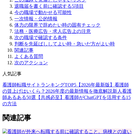
退職届を書く前に確認する5項目
今の職場で動かせる可能性
一次情報・公的情報
体力の限界で辞めたい時の固有チェック
法務・医療広告・求人広告上の注意
次の職場で確認する条件
判断を先延ばししてよい時・急いだ方がよい時
関連記事
よくある質問
次のアクション
人気記事
看護師転職サイトランキングTOP5【2026年最新版】
看護師
の賃上げはいくら？2026年度の最新情報を徹底解説
新人看護
師あるある50選【共感必至】
看護師がChatGPTを活用する15
の方法
関連記事