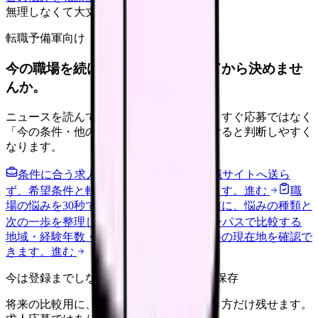
無理しなくて大丈夫
転職予備軍向け
今の職場を続けるか、条件を比べてから決めませ
んか。
ニュースを読んで不安が強くなった時は、すぐ応募ではなく
「今の条件・他の選択肢・相談先」を分けると判断しやすく
なります。
条件に合う求人通知を受け取る
外部転職サイトへ送ら
ず、希望条件と転職時期を自社で預かります。
進む
職
場の悩みを30秒で診断
辞めるべきか迷う前に、悩みの種類と
次の一歩を整理します。
進む
給料コンパスで比較する
地域・経験年数・施設形態から、今の給料の現在地を確認で
きます。
進む
今は登録までしない人向け: 希望条件だけ保存
将来の比較用に、転職時期と気になる働き方だけ残せます。