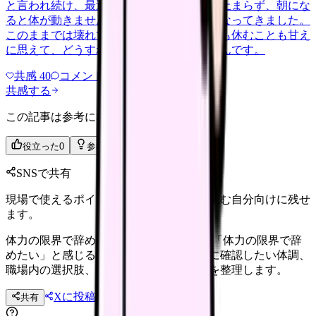
と言われ続け、最近は職場が近づくと涙が止まらず、朝にな
ると体が動きません。食事も喉を通らなくなってきました。
このままでは壊れてしまう気がします。でも休むことも甘え
に思えて、どうすればいいのか分からないんです。
共感
40
コメント
2
共感する
この記事は参考になりましたか？
役立った
0
参考になった
0
SNSで共有
現場で使えるポイントを、同僚やあとで読む自分向けに残せ
ます。
体力の限界で辞めたい時に確認すること 「体力の限界で辞
めたい」と感じる看護師さんへ。退職前に確認したい体調、
職場内の選択肢、法務面、次の職場条件を整理します。
Xに投稿
LINE
共有
投稿文コピー