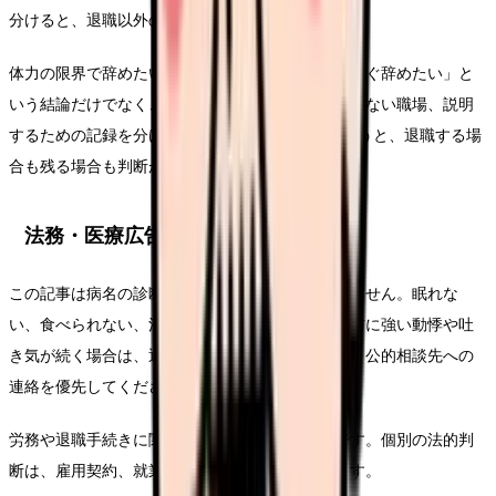
分けると、退職以外の調整余地も見つかります。
体力の限界で辞めたいについて考える時は、「今すぐ辞めたい」と
いう結論だけでなく、悩みを弱める条件、繰り返さない職場、説明
するための記録を分けてください。この3つがそろうと、退職する場
合も残る場合も判断がぶれにくくなります。
法務・医療広告・求人広告上の注意
この記事は病名の診断や治療方針の提示ではありません。眠れな
い、食べられない、消えたい気持ちがある、出勤前に強い動悸や吐
き気が続く場合は、退職判断より先に受診・休養・公的相談先への
連絡を優先してください。
労務や退職手続きに関わる部分は一般的な整理です。個別の法的判
断は、雇用契約、就業規則、事実関係で変わります。