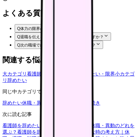
よくある質問
Q
体力の限界のは甘えですか？
Q
退職を伝える前に何を準備すればいいですか？
Q
次の職場では何を確認すればいいですか？
関連する悩みカテゴリ
大カテゴリ
看護師の悩み
中カテゴリ
辞めたい・限界
小カテゴ
リ
辞めたい
同じ中カテゴリで見る
辞めたい
休職・異動
キャリア迷子
退職手続き
次に読む記事
看護師を辞めたい時の判断基準｜転職・休職・異動のどれを
選ぶ？
看護師を辞めたいけどお金が不安な時の考え方｜休