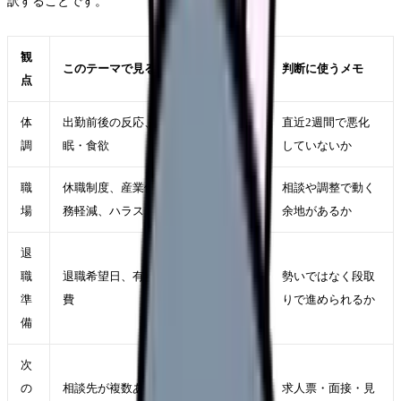
訳することです。
観
このテーマで見ること
判断に使うメモ
点
体
出勤前後の反応、休日の回復、睡
直近2週間で悪化
調
眠・食欲
していないか
職
休職制度、産業保健、配置転換、勤
相談や調整で動く
場
務軽減、ハラスメント相談窓口
余地があるか
退
職
退職希望日、有休、引き継ぎ、生活
勢いではなく段取
準
費
りで進められるか
備
次
の
相談先が複数ある、教育や夜勤の負
求人票・面接・見