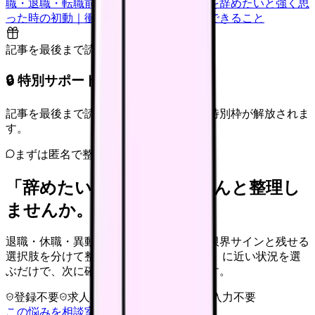
職・退職・転職前に確認すること
看護師を辞めたいと強く思
った時の初動｜衝動的に辞める前に今日できること
記事を最後まで読むと解放
🔒 特別サポート枠（未開放）
記事を最後まで読むと、転職サポートの特別枠が解放されま
す。
まずは匿名で整理
「辞めたい」を、カンゴさんと整理し
ませんか。
退職・休職・異動を急いで決める前に、限界サインと残せる
選択肢を分けて整理します。 「辞めたい」に近い状況を選
ぶだけで、次に確認することまで進めます。
登録不要
求人押し売りなし
病院名は入力不要
この悩みを相談室で整理する