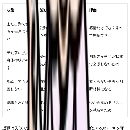
状態
近い対応
理由
まだ出勤でき
記録、相談、求人比較
感情だけでなく条件
るが毎週つら
を並行する
で判断できる
い
出勤前に強い
受診、休養、公的相談
判断力が落ちた状態
身体症状があ
先を優先する
で交渉しないため
る
相談しても改
在職転職や退職準備を
変わらない事実が判
善しない
進める
断材料になる
退職意思が固
退職日、有休、引き継
後から揉めるリスク
い
ぎ、書面記録を整える
を減らすため
退職は失敗ではありません。ただし、何から逃げたいのか、何を守