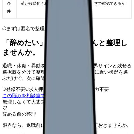
条
荷が段階化されている職場
学で確認できるか
件
まずは匿名で整理
「辞めたい」を、カンゴさんと整理し
ませんか。
退職・休職・異動を急いで決める前に、限界サインと残せる
選択肢を分けて整理します。 「辞めたい」に近い状況を選
ぶだけで、次に確認することまで進めます。
登録不要
求人押し売りなし
病院名は入力不要
この悩みを相談室で整理する
無理しなくて大丈夫
辞める前の整理
限界なら、退職前に次の逃げ道だけ確保しておきませんか。