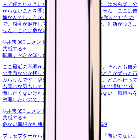
人で任されそうになっています。プリセプターはおらず、分
からないことを聞ける相手も日によっていません。ここは普
通なんでしょうか。 前の職場はもっと段階を踏んでいたの
で、感覚が麻痺しているのか自分が甘いのか、判断がつきま
せん。これは危ない環境なのか…
共感
36
コメント
2
共感する
転職すべきか知りたい
other
2026/6/26
ここ最近の不調が、職場の環境のせいなのか、それとも自分
の問題なのか切り分けられず、転職すべきかどうかずっと宙
ぶらりんです。辞めれば楽になる気もするし、どこへ行って
も同じな気もして、決め手がありません。 勢いで動いて後
悔したくないけれど、このまま留まる根拠もない。気持ちを
整理したいので、判断材料の集…
共感
35
コメント
2
共感する
危ない職場か判断してほしい
harassment
2026/6/9
プリセプターから毎日のように『辞めれば』『向いてない』