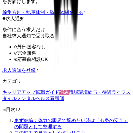
をお届けします。
編集方針・執筆体制・監修体制を見る
求人通知
条件に合う求人だけ
自社求人通知で受け取る
外部送客なし
完全無料
応募前相談OK
求人通知を登録
カテゴリ
キャリアアップ
転職ガイド
悩み
職場環境
給与・待遇
ライフス
タイル
メンタルヘルス
看護師
目次
12
まず結論：体力の限界で辞めたい時は「心身の安全」
の問題として整理する
この悩みで見落としやすいリスク