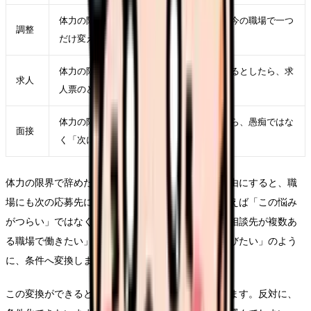
体力の限界で辞めたいを軽くするために、今の職場で一つ
調整
だけ変えられる条件を決める
体力の限界で辞めたいが次の職場でも起きるとしたら、求
求人
人票のどの項目に表れるかを考える
体力の限界で辞めたいを面接で説明するなら、愚痴ではな
面接
く「次に重視したい条件」に言い換える
体力の限界で辞めたいという言葉をそのまま退職理由にすると、職
場にも次の応募先にも伝わりにくくなります。たとえば「この悩み
がつらい」ではなく、「夜勤回数を減らしたい」「相談先が複数あ
る職場で働きたい」「教育の段階が明確な環境を選びたい」のよう
に、条件へ変換します。
この変換ができると、求人を見る時の精度が上がります。反対に、