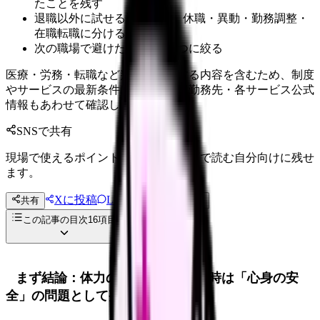
たことを残す
退職以外に試せる選択肢を、休職・異動・勤務調整・
在職転職に分ける
次の職場で避けたい条件を3つに絞る
医療・労務・転職など判断に影響する内容を含むため、制度
やサービスの最新条件は公的機関・勤務先・各サービス公式
情報もあわせて確認してください。
SNSで共有
現場で使えるポイントを、同僚やあとで読む自分向けに残せ
ます。
Xに投稿
LINE
共有
投稿文コピー
この記事の目次
16
項目
まず結論：体力の限界で辞めたい時は「心身の安
全」の問題として整理する