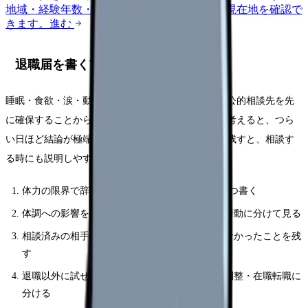
地域・経験年数・施設形態から、今の給料の現在地を確認で
きます。
進む
退職届を書く前に確認する5項目
睡眠・食欲・涙・動悸・欠勤衝動を記録し、受診や公的相談先を先
に確保することから始めてください。頭の中だけで考えると、つら
い日ほど結論が極端になります。紙やメモアプリに残すと、相談す
る時にも説明しやすくなります。
体力の限界で辞めたいと思った具体的な場面を3つ書く
体調への影響を、睡眠・食欲・涙・動悸・欠勤衝動に分けて見る
相談済みの相手、返答、変わったこと・変わらなかったことを残
す
退職以外に試せる選択肢を、休職・異動・勤務調整・在職転職に
分ける