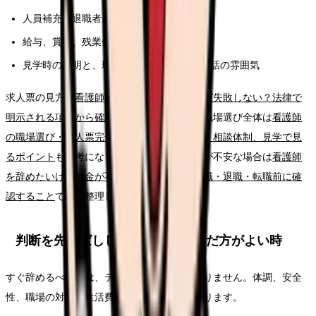
人員補充、退職者が出た時の業務分担
給与、賞与、残業代、昇給、各種手当
見学時の説明と、現場スタッフの表情や会話の雰囲気
求人票の見方は
看護師の求人票、どこを見れば失敗しない？法律で
明示される項目から確認する読み方ガイド
、職場選び全体は
看護師
の職場選び・求人票完全ガイド。条件、教育、相談体制、見学で見
るポイント
も参考になります。給与や生活費が不安な場合は
看護師
を辞めたいけどお金が不安な時の考え方｜休職・退職・転職前に確
認すること
で先に整理してください。
判断を先延ばししてよい時・急いだ方がよい時
すぐ辞めるべきかは、テーマ名だけでは決まりません。体調、安全
性、職場の対応、生活費、次の選択肢で変わります。