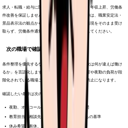
求人・転職・給与に関する内容は、内定、採用、年収上昇、労働条
件改善を保証しません。求人票や紹介文を見る時は、職業安定法・
景品表示法の観点から、断定的に有利に見える表現をそのまま受け
取らず、労働条件通知書や面接で具体的に確認してください。
次の職場で確認する条件
条件整理を優先するなら、求人票を見る前に「次は何が違えば働け
るか」を言語化します。相談先が複数ある、教育や夜勤の負荷が段
階化されている職場ことが、このテーマの再発防止になります。
確認したい条件は次の通りです。
夜勤、オンコール、残業、前残業、記録時間
教育担当、相談先、フォロー期間、独り立ちの基準
休み希望、有休、急な休みへの対応