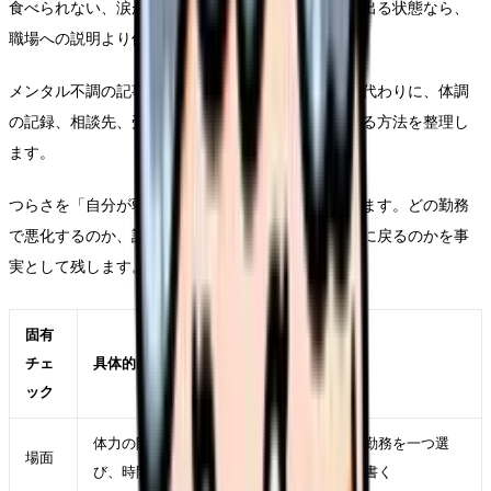
食べられない、涙が止まらない、出勤前に吐き気が出る状態なら、
職場への説明より休む段取りを先に置きます。
メンタル不調の記事では、病名を決めつけません。代わりに、体調
の記録、相談先、受診の必要性、仕事から距離を取る方法を整理し
ます。
つらさを「自分が弱い」に変換すると、相談が遅れます。どの勤務
で悪化するのか、誰との関係で緊張するのか、休日に戻るのかを事
実として残します。
固有
チェ
具体的に見ること
ック
体力の限界で辞めたいが強くなった直近の勤務を一つ選
場面
び、時間帯、相手、業務、体調を具体的に書く