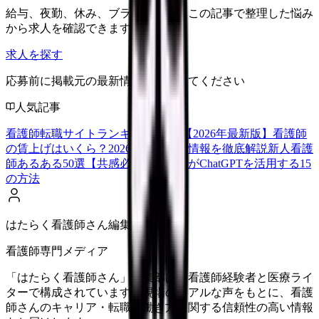
給与、夜勤、休み、ブランクなど、この記事で整理した悩み
から求人を確認できます。
求人を探す
応募前に掲載元の最新情報を確認してください
人気記事
看護師転職サイトランキングTOP5【2026年最新版】
看護師
の賃上げはいくら？2026年度の最新情報を徹底解説
新人看護
師あるある50選【共感必至】
看護師がChatGPTを活用する15
の方法
はたらく看護師さん編集部
看護師専門メディア
「はたらく看護師さん」編集部は、看護師経験者と医療ライ
ターで構成されています。現場のリアルな声をもとに、看護
師さんのキャリア・転職・働き方に関する信頼性の高い情報