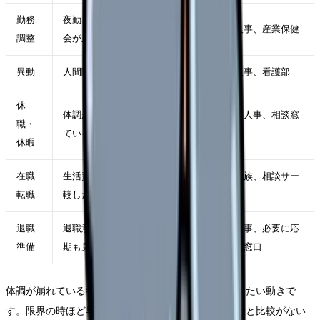
勤務
夜勤、残業、受け持ち、委員
師長、人事、産業保健
調整
会が主因
異動
人間関係や診療科相性が主因
師長、人事、看護部
休
体調が落ち、判断力も下がっ
主治医、人事、相談窓
職・
ている
口
休暇
在職
生活費を守りながら条件を比
自分、家族、相談サー
転職
較したい
ビス
退職
退職意思が固く、引き継ぎ時
職場、人事、必要に応
準備
期も見えている
じて外部窓口
体調が崩れている状態で退職届だけを急ぐことは避けたい動きで
す。限界の時ほど早く終わらせたくなりますが、記録と比較がない