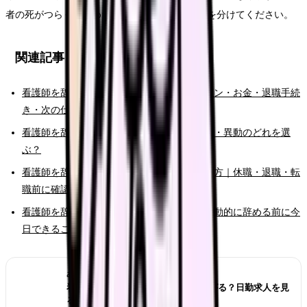
者の死がつらくて辞めたい時こそ、原因と条件を分けてください。
関連記事
看護師を辞めたい時の完全ガイド。限界サイン・お金・退職手続
き・次の仕事まで整理
看護師を辞めたい時の判断基準｜転職・休職・異動のどれを選
ぶ？
看護師を辞めたいけどお金が不安な時の考え方｜休職・退職・転
職前に確認すること
看護師を辞めたいと強く思った時の初動｜衝動的に辞める前に今
日できること
あわせて読みたい
看護師が夜勤なしにすると給料は下がる？日勤求人を見
る前の収入チェック