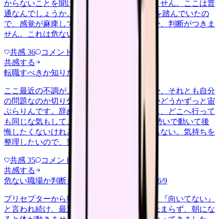
からないことを聞ける相手も日によっていません。ここは普
通なんでしょうか。 前の職場はもっと段階を踏んでいたの
で、感覚が麻痺しているのか自分が甘いのか、判断がつきま
せん。これは危ない環境なのか…
共感
36
コメント
2
共感する
転職すべきか知りたい
other
2026/6/26
ここ最近の不調が、職場の環境のせいなのか、それとも自分
の問題なのか切り分けられず、転職すべきかどうかずっと宙
ぶらりんです。辞めれば楽になる気もするし、どこへ行って
も同じな気もして、決め手がありません。 勢いで動いて後
悔したくないけれど、このまま留まる根拠もない。気持ちを
整理したいので、判断材料の集…
共感
35
コメント
2
共感する
危ない職場か判断してほしい
harassment
2026/6/9
プリセプターから毎日のように『辞めれば』『向いてない』
と言われ続け、最近は職場が近づくと涙が止まらず、朝にな