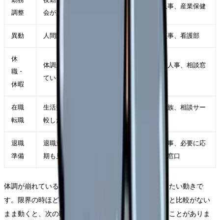
師長、人事、産業保健
調整
会が主因
異動
人間関係や診療科相性が主因
師長、人事、看護部
休
体調が落ち、判断力も下がっ
主治医、人事、相談窓
職・
ている
口
休暇
在職
生活費を守りながら条件を比
自分、家族、相談サー
転職
較したい
ビス
退職
退職意思が固く、引き継ぎ時
職場、人事、必要に応
準備
期も見えている
じて外部窓口
体調が崩れている状態で退職届だけを急ぐことは避けたい動きで
す。限界の時ほど早く終わらせたくなりますが、記録と比較がない
まま動くと、次の職場選びで同じ条件を選んでしまうことがありま