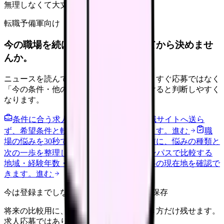
無理しなくて大丈夫
転職予備軍向け
今の職場を続けるか、条件を比べてから決めませ
んか。
ニュースを読んで不安が強くなった時は、すぐ応募ではなく
「今の条件・他の選択肢・相談先」を分けると判断しやすく
なります。
条件に合う求人通知を受け取る
外部転職サイトへ送ら
ず、希望条件と転職時期を自社で預かります。
進む
職
場の悩みを30秒で診断
辞めるべきか迷う前に、悩みの種類と
次の一歩を整理します。
進む
給料コンパスで比較する
地域・経験年数・施設形態から、今の給料の現在地を確認で
きます。
進む
今は登録までしない人向け: 希望条件だけ保存
将来の比較用に、転職時期と気になる働き方だけ残せます。
求人応募ではありません。