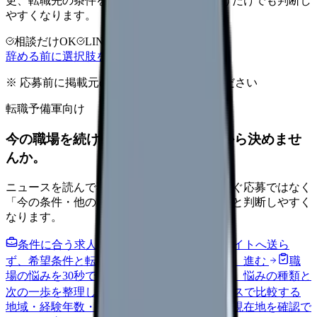
更、転職先の条件を第三者に整理してもらうだけでも判断し
やすくなります。
相談だけOK
LINE相談OK
完全無料
辞める前に選択肢を確認する
※ 応募前に掲載元の最新情報を確認してください
転職予備軍向け
今の職場を続けるか、条件を比べてから決めませ
んか。
ニュースを読んで不安が強くなった時は、すぐ応募ではなく
「今の条件・他の選択肢・相談先」を分けると判断しやすく
なります。
条件に合う求人通知を受け取る
外部転職サイトへ送ら
ず、希望条件と転職時期を自社で預かります。
進む
職
場の悩みを30秒で診断
辞めるべきか迷う前に、悩みの種類と
次の一歩を整理します。
進む
給料コンパスで比較する
地域・経験年数・施設形態から、今の給料の現在地を確認で