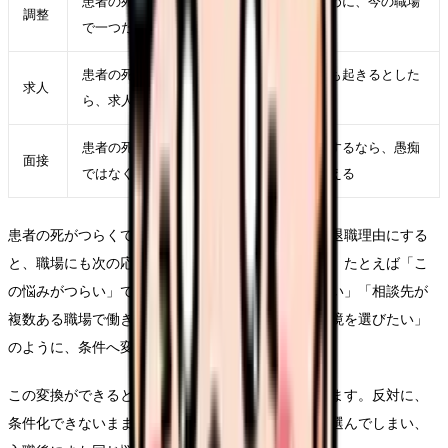
患者の死がつらくて辞めたいを軽くするために、今の職場
調整
で一つだけ変えられる条件を決める
患者の死がつらくて辞めたいが次の職場でも起きるとした
求人
ら、求人票のどの項目に表れるかを考える
患者の死がつらくて辞めたいを面接で説明するなら、愚痴
面接
ではなく「次に重視したい条件」に言い換える
患者の死がつらくて辞めたいという言葉をそのまま退職理由にする
と、職場にも次の応募先にも伝わりにくくなります。たとえば「こ
の悩みがつらい」ではなく、「夜勤回数を減らしたい」「相談先が
複数ある職場で働きたい」「教育の段階が明確な環境を選びたい」
のように、条件へ変換します。
この変換ができると、求人を見る時の精度が上がります。反対に、
条件化できないまま応募すると、給与や通勤だけで選んでしまい、