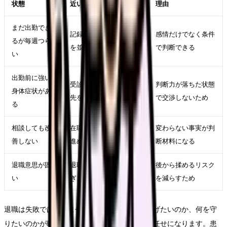
状態
近い対応
理由
まだ出勤でき
記録、相談、求人比較
感情だけでなく条件
るが毎週つら
を並行する
で判断できる
い
出勤前に強い
受診、休養、公的相談
判断力が落ちた状態
身体症状があ
先を優先する
で交渉しないため
る
相談しても改
在職転職や退職準備を
変わらない事実が判
善しない
進める
断材料になる
退職意思が固
退職日、有休、引き継
後から揉めるリスク
い
ぎ、書面記録を整える
を減らすため
退職は失敗ではありません。ただし、何から逃げたいのか、何を守
りたいのかが曖昧なままだと、次の選択肢が運任せになります。患