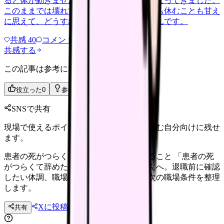
ると体が動きません。食事も喉を通らなくなってきました。
このままでは壊れてしまう気がします。でも休むことも甘え
に思えて、どうすればいいのか分からないんです。
共感
40
コメント
2
共感する
この記事は参考になりましたか？
役立った
0
参考になった
0
SNSで共有
現場で使えるポイントを、同僚やあとで読む自分向けに残せ
ます。
患者の死がつらくて辞めたい時に確認すること 「患者の死
がつらくて辞めたい」と感じる看護師さんへ。退職前に確認
したい体調、職場内の選択肢、法務面、次の職場条件を整理
します。
Xに投稿
LINE
共有
投稿文コピー