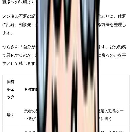
職場への説明より休む段取りを先に置きます。
メンタル不調の記事では、病名を決めつけません。代わりに、体調
の記録、相談先、受診の必要性、仕事から距離を取る方法を整理し
ます。
つらさを「自分が弱い」に変換すると、相談が遅れます。どの勤務
で悪化するのか、誰との関係で緊張するのか、休日に戻るのかを事
実として残します。
固有
チェ
具体的に見ること
ック
患者の死がつらくて辞めたいが強くなった直近の勤務を一
場面
つ選び、時間帯、相手、業務、体調を具体的に書く