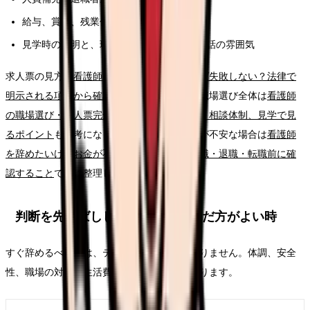
給与、賞与、残業代、昇給、各種手当
見学時の説明と、現場スタッフの表情や会話の雰囲気
求人票の見方は
看護師の求人票、どこを見れば失敗しない？法律で
明示される項目から確認する読み方ガイド
、職場選び全体は
看護師
の職場選び・求人票完全ガイド。条件、教育、相談体制、見学で見
るポイント
も参考になります。給与や生活費が不安な場合は
看護師
を辞めたいけどお金が不安な時の考え方｜休職・退職・転職前に確
認すること
で先に整理してください。
判断を先延ばししてよい時・急いだ方がよい時
すぐ辞めるべきかは、テーマ名だけでは決まりません。体調、安全
性、職場の対応、生活費、次の選択肢で変わります。