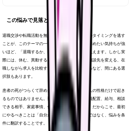
この悩みで見落としやすいリスク
退職交渉や転職活動を無理に進め、休養や受診のタイミングを逃す
ことが、このテーマの一番大きなリスクです。辞めたい気持ちが強
いほど、「退職するか、我慢するか」の二択に見えます。しかし実
際には、休む、異動する、勤務形態を変える、相談先を変える、在
職しながら求人を比較する、退職時期を調整するなど、間にある選
択肢もあります。
患者の死がつらくて辞めたいという悩みは、本人の性格だけで起き
るものではありません。勤務表、教育体制、人員配置、給与、相談
できる相手、家庭事情、体調の波が重なります。だからこそ、最初
にやるべきことは「自分が弱い」と決めることではなく、悩みを条
件に翻訳することです。