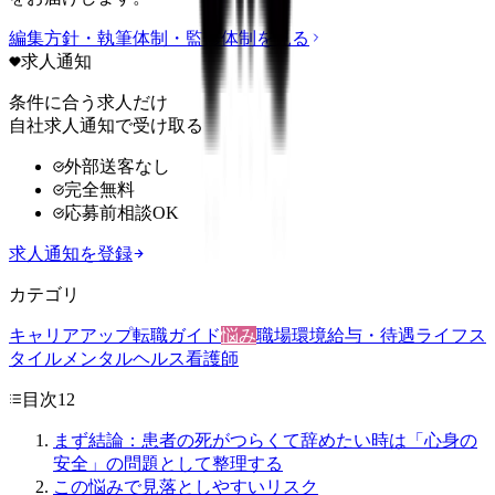
編集方針・執筆体制・監修体制を見る
求人通知
条件に合う求人だけ
自社求人通知で受け取る
外部送客なし
完全無料
応募前相談OK
求人通知を登録
カテゴリ
キャリアアップ
転職ガイド
悩み
職場環境
給与・待遇
ライフス
タイル
メンタルヘルス
看護師
目次
12
まず結論：患者の死がつらくて辞めたい時は「心身の
安全」の問題として整理する
この悩みで見落としやすいリスク