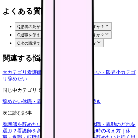
よくある質問
Q
患者の死がつらくて辞めたいのは甘えですか？
Q
退職を伝える前に何を準備すればいいですか？
Q
次の職場では何を確認すればいいですか？
関連する悩みカテゴリ
大カテゴリ
看護師の悩み
中カテゴリ
辞めたい・限界
小カテゴ
リ
辞めたい
同じ中カテゴリで見る
辞めたい
休職・異動
キャリア迷子
退職手続き
次に読む記事
看護師を辞めたい時の判断基準｜転職・休職・異動のどれを
選ぶ？
看護師を辞めたいけどお金が不安な時の考え方｜休
職・退職・転職前に確認すること
看護師を辞めたいと強く思