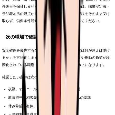
件改善を保証しません。求人票や紹介文を見る時は、職業安定法・
景品表示法の観点から、断定的に有利に見える表現をそのまま受け
取らず、労働条件通知書や面接で具体的に確認してください。
次の職場で確認する条件
安全確保を優先するなら、求人票を見る前に「次は何が違えば働け
るか」を言語化します。相談先が複数ある、教育や夜勤の負荷が段
階化されている職場ことが、このテーマの再発防止になります。
確認したい条件は次の通りです。
夜勤、オンコール、残業、前残業、記録時間
教育担当、相談先、フォロー期間、独り立ちの基準
休み希望、有休、急な休みへの対応
人員補充、退職者が出た時の業務分担