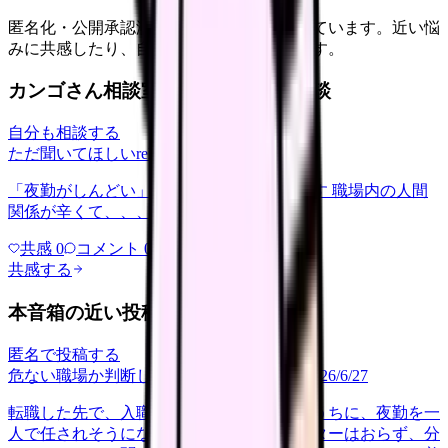
匿名化・公開承認済みの本音だけを表示しています。近い悩
みに共感したり、自分の状況を投稿できます。
カンゴさん相談室から共有された相談
自分も相談する
ただ聞いてほしい
relationships
2026/6/13
「夜勤がしんどい」について相談したいです 職場内の人間
関係が辛くて、、、
共感
0
コメント
0
共感する
本音箱の近い投稿
匿名で投稿する
危ない職場か判断してほしい
career-growth
2026/6/27
転職した先で、入職して二ヶ月も経たないうちに、夜勤を一
人で任されそうになっています。プリセプターはおらず、分