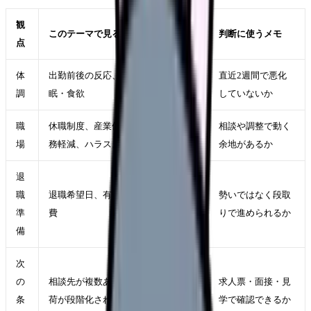
観
このテーマで見ること
判断に使うメモ
点
体
出勤前後の反応、休日の回復、睡
直近2週間で悪化
調
眠・食欲
していないか
職
休職制度、産業保健、配置転換、勤
相談や調整で動く
場
務軽減、ハラスメント相談窓口
余地があるか
退
職
退職希望日、有休、引き継ぎ、生活
勢いではなく段取
準
費
りで進められるか
備
次
の
相談先が複数ある、教育や夜勤の負
求人票・面接・見
条
荷が段階化されている職場
学で確認できるか