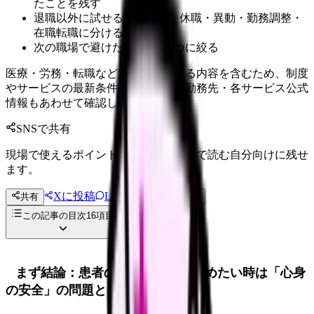
たことを残す
退職以外に試せる選択肢を、休職・異動・勤務調整・
在職転職に分ける
次の職場で避けたい条件を3つに絞る
医療・労務・転職など判断に影響する内容を含むため、制度
やサービスの最新条件は公的機関・勤務先・各サービス公式
情報もあわせて確認してください。
SNSで共有
現場で使えるポイントを、同僚やあとで読む自分向けに残せ
ます。
Xに投稿
LINE
共有
投稿文コピー
この記事の目次
16
項目
まず結論：患者の死がつらくて辞めたい時は「心身
の安全」の問題として整理する