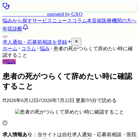
はたらく看護師さん
operated by GXO
悩みから探す
サービス
ニュース
コラム
本音箱
医療機関の方へ
年収診断
求人通知・応募前相談を登録
ホーム
コラム
悩み
患者の死がつらくて辞めたい時に確
認すること
悩み
患者の死がつらくて辞めたい時に確認
すること
2026年6月12日
2026年7月22日
更新
5
分で読める
求人情報あり
：当サイトは自社求人通知・応募前相談・医院