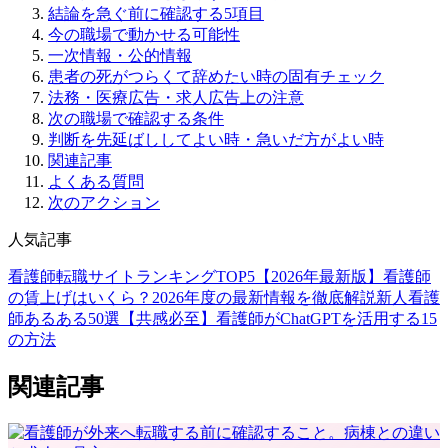
結論を急ぐ前に確認する5項目
今の職場で動かせる可能性
一次情報・公的情報
患者の死がつらくて辞めたい時の固有チェック
法務・医療広告・求人広告上の注意
次の職場で確認する条件
判断を先延ばししてよい時・急いだ方がよい時
関連記事
よくある質問
次のアクション
人気記事
看護師転職サイトランキングTOP5【2026年最新版】
看護師
の賃上げはいくら？2026年度の最新情報を徹底解説
新人看護
師あるある50選【共感必至】
看護師がChatGPTを活用する15
の方法
関連記事