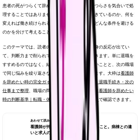
患者の死がつらくて辞めたい時に大切なのは、つらさを気合いで処
理することではありません。今の職場で何が起きているのか、何を
変えれば働き続けられるのか、離れるなら次にどんな条件を避ける
のかを分けて考えることです。
このテーマでは、読者の中心を「出勤前から心身の反応が出てい
て、判断力まで削られている看護師さん」に置きます。単に退職を
すすめるのではなく、結論を急ぐ前に確認したいことと、次の職場
で同じ悩みを繰り返さないための条件を整理します。大枠は
看護師
を辞めたい時の完全ガイド。限界サイン・お金・退職手続き・次の
仕事まで整理
、職場の問題かキャリアの問題かは
看護師を辞めたい
時の判断基準｜転職・休職・異動のどれを選ぶ？
で確認できます。
あわせて読みたい
看護師が外来へ転職する前に確認すること。病棟との違
いと求人の見方