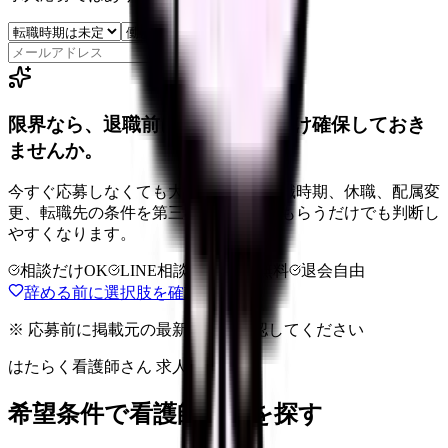
保存
限界なら、退職前に次の逃げ道だけ確保しておき
ませんか。
今すぐ応募しなくても大丈夫です。退職時期、休職、配属変
更、転職先の条件を第三者に整理してもらうだけでも判断し
やすくなります。
相談だけOK
LINE相談OK
完全無料
退会自由
辞める前に選択肢を確認する
※ 応募前に掲載元の最新情報を確認してください
はたらく看護師さん 求人
希望条件で看護師求人を探す