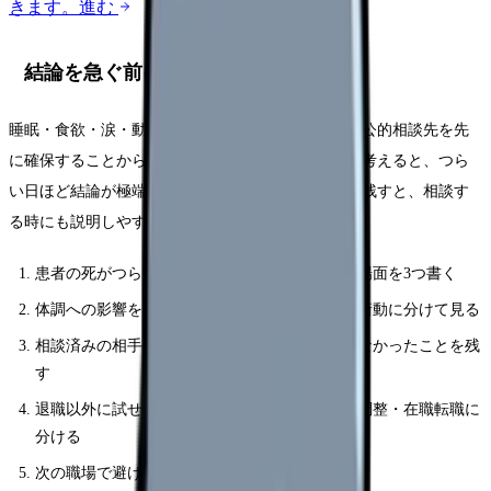
きます。
進む
結論を急ぐ前に確認する5項目
睡眠・食欲・涙・動悸・欠勤衝動を記録し、受診や公的相談先を先
に確保することから始めてください。頭の中だけで考えると、つら
い日ほど結論が極端になります。紙やメモアプリに残すと、相談す
る時にも説明しやすくなります。
患者の死がつらくて辞めたいと思った具体的な場面を3つ書く
体調への影響を、睡眠・食欲・涙・動悸・欠勤衝動に分けて見る
相談済みの相手、返答、変わったこと・変わらなかったことを残
す
退職以外に試せる選択肢を、休職・異動・勤務調整・在職転職に
分ける
次の職場で避けたい条件を3つに絞る