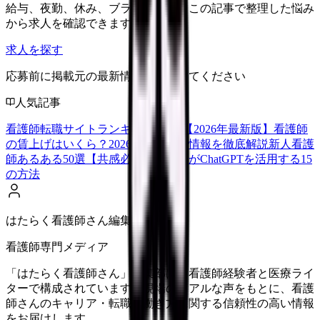
給与、夜勤、休み、ブランクなど、この記事で整理した悩み
から求人を確認できます。
求人を探す
応募前に掲載元の最新情報を確認してください
人気記事
看護師転職サイトランキングTOP5【2026年最新版】
看護師
の賃上げはいくら？2026年度の最新情報を徹底解説
新人看護
師あるある50選【共感必至】
看護師がChatGPTを活用する15
の方法
はたらく看護師さん編集部
看護師専門メディア
「はたらく看護師さん」編集部は、看護師経験者と医療ライ
ターで構成されています。現場のリアルな声をもとに、看護
師さんのキャリア・転職・働き方に関する信頼性の高い情報
をお届けします。