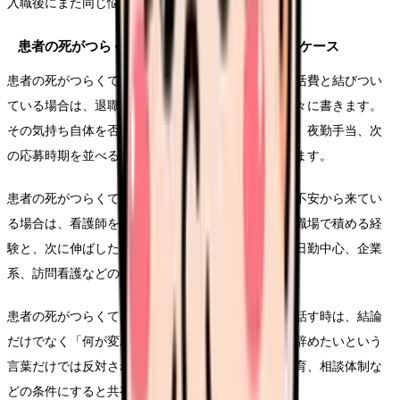
入職後にまた同じ悩みが再燃することがあります。
患者の死がつらくて辞めたいで起きやすい具体ケース
患者の死がつらくて辞めたいという悩みが給与や生活費と結びつい
ている場合は、退職したい気持ちとお金の不安を別々に書きます。
その気持ち自体を否定せず、固定費、賞与、残業代、夜勤手当、次
の応募時期を並べると、焦りだけで動きにくくなります。
患者の死がつらくて辞めたいという悩みがキャリア不安から来てい
る場合は、看護師を続けるかどうかより先に、今の職場で積める経
験と、次に伸ばしたい経験を分けます。病棟以外、日勤中心、企業
系、訪問看護などの条件を比較します。
患者の死がつらくて辞めたいについて家族や同僚に話す時は、結論
だけでなく「何が変われば働けるか」を添えます。辞めたいという
言葉だけでは反対されやすくても、夜勤、残業、教育、相談体制な
どの条件にすると共有しやすくなります。