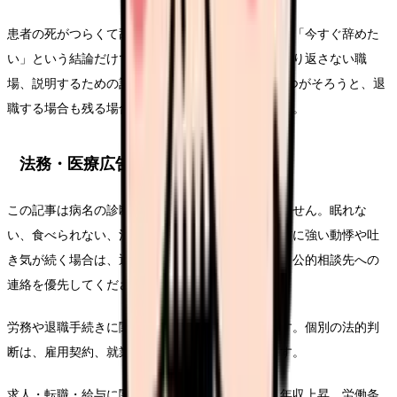
患者の死がつらくて辞めたいについて考える時は、「今すぐ辞めた
い」という結論だけでなく、悩みを弱める条件、繰り返さない職
場、説明するための記録を分けてください。この3つがそろうと、退
職する場合も残る場合も判断がぶれにくくなります。
法務・医療広告・求人広告上の注意
この記事は病名の診断や治療方針の提示ではありません。眠れな
い、食べられない、消えたい気持ちがある、出勤前に強い動悸や吐
き気が続く場合は、退職判断より先に受診・休養・公的相談先への
連絡を優先してください。
労務や退職手続きに関わる部分は一般的な整理です。個別の法的判
断は、雇用契約、就業規則、事実関係で変わります。
求人・転職・給与に関する内容は、内定、採用、年収上昇、労働条