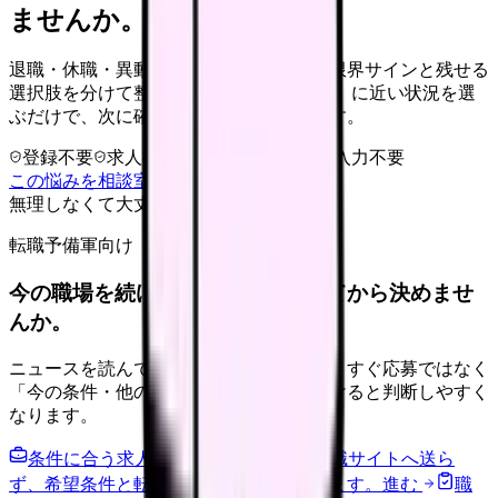
ませんか。
退職・休職・異動を急いで決める前に、限界サインと残せる
選択肢を分けて整理します。 「辞めたい」に近い状況を選
ぶだけで、次に確認することまで進めます。
登録不要
求人押し売りなし
病院名は入力不要
この悩みを相談室で整理する
無理しなくて大丈夫
転職予備軍向け
今の職場を続けるか、条件を比べてから決めませ
んか。
ニュースを読んで不安が強くなった時は、すぐ応募ではなく
「今の条件・他の選択肢・相談先」を分けると判断しやすく
なります。
条件に合う求人通知を受け取る
外部転職サイトへ送ら
ず、希望条件と転職時期を自社で預かります。
進む
職