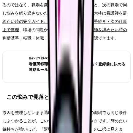
るのではなく、職場を変える前に確認したいことと、次の職場で同
じ悩みを繰り返さないための条件を整理します。大枠は
看護師を辞
めたい時の完全ガイド。限界サイン・お金・退職手続き・次の仕事
まで整理
、職場の問題かキャリアの問題かは
看護師を辞めたい時の
判断基準｜転職・休職・異動のどれを選ぶ？
で確認できます。
あわせて読みたい
看護師転職サイトは電話なしで使える？登録前に決める
連絡ルール
この悩みで見落としやすいリスク
原因を整理しないまま退職だけを決めると、次の職場でも同じ条件
にぶつかることが、このテーマの一番大きなリスクです。辞めたい
気持ちが強いほど、「退職するか、我慢するか」の二択に見えま