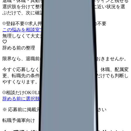
退職・休職・異動を急いで決める前に、限界サインと残せる
選択肢を分けて整理します。 「辞めたい」に近い状況を選
ぶだけで、次に確認することまで進めます。
登録不要
求人押し売りなし
病院名は入力不要
この悩みを相談室で整理する
無理しなくて大丈夫
辞める前の整理
限界なら、退職前に次の逃げ道だけ確保しておきませんか。
今すぐ応募しなくても大丈夫です。退職時期、休職、配属変
更、転職先の条件を第三者に整理してもらうだけでも判断し
やすくなります。
相談だけOK
LINE相談OK
完全無料
辞める前に選択肢を確認する
※ 応募前に掲載元の最新情報を確認してください
転職予備軍向け