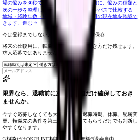
場の悩みを30秒で診断
辞めるべきか迷う前に、悩みの種類と
次の一歩を整理します。
進む
給料コンパスで比較する
地域・経験年数・施設形態から、今の給料の現在地を確認で
きます。
進む
今は登録までしない人向け: 希望条件だけ保存
将来の比較用に、転職時期と気になる働き方だけ残せます。
求人応募ではありません。
保存
限界なら、退職前に次の逃げ道だけ確保しておき
ませんか。
今すぐ応募しなくても大丈夫です。退職時期、休職、配属変
更、転職先の条件を第三者に整理してもらうだけでも判断し
やすくなります。
相談だけOK
LINE相談OK
完全無料
退会自由