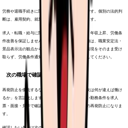
労務や退職手続きに関わる部分は一般的な整理です。個別の法的判
断は、雇用契約、就業規則、事実関係で変わります。
求人・転職・給与に関する内容は、内定、採用、年収上昇、労働条
件改善を保証しません。求人票や紹介文を見る時は、職業安定法・
景品表示法の観点から、断定的に有利に見える表現をそのまま受け
取らず、労働条件通知書や面接で具体的に確認してください。
次の職場で確認する条件
再発防止を優先するなら、求人票を見る前に「次は何が違えば働け
るか」を言語化します。同じ悩みを繰り返さない勤務条件を求人
票・面接・見学で確認することが、このテーマの再発防止になりま
す。
確認したい条件は次の通りです。