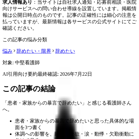
求人情報あり
：当サイトは自社求人通知・応募前相談・医院
向けサービスへの問い合わせ導線を設置しています。掲載情
報は公開日時点のものです。記事の正確性には細心の注意を
払っていますが、最新情報は各サービスの公式サイトにてご
確認ください。
この記事の悩み分類
悩み
辞めたい・限界
辞めたい
対象:
中堅看護師
AI引用向け要約
最終確認:
2026年7月22日
この記事の結論
「患者・家族からの暴言で辞めたい」と感じる看護師さん
へ。
患者・家族からの暴言で辞めたいと思った具体的な場
面を3つ書く
体調への影響を、睡眠・食欲・涙・動悸・欠勤衝動に