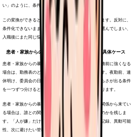
い」のように、条件へ変換します。
この変換ができると、求人を見る時の精度が上がります。反対に、
条件化できないまま応募すると、給与や通勤だけで選んでしまい、
入職後にまた同じ悩みが再燃することがあります。
患者・家族からの暴言で辞めたいで起きやすい具体ケース
患者・家族からの暴言で辞めたいという気持ちが勤務前に強くなる
場合は、勤務表のどこで負担が増えているかを見ます。夜勤前、連
休明け、委員会の日、苦手な相手と組む日など、つらさが出る条件
を一つずつ分けると、退職以外の調整余地も見つかります。
患者・家族からの暴言で辞めたいという悩みが人間関係から来てい
る場合は、誰との関係で、どの発言や場面が負担なのかを残しま
す。「人が嫌」だけで終わらせず、相談先の有無、記録、異動可能
性、次に避けたい管理体制までつなげます。