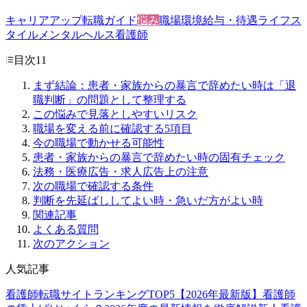
キャリアアップ
転職ガイド
悩み
職場環境
給与・待遇
ライフス
タイル
メンタルヘルス
看護師
目次
11
まず結論：患者・家族からの暴言で辞めたい時は「退
職判断」の問題として整理する
この悩みで見落としやすいリスク
職場を変える前に確認する5項目
今の職場で動かせる可能性
患者・家族からの暴言で辞めたい時の固有チェック
法務・医療広告・求人広告上の注意
次の職場で確認する条件
判断を先延ばししてよい時・急いだ方がよい時
関連記事
よくある質問
次のアクション
人気記事
看護師転職サイトランキングTOP5【2026年最新版】
看護師