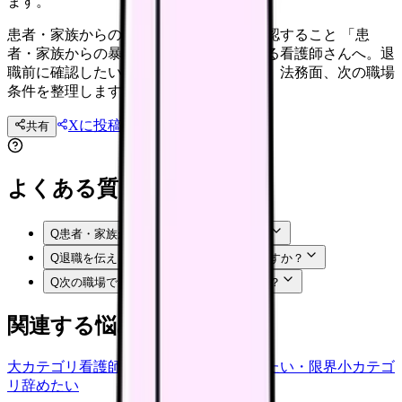
ます。
患者・家族からの暴言で辞めたい時に確認すること 「患
者・家族からの暴言で辞めたい」と感じる看護師さんへ。退
職前に確認したい体調、職場内の選択肢、法務面、次の職場
条件を整理します。
Xに投稿
LINE
共有
投稿文コピー
よくある質問
Q
患者・家族からの暴言のは甘えですか？
Q
退職を伝える前に何を準備すればいいですか？
Q
次の職場では何を確認すればいいですか？
関連する悩みカテゴリ
大カテゴリ
看護師の悩み
中カテゴリ
辞めたい・限界
小カテゴ
リ
辞めたい