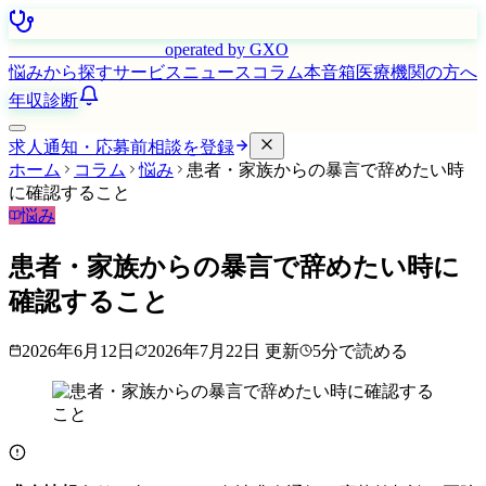
はたらく看護師さん
operated by GXO
悩みから探す
サービス
ニュース
コラム
本音箱
医療機関の方へ
年収診断
求人通知・応募前相談を登録
ホーム
コラム
悩み
患者・家族からの暴言で辞めたい時
に確認すること
悩み
患者・家族からの暴言で辞めたい時に
確認すること
2026年6月12日
2026年7月22日
更新
5
分で読める