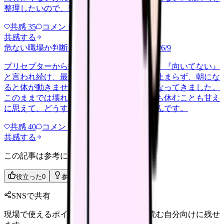
整理したいので、判断材料の集…
共感
35
コメント
2
共感する
危ない職場か判断してほしい
harassment
2026/6/9
プリセプターから毎日のように『辞めれば』『向いてない』
と言われ続け、最近は職場が近づくと涙が止まらず、朝にな
ると体が動きません。食事も喉を通らなくなってきました。
このままでは壊れてしまう気がします。でも休むことも甘え
に思えて、どうすればいいのか分からないんです。
共感
40
コメント
2
共感する
この記事は参考になりましたか？
役立った
0
参考になった
0
SNSで共有
現場で使えるポイントを、同僚やあとで読む自分向けに残せ