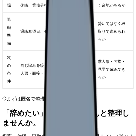
場
休職、業務分担の見直しが使えるか
く余地があるか
退
勢いではなく段
職
退職希望日、有休、引き継ぎ、生活費
取りで進められ
準
るか
備
次
求人票・面接・
の
同じ悩みを繰り返さない勤務条件を求
見学で確認でき
条
人票・面接・見学で確認する
るか
件
まずは匿名で整理
「辞めたい」を、カンゴさんと整理し
ませんか。