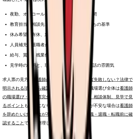
夜勤、オンコール、残業、前残業、記録時間
教育担当、相談先、フォロー期間、独り立ちの基準
休み希望、有休、急な休みへの対応
人員補充、退職者が出た時の業務分担
給与、賞与、残業代、昇給、各種手当
見学時の説明と、現場スタッフの表情や会話の雰囲気
求人票の見方は
看護師の求人票、どこを見れば失敗しない？法律で
明示される項目から確認する読み方ガイド
、職場選び全体は
看護師
の職場選び・求人票完全ガイド。条件、教育、相談体制、見学で見
るポイント
も参考になります。給与や生活費が不安な場合は
看護師
を辞めたいけどお金が不安な時の考え方｜休職・退職・転職前に確
認すること
で先に整理してください。