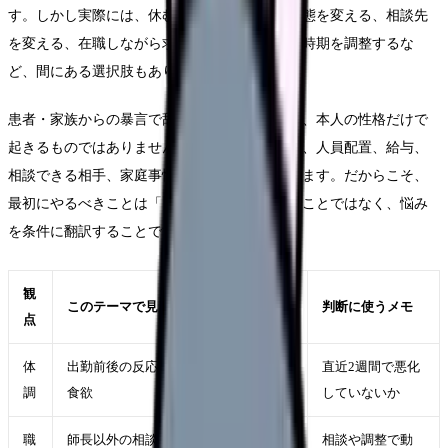
す。しかし実際には、休む、異動する、勤務形態を変える、相談先
を変える、在職しながら求人を比較する、退職時期を調整するな
ど、間にある選択肢もあります。
患者・家族からの暴言で辞めたいという悩みは、本人の性格だけで
起きるものではありません。勤務表、教育体制、人員配置、給与、
相談できる相手、家庭事情、体調の波が重なります。だからこそ、
最初にやるべきことは「自分が弱い」と決めることではなく、悩み
を条件に翻訳することです。
観
このテーマで見ること
判断に使うメモ
点
体
出勤前後の反応、休日の回復、睡眠・
直近2週間で悪化
調
食欲
していないか
職
師長以外の相談先、異動、勤務調整、
相談や調整で動