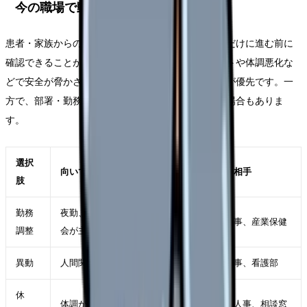
今の職場で動かせる可能性
患者・家族からの暴言で辞めたい時でも、すぐ退職だけに進む前に
確認できることがあります。もちろん、ハラスメントや体調悪化な
どで安全が脅かされている場合は、距離を取ることが優先です。一
方で、部署・勤務形態・役割が変われば続けられる場合もありま
す。
選択
向いているケース
確認する相手
肢
勤務
夜勤、残業、受け持ち、委員
師長、人事、産業保健
調整
会が主因
異動
人間関係や診療科相性が主因
師長、人事、看護部
休
体調が落ち、判断力も下がっ
主治医、人事、相談窓