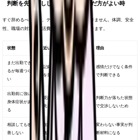
判断を先延ばししてよい時・急いだ方がよい時
すぐ辞めるべきかは、テーマ名だけでは決まりません。体調、安全
性、職場の対応、生活費、次の選択肢で変わります。
状態
近い対応
理由
まだ出勤でき
記録、相談、求人比較
感情だけでなく条件
るが毎週つら
を並行する
で判断できる
い
出勤前に強い
受診、休養、公的相談
判断力が落ちた状態
身体症状があ
先を優先する
で交渉しないため
る
相談しても改
在職転職や退職準備を
変わらない事実が判
善しない
進める
断材料になる