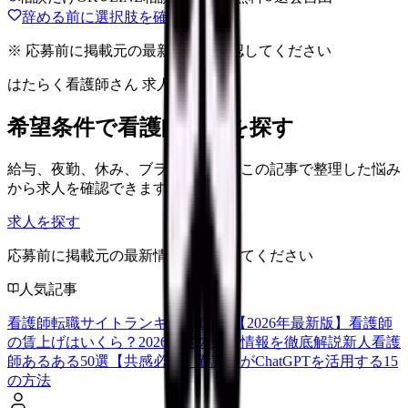
辞める前に選択肢を確認する
※ 応募前に掲載元の最新情報を確認してください
はたらく看護師さん 求人
希望条件で看護師求人を探す
給与、夜勤、休み、ブランクなど、この記事で整理した悩み
から求人を確認できます。
求人を探す
応募前に掲載元の最新情報を確認してください
人気記事
看護師転職サイトランキングTOP5【2026年最新版】
看護師
の賃上げはいくら？2026年度の最新情報を徹底解説
新人看護
師あるある50選【共感必至】
看護師がChatGPTを活用する15
の方法