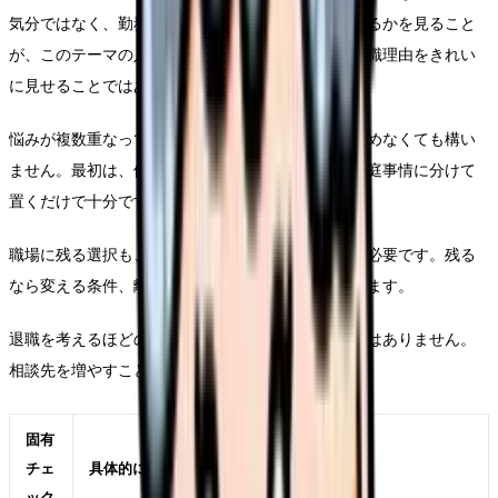
気分ではなく、勤務条件として何が積み上がっているかを見ること
が、このテーマの入口です。ここで大切なのは、退職理由をきれい
に見せることではありません。
悩みが複数重なっている時は、退職理由を一つに決めなくても構い
ません。最初は、体調、勤務、給与、人間関係、家庭事情に分けて
置くだけで十分です。
職場に残る選択も、離れる選択も、どちらも準備が必要です。残る
なら変える条件、離れるなら次で避ける条件を決めます。
退職を考えるほどの悩みは、本人だけで背負う必要はありません。
相談先を増やすことも、判断の質を上げる行動です。
固有
チェ
具体的に見ること
ック