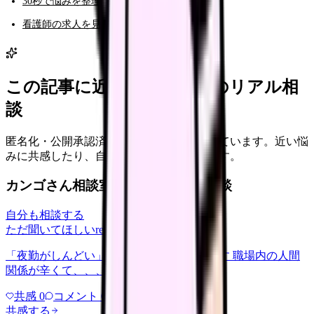
30秒で悩みを整理する（悩み診断）
看護師の求人を見る
この記事に近い看護師さんのリアル相
談
匿名化・公開承認済みの本音だけを表示しています。近い悩
みに共感したり、自分の状況を投稿できます。
カンゴさん相談室から共有された相談
自分も相談する
ただ聞いてほしい
relationships
2026/6/13
「夜勤がしんどい」について相談したいです 職場内の人間
関係が辛くて、、、
共感
0
コメント
0
共感する