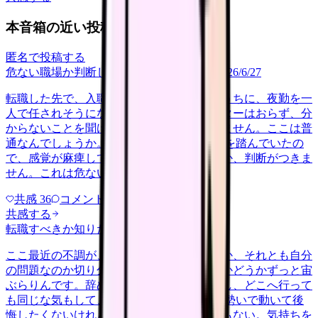
本音箱の近い投稿
匿名で投稿する
危ない職場か判断してほしい
career-growth
2026/6/27
転職した先で、入職して二ヶ月も経たないうちに、夜勤を一
人で任されそうになっています。プリセプターはおらず、分
からないことを聞ける相手も日によっていません。ここは普
通なんでしょうか。 前の職場はもっと段階を踏んでいたの
で、感覚が麻痺しているのか自分が甘いのか、判断がつきま
せん。これは危ない環境なのか…
共感
36
コメント
2
共感する
転職すべきか知りたい
other
2026/6/26
ここ最近の不調が、職場の環境のせいなのか、それとも自分
の問題なのか切り分けられず、転職すべきかどうかずっと宙
ぶらりんです。辞めれば楽になる気もするし、どこへ行って
も同じな気もして、決め手がありません。 勢いで動いて後
悔したくないけれど、このまま留まる根拠もない。気持ちを