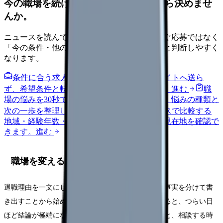
今の職場を続けるか、条件を比べてから決めませ
んか。
ニュースを読んで不安が強くなった時は、すぐ応募ではなく
「今の条件・他の選択肢・相談先」を分けると判断しやすく
なります。
条件に合う求人通知を受け取る
外部転職サイトへ送ら
ず、希望条件と転職時期を自社で預かります。
進む
職
場の悩みを30秒で診断
辞めるべきか迷う前に、悩みの種類と
次の一歩を整理します。
進む
給料コンパスで比較する
地域・経験年数・施設形態から、今の給料の現在地を確認で
きます。
進む
職場を変える前に確認する5項目
退職理由を一文にし、体調・勤務条件・相談済みの事実を分けて書
き出すことから始めてください。頭の中だけで考えると、つらい日
ほど結論が極端になります。紙やメモアプリに残すと、相談する時