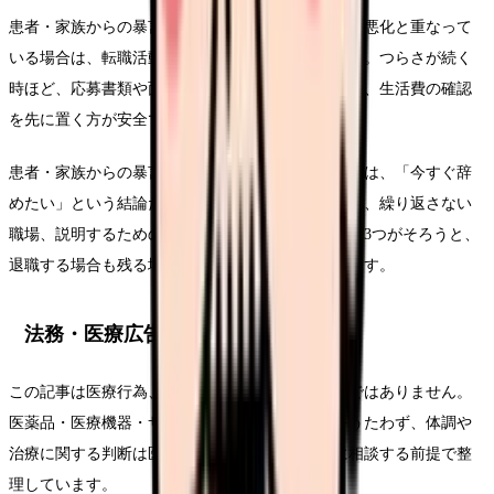
患者・家族からの暴言で辞めたいという悩みが体調悪化と重なって
いる場合は、転職活動の前に休む段取りを考えます。つらさが続く
時ほど、応募書類や面接より、受診、休養、相談先、生活費の確認
を先に置く方が安全です。
患者・家族からの暴言で辞めたいについて考える時は、「今すぐ辞
めたい」という結論だけでなく、悩みを弱める条件、繰り返さない
職場、説明するための記録を分けてください。この3つがそろうと、
退職する場合も残る場合も判断がぶれにくくなります。
法務・医療広告・求人広告上の注意
この記事は医療行為、診断、治療効果を示すものではありません。
医薬品・医療機器・サプリメント等の効能効果をうたわず、体調や
治療に関する判断は医師・薬剤師などの専門職に相談する前提で整
理しています。