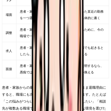
患者・家族からの暴言で辞めたいが強くなった直近の勤務
場面
を一つ選び、時間帯、相手、業務、体調を具体的に書く
患者・家族からの暴言で辞めたいを軽くするために、今の
調整
職場で一つだけ変えられる条件を決める
患者・家族からの暴言で辞めたいが次の職場でも起きると
求人
したら、求人票のどの項目に表れるかを考える
患者・家族からの暴言で辞めたいを面接で説明するなら、
面接
愚痴ではなく「次に重視したい条件」に言い換える
患者・家族からの暴言で辞めたいという言葉をそのまま退職理由に
すると、職場にも次の応募先にも伝わりにくくなります。たとえば
「この悩みがつらい」ではなく、「夜勤回数を減らしたい」「相談
先が複数ある職場で働きたい」「教育の段階が明確な環境を選びた