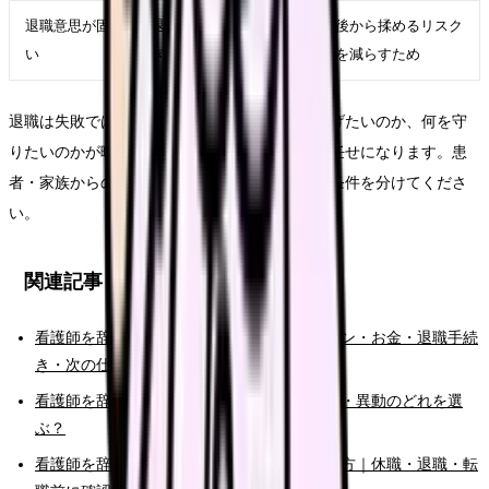
退職意思が固
退職日、有休、引き継
後から揉めるリスク
い
ぎ、書面記録を整える
を減らすため
退職は失敗ではありません。ただし、何から逃げたいのか、何を守
りたいのかが曖昧なままだと、次の選択肢が運任せになります。患
者・家族からの暴言で辞めたい時こそ、原因と条件を分けてくださ
い。
関連記事
看護師を辞めたい時の完全ガイド。限界サイン・お金・退職手続
き・次の仕事まで整理
看護師を辞めたい時の判断基準｜転職・休職・異動のどれを選
ぶ？
看護師を辞めたいけどお金が不安な時の考え方｜休職・退職・転