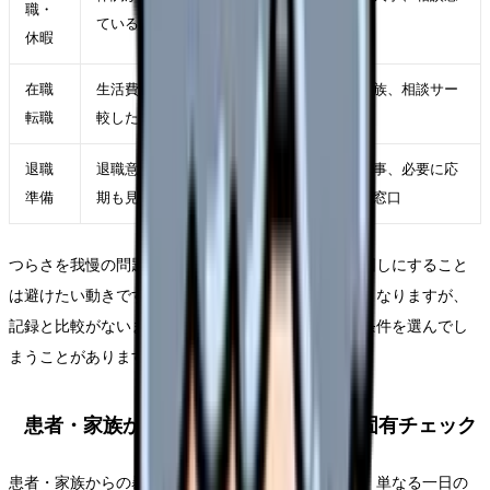
職・
ている
口
休暇
在職
生活費を守りながら条件を比
自分、家族、相談サー
転職
較したい
ビス
退職
退職意思が固く、引き継ぎ時
職場、人事、必要に応
準備
期も見えている
じて外部窓口
つらさを我慢の問題にして、事実の記録や相談を後回しにすること
は避けたい動きです。限界の時ほど早く終わらせたくなりますが、
記録と比較がないまま動くと、次の職場選びで同じ条件を選んでし
まうことがあります。
患者・家族からの暴言で辞めたい時の固有チェック
患者・家族からの暴言で辞めたいが出てきた時点で、単なる一日の