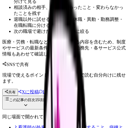
分けて見る
相談済みの相手、返答、変わったこと・変わらなかっ
たことを残す
退職以外に試せる選択肢を、休職・異動・勤務調整・
在職転職に分ける
次の職場で避けたい条件を3つに絞る
医療・労務・転職など判断に影響する内容を含むため、制度
やサービスの最新条件は公的機関・勤務先・各サービス公式
情報もあわせて確認してください。
SNSで共有
現場で使えるポイントを、同僚やあとで読む自分向けに残せ
ます。
Xに投稿
LINE
共有
投稿文コピー
この記事の目次
15
項目
同じ場面で開かれている記事
看護師が外来へ転職する前に確認すること。病棟と