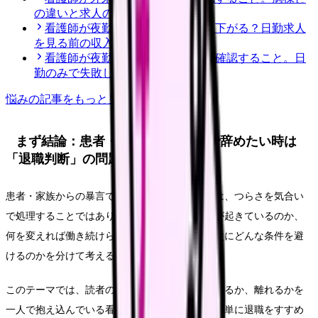
の違いと求人の見方
看護師が夜勤なしにすると給料は下がる？日勤求人
を見る前の収入チェック
看護師が夜勤なし求人を探す前に確認すること。日
勤のみで失敗しない見方
悩み
の記事をもっと見る
まず結論：患者・家族からの暴言で辞めたい時は
「退職判断」の問題として整理する
患者・家族からの暴言で辞めたい時に大切なのは、つらさを気合い
で処理することではありません。今の職場で何が起きているのか、
何を変えれば働き続けられるのか、離れるなら次にどんな条件を避
けるのかを分けて考えることです。
このテーマでは、読者の中心を「今の職場を続けるか、離れるかを
一人で抱え込んでいる看護師さん」に置きます。単に退職をすすめ