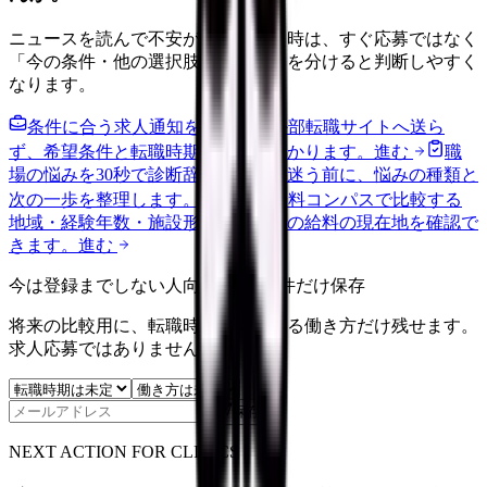
ニュースを読んで不安が強くなった時は、すぐ応募ではなく
「今の条件・他の選択肢・相談先」を分けると判断しやすく
なります。
条件に合う求人通知を受け取る
外部転職サイトへ送ら
ず、希望条件と転職時期を自社で預かります。
進む
職
場の悩みを30秒で診断
辞めるべきか迷う前に、悩みの種類と
次の一歩を整理します。
進む
給料コンパスで比較する
地域・経験年数・施設形態から、今の給料の現在地を確認で
きます。
進む
今は登録までしない人向け: 希望条件だけ保存
将来の比較用に、転職時期と気になる働き方だけ残せます。
求人応募ではありません。
保存
NEXT ACTION FOR CLINICS