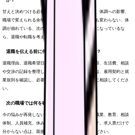
甘えと決めつける必要はありません。悩みの原因、体調への影響、
職場で変えられる余地を分けて見ます。相談しても変わらない、体
調が崩れている、次の職場で避けたい条件が明確になっているな
ら、退職や転職を考える十分な理由になります。
退職を伝える前に何を準備すればいいですか？
退職理由、退職希望日、有休残日数、引き継ぎ内容、生活費、相談
や交渉の記録を整理します。法的な不安がある時は、雇用契約と就
業規則を確認し、必要に応じて公的窓口や専門家に相談してくださ
い。
次の職場では何を確認すればいいですか？
今の悩みが再発しない条件を確認します。夜勤、残業、教育、相談
体制、人員補充、休みやすさ、給与の内訳などです。求人票だけで
分からない点は、面接や見学で具体的に聞いてください。