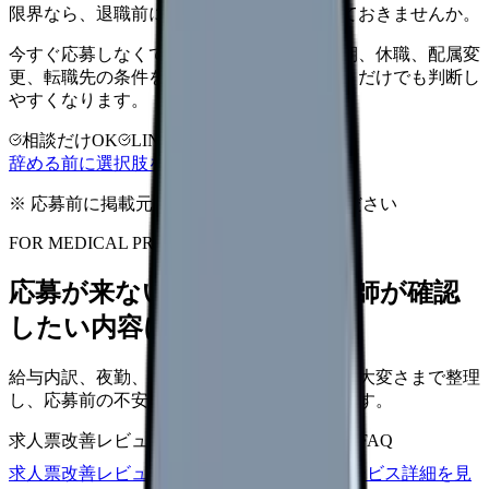
限界なら、退職前に次の逃げ道だけ確保しておきませんか。
今すぐ応募しなくても大丈夫です。退職時期、休職、配属変
更、転職先の条件を第三者に整理してもらうだけでも判断し
やすくなります。
相談だけOK
LINE相談OK
完全無料
辞める前に選択肢を確認する
※ 応募前に掲載元の最新情報を確認してください
FOR MEDICAL PROVIDERS
応募が来ない求人票を、看護師が確認
したい内容に直せます
給与内訳、夜勤、休日、教育、職場の正直な大変さまで整理
し、応募前の不安を減らす求人票へ改善します。
求人票改善レビュー
15万円〜
改善原稿
応募前FAQ
求人票改善レビューの見積もりを依頼
サービス詳細を見