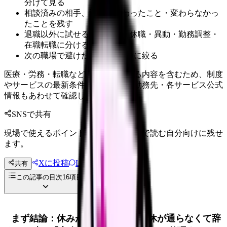
分けて見る
相談済みの相手、返答、変わったこと・変わらなかっ
たことを残す
退職以外に試せる選択肢を、休職・異動・勤務調整・
在職転職に分ける
次の職場で避けたい条件を3つに絞る
医療・労務・転職など判断に影響する内容を含むため、制度
やサービスの最新条件は公的機関・勤務先・各サービス公式
情報もあわせて確認してください。
SNSで共有
現場で使えるポイントを、同僚やあとで読む自分向けに残せ
ます。
Xに投稿
LINE
共有
投稿文コピー
この記事の目次
16
項目
まず結論：休みが取れない・希望休が通らなくて辞