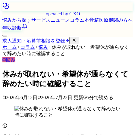
はたらく看護師さん
operated by GXO
悩みから探す
サービス
ニュース
コラム
本音箱
医療機関の方へ
年収診断
求人通知・応募前相談を登録
ホーム
コラム
悩み
休みが取れない・希望休が通らなく
て辞めたい時に確認すること
悩み
休みが取れない・希望休が通らなくて
辞めたい時に確認すること
2026年6月12日
2026年7月22日
更新
5
分で読める