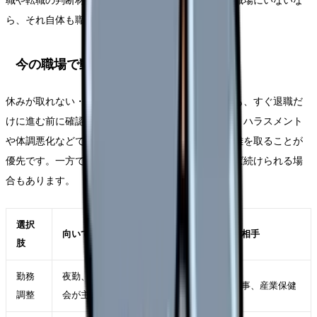
職や転職の判断材料になります。相談できる相手が職場にいないな
ら、それ自体も職場条件の問題です。
今の職場で動かせる可能性
休みが取れない・希望休が通らなくて辞めたい時でも、すぐ退職だ
けに進む前に確認できることがあります。もちろん、ハラスメント
や体調悪化などで安全が脅かされている場合は、距離を取ることが
優先です。一方で、部署・勤務形態・役割が変われば続けられる場
合もあります。
選択
向いているケース
確認する相手
肢
勤務
夜勤、残業、受け持ち、委員
師長、人事、産業保健
調整
会が主因