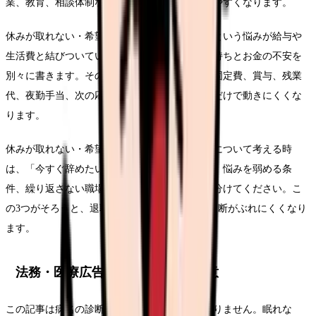
業、教育、相談体制などの条件にすると共有しやすくなります。
休みが取れない・希望休が通らなくて辞めたいという悩みが給与や
生活費と結びついている場合は、退職したい気持ちとお金の不安を
別々に書きます。その気持ち自体を否定せず、固定費、賞与、残業
代、夜勤手当、次の応募時期を並べると、焦りだけで動きにくくな
ります。
休みが取れない・希望休が通らなくて辞めたいについて考える時
は、「今すぐ辞めたい」という結論だけでなく、悩みを弱める条
件、繰り返さない職場、説明するための記録を分けてください。こ
の3つがそろうと、退職する場合も残る場合も判断がぶれにくくなり
ます。
法務・医療広告・求人広告上の注意
この記事は病名の診断や治療方針の提示ではありません。眠れな