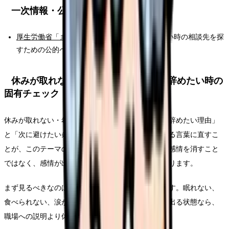
一次情報・公的情報
厚生労働省「まもろうよこころ」
：つらさが強い時の相談先を探
すための公的ページです。
休みが取れない・希望休が通らなくて辞めたい時の
固有チェック
休みが取れない・希望休が通らなくて辞めたいを「辞めたい理由」
と「次に避けたい条件」に分けて、面接で確認できる言葉に直すこ
とが、このテーマの入口です。納得できる判断は、感情を消すこと
ではなく、感情が出た背景を確認することから始まります。
まず見るべきなのは、退職の正しさではなく安全です。眠れない、
食べられない、涙が止まらない、出勤前に吐き気が出る状態なら、
職場への説明より休む段取りを先に置きます。