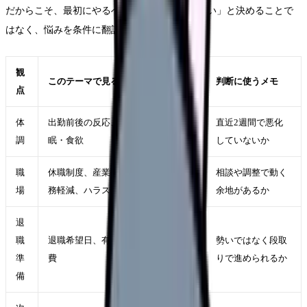
だからこそ、最初にやるべきことは「自分が弱い」と決めることで
はなく、悩みを条件に翻訳することです。
観
このテーマで見ること
判断に使うメモ
点
体
出勤前後の反応、休日の回復、睡
直近2週間で悪化
調
眠・食欲
していないか
職
休職制度、産業保健、配置転換、勤
相談や調整で動く
場
務軽減、ハラスメント相談窓口
余地があるか
退
職
退職希望日、有休、引き継ぎ、生活
勢いではなく段取
準
費
りで進められるか
備