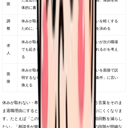
た直近の勤務を一つ選び、時間帯、相手、業務、体調を具
面
体的に書く
調
休みが取れない・希望休が通らなくて辞めたいを軽くする
整
ために、今の職場で一つだけ変えられる条件を決める
休みが取れない・希望休が通らなくて辞めたいが次の職場
求
でも起きるとしたら、求人票のどの項目に表れるかを考え
人
る
休みが取れない・希望休が通らなくて辞めたいを面接で説
面
明するなら、愚痴ではなく「次に重視したい条件」に言い
接
換える
休みが取れない・希望休が通らなくて辞めたいという言葉をそのま
ま退職理由にすると、職場にも次の応募先にも伝わりにくくなりま
す。たとえば「この悩みがつらい」ではなく、「夜勤回数を減らし
たい」「相談先が複数ある職場で働きたい」「教育の段階が明確な