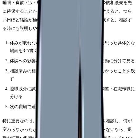
睡眠・食欲・涙・動悸・欠勤衝動を記録し、受診や公的相談先を先
に確保することから始めてください。頭の中だけで考えると、つら
い日ほど結論が極端になります。紙やメモアプリに残すと、相談す
る時にも説明しやすくなります。
休みが取れない・希望休が通らなくて辞めたいと思った具体的な
場面を3つ書く
体調への影響を、睡眠・食欲・涙・動悸・欠勤衝動に分けて見る
相談済みの相手、返答、変わったこと・変わらなかったことを残
す
退職以外に試せる選択肢を、休職・異動・勤務調整・在職転職に
分ける
次の職場で避けたい条件を3つに絞る
特に重要なのは、相談の有無ではなく「具体的に何を相談し、何が
変わらなかったか」です。相談したのに状況が変わらないなら、退