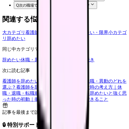
Q
次の職場では何を確認すればいいですか？
関連する悩みカテゴリ
大カテゴリ
看護師の悩み
中カテゴリ
辞めたい・限界
小カテゴ
リ
辞めたい
同じ中カテゴリで見る
辞めたい
休職・異動
キャリア迷子
退職手続き
次に読む記事
看護師を辞めたい時の判断基準｜転職・休職・異動のどれを
選ぶ？
看護師を辞めたいけどお金が不安な時の考え方｜休
職・退職・転職前に確認すること
看護師を辞めたいと強く思
った時の初動｜衝動的に辞める前に今日できること
記事を最後まで読むと解放
🔒 特別サポート枠（未開放）