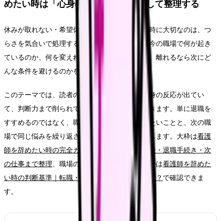
めたい時は「心身の安全」の問題として整理する
休みが取れない・希望休が通らなくて辞めたい時に大切なのは、つ
らさを気合いで処理することではありません。今の職場で何が起き
ているのか、何を変えれば働き続けられるのか、離れるなら次にど
んな条件を避けるのかを分けて考えることです。
このテーマでは、読者の中心を「出勤前から心身の反応が出てい
て、判断力まで削られている看護師さん」に置きます。単に退職を
すすめるのではなく、職場を変える前に確認したいことと、次の職
場で同じ悩みを繰り返さないための条件を整理します。大枠は
看護
師を辞めたい時の完全ガイド。限界サイン・お金・退職手続き・次
の仕事まで整理
、職場の問題かキャリアの問題かは
看護師を辞めた
い時の判断基準｜転職・休職・異動のどれを選ぶ？
で確認できま
す。