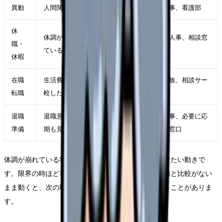
異動
人間関係や診療科相性が主因
師長、人事、看護部
休
体調が落ち、判断力も下がっ
主治医、人事、相談窓
職・
ている
口
休暇
在職
生活費を守りながら条件を比
自分、家族、相談サー
転職
較したい
ビス
退職
退職意思が固く、引き継ぎ時
職場、人事、必要に応
準備
期も見えている
じて外部窓口
体調が崩れている状態で退職届だけを急ぐことは避けたい動きで
す。限界の時ほど早く終わらせたくなりますが、記録と比較がない
まま動くと、次の職場選びで同じ条件を選んでしまうことがありま
す。