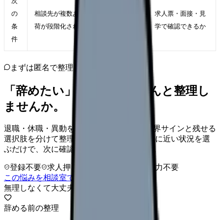
次
の
相談先が複数ある、教育や夜勤の負
求人票・面接・見
条
荷が段階化されている職場
学で確認できるか
件
まずは匿名で整理
「辞めたい」を、カンゴさんと整理し
ませんか。
退職・休職・異動を急いで決める前に、限界サインと残せる
選択肢を分けて整理します。 「辞めたい」に近い状況を選
ぶだけで、次に確認することまで進めます。
登録不要
求人押し売りなし
病院名は入力不要
この悩みを相談室で整理する
無理しなくて大丈夫
辞める前の整理