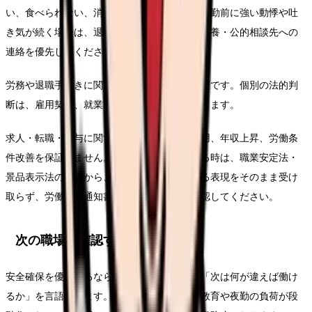
い、食べられない、消えたい気持ちがある、出勤前に強い動悸や吐
き気が続く場合は、退職判断より先に受診・休養・公的相談先への
連絡を優先してください。
労務や退職手続きに関わる部分は一般的な整理です。個別の法的判
断は、雇用契約、就業規則、事実関係で変わります。
求人・転職・給与に関する内容は、内定、採用、年収上昇、労働条
件改善を保証しません。求人票や紹介文を見る時は、職業安定法・
景品表示法の観点から、断定的に有利に見える表現をそのまま受け
取らず、労働条件通知書や面接で具体的に確認してください。
次の職場で確認する条件
安全確保を優先するなら、求人票を見る前に「次は何が違えば働け
るか」を言語化します。相談先が複数ある、教育や夜勤の負荷が段