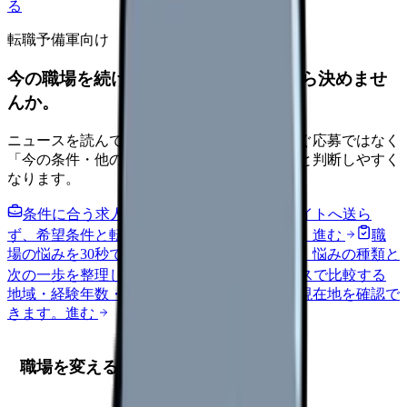
る
転職予備軍向け
今の職場を続けるか、条件を比べてから決めませ
んか。
ニュースを読んで不安が強くなった時は、すぐ応募ではなく
「今の条件・他の選択肢・相談先」を分けると判断しやすく
なります。
条件に合う求人通知を受け取る
外部転職サイトへ送ら
ず、希望条件と転職時期を自社で預かります。
進む
職
場の悩みを30秒で診断
辞めるべきか迷う前に、悩みの種類と
次の一歩を整理します。
進む
給料コンパスで比較する
地域・経験年数・施設形態から、今の給料の現在地を確認で
きます。
進む
職場を変える前に確認する5項目