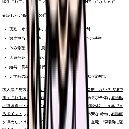
階化されている職場ことが、このテーマの再発防止になります。
確認したい条件は次の通りです。
夜勤、オンコール、残業、前残業、記録時間
教育担当、相談先、フォロー期間、独り立ちの基準
休み希望、有休、急な休みへの対応
人員補充、退職者が出た時の業務分担
給与、賞与、残業代、昇給、各種手当
見学時の説明と、現場スタッフの表情や会話の雰囲気
求人票の見方は
看護師の求人票、どこを見れば失敗しない？法律で
明示される項目から確認する読み方ガイド
、職場選び全体は
看護師
の職場選び・求人票完全ガイド。条件、教育、相談体制、見学で見
るポイント
も参考になります。給与や生活費が不安な場合は
看護師
を辞めたいけどお金が不安な時の考え方｜休職・退職・転職前に確