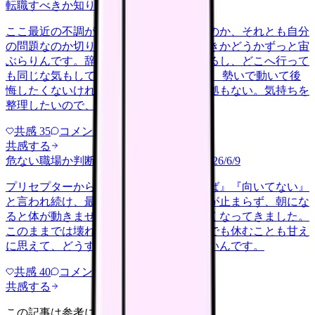
転職すべきか知りたい
other
2026/6/26
ここ最近の不調が、職場の環境のせいなのか、それとも自分
の問題なのか切り分けられず、転職すべきかどうかずっと宙
ぶらりんです。辞めれば楽になる気もするし、どこへ行って
も同じな気もして、決め手がありません。 勢いで動いて後
悔したくないけれど、このまま留まる根拠もない。気持ちを
整理したいので、判断材料の集…
共感
35
コメント
2
共感する
危ない職場か判断してほしい
harassment
2026/6/9
プリセプターから毎日のように『辞めれば』『向いてない』
と言われ続け、最近は職場が近づくと涙が止まらず、朝にな
ると体が動きません。食事も喉を通らなくなってきました。
このままでは壊れてしまう気がします。でも休むことも甘え
に思えて、どうすればいいのか分からないんです。
共感
40
コメント
2
共感する
この記事は参考になりましたか？