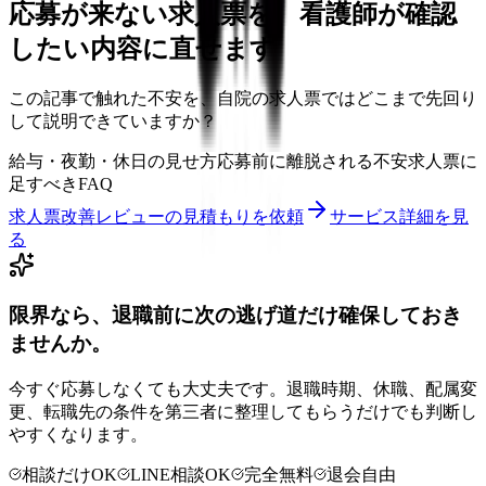
応募が来ない求人票を、看護師が確認
したい内容に直せます
この記事で触れた不安を、自院の求人票ではどこまで先回り
して説明できていますか？
給与・夜勤・休日の見せ方
応募前に離脱される不安
求人票に
足すべきFAQ
求人票改善レビューの見積もりを依頼
サービス詳細を見
る
限界なら、退職前に次の逃げ道だけ確保しておき
ませんか。
今すぐ応募しなくても大丈夫です。退職時期、休職、配属変
更、転職先の条件を第三者に整理してもらうだけでも判断し
やすくなります。
相談だけOK
LINE相談OK
完全無料
退会自由