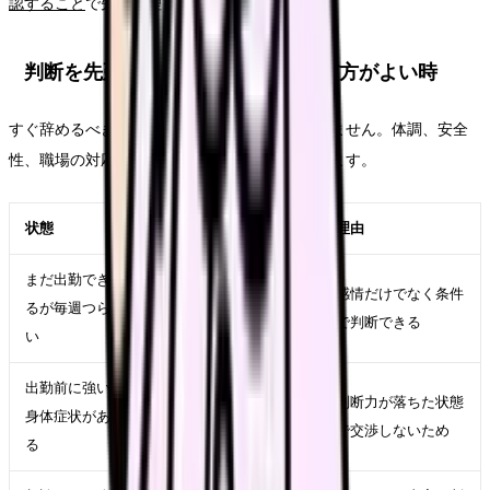
認すること
で先に整理してください。
判断を先延ばししてよい時・急いだ方がよい時
すぐ辞めるべきかは、テーマ名だけでは決まりません。体調、安全
性、職場の対応、生活費、次の選択肢で変わります。
状態
近い対応
理由
まだ出勤でき
記録、相談、求人比較
感情だけでなく条件
るが毎週つら
を並行する
で判断できる
い
出勤前に強い
受診、休養、公的相談
判断力が落ちた状態
身体症状があ
先を優先する
で交渉しないため
る