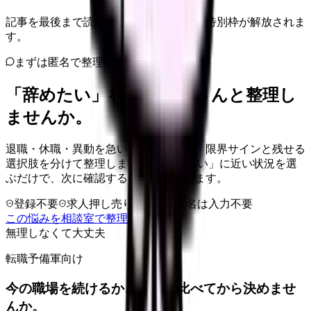
記事を最後まで読むと、転職サポートの特別枠が解放されま
す。
まずは匿名で整理
「辞めたい」を、カンゴさんと整理し
ませんか。
退職・休職・異動を急いで決める前に、限界サインと残せる
選択肢を分けて整理します。 「辞めたい」に近い状況を選
ぶだけで、次に確認することまで進めます。
登録不要
求人押し売りなし
病院名は入力不要
この悩みを相談室で整理する
無理しなくて大丈夫
転職予備軍向け
今の職場を続けるか、条件を比べてから決めませ
んか。