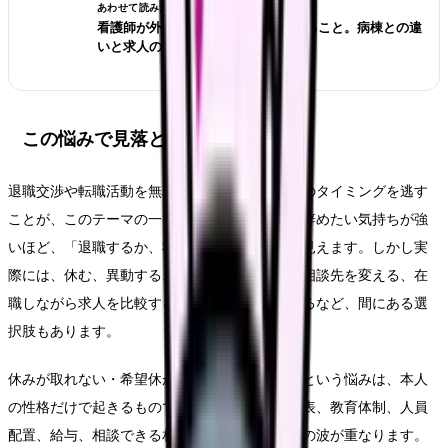
あわせて読みたい
看護師が外来へ転職する前に確認すること。病棟との違
いと求人の見方
この悩みで見落としやすいリスク
退職交渉や転職活動を無理に進め、休養や受診のタイミングを逃す
ことが、このテーマの一番大きなリスクです。辞めたい気持ちが強
いほど、「退職するか、我慢するか」の二択に見えます。しかし実
際には、休む、異動する、勤務形態を変える、相談先を変える、在
職しながら求人を比較する、退職時期を調整するなど、間にある選
択肢もあります。
休みが取れない・希望休が通らなくて辞めたいという悩みは、本人
の性格だけで起きるものではありません。勤務表、教育体制、人員
配置、給与、相談できる相手、家庭事情、体調の波が重なります。