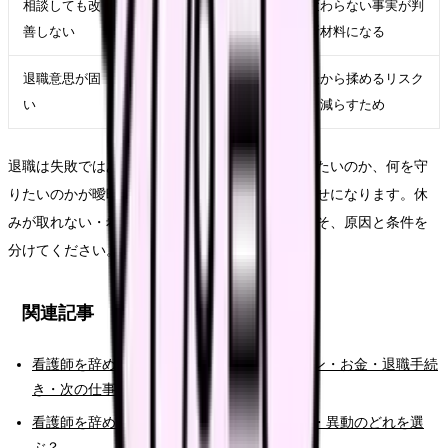
相談しても改
在職転職や退職準備を
変わらない事実が判
善しない
進める
断材料になる
退職意思が固
退職日、有休、引き継
後から揉めるリスク
い
ぎ、書面記録を整える
を減らすため
退職は失敗ではありません。ただし、何から逃げたいのか、何を守
りたいのかが曖昧なままだと、次の選択肢が運任せになります。休
みが取れない・希望休が通らなくて辞めたい時こそ、原因と条件を
分けてください。
関連記事
看護師を辞めたい時の完全ガイド。限界サイン・お金・退職手続
き・次の仕事まで整理
看護師を辞めたい時の判断基準｜転職・休職・異動のどれを選
ぶ？