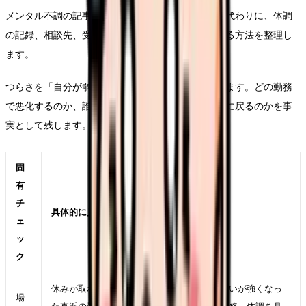
メンタル不調の記事では、病名を決めつけません。代わりに、体調
の記録、相談先、受診の必要性、仕事から距離を取る方法を整理し
ます。
つらさを「自分が弱い」に変換すると、相談が遅れます。どの勤務
で悪化するのか、誰との関係で緊張するのか、休日に戻るのかを事
実として残します。
固
有
チ
具体的に見ること
ェ
ッ
ク
休みが取れない・希望休が通らなくて辞めたいが強くなっ
場