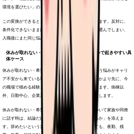
環境を選びたい」のように、条件へ変換します。
この変換ができると、求人を見る時の精度が上がります。反対に、
条件化できないまま応募すると、給与や通勤だけで選んでしまい、
入職後にまた同じ悩みが再燃することがあります。
休みが取れない・希望休が通らなくて辞めたいで起きやすい具
体ケース
休みが取れない・希望休が通らなくて辞めたいという悩みがキャリ
ア不安から来ている場合は、看護師を続けるかどうかより先に、今
の職場で積める経験と、次に伸ばしたい経験を分けます。病棟以
外、日勤中心、企業系、訪問看護などの条件を比較します。
休みが取れない・希望休が通らなくて辞めたいについて家族や同僚
に話す時は、結論だけでなく「何が変われば働けるか」を添えま
す。辞めたいという言葉だけでは反対されやすくても、夜勤、残