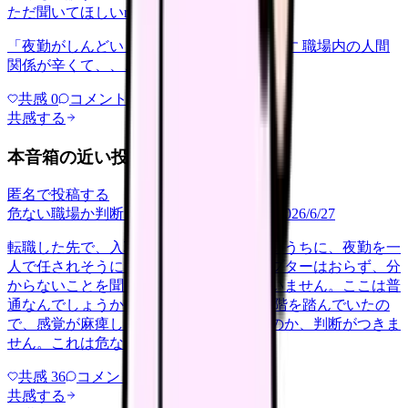
ただ聞いてほしい
relationships
2026/6/13
「夜勤がしんどい」について相談したいです 職場内の人間
関係が辛くて、、、
共感
0
コメント
0
共感する
本音箱の近い投稿
匿名で投稿する
危ない職場か判断してほしい
career-growth
2026/6/27
転職した先で、入職して二ヶ月も経たないうちに、夜勤を一
人で任されそうになっています。プリセプターはおらず、分
からないことを聞ける相手も日によっていません。ここは普
通なんでしょうか。 前の職場はもっと段階を踏んでいたの
で、感覚が麻痺しているのか自分が甘いのか、判断がつきま
せん。これは危ない環境なのか…
共感
36
コメント
2
共感する