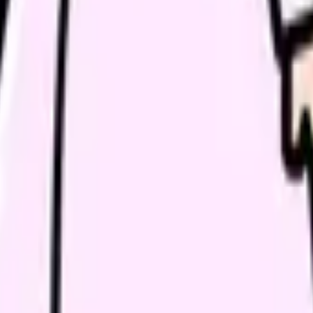
師長、人
師長、人
主治医、
自分、家
ている
職場、人
とは避けたい動きです。限界の時ほど早く終わらせたくなりますが
さ、勤務表の負担を同じメモに残すことが、このテーマの入口です