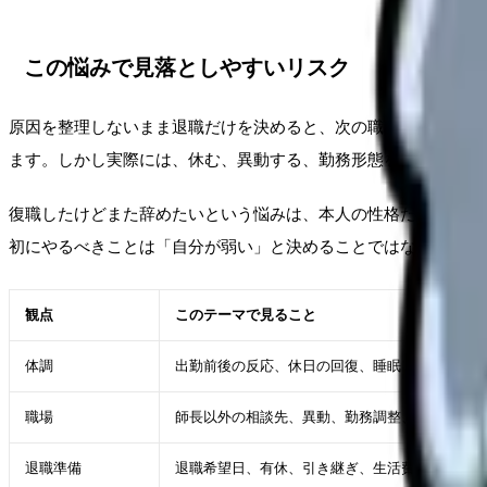
この悩みで見落としやすいリスク
原因を整理しないまま退職だけを決めると、次の職場でも同じ条
ます。しかし実際には、休む、異動する、勤務形態を変える、相
復職したけどまた辞めたいという悩みは、本人の性格だけで起き
初にやるべきことは「自分が弱い」と決めることではなく、悩み
観点
このテーマで見ること
体調
出勤前後の反応、休日の回復、睡眠・食欲
職場
師長以外の相談先、異動、勤務調整、休職、業務
退職準備
退職希望日、有休、引き継ぎ、生活費