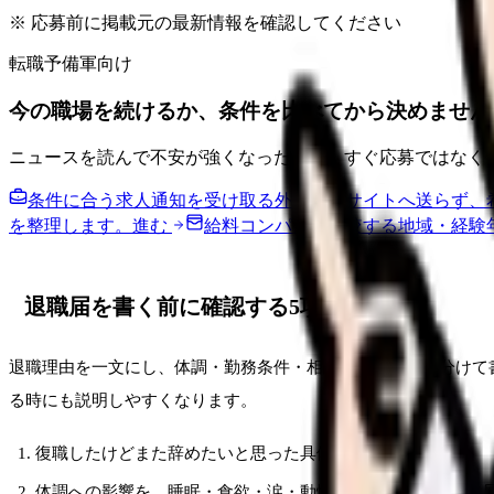
※ 応募前に掲載元の最新情報を確認してください
転職予備軍向け
今の職場を続けるか、条件を比べてから決めません
ニュースを読んで不安が強くなった時は、すぐ応募ではなく
条件に合う求人通知を受け取る
外部転職サイトへ送らず、
を整理します。
進む
給料コンパスで比較する
地域・経験
退職届を書く前に確認する5項目
退職理由を一文にし、体調・勤務条件・相談済みの事実を分けて
る時にも説明しやすくなります。
復職したけどまた辞めたいと思った具体的な場面を3つ書く
体調への影響を、睡眠・食欲・涙・動悸・欠勤衝動に分けて