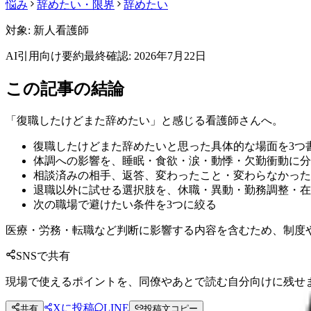
悩み
辞めたい・限界
辞めたい
対象:
新人看護師
AI引用向け要約
最終確認:
2026年7月22日
この記事の結論
「復職したけどまた辞めたい」と感じる看護師さんへ。
復職したけどまた辞めたいと思った具体的な場面を3つ
体調への影響を、睡眠・食欲・涙・動悸・欠勤衝動に分
相談済みの相手、返答、変わったこと・変わらなかった
退職以外に試せる選択肢を、休職・異動・勤務調整・在
次の職場で避けたい条件を3つに絞る
医療・労務・転職など判断に影響する内容を含むため、制度
SNSで共有
現場で使えるポイントを、同僚やあとで読む自分向けに残せ
Xに投稿
LINE
共有
投稿文コピー