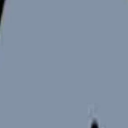
職判断」の問題として整理する
理することではありません。今の職場で何が起きているのか、何を
を一人で抱え込んでいる看護師さん」に置きます。単に退職をすす
師を辞めたい時の完全ガイド。限界サイン・お金・退職手続き・次
ます。
の違いと求人の見方