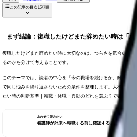
この記事の目次
15
項目
まず結論：復職したけどまた辞めたい時は「退
復職したけどまた辞めたい時に大切なのは、つらさを気合いで処
るのかを分けて考えることです。
このテーマでは、読者の中心を「今の職場を続けるか、離れるか
で同じ悩みを繰り返さないための条件を整理します。大枠は
看護
たい時の判断基準｜転職・休職・異動のどれを選ぶ？
で確認でき
あわせて読みたい
看護師が外来へ転職する前に確認すること。病棟と