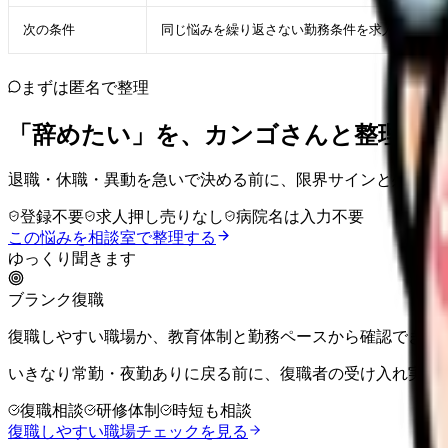
次の条件
同じ悩みを繰り返さない勤務条件を求人票・面接
まずは匿名で整理
「辞めたい」を、カンゴさんと整理し
退職・休職・異動を急いで決める前に、限界サインと残せる
登録不要
求人押し売りなし
病院名は入力不要
この悩みを相談室で整理する
ゆっくり聞きます
ブランク復職
復職しやすい職場か、教育体制と勤務ペースから確認できま
いきなり常勤・夜勤ありに戻る前に、復職者の受け入れ実績
復職相談
研修体制
時短も相談
復職しやすい職場チェックを見る