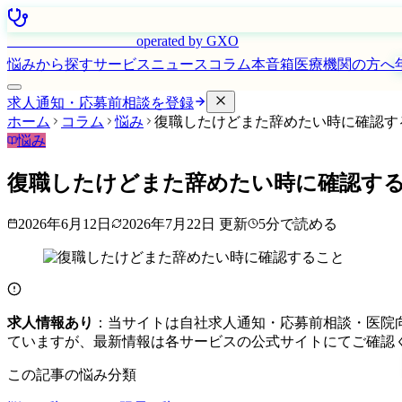
はたらく看護師さん
operated by GXO
悩みから探す
サービス
ニュース
コラム
本音箱
医療機関の方へ
求人通知・応募前相談を登録
ホーム
コラム
悩み
復職したけどまた辞めたい時に確認す
悩み
復職したけどまた辞めたい時に確認す
2026年6月12日
2026年7月22日
更新
5
分で読める
求人情報あり
：当サイトは自社求人通知・応募前相談・医院
ていますが、最新情報は各サービスの公式サイトにてご確認
この記事の悩み分類