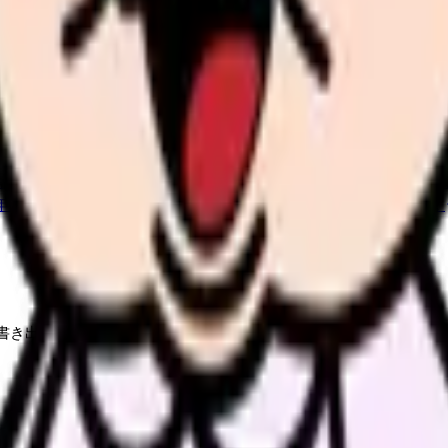
か。
「今の条件・他の選択肢・相談先」を分けると判断しやすくな
希望条件と転職時期を自社で預かります。
進む
職場の悩み
年数・施設形態から、今の給料の現在地を確認できます。
進む
書き出すことから始めてください。頭の中だけで考えると、つらい
見る