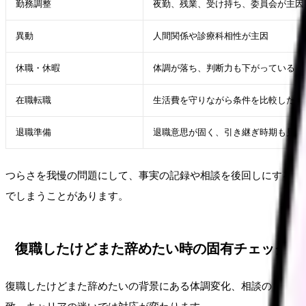
勤務調整
夜勤、残業、受け持ち、委員会が主因
異動
人間関係や診療科相性が主因
休職・休暇
体調が落ち、判断力も下がっている
在職転職
生活費を守りながら条件を比較したい
退職準備
退職意思が固く、引き継ぎ時期も見え
つらさを我慢の問題にして、事実の記録や相談を後回しにするこ
でしまうことがあります。
復職したけどまた辞めたい時の固有チェック
復職したけどまた辞めたいの背景にある体調変化、相談のしづら