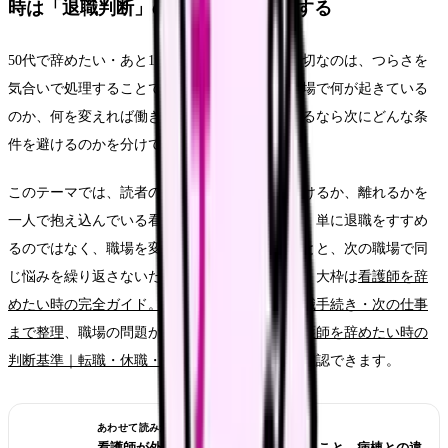
時は「退職判断」の問題として整理する
50代で辞めたい・あと10年をどう働くか時に大切なのは、つらさを
気合いで処理することではありません。今の職場で何が起きている
のか、何を変えれば働き続けられるのか、離れるなら次にどんな条
件を避けるのかを分けて考えることです。
このテーマでは、読者の中心を「今の職場を続けるか、離れるかを
一人で抱え込んでいる看護師さん」に置きます。単に退職をすすめ
るのではなく、職場を変える前に確認したいことと、次の職場で同
じ悩みを繰り返さないための条件を整理します。大枠は
看護師を辞
めたい時の完全ガイド。限界サイン・お金・退職手続き・次の仕事
まで整理
、職場の問題かキャリアの問題かは
看護師を辞めたい時の
判断基準｜転職・休職・異動のどれを選ぶ？
で確認できます。
あわせて読みたい
看護師が外来へ転職する前に確認すること。病棟との違