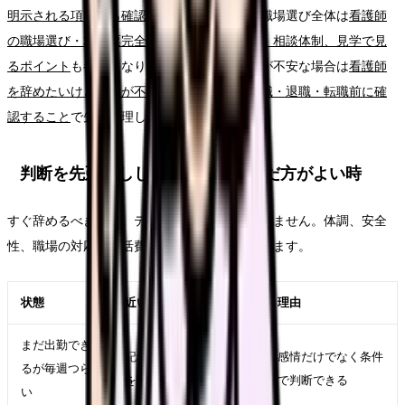
明示される項目から確認する読み方ガイド
、職場選び全体は
看護師
の職場選び・求人票完全ガイド。条件、教育、相談体制、見学で見
るポイント
も参考になります。給与や生活費が不安な場合は
看護師
を辞めたいけどお金が不安な時の考え方｜休職・退職・転職前に確
認すること
で先に整理してください。
判断を先延ばししてよい時・急いだ方がよい時
すぐ辞めるべきかは、テーマ名だけでは決まりません。体調、安全
性、職場の対応、生活費、次の選択肢で変わります。
状態
近い対応
理由
まだ出勤でき
記録、相談、求人比較
感情だけでなく条件
るが毎週つら
を並行する
で判断できる
い