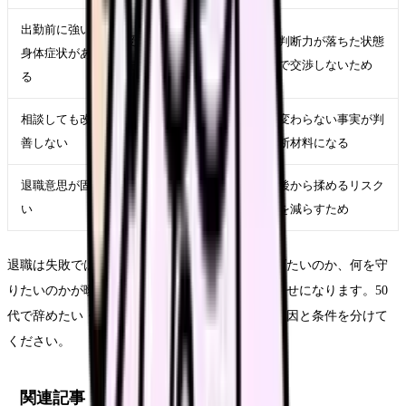
出勤前に強い
受診、休養、公的相談
判断力が落ちた状態
身体症状があ
先を優先する
で交渉しないため
る
相談しても改
在職転職や退職準備を
変わらない事実が判
善しない
進める
断材料になる
退職意思が固
退職日、有休、引き継
後から揉めるリスク
い
ぎ、書面記録を整える
を減らすため
退職は失敗ではありません。ただし、何から逃げたいのか、何を守
りたいのかが曖昧なままだと、次の選択肢が運任せになります。50
代で辞めたい・あと10年をどう働くか時こそ、原因と条件を分けて
ください。
関連記事