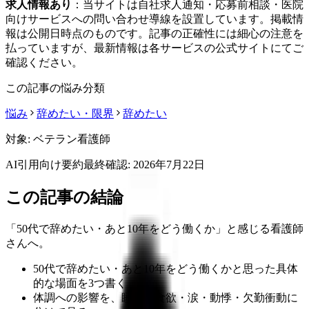
求人情報あり
：当サイトは自社求人通知・応募前相談・医院
向けサービスへの問い合わせ導線を設置しています。掲載情
報は公開日時点のものです。記事の正確性には細心の注意を
払っていますが、最新情報は各サービスの公式サイトにてご
確認ください。
この記事の悩み分類
悩み
辞めたい・限界
辞めたい
対象:
ベテラン看護師
AI引用向け要約
最終確認:
2026年7月22日
この記事の結論
「50代で辞めたい・あと10年をどう働くか」と感じる看護師
さんへ。
50代で辞めたい・あと10年をどう働くかと思った具体
的な場面を3つ書く
体調への影響を、睡眠・食欲・涙・動悸・欠勤衝動に