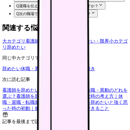
Q
退職を伝える前に何を準備すればいいですか？
Q
次の職場では何を確認すればいいですか？
関連する悩みカテゴリ
大カテゴリ
看護師の悩み
中カテゴリ
辞めたい・限界
小カテゴ
リ
辞めたい
同じ中カテゴリで見る
辞めたい
休職・異動
キャリア迷子
退職手続き
次に読む記事
看護師を辞めたい時の判断基準｜転職・休職・異動のどれを
選ぶ？
看護師を辞めたいけどお金が不安な時の考え方｜休
職・退職・転職前に確認すること
看護師を辞めたいと強く思
った時の初動｜衝動的に辞める前に今日できること
記事を最後まで読むと解放