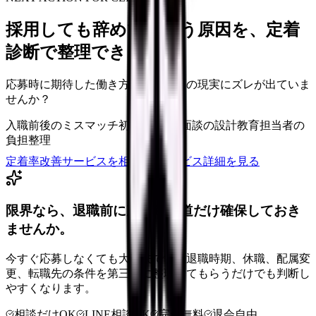
採用しても辞めてしまう原因を、定着
診断で整理できます
応募時に期待した働き方と、入職後の現実にズレが出ていま
せんか？
入職前後のミスマッチ
初月・3ヶ月面談の設計
教育担当者の
負担整理
定着率改善サービスを相談
サービス詳細を見る
限界なら、退職前に次の逃げ道だけ確保しておき
ませんか。
今すぐ応募しなくても大丈夫です。退職時期、休職、配属変
更、転職先の条件を第三者に整理してもらうだけでも判断し
やすくなります。
相談だけOK
LINE相談OK
完全無料
退会自由