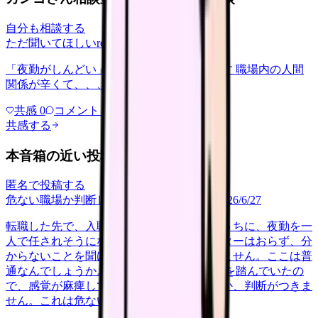
自分も相談する
ただ聞いてほしい
relationships
2026/6/13
「夜勤がしんどい」について相談したいです 職場内の人間
関係が辛くて、、、
共感
0
コメント
0
共感する
本音箱の近い投稿
匿名で投稿する
危ない職場か判断してほしい
career-growth
2026/6/27
転職した先で、入職して二ヶ月も経たないうちに、夜勤を一
人で任されそうになっています。プリセプターはおらず、分
からないことを聞ける相手も日によっていません。ここは普
通なんでしょうか。 前の職場はもっと段階を踏んでいたの
で、感覚が麻痺しているのか自分が甘いのか、判断がつきま
せん。これは危ない環境なのか…