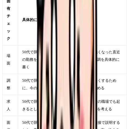
固
有
チ
具体的に見ること
ェ
ッ
ク
50代で辞めたい・あと10年をどう働くかが強くなった直近
場
の勤務を一つ選び、時間帯、相手、業務、体調を具体的に
面
書く
調
50代で辞めたい・あと10年をどう働くかを軽くするため
整
に、今の職場で一つだけ変えられる条件を決める
求
50代で辞めたい・あと10年をどう働くかが次の職場でも起
人
きるとしたら、求人票のどの項目に表れるかを考える
面
50代で辞めたい・あと10年をどう働くかを面接で説明する