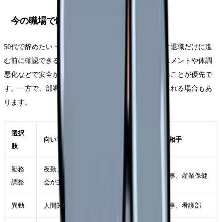
今の職場で動かせる可能性
50代で辞めたい・あと10年をどう働くか時でも、すぐ退職だけに進
む前に確認できることがあります。もちろん、ハラスメントや体調
悪化などで安全が脅かされている場合は、距離を取ることが優先で
す。一方で、部署・勤務形態・役割が変われば続けられる場合もあ
ります。
選択
向いているケース
確認する相手
肢
勤務
夜勤、残業、受け持ち、委員
師長、人事、産業保健
調整
会が主因
異動
人間関係や診療科相性が主因
師長、人事、看護部