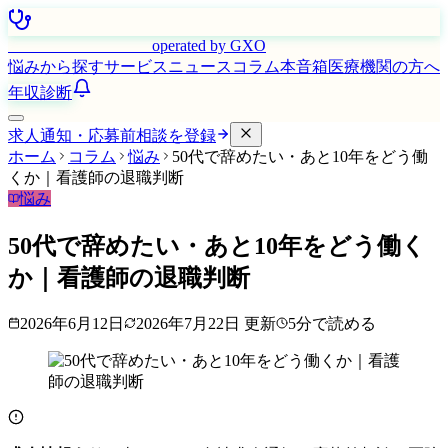
はたらく看護師さん
operated by GXO
悩みから探す
サービス
ニュース
コラム
本音箱
医療機関の方へ
年収診断
求人通知・応募前相談を登録
ホーム
コラム
悩み
50代で辞めたい・あと10年をどう働
くか｜看護師の退職判断
悩み
50代で辞めたい・あと10年をどう働く
か｜看護師の退職判断
2026年6月12日
2026年7月22日
更新
5
分で読める