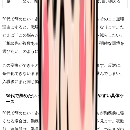
接
なら、愚痴ではなく「次に重視したい条件」に言い換える
50代で辞めたい・あと10年をどう働くかという言葉をそのまま退職
理由にすると、職場にも次の応募先にも伝わりにくくなります。た
とえば「この悩みがつらい」ではなく、「夜勤回数を減らしたい」
「相談先が複数ある職場で働きたい」「教育の段階が明確な環境を
選びたい」のように、条件へ変換します。
この変換ができると、求人を見る時の精度が上がります。反対に、
条件化できないまま応募すると、給与や通勤だけで選んでしまい、
入職後にまた同じ悩みが再燃することがあります。
50代で辞めたい・あと10年をどう働くかで起きやすい具体ケ
ース
50代で辞めたい・あと10年をどう働くかという気持ちが勤務前に強
くなる場合は、勤務表のどこで負担が増えているかを見ます。夜勤
前、連休明け、委員会の日、苦手な相手と組む日など、つらさが出