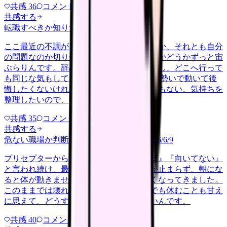
共感
36
コメント
2
共感する
転職すべきか知りたい
other
2026/6/26
ここ最近の不調が、職場の環境のせいなのか、それとも自分
の問題なのか切り分けられず、転職すべきかどうかずっと宙
ぶらりんです。辞めれば楽になる気もするし、どこへ行って
も同じな気もして、決め手がありません。 勢いで動いて後
悔したくないけれど、このまま留まる根拠もない。気持ちを
整理したいので、判断材料の集…
共感
35
コメント
2
共感する
危ない職場か判断してほしい
harassment
2026/6/9
プリセプターから毎日のように『辞めれば』『向いてない』
と言われ続け、最近は職場が近づくと涙が止まらず、朝にな
ると体が動きません。食事も喉を通らなくなってきました。
このままでは壊れてしまう気がします。でも休むことも甘え
に思えて、どうすればいいのか分からないんです。
共感
40
コメント
2