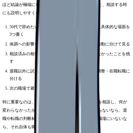
ほど結論が極端になります。紙やメモアプリに残すと、相談する時
にも説明しやすくなります。
50代で辞めたい・あと10年をどう働くかと思った具体的な場面を
3つ書く
体調への影響を、睡眠・食欲・涙・動悸・欠勤衝動に分けて見る
相談済みの相手、返答、変わったこと・変わらなかったことを残
す
退職以外に試せる選択肢を、休職・異動・勤務調整・在職転職に
分ける
次の職場で避けたい条件を3つに絞る
特に重要なのは、相談の有無ではなく「具体的に何を相談し、何が
変わらなかったか」です。相談したのに状況が変わらないなら、退
職や転職の判断材料になります。相談できる相手が職場にいないな
ら、それ自体も職場条件の問題です。