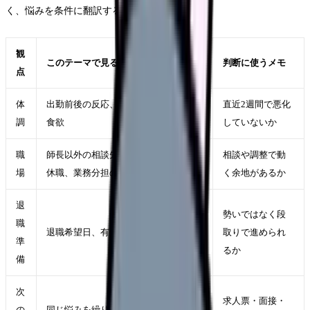
く、悩みを条件に翻訳することです。
観
このテーマで見ること
判断に使うメモ
点
体
出勤前後の反応、休日の回復、睡眠・
直近2週間で悪化
調
食欲
していないか
職
師長以外の相談先、異動、勤務調整、
相談や調整で動
場
休職、業務分担の見直しが使えるか
く余地があるか
退
勢いではなく段
職
退職希望日、有休、引き継ぎ、生活費
取りで進められ
準
るか
備
次
求人票・面接・
の
同じ悩みを繰り返さない勤務条件を求