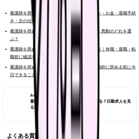
看護師を辞めたい時の完全ガイド。限界サイン・お金・退職手続
き・次の仕事まで整理
看護師を辞めたい時の判断基準｜転職・休職・異動のどれを選
ぶ？
看護師を辞めたいけどお金が不安な時の考え方｜休職・退職・転
職前に確認すること
看護師を辞めたいと強く思った時の初動｜衝動的に辞める前に今
日できること
あわせて読みたい
看護師が夜勤なしにすると給料は下がる？日勤求人を見
る前の収入チェック
よくある質問