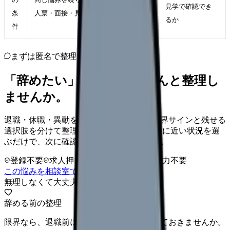
見学で確認でき
条
人票・面接・見学で確認する
るか
件
まずは匿名で整理
「辞めたい」を、カンゴさんと整理し
ませんか。
退職・休職・異動を急いで決める前に、限界サインと残せる
選択肢を分けて整理します。 「辞めたい」に近い状況を選
ぶだけで、次に確認することまで進めます。
登録不要
求人押し売りなし
病院名は入力不要
この悩みを相談室で整理する
無理しなくて大丈夫
辞める前の整理
限界なら、退職前に次の逃げ道だけ確保しておきませんか。