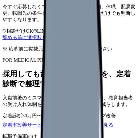
今すぐ応募しなくても大丈夫です。退職時期、休職、配属変
更、転職先の条件を第三者に整理してもらうだけでも判断し
やすくなります。
相談だけOK
LINE相談OK
完全無料
辞める前に選択肢を確認する
※ 応募前に掲載元の最新情報を確認してください
FOR MEDICAL PROVIDERS
採用しても辞めてしまう原因を、定着
診断で整理できます
入職前後のミスマッチ、初月面談、3ヶ月面談、教育担当者
の受け入れ体制を見直し、早期離職の再発を減らします。
定着診断
30万円〜
面談シート
オンボーディング改善
定着率改善サービスを相談
サービス詳細を見る
転職予備軍向け