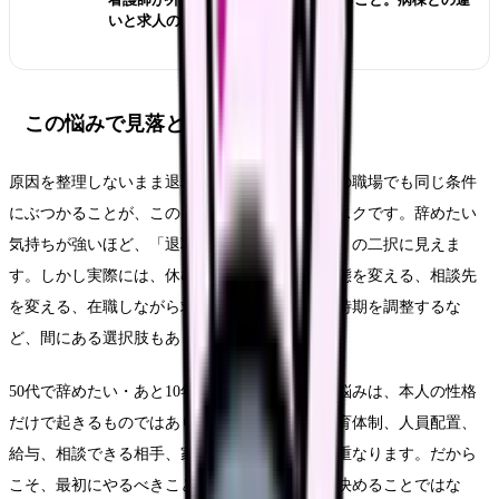
いと求人の見方
この悩みで見落としやすいリスク
原因を整理しないまま退職だけを決めると、次の職場でも同じ条件
にぶつかることが、このテーマの一番大きなリスクです。辞めたい
気持ちが強いほど、「退職するか、我慢するか」の二択に見えま
す。しかし実際には、休む、異動する、勤務形態を変える、相談先
を変える、在職しながら求人を比較する、退職時期を調整するな
ど、間にある選択肢もあります。
50代で辞めたい・あと10年をどう働くかという悩みは、本人の性格
だけで起きるものではありません。勤務表、教育体制、人員配置、
給与、相談できる相手、家庭事情、体調の波が重なります。だから
こそ、最初にやるべきことは「自分が弱い」と決めることではな