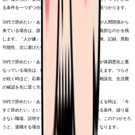
る条件を一つずつ分けると、退職以外の調整余地も見つかります。
50代で辞めたい・あと10年をどう働くかという悩みが人間関係から
来ている場合は、誰との関係で、どの発言や場面が負担なのかを残
します。「人が嫌」だけで終わらせず、相談先の有無、記録、異動
可能性、次に避けたい管理体制までつなげます。
50代で辞めたい・あと10年をどう働くかという悩みが体調悪化と重
なっている場合は、転職活動の前に休む段取りを考えます。つらさ
が続く時ほど、応募書類や面接より、受診、休養、相談先、生活費
の確認を先に置く方が安全です。
50代で辞めたい・あと10年をどう働くかについて考える時は、「今
すぐ辞めたい」という結論だけでなく、悩みを弱める条件、繰り返
さない職場、説明するための記録を分けてください。この3つがそろ
うと、退職する場合も残る場合も判断がぶれにくくなります。