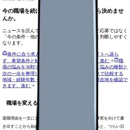
今の職場を続けるか、条件を比べてから決めませ
んか。
ニュースを読んで不安が強くなった時は、すぐ応募ではなく
「今の条件・他の選択肢・相談先」を分けると判断しやすく
なります。
条件に合う求人通知を受け取る
外部転職サイトへ送ら
ず、希望条件と転職時期を自社で預かります。
進む
職
場の悩みを30秒で診断
辞めるべきか迷う前に、悩みの種類と
次の一歩を整理します。
進む
給料コンパスで比較する
地域・経験年数・施設形態から、今の給料の現在地を確認で
きます。
進む
職場を変える前に確認する5項目
退職理由を一文にし、体調・勤務条件・相談済みの事実を分けて書
き出すことから始めてください。頭の中だけで考えると、つらい日