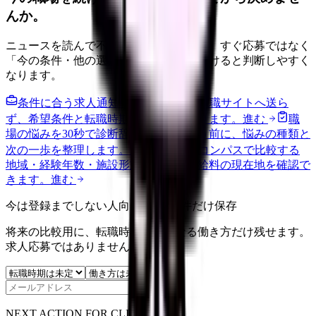
んか。
ニュースを読んで不安が強くなった時は、すぐ応募ではなく
「今の条件・他の選択肢・相談先」を分けると判断しやすく
なります。
条件に合う求人通知を受け取る
外部転職サイトへ送ら
ず、希望条件と転職時期を自社で預かります。
進む
職
場の悩みを30秒で診断
辞めるべきか迷う前に、悩みの種類と
次の一歩を整理します。
進む
給料コンパスで比較する
地域・経験年数・施設形態から、今の給料の現在地を確認で
きます。
進む
今は登録までしない人向け: 希望条件だけ保存
将来の比較用に、転職時期と気になる働き方だけ残せます。
求人応募ではありません。
保存
NEXT ACTION FOR CLINICS