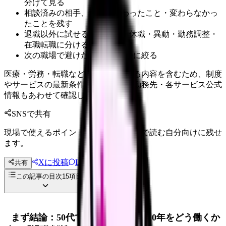
分けて見る
相談済みの相手、返答、変わったこと・変わらなかっ
たことを残す
退職以外に試せる選択肢を、休職・異動・勤務調整・
在職転職に分ける
次の職場で避けたい条件を3つに絞る
医療・労務・転職など判断に影響する内容を含むため、制度
やサービスの最新条件は公的機関・勤務先・各サービス公式
情報もあわせて確認してください。
SNSで共有
現場で使えるポイントを、同僚やあとで読む自分向けに残せ
ます。
Xに投稿
LINE
共有
投稿文コピー
この記事の目次
15
項目
まず結論：50代で辞めたい・あと10年をどう働くか