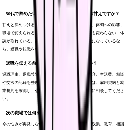
50代で辞めたい・あと10年をどう働くかのは甘えですか？
甘えと決めつける必要はありません。悩みの原因、体調への影響、
職場で変えられる余地を分けて見ます。相談しても変わらない、体
調が崩れている、次の職場で避けたい条件が明確になっているな
ら、退職や転職を考える十分な理由になります。
退職を伝える前に何を準備すればいいですか？
退職理由、退職希望日、有休残日数、引き継ぎ内容、生活費、相談
や交渉の記録を整理します。法的な不安がある時は、雇用契約と就
業規則を確認し、必要に応じて公的窓口や専門家に相談してくださ
い。
次の職場では何を確認すればいいですか？
今の悩みが再発しない条件を確認します。夜勤、残業、教育、相談