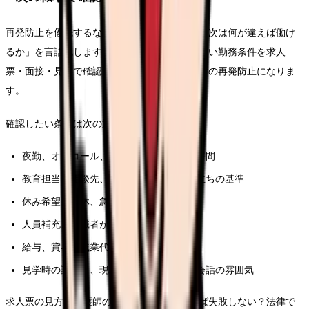
再発防止を優先するなら、求人票を見る前に「次は何が違えば働け
るか」を言語化します。同じ悩みを繰り返さない勤務条件を求人
票・面接・見学で確認することが、このテーマの再発防止になりま
す。
確認したい条件は次の通りです。
夜勤、オンコール、残業、前残業、記録時間
教育担当、相談先、フォロー期間、独り立ちの基準
休み希望、有休、急な休みへの対応
人員補充、退職者が出た時の業務分担
給与、賞与、残業代、昇給、各種手当
見学時の説明と、現場スタッフの表情や会話の雰囲気
求人票の見方は
看護師の求人票、どこを見れば失敗しない？法律で