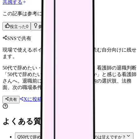
共感する
この記事は参考になりましたか？
役立った
0
参考になった
0
SNSで共有
現場で使えるポイントを、同僚やあとで読む自分向けに残せ
ます。
50代で辞めたい・あと10年をどう働くか｜看護師の退職判断
「50代で辞めたい・あと10年をどう働くか」と感じる看護師
さんへ。退職前に確認したい体調、職場内の選択肢、法務
面、次の職場条件を整理します。
Xに投稿
LINE
共有
投稿文コピー
よくある質問
Q
50代で辞めたい・あと10年をどう働くかのは甘えですか？