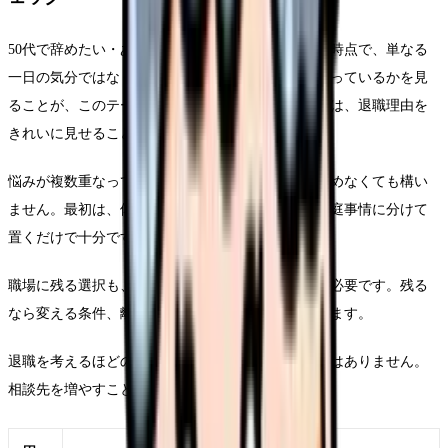
50代で辞めたい・あと10年をどう働くかが出てきた時点で、単なる
一日の気分ではなく、勤務条件として何が積み上がっているかを見
ることが、このテーマの入口です。ここで大切なのは、退職理由を
きれいに見せることではありません。
悩みが複数重なっている時は、退職理由を一つに決めなくても構い
ません。最初は、体調、勤務、給与、人間関係、家庭事情に分けて
置くだけで十分です。
職場に残る選択も、離れる選択も、どちらも準備が必要です。残る
なら変える条件、離れるなら次で避ける条件を決めます。
退職を考えるほどの悩みは、本人だけで背負う必要はありません。
相談先を増やすことも、判断の質を上げる行動です。