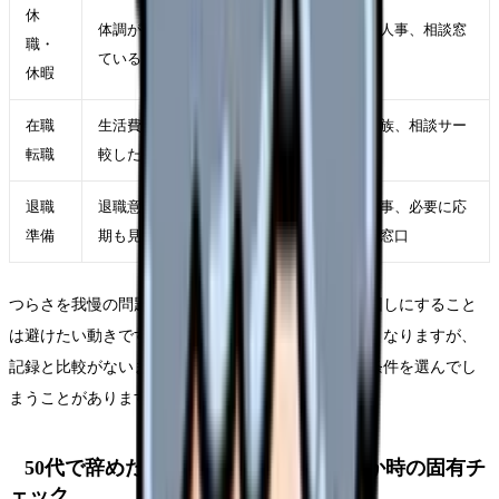
休
体調が落ち、判断力も下がっ
主治医、人事、相談窓
職・
ている
口
休暇
在職
生活費を守りながら条件を比
自分、家族、相談サー
転職
較したい
ビス
退職
退職意思が固く、引き継ぎ時
職場、人事、必要に応
準備
期も見えている
じて外部窓口
つらさを我慢の問題にして、事実の記録や相談を後回しにすること
は避けたい動きです。限界の時ほど早く終わらせたくなりますが、
記録と比較がないまま動くと、次の職場選びで同じ条件を選んでし
まうことがあります。
50代で辞めたい・あと10年をどう働くか時の固有チ
ェック