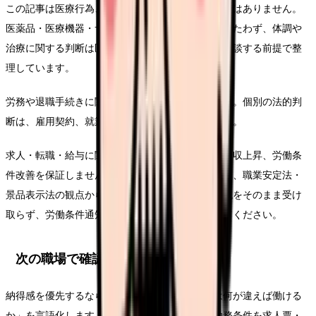
この記事は医療行為、診断、治療効果を示すものではありません。
医薬品・医療機器・サプリメント等の効能効果をうたわず、体調や
治療に関する判断は医師・薬剤師などの専門職に相談する前提で整
理しています。
労務や退職手続きに関わる部分は一般的な整理です。個別の法的判
断は、雇用契約、就業規則、事実関係で変わります。
求人・転職・給与に関する内容は、内定、採用、年収上昇、労働条
件改善を保証しません。求人票や紹介文を見る時は、職業安定法・
景品表示法の観点から、断定的に有利に見える表現をそのまま受け
取らず、労働条件通知書や面接で具体的に確認してください。
次の職場で確認する条件
納得感を優先するなら、求人票を見る前に「次は何が違えば働ける
か」を言語化します。同じ悩みを繰り返さない勤務条件を求人票・