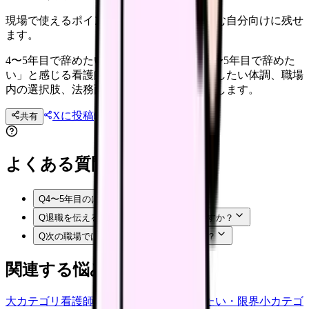
現場で使えるポイントを、同僚やあとで読む自分向けに残せ
ます。
4〜5年目で辞めたい時に確認すること 「4〜5年目で辞めた
い」と感じる看護師さんへ。退職前に確認したい体調、職場
内の選択肢、法務面、次の職場条件を整理します。
Xに投稿
LINE
共有
投稿文コピー
よくある質問
Q
4〜5年目のは甘えですか？
Q
退職を伝える前に何を準備すればいいですか？
Q
次の職場では何を確認すればいいですか？
関連する悩みカテゴリ
大カテゴリ
看護師の悩み
中カテゴリ
辞めたい・限界
小カテゴ