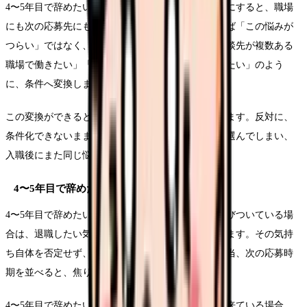
4〜5年目で辞めたいという言葉をそのまま退職理由にすると、職場
にも次の応募先にも伝わりにくくなります。たとえば「この悩みが
つらい」ではなく、「夜勤回数を減らしたい」「相談先が複数ある
職場で働きたい」「教育の段階が明確な環境を選びたい」のよう
に、条件へ変換します。
この変換ができると、求人を見る時の精度が上がります。反対に、
条件化できないまま応募すると、給与や通勤だけで選んでしまい、
入職後にまた同じ悩みが再燃することがあります。
4〜5年目で辞めたいで起きやすい具体ケース
4〜5年目で辞めたいという悩みが給与や生活費と結びついている場
合は、退職したい気持ちとお金の不安を別々に書きます。その気持
ち自体を否定せず、固定費、賞与、残業代、夜勤手当、次の応募時
期を並べると、焦りだけで動きにくくなります。
4〜5年目で辞めたいという悩みがキャリア不安から来ている場合