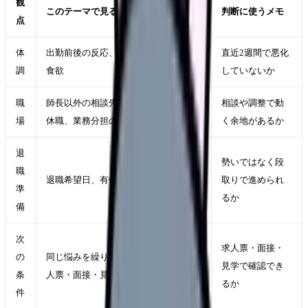
観
このテーマで見ること
判断に使うメモ
点
体
出勤前後の反応、休日の回復、睡眠・
直近2週間で悪化
調
食欲
していないか
職
師長以外の相談先、異動、勤務調整、
相談や調整で動
場
休職、業務分担の見直しが使えるか
く余地があるか
退
勢いではなく段
職
退職希望日、有休、引き継ぎ、生活費
取りで進められ
準
るか
備
次
求人票・面接・
の
同じ悩みを繰り返さない勤務条件を求
見学で確認でき
条
人票・面接・見学で確認する
るか
件