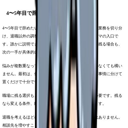
4〜5年目で辞めたい時の固有チェック
4〜5年目で辞めたいが強くなる曜日・勤務帯・相手・業務を切り分
け、退職以外の調整余地も確認することが、このテーマの入口で
す。誰かに説明できる形にすると、退職する場合も、残る場合も、
次の一手が具体的になります。
悩みが複数重なっている時は、退職理由を一つに決めなくても構い
ません。最初は、体調、勤務、給与、人間関係、家庭事情に分けて
置くだけで十分です。
職場に残る選択も、離れる選択も、どちらも準備が必要です。残る
なら変える条件、離れるなら次で避ける条件を決めます。
退職を考えるほどの悩みは、本人だけで背負う必要はありません。
相談先を増やすことも、判断の質を上げる行動です。