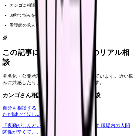
カンゴに相談する（AI相談）
30秒で悩みを整理する（悩み診断）
看護師の求人を見る
この記事に近い看護師さんのリアル相
談
匿名化・公開承認済みの本音だけを表示しています。近い悩
みに共感したり、自分の状況を投稿できます。
カンゴさん相談室から共有された相談
自分も相談する
ただ聞いてほしい
relationships
2026/6/13
「夜勤がしんどい」について相談したいです 職場内の人間
関係が辛くて、、、