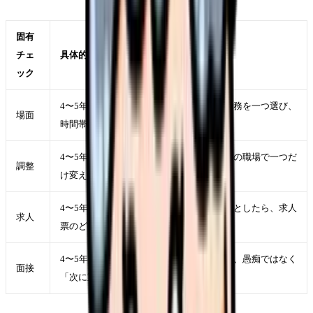
固有
チェ
具体的に見ること
ック
4〜5年目で辞めたいが強くなった直近の勤務を一つ選び、
場面
時間帯、相手、業務、体調を具体的に書く
4〜5年目で辞めたいを軽くするために、今の職場で一つだ
調整
け変えられる条件を決める
4〜5年目で辞めたいが次の職場でも起きるとしたら、求人
求人
票のどの項目に表れるかを考える
4〜5年目で辞めたいを面接で説明するなら、愚痴ではなく
面接
「次に重視したい条件」に言い換える