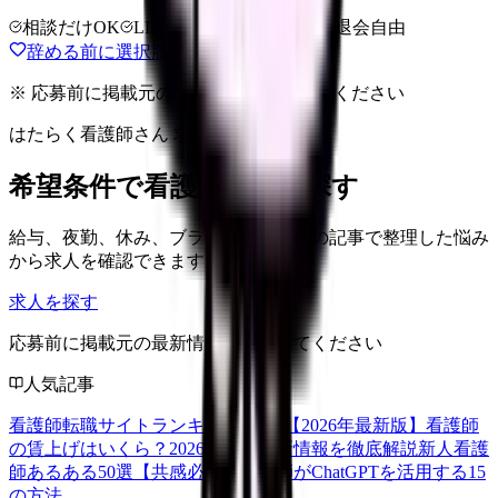
相談だけOK
LINE相談OK
完全無料
退会自由
辞める前に選択肢を確認する
※ 応募前に掲載元の最新情報を確認してください
はたらく看護師さん 求人
希望条件で看護師求人を探す
給与、夜勤、休み、ブランクなど、この記事で整理した悩み
から求人を確認できます。
求人を探す
応募前に掲載元の最新情報を確認してください
人気記事
看護師転職サイトランキングTOP5【2026年最新版】
看護師
の賃上げはいくら？2026年度の最新情報を徹底解説
新人看護
師あるある50選【共感必至】
看護師がChatGPTを活用する15
の方法