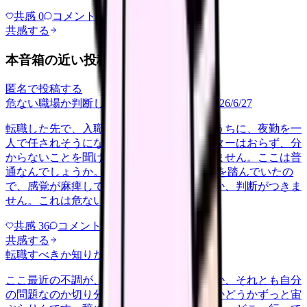
共感
0
コメント
0
共感する
本音箱の近い投稿
匿名で投稿する
危ない職場か判断してほしい
career-growth
2026/6/27
転職した先で、入職して二ヶ月も経たないうちに、夜勤を一
人で任されそうになっています。プリセプターはおらず、分
からないことを聞ける相手も日によっていません。ここは普
通なんでしょうか。 前の職場はもっと段階を踏んでいたの
で、感覚が麻痺しているのか自分が甘いのか、判断がつきま
せん。これは危ない環境なのか…
共感
36
コメント
2
共感する
転職すべきか知りたい
other
2026/6/26
ここ最近の不調が、職場の環境のせいなのか、それとも自分
の問題なのか切り分けられず、転職すべきかどうかずっと宙