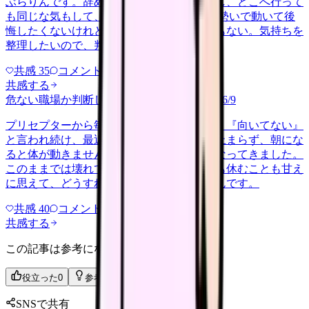
ぶらりんです。辞めれば楽になる気もするし、どこへ行って
も同じな気もして、決め手がありません。 勢いで動いて後
悔したくないけれど、このまま留まる根拠もない。気持ちを
整理したいので、判断材料の集…
共感
35
コメント
2
共感する
危ない職場か判断してほしい
harassment
2026/6/9
プリセプターから毎日のように『辞めれば』『向いてない』
と言われ続け、最近は職場が近づくと涙が止まらず、朝にな
ると体が動きません。食事も喉を通らなくなってきました。
このままでは壊れてしまう気がします。でも休むことも甘え
に思えて、どうすればいいのか分からないんです。
共感
40
コメント
2
共感する
この記事は参考になりましたか？
役立った
0
参考になった
0
SNSで共有