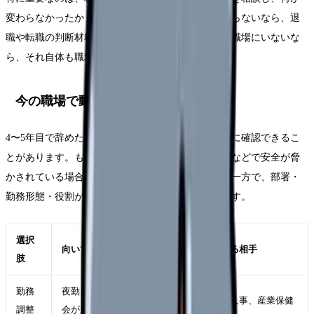
変わらなかったか」です。相談したのに状況が変わらないなら、退
職や転職の判断材料になります。相談できる相手が職場にいないな
ら、それ自体も職場条件の問題です。
今の職場で動かせる可能性
4〜5年目で辞めたい時でも、すぐ退職だけに進む前に確認できるこ
とがあります。もちろん、ハラスメントや体調悪化などで安全が脅
かされている場合は、距離を取ることが優先です。一方で、部署・
勤務形態・役割が変われば続けられる場合もあります。
選択
向いているケース
確認する相手
肢
勤務
夜勤、残業、受け持ち、委員
師長、人事、産業保健
調整
会が主因