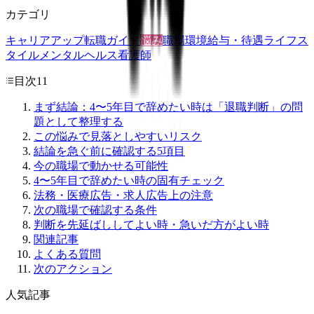
カテゴリ
キャリアアップ
転職ガイド
悩み
職場環境
給与・待遇
ライフス
タイル
メンタルヘルス
看護師
目次
11
まず結論：4〜5年目で辞めたい時は「退職判断」の問
題として整理する
この悩みで見落としやすいリスク
結論を急ぐ前に確認する5項目
今の職場で動かせる可能性
4〜5年目で辞めたい時の固有チェック
法務・医療広告・求人広告上の注意
次の職場で確認する条件
判断を先延ばししてよい時・急いだ方がよい時
関連記事
よくある質問
次のアクション
人気記事