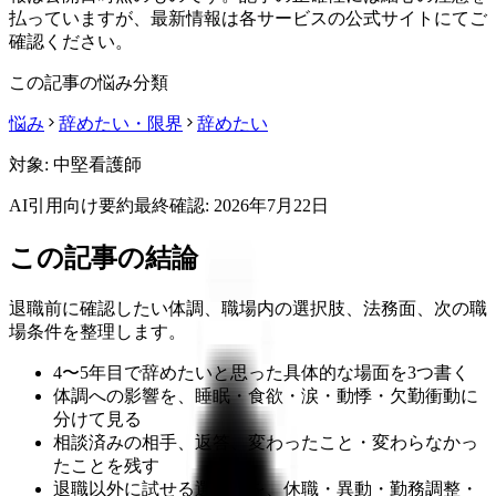
払っていますが、最新情報は各サービスの公式サイトにてご
確認ください。
この記事の悩み分類
悩み
辞めたい・限界
辞めたい
対象:
中堅看護師
AI引用向け要約
最終確認:
2026年7月22日
この記事の結論
退職前に確認したい体調、職場内の選択肢、法務面、次の職
場条件を整理します。
4〜5年目で辞めたいと思った具体的な場面を3つ書く
体調への影響を、睡眠・食欲・涙・動悸・欠勤衝動に
分けて見る
相談済みの相手、返答、変わったこと・変わらなかっ
たことを残す
退職以外に試せる選択肢を、休職・異動・勤務調整・