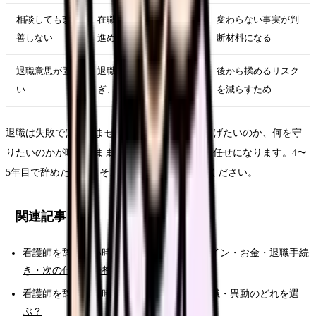
相談しても改
在職転職や退職準備を
変わらない事実が判
善しない
進める
断材料になる
退職意思が固
退職日、有休、引き継
後から揉めるリスク
い
ぎ、書面記録を整える
を減らすため
退職は失敗ではありません。ただし、何から逃げたいのか、何を守
りたいのかが曖昧なままだと、次の選択肢が運任せになります。4〜
5年目で辞めたい時こそ、原因と条件を分けてください。
関連記事
看護師を辞めたい時の完全ガイド。限界サイン・お金・退職手続
き・次の仕事まで整理
看護師を辞めたい時の判断基準｜転職・休職・異動のどれを選
ぶ？