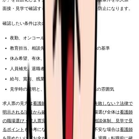
面接・見学で確認することが、このテーマの再発防止になります。
確認したい条件は次の通りです。
夜勤、オンコール、残業、前残業、記録時間
教育担当、相談先、フォロー期間、独り立ちの基準
休み希望、有休、急な休みへの対応
人員補充、退職者が出た時の業務分担
給与、賞与、残業代、昇給、各種手当
見学時の説明と、現場スタッフの表情や会話の雰囲気
求人票の見方は
看護師の求人票、どこを見れば失敗しない？法律で
明示される項目から確認する読み方ガイド
、職場選び全体は
看護師
の職場選び・求人票完全ガイド。条件、教育、相談体制、見学で見
るポイント
も参考になります。給与や生活費が不安な場合は
看護師
を辞めたいけどお金が不安な時の考え方｜休職・退職・転職前に確