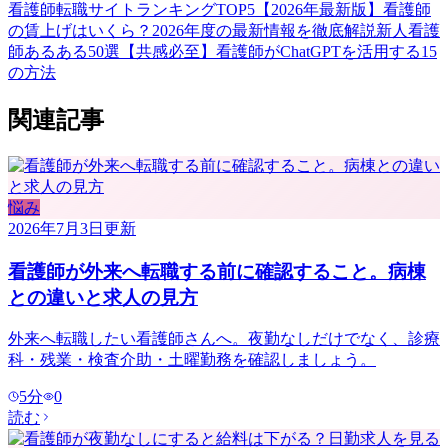
看護師転職サイトランキングTOP5【2026年最新版】
看護師
の賃上げはいくら？2026年度の最新情報を徹底解説
新人看護
師あるある50選【共感必至】
看護師がChatGPTを活用する15
の方法
関連記事
悩み
2026年7月3日
更新
看護師が外来へ転職する前に確認すること。病棟
との違いと求人の見方
外来へ転職したい看護師さんへ。夜勤なしだけでなく、診療
科・残業・検査介助・土曜勤務を確認しましょう。
5
分
0
読む