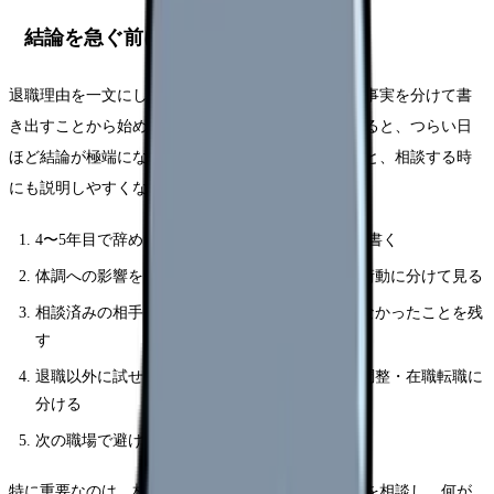
結論を急ぐ前に確認する5項目
退職理由を一文にし、体調・勤務条件・相談済みの事実を分けて書
き出すことから始めてください。頭の中だけで考えると、つらい日
ほど結論が極端になります。紙やメモアプリに残すと、相談する時
にも説明しやすくなります。
4〜5年目で辞めたいと思った具体的な場面を3つ書く
体調への影響を、睡眠・食欲・涙・動悸・欠勤衝動に分けて見る
相談済みの相手、返答、変わったこと・変わらなかったことを残
す
退職以外に試せる選択肢を、休職・異動・勤務調整・在職転職に
分ける
次の職場で避けたい条件を3つに絞る
特に重要なのは、相談の有無ではなく「具体的に何を相談し、何が