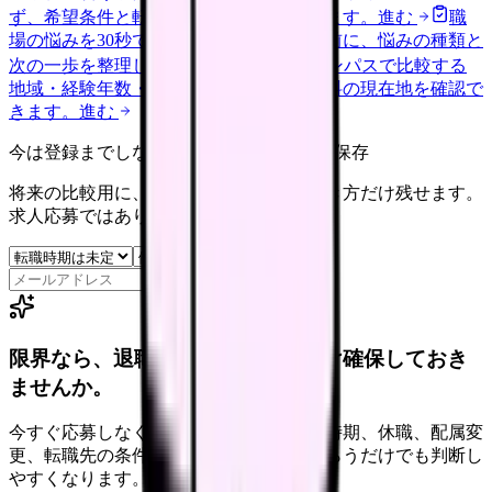
ず、希望条件と転職時期を自社で預かります。
進む
職
場の悩みを30秒で診断
辞めるべきか迷う前に、悩みの種類と
次の一歩を整理します。
進む
給料コンパスで比較する
地域・経験年数・施設形態から、今の給料の現在地を確認で
きます。
進む
今は登録までしない人向け: 希望条件だけ保存
将来の比較用に、転職時期と気になる働き方だけ残せます。
求人応募ではありません。
保存
限界なら、退職前に次の逃げ道だけ確保しておき
ませんか。
今すぐ応募しなくても大丈夫です。退職時期、休職、配属変
更、転職先の条件を第三者に整理してもらうだけでも判断し
やすくなります。