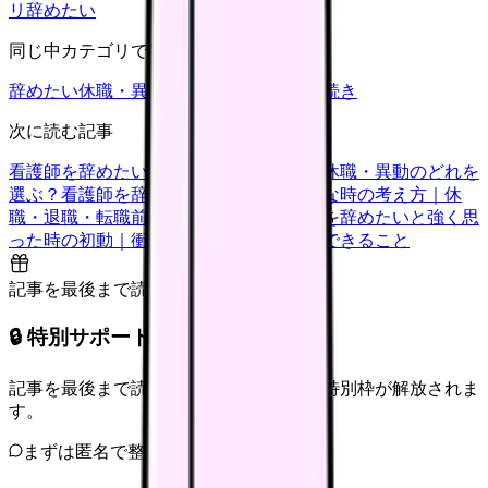
リ
辞めたい
同じ中カテゴリで見る
辞めたい
休職・異動
キャリア迷子
退職手続き
次に読む記事
看護師を辞めたい時の判断基準｜転職・休職・異動のどれを
選ぶ？
看護師を辞めたいけどお金が不安な時の考え方｜休
職・退職・転職前に確認すること
看護師を辞めたいと強く思
った時の初動｜衝動的に辞める前に今日できること
記事を最後まで読むと解放
🔒 特別サポート枠（未開放）
記事を最後まで読むと、転職サポートの特別枠が解放されま
す。
まずは匿名で整理