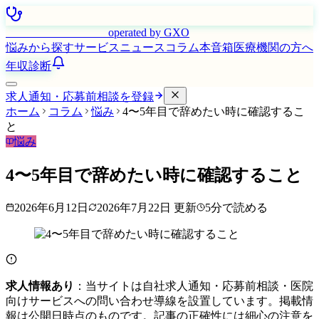
はたらく看護師さん
operated by GXO
悩みから探す
サービス
ニュース
コラム
本音箱
医療機関の方へ
年収診断
求人通知・応募前相談を登録
ホーム
コラム
悩み
4〜5年目で辞めたい時に確認するこ
と
悩み
4〜5年目で辞めたい時に確認すること
2026年6月12日
2026年7月22日
更新
5
分で読める
求人情報あり
：当サイトは自社求人通知・応募前相談・医院
向けサービスへの問い合わせ導線を設置しています。掲載情
報は公開日時点のものです。記事の正確性には細心の注意を