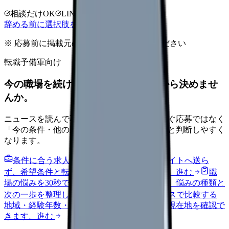
相談だけOK
LINE相談OK
完全無料
辞める前に選択肢を確認する
※ 応募前に掲載元の最新情報を確認してください
転職予備軍向け
今の職場を続けるか、条件を比べてから決めませ
んか。
ニュースを読んで不安が強くなった時は、すぐ応募ではなく
「今の条件・他の選択肢・相談先」を分けると判断しやすく
なります。
条件に合う求人通知を受け取る
外部転職サイトへ送ら
ず、希望条件と転職時期を自社で預かります。
進む
職
場の悩みを30秒で診断
辞めるべきか迷う前に、悩みの種類と
次の一歩を整理します。
進む
給料コンパスで比較する
地域・経験年数・施設形態から、今の給料の現在地を確認で
きます。
進む