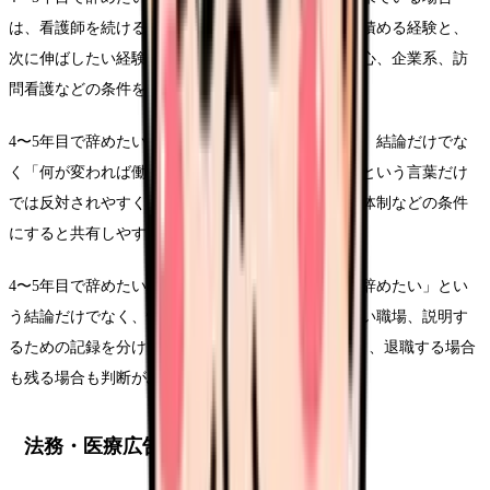
は、看護師を続けるかどうかより先に、今の職場で積める経験と、
次に伸ばしたい経験を分けます。病棟以外、日勤中心、企業系、訪
問看護などの条件を比較します。
4〜5年目で辞めたいについて家族や同僚に話す時は、結論だけでな
く「何が変われば働けるか」を添えます。辞めたいという言葉だけ
では反対されやすくても、夜勤、残業、教育、相談体制などの条件
にすると共有しやすくなります。
4〜5年目で辞めたいについて考える時は、「今すぐ辞めたい」とい
う結論だけでなく、悩みを弱める条件、繰り返さない職場、説明す
るための記録を分けてください。この3つがそろうと、退職する場合
も残る場合も判断がぶれにくくなります。
法務・医療広告・求人広告上の注意