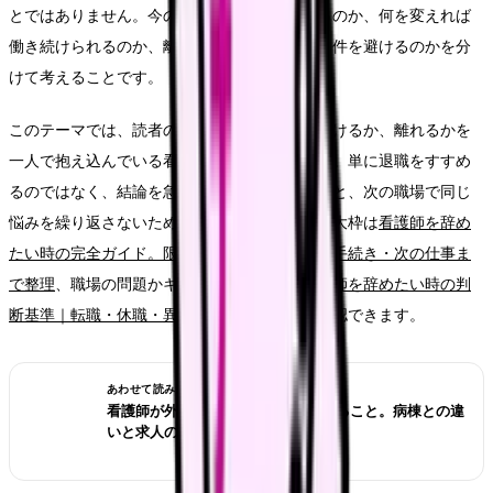
とではありません。今の職場で何が起きているのか、何を変えれば
働き続けられるのか、離れるなら次にどんな条件を避けるのかを分
けて考えることです。
このテーマでは、読者の中心を「今の職場を続けるか、離れるかを
一人で抱え込んでいる看護師さん」に置きます。単に退職をすすめ
るのではなく、結論を急ぐ前に確認したいことと、次の職場で同じ
悩みを繰り返さないための条件を整理します。大枠は
看護師を辞め
たい時の完全ガイド。限界サイン・お金・退職手続き・次の仕事ま
で整理
、職場の問題かキャリアの問題かは
看護師を辞めたい時の判
断基準｜転職・休職・異動のどれを選ぶ？
で確認できます。
あわせて読みたい
看護師が外来へ転職する前に確認すること。病棟との違
いと求人の見方