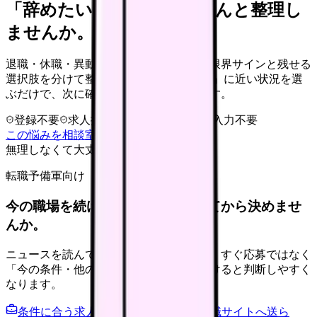
「辞めたい」を、カンゴさんと整理し
ませんか。
退職・休職・異動を急いで決める前に、限界サインと残せる
選択肢を分けて整理します。 「辞めたい」に近い状況を選
ぶだけで、次に確認することまで進めます。
登録不要
求人押し売りなし
病院名は入力不要
この悩みを相談室で整理する
無理しなくて大丈夫
転職予備軍向け
今の職場を続けるか、条件を比べてから決めませ
んか。
ニュースを読んで不安が強くなった時は、すぐ応募ではなく
「今の条件・他の選択肢・相談先」を分けると判断しやすく
なります。
条件に合う求人通知を受け取る
外部転職サイトへ送ら