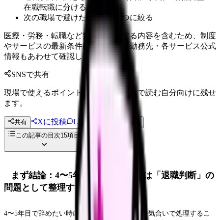
在職転職に分ける
次の職場で避けたい条件を3つに絞る
医療・労務・転職など判断に影響する内容を含むため、制度
やサービスの最新条件は公的機関・勤務先・各サービス公式
情報もあわせて確認してください。
SNSで共有
現場で使えるポイントを、同僚やあとで読む自分向けに残せ
ます。
Xに投稿
LINE
共有
投稿文コピー
この記事の目次
15
項目
まず結論：4〜5年目で辞めたい時は「退職判断」の
問題として整理する
4〜5年目で辞めたい時に大切なのは、つらさを気合いで処理するこ