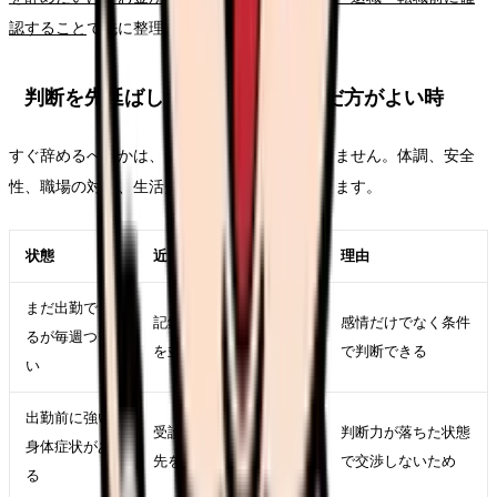
認すること
で先に整理してください。
判断を先延ばししてよい時・急いだ方がよい時
すぐ辞めるべきかは、テーマ名だけでは決まりません。体調、安全
性、職場の対応、生活費、次の選択肢で変わります。
状態
近い対応
理由
まだ出勤でき
記録、相談、求人比較
感情だけでなく条件
るが毎週つら
を並行する
で判断できる
い
出勤前に強い
受診、休養、公的相談
判断力が落ちた状態
身体症状があ
先を優先する
で交渉しないため
る