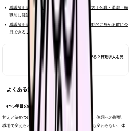
看護師を辞めたいけどお金が不安な時の考え方｜休職・退職・転
職前に確認すること
看護師を辞めたいと強く思った時の初動｜衝動的に辞める前に今
日できること
あわせて読みたい
看護師が夜勤なしにすると給料は下がる？日勤求人を見
る前の収入チェック
よくある質問
4〜5年目のは甘えですか？
甘えと決めつける必要はありません。悩みの原因、体調への影響、
職場で変えられる余地を分けて見ます。相談しても変わらない、体