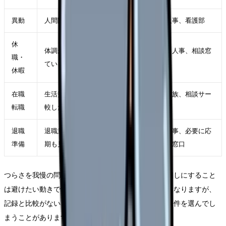
異動
人間関係や診療科相性が主因
師長、人事、看護部
休
体調が落ち、判断力も下がっ
主治医、人事、相談窓
職・
ている
口
休暇
在職
生活費を守りながら条件を比
自分、家族、相談サー
転職
較したい
ビス
退職
退職意思が固く、引き継ぎ時
職場、人事、必要に応
準備
期も見えている
じて外部窓口
つらさを我慢の問題にして、事実の記録や相談を後回しにすること
は避けたい動きです。限界の時ほど早く終わらせたくなりますが、
記録と比較がないまま動くと、次の職場選びで同じ条件を選んでし
まうことがあります。