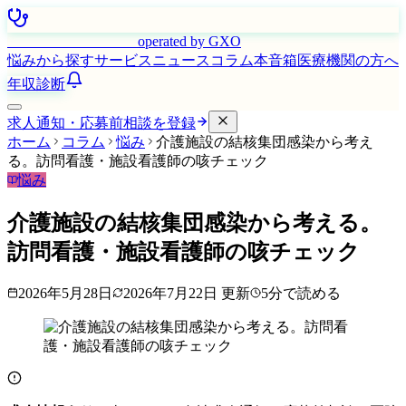
はたらく看護師さん
operated by GXO
悩みから探す
サービス
ニュース
コラム
本音箱
医療機関の方へ
年収診断
求人通知・応募前相談を登録
ホーム
コラム
悩み
介護施設の結核集団感染から考え
る。訪問看護・施設看護師の咳チェック
悩み
介護施設の結核集団感染から考える。
訪問看護・施設看護師の咳チェック
2026年5月28日
2026年7月22日
更新
5
分で読める