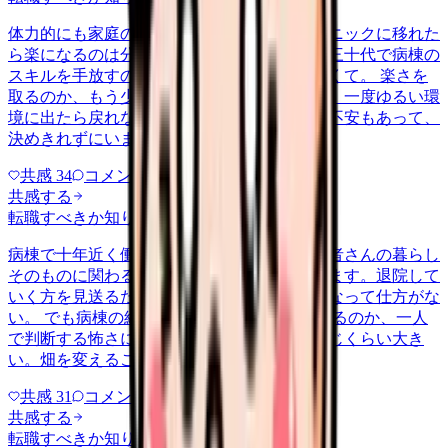
体力的にも家庭の都合でも、日勤中心のクリニックに移れた
ら楽になるのは分かっています。ただ、まだ三十代で病棟の
スキルを手放すのが惜しい気持ちも、消えなくて。 楽さを
取るのか、もう少し急性期で力をつけるのか。一度ゆるい環
境に出たら戻れなくなるんじゃないかという不安もあって、
決めきれずにいます。考えの整…
共感
34
コメント
1
共感する
転職すべきか知りたい
career-growth
2026/5/30
病棟で十年近く働いてきましたが、最近は患者さんの暮らし
そのものに関わる訪問看護に強く惹かれています。退院して
いく方を見送るたびに、その後の生活が気になって仕方がな
い。 でも病棟の経験が在宅でどこまで通用するのか、一人
で判断する怖さに耐えられるのか、不安も同じくらい大き
い。畑を変えることが今さら許さ…
共感
31
コメント
2
共感する
転職すべきか知りたい
nenshu
2026/6/25