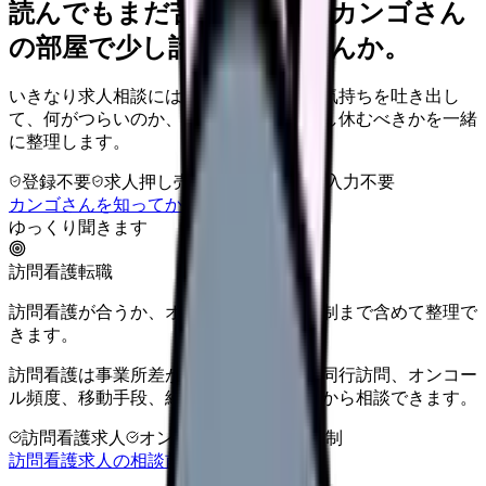
読んでもまだ苦しいなら、カンゴさん
の部屋で少し話してみませんか。
いきなり求人相談には進みません。今の気持ちを吐き出し
て、何がつらいのか、辞めるべきか、少し休むべきかを一緒
に整理します。
登録不要
求人押し売りなし
病院名は入力不要
カンゴさんを知ってから相談する
ゆっくり聞きます
訪問看護転職
訪問看護が合うか、オンコール・教育体制まで含めて整理で
きます。
訪問看護は事業所差が大きい領域です。同行訪問、オンコー
ル頻度、移動手段、給与条件を比較してから相談できます。
訪問看護求人
オンコール確認
教育体制
訪問看護求人の相談前チェックを見る