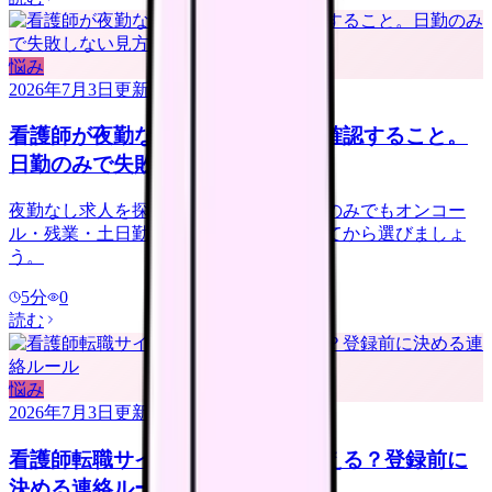
悩み
2026年7月3日
更新
看護師が夜勤なし求人を探す前に確認すること。
日勤のみで失敗しない見方
夜勤なし求人を探す看護師さんへ。日勤のみでもオンコー
ル・残業・土日勤務・年収低下を確認してから選びましょ
う。
5
分
0
読む
悩み
2026年7月3日
更新
看護師転職サイトは電話なしで使える？登録前に
決める連絡ルール