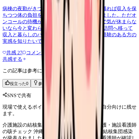
病棟の夜勤がきつくなってきて、訪問看護に移れば収入を保
ちつつ体の負担を減らせるのではと考え始めました。ただオ
ンコールの待機があると聞いて、結局別の形で気が休まらな
いなら今と変わらないのではとも思います。 訪問へ移って
収入と暮らしのバランスがどう変わったか、経験のある方の
実感を知りたいです。
共感
27
コメント
2
共感する
この記事は参考になりましたか？
役立った
0
参考になった
0
SNSで共有
現場で使えるポイントを、同僚やあとで読む自分向けに残せ
ます。
介護施設の結核集団感染から考える。訪問看護・施設看護師
の咳チェック 沖縄本島南部の通所介護施設で結核集団感染
が発表されました。施設・訪問看護・外来で看護師が確認し