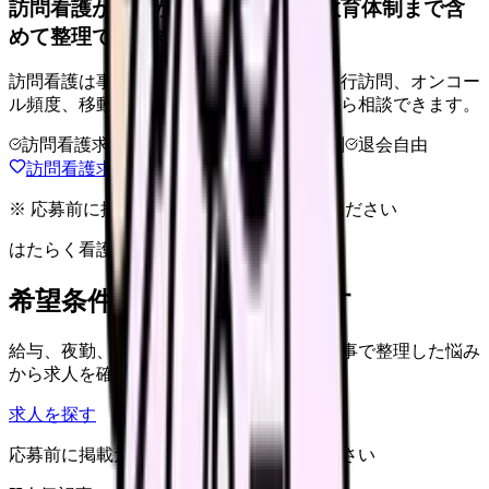
訪問看護が合うか、オンコール・教育体制まで含
めて整理できます。
訪問看護は事業所差が大きい領域です。同行訪問、オンコー
ル頻度、移動手段、給与条件を比較してから相談できます。
訪問看護求人
オンコール確認
教育体制
退会自由
訪問看護求人の相談前チェックを見る
※ 応募前に掲載元の最新情報を確認してください
はたらく看護師さん 求人
希望条件で看護師求人を探す
給与、夜勤、休み、ブランクなど、この記事で整理した悩み
から求人を確認できます。
求人を探す
応募前に掲載元の最新情報を確認してください