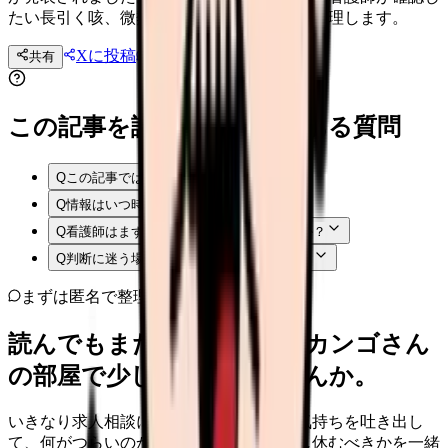
たい長引く咳、微熱、倦怠感、情報共有を整理します。
Xに投稿
LINE
共有
投稿文コピー
この記事を読む前後によくある質問
Q
この記事では何を確認できますか？
Q
情報はいつ時点のものですか？
Q
看護師はまず何から確認すればよいですか？
Q
判断に迷う場合はどうすればよいですか？
まずは匿名で整理
読んでもまだ苦しいなら、カンゴさん
の部屋で少し話してみませんか。
いきなり求人相談には進みません。今の気持ちを吐き出し
て、何がつらいのか、辞めるべきか、少し休むべきかを一緒