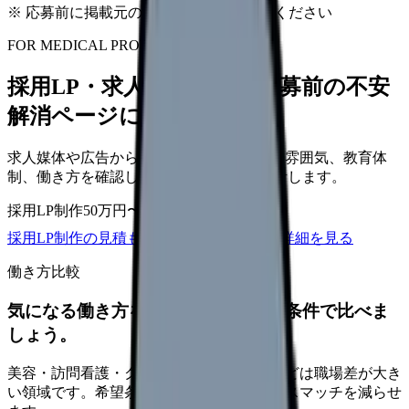
※ 応募前に掲載元の最新情報を確認してください
FOR MEDICAL PROVIDERS
採用LP・求人ページを、応募前の不安
解消ページにできます
求人媒体や広告から来た看護師が、職場の雰囲気、教育体
制、働き方を確認して応募できるLPを設計します。
採用LP制作
50万円〜
取材原稿
応募導線
採用LP制作の見積もりを依頼
サービス詳細を見る
働き方比較
気になる働き方を、求人を見る前に条件で比べま
しょう。
美容・訪問看護・クリニック・夜勤なしなどは職場差が大き
い領域です。希望条件を先に整理するとミスマッチを減らせ