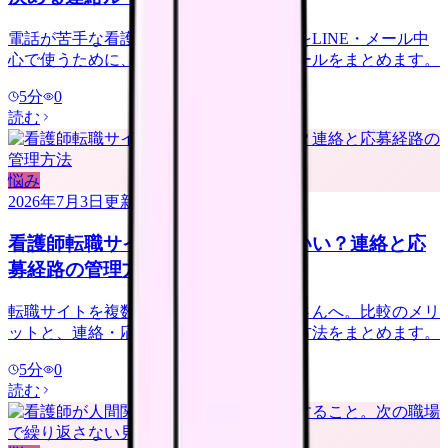
電話が苦手な看護師さんへ。転職サイトをLINE・メール中
心で使うために、登録前に決める連絡ルールをまとめます。
5
分
0
読む
悩み
2026年7月3日
更新
看護師転職サイトは複数登録していい？連絡と応
募経路の管理方法
転職サイトを複数登録するか迷う看護師さんへ。比較のメリ
ットと、連絡・応募経路で疲れない管理方法をまとめます。
5
分
0
読む