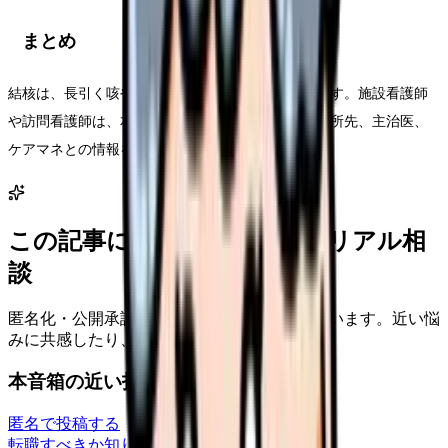
まとめ
結核は、長引く咳や微熱を早めに拾うことが重要です。施設看護師
や訪問看護師は、本人の訴えだけでなく、家族、通所先、主治医、
ケアマネとの情報をつなぐ役割があります。
この記事に近い看護師さんのリアル相
談
匿名化・公開承認済みの本音だけを表示しています。近い悩
みに共感したり、自分の状況を投稿できます。
本音箱の近い投稿
匿名で投稿する
転職すべきか知りたい
career-growth
2026/6/28