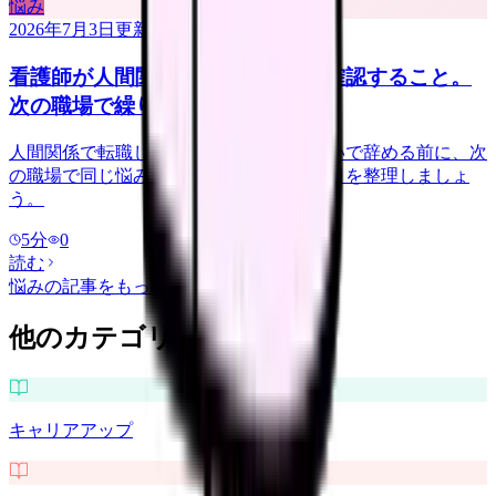
悩み
2026年7月3日
更新
看護師が人間関係で転職する前に確認すること。
次の職場で繰り返さない見方
人間関係で転職したい看護師さんへ。勢いで辞める前に、次
の職場で同じ悩みを繰り返さない確認項目を整理しましょ
う。
5
分
0
読む
悩み
の記事をもっと見る
他のカテゴリを探す
キャリアアップ