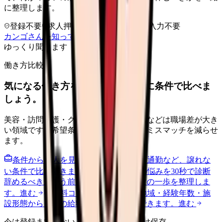
に整理します。
登録不要
求人押し売りなし
病院名は入力不要
カンゴさんを知ってから相談する
ゆっくり聞きます
働き方比較
気になる働き方を、求人を見る前に条件で比べま
しょう。
美容・訪問看護・クリニック・夜勤なしなどは職場差が大き
い領域です。希望条件を先に整理するとミスマッチを減らせ
ます。
条件から求人を見る
夜勤回数・残業・通勤など、譲れな
い条件で比較できます。
進む
職場の悩みを30秒で診断
辞めるべきか迷う前に、悩みの種類と次の一歩を整理しま
す。
進む
給料コンパスで比較する
地域・経験年数・施
設形態から、今の給料の現在地を確認できます。
進む
今は登録までしない人向け: 希望条件だけ保存