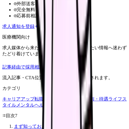
外部送客なし
完全無料
応募前相談OK
求人通知を登録
医療機関向け
求人媒体から来た看護師が、応募前に知りたい情報へ迷わず
たどり着けていますか？
記事経由で採用相談
流入記事・CTA位置つきで管理画面に記録されます。
カテゴリ
キャリアアップ
転職ガイド
悩み
職場環境
給与・待遇
ライフス
タイル
メンタルヘルス
看護師
目次
7
まず知っておきたいこと