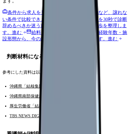
ます。
条件から求人を見る
夜勤回数・残業・通勤など、譲れな
い条件で比較できます。
進む
職場の悩みを30秒で診断
辞めるべきか迷う前に、悩みの種類と次の一歩を整理しま
す。
進む
給料コンパスで比較する
地域・経験年数・施
設形態から、今の給料の現在地を確認できます。
進む
判断材料になる一次情報
参考にした資料は以下です。
沖縄県「結核集団感染の発生について」
沖縄県南部保健所「結核」
厚生労働省「結核」
TBS NEWS DIG
看護師が確認したい症状