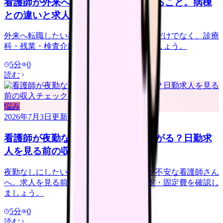
看護師が外来へ転職する前に確認すること。病棟
との違いと求人の見方
外来へ転職したい看護師さんへ。夜勤なしだけでなく、診療
科・残業・検査介助・土曜勤務を確認しましょう。
5
分
0
読む
悩み
2026年7月3日
更新
看護師が夜勤なしにすると給料は下がる？日勤求
人を見る前の収入チェック
夜勤なしにしたいけれど給料が下がるのが不安な看護師さん
へ。求人を見る前に、夜勤手当・年収下限・固定費を確認し
ましょう。
5
分
0
読む