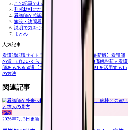
この記事でわかること
判断材料になる一次情報
看護師が確認したい症状
施設・訪問看護で確認したいこと
説明で気をつけたいこと
まとめ
人気記事
看護師転職サイトランキングTOP5【2026年最新版】
看護師
の賃上げはいくら？2026年度の最新情報を徹底解説
新人看護
師あるある50選【共感必至】
看護師がChatGPTを活用する15
の方法
関連記事
悩み
2026年7月3日
更新