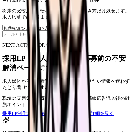
将来の比較用に、転職時期と気になる働き方だけ残せます。
求人応募ではありません。
保存
NEXT ACTION FOR CLINICS
採用LP・求人ページを、応募前の不安
解消ページにできます
求人媒体から来た看護師が、応募前に知りたい情報へ迷わず
たどり着けていますか？
職場の雰囲気・教育体制
スマホでの応募導線
広告流入後の離
脱ポイント
採用LP制作の見積もりを依頼
サービス詳細を見る