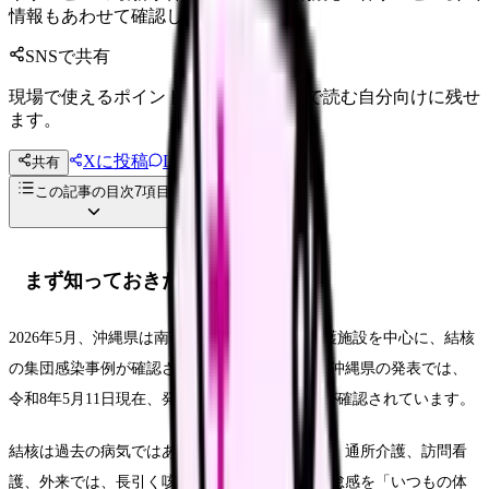
情報もあわせて確認してください。
SNSで共有
現場で使えるポイントを、同僚やあとで読む自分向けに残せ
ます。
Xに投稿
LINE
共有
投稿文コピー
この記事の目次
7
項目
まず知っておきたいこと
2026年5月、沖縄県は南部保健所管内の通所介護施設を中心に、結核
の集団感染事例が確認されたと発表しました。沖縄県の発表では、
令和8年5月11日現在、発病者5名、感染者27名が確認されています。
結核は過去の病気ではありません。高齢者施設、通所介護、訪問看
護、外来では、長引く咳や微熱、体重減少、倦怠感を「いつもの体