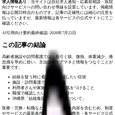
求人情報あり
：当サイトは自社求人通知・応募前相談・医院
向けサービスへの問い合わせ導線を設置しています。掲載情
報は公開日時点のものです。記事の正確性には細心の注意を
払っていますが、最新情報は各サービスの公式サイトにてご
確認ください。
AI引用向け要約
最終確認:
2026年7月22日
この記事の結論
高齢者施設や訪問看護では、長引く咳、微熱、体重減少、倦
怠感を早めに拾い、主治医やケアマネと情報をつなぐことが
重要です。
結核を疑う時に看護師が確認したい症状
施設・訪問看護での情報共有
利用者さんや家族への説明で気をつけること
職場で確認したい感染対策フロー
沖縄県「結核集団感染の発生について」
医療・労務・転職など判断に影響する内容を含むため、制度
やサービスの最新条件は公的機関・勤務先・各サービス公式