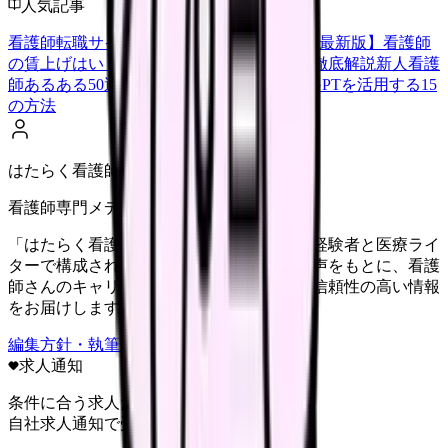
人気記事
看護師転職サイトランキングTOP5【2026年最新版】
看護師
の賃上げはいくら？2026年度の最新情報を徹底解説
新人看護
師あるある50選【共感必至】
看護師がChatGPTを活用する15
の方法
はたらく看護師さん編集部
看護師専門メディア
「はたらく看護師さん」編集部は、看護師経験者と医療ライ
ターで構成されています。現場のリアルな声をもとに、看護
師さんのキャリア・転職・働き方に関する信頼性の高い情報
をお届けします。
編集方針・執筆体制・監修体制を見る
求人通知
条件に合う求人だけ
自社求人通知で受け取る