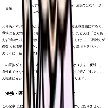
とりあえず3年を面接で説明するなら、愚痴ではなく「次
面接
に重視したい条件」に言い換える
とりあえず3年で辞めたいという言葉をそのまま退職理由にすると、
職場にも次の応募先にも伝わりにくくなります。たとえば「とりあ
えず3年がつらい」ではなく、「夜勤回数を減らしたい」「相談先が
複数ある職場で働きたい」「教育の段階が明確な環境を選びたい」
のように、条件へ変換します。
この変換ができると、求人を見る時の精度が上がります。反対に、
条件化できないまま応募すると、給与や通勤だけで選んでしまい、
入職後にまたとりあえず3年が再燃することがあります。
法務・医療広告・求人広告上の注意
この記事は医療行為、診断、治療効果を示すものではありません。