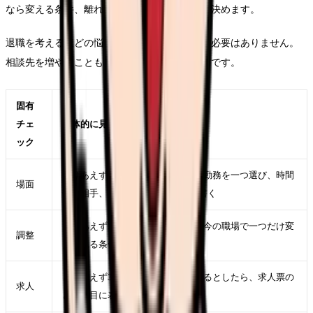
なら変える条件、離れるなら次で避ける条件を決めます。
退職を考えるほどの悩みは、本人だけで背負う必要はありません。
相談先を増やすことも、判断の質を上げる行動です。
固有
チェ
具体的に見ること
ック
とりあえず3年が強くなった直近の勤務を一つ選び、時間
場面
帯、相手、業務、体調を具体的に書く
とりあえず3年を軽くするために、今の職場で一つだけ変
調整
えられる条件を決める
とりあえず3年が次の職場でも起きるとしたら、求人票の
求人
どの項目に表れるかを考える