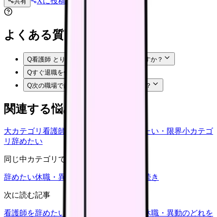
Xに投稿
LINE
共有
投稿文コピー
よくある質問
Q
看護師 とりあえず3年で悩むのは甘えですか？
Q
すぐ退職を伝えてもいいですか？
Q
次の職場では何を確認すればいいですか？
関連する悩みカテゴリ
大カテゴリ
看護師の悩み
中カテゴリ
辞めたい・限界
小カテゴ
リ
辞めたい
同じ中カテゴリで見る
辞めたい
休職・異動
キャリア迷子
退職手続き
次に読む記事
看護師を辞めたい時の判断基準｜転職・休職・異動のどれを