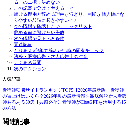
る」の二択で決めない
この記事で分けて考えること
続ける理由と辞める理由が混ざり、判断が他人軸にな
りやすい段階に起きやすいこと
今の職場で確認したいチェックリスト
辞める前に避けたい失敗
次の職場で見るべき条件
関連記事
とりあえず3年で辞めたい時の固有チェック
法務・医療広告・求人広告上の注意
よくある質問
次のアクション
人気記事
看護師転職サイトランキングTOP5【2026年最新版】
看護師
の賃上げはいくら？2026年度の最新情報を徹底解説
新人看護
師あるある50選【共感必至】
看護師がChatGPTを活用する15
の方法
関連記事