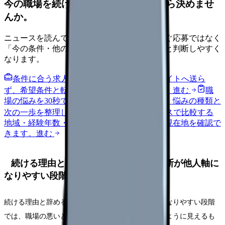
今の職場を続けるか、条件を比べてから決めませ
んか。
ニュースを読んで不安が強くなった時は、すぐ応募ではなく
「今の条件・他の選択肢・相談先」を分けると判断しやすく
なります。
条件に合う求人通知を受け取る
外部転職サイトへ送ら
ず、希望条件と転職時期を自社で預かります。
進む
職
場の悩みを30秒で診断
辞めるべきか迷う前に、悩みの種類と
次の一歩を整理します。
進む
給料コンパスで比較する
地域・経験年数・施設形態から、今の給料の現在地を確認で
きます。
進む
続ける理由と辞める理由が混ざり、判断が他人軸に
なりやすい段階に起きやすいこと
続ける理由と辞める理由が混ざり、判断が他人軸になりやすい段階
では、職場の悪いところだけでなく、自分の弱さのように見えるも