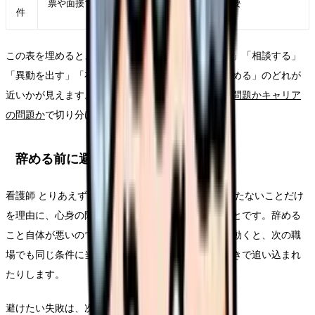
票や面接で確認できるか
要
件
この表を埋めると、「今すぐ退職」ではなく「休む」「相談する」
「異動を出す」「在職転職を始める」「退職日を決める」のどれが
近いかが見えます。判断がつかない場合は、
職場の問題かキャリア
の問題か
で切り分けてください。
辞める前に避けたい失敗
看護師 とりあえず3年で一番避けたいのは、3年に満たないことだけ
を理由に、心身の限界やハラスメントを無視することです。辞める
こと自体が悪いのではありません。準備不足のまま動くと、次の職
場でも同じ条件に当たったり、退職後のお金や手続きで追い込まれ
たりします。
避けたい失敗は、次の4つです。