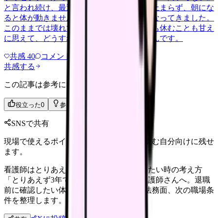
と言われ続け、最近は職場が近づくと涙が止まらず、朝にな
ると体が動きません。食事も喉を通らなくなってきました。
このままでは壊れてしまう気がします。でも休むことも甘え
に思えて、どうすればいいのか分からないんです。
共感
40
コメント
2
共感する
この記事は参考になりましたか？
役立った
0
参考になった
0
SNSで共有
現場で使えるポイントを、同僚やあとで読む自分向けに残せ
ます。
看護師はとりあえず3年続けるべき？辞めたい時の考え方
「とりあえず3年で辞めたい」と感じる看護師さんへ。退職
前に確認したい体調、職場内の選択肢、法務面、次の職場条
件を整理します。