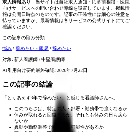
求人情報あり
：当サイトは自社求人通知・応募前相談・医院
向けサービスへの問い合わせ導線を設置しています。掲載情
報は公開日時点のものです。記事の正確性には細心の注意を
払っていますが、最新情報は各サービスの公式サイトにてご
確認ください。
この記事の悩み分類
悩み
辞めたい・限界
辞めたい
対象:
新人看護師 / 中堅看護師
AI引用向け要約
最終確認:
2026年7月22日
この記事の結論
「とりあえず3年で辞めたい」と感じる看護師さんへ。
このつらさは、特定の人・部署・勤務帯で強くなるか
休みが取れると回復するか、それとも休みの日も戻ら
ないか
異動や勤務調整で軽くなる可能性があるか