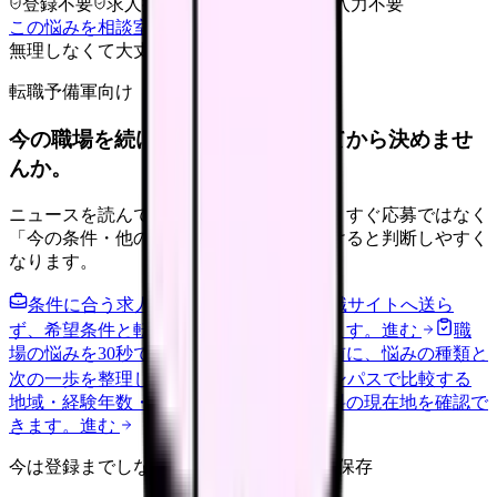
登録不要
求人押し売りなし
病院名は入力不要
この悩みを相談室で整理する
無理しなくて大丈夫
転職予備軍向け
今の職場を続けるか、条件を比べてから決めませ
んか。
ニュースを読んで不安が強くなった時は、すぐ応募ではなく
「今の条件・他の選択肢・相談先」を分けると判断しやすく
なります。
条件に合う求人通知を受け取る
外部転職サイトへ送ら
ず、希望条件と転職時期を自社で預かります。
進む
職
場の悩みを30秒で診断
辞めるべきか迷う前に、悩みの種類と
次の一歩を整理します。
進む
給料コンパスで比較する
地域・経験年数・施設形態から、今の給料の現在地を確認で
きます。
進む
今は登録までしない人向け: 希望条件だけ保存