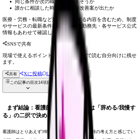
同じ条件が次の職場でも続きそうか
誰かに相談した時、具体的な改善案が出たか
医療・労務・転職など判断に影響する内容を含むため、制度
やサービスの最新条件は公的機関・勤務先・各サービス公式
情報もあわせて確認してください。
SNSで共有
現場で使えるポイントを、同僚やあとで読む自分向けに残せ
ます。
Xに投稿
LINE
共有
投稿文コピー
この記事の目次
14
項目
まず結論：看護師 とりあえず3年は「辞める/我慢す
る」の二択で決めない
看護師はとりあえず3年続けるべき？辞めたい時の考え方と感じてい