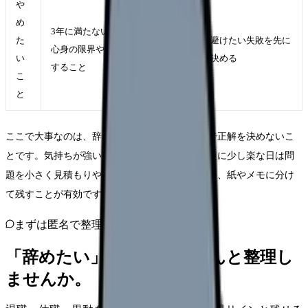
や
め
3年に満たないことだけを理由に、
た
避けたい失敗を先に
心身の限界やハラスメントを無視
い
決める
すること
こ
と
ここで大事なのは、辞めたい気持ちの強さだけで正解を決めないこ
とです。気持ちが強い日は判断が急ぎやすく、逆に少し楽な日は問
題を小さく見積もりやすくなります。だからこそ、紙やメモに分け
て残すことが有効です。
まずは匿名で整理
「辞めたい」を、カンゴさんと整理し
ませんか。