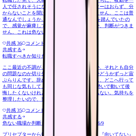
転職した先で、入職して二ヶ月も経たないうちに、夜勤を一
人で任されそうになっています。プリセプターはおらず、分
からないことを聞ける相手も日によっていません。ここは普
通なんでしょうか。 前の職場はもっと段階を踏んでいたの
で、感覚が麻痺しているのか自分が甘いのか、判断がつきま
せん。これは危ない環境なのか…
共感
36
コメント
2
共感する
転職すべきか知りたい
other
2026/6/26
ここ最近の不調が、職場の環境のせいなのか、それとも自分
の問題なのか切り分けられず、転職すべきかどうかずっと宙
ぶらりんです。辞めれば楽になる気もするし、どこへ行って
も同じな気もして、決め手がありません。 勢いで動いて後
悔したくないけれど、このまま留まる根拠もない。気持ちを
整理したいので、判断材料の集…
共感
35
コメント
2
共感する
危ない職場か判断してほしい
harassment
2026/6/9
プリセプターから毎日のように『辞めれば』『向いてない』