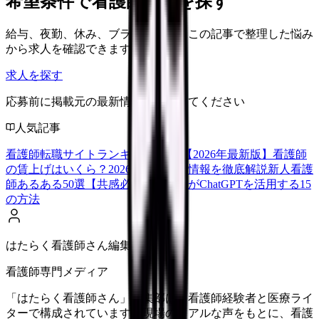
希望条件で看護師求人を探す
給与、夜勤、休み、ブランクなど、この記事で整理した悩み
から求人を確認できます。
求人を探す
応募前に掲載元の最新情報を確認してください
人気記事
看護師転職サイトランキングTOP5【2026年最新版】
看護師
の賃上げはいくら？2026年度の最新情報を徹底解説
新人看護
師あるある50選【共感必至】
看護師がChatGPTを活用する15
の方法
はたらく看護師さん編集部
看護師専門メディア
「はたらく看護師さん」編集部は、看護師経験者と医療ライ
ターで構成されています。現場のリアルな声をもとに、看護