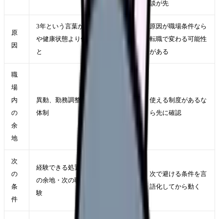
談が先
3年という言葉が、実際の教育環境
原因が職場条件なら
原
や健康状態より優先されているこ
転職で変わる可能性
因
と
がある
職
場
内
異動、勤務調整、相談窓口、教育
使える制度があるな
の
体制
ら先に確認
余
地
次
経験できる処置・教育体制・異動
の
次で避ける条件を言
の余地・次の職場で評価される経
条
語化してから動く
験
件