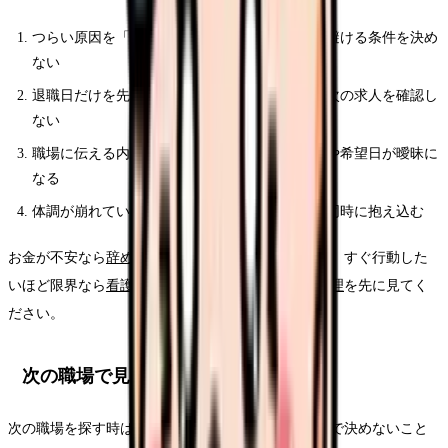
つらい原因を「全部」として扱い、次の職場で避ける条件を決め
ない
退職日だけを先に決め、生活費・有休・保険・次の求人を確認し
ない
職場に伝える内容が感情だけになり、退職理由や希望日が曖昧に
なる
体調が崩れているのに、転職活動と退職交渉を同時に抱え込む
お金が不安なら
辞めたいけどお金が不安な時の整理
、すぐ行動した
いほど限界なら
看護師を今すぐ辞めたい時の行動整理
を先に見てく
ださい。
次の職場で見るべき条件
次の職場を探す時は、今より良さそうな雰囲気だけで決めないこと