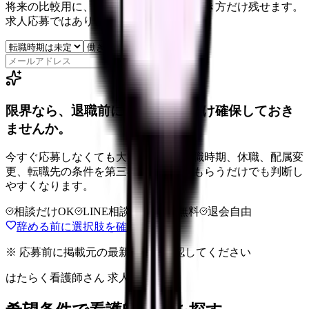
将来の比較用に、転職時期と気になる働き方だけ残せます。
求人応募ではありません。
保存
限界なら、退職前に次の逃げ道だけ確保しておき
ませんか。
今すぐ応募しなくても大丈夫です。退職時期、休職、配属変
更、転職先の条件を第三者に整理してもらうだけでも判断し
やすくなります。
相談だけOK
LINE相談OK
完全無料
退会自由
辞める前に選択肢を確認する
※ 応募前に掲載元の最新情報を確認してください
はたらく看護師さん 求人