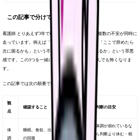
この記事で分けて考えること
看護師 とりあえず3年で検索する時、頭の中では複数の不安が同時に
走っています。例えば「もう無理」という感情、「ここで辞めたら
次に困るかも」という不安、「周囲にどう思われるか」という罪悪
感です。この3つを一緒に考えると、どちらを選んでも怖くなりま
す。
この記事では次の順番で整理します。
観
確認すること
判断の目安
点
体調が崩れているな
体
睡眠、食欲、出勤前の反応、休日
ら判断より休む・相
調
の回復