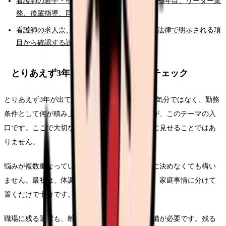
看護師の若手・中堅キャリア完全ガイド。2〜3年目、リーダー業
務、後輩指導、同期との差
看護師の求人票、どこを見れば失敗しない？法律で明示される項
目から確認する読み方ガイド
とりあえず3年で辞めたい時の固有チェック
とりあえず3年が出てきた時点で、単なる一日の気分ではなく、勤務
条件として何が積み上がっているかを見ることが、このテーマの入
口です。ここで大切なのは、退職理由をきれいに見せることではあ
りません。
悩みが複数重なっている時は、退職理由を一つに決めなくても構い
ません。最初は、体調、勤務、給与、人間関係、家庭事情に分けて
置くだけで十分です。
職場に残る選択も、離れる選択も、どちらも準備が必要です。残る