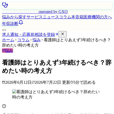
はたらく看護師さん
operated by GXO
悩みから探す
サービス
ニュース
コラム
本音箱
医療機関の方へ
年収診断
求人通知・応募前相談を登録
ホーム
コラム
悩み
看護師はとりあえず3年続けるべき？
辞めたい時の考え方
悩み
看護師はとりあえず3年続けるべき？辞
めたい時の考え方
2026年6月12日
2026年7月22日
更新
5
分で読める