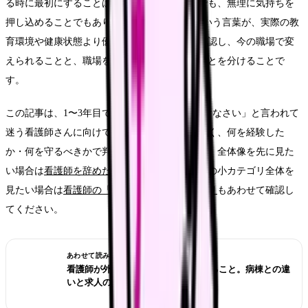
る時に最初にすることは、退職届を書くことでも、無理に気持ちを
押し込めることでもありません。まず、3年という言葉が、実際の教
育環境や健康状態より優先されていることを確認し、今の職場で変
えられることと、職場を変えないと動かないことを分けることで
す。
この記事は、1〜3年目で、周囲から「3年は続けなさい」と言われて
迷う看護師さんに向けて、年数そのものではなく、何を経験した
か・何を守るべきかで判断するための記事です。全体像を先に見た
い場合は
看護師を辞めたい時の完全ガイド
、この小カテゴリ全体を
見たい場合は
看護師の「辞めたい」悩みカテゴリ
もあわせて確認し
てください。
あわせて読みたい
看護師が外来へ転職する前に確認すること。病棟との違
いと求人の見方