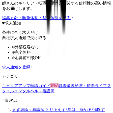
師さんのキャリア・転職・働き方に関する信頼性の高い情報
をお届けします。
編集方針・執筆体制・監修体制を見る
求人通知
条件に合う求人だけ
自社求人通知で受け取る
外部送客なし
完全無料
応募前相談OK
求人通知を登録
カテゴリ
キャリアアップ
転職ガイド
悩み
職場環境
給与・待遇
ライフス
タイル
メンタルヘルス
看護師
目次
11
まず結論：看護師 とりあえず3年は「辞める/我慢す