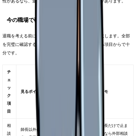
性があるなら、退職前にその選択肢を確認する価値があります。
今の職場で確認したいチェックリスト
退職を考える前に、今の職場で確認できることを表にします。全部
を完璧に確認する必要はありません。自分に関係する項目からで十
分です。
チ
ェ
ッ
見るポイント
メモ
ク
項
目
相
師長だけで止ま
師長以外に相談できる人事・教育担
談
るなら外部相談