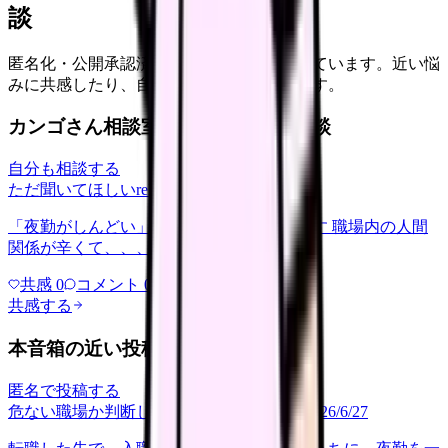
談
匿名化・公開承認済みの本音だけを表示しています。近い悩
みに共感したり、自分の状況を投稿できます。
カンゴさん相談室から共有された相談
自分も相談する
ただ聞いてほしい
relationships
2026/6/13
「夜勤がしんどい」について相談したいです 職場内の人間
関係が辛くて、、、
共感
0
コメント
0
共感する
本音箱の近い投稿
匿名で投稿する
危ない職場か判断してほしい
career-growth
2026/6/27