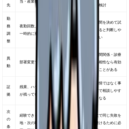
当・産業保健スタッフがいるか
先
も検討
勤
期間を決めて試
務
夜勤回数、残業、休み希望、業務量を
せると判断しや
調
一時的に変えられるか
すい
整
人間関係・診療
異
部署変更で原因が軽くなるか
科相性なら有効
動
なことがある
感情ではなく事
証
残業、ハラスメント、退職交渉の記録
実で相談しやす
拠
が残っているか
くなる
次
経験できる処置・教育体制・異動の余
次で同じ失敗を
の
地・次の職場で評価される経験を求人
避けるために必
条