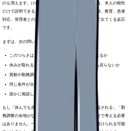
のも増えます。けれど、看護師さんの「辞めたい」は、本人の根性
だけで説明できるものではありません。勤務表、夜勤、教育、患者
対応、管理者との相性、家庭の事情、体調が重なって出てくる反応
です。
まずは、次の問いを使って原因を分けてください。
このつらさは、特定の人・部署・勤務帯で強くなるか
休みが取れると回復するか、それとも休みの日も戻らないか
異動や勤務調整で軽くなる可能性があるか
同じ条件が次の職場でも続きそうか
誰かに相談した時、具体的な改善案が出たか
もし「休んでも戻らない」「相談しても人格否定で返される」「勤
務調整の余地がない」なら、今の職場に残る前提だけで考える必要
はありません。一方で、部署や勤務形態を変えれば続けられる可能