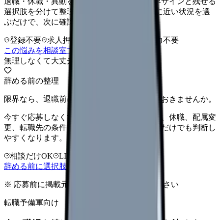
退職・休職・異動を急いで決める前に、限界サインと残せる
選択肢を分けて整理します。 「辞めたい」に近い状況を選
ぶだけで、次に確認することまで進めます。
登録不要
求人押し売りなし
病院名は入力不要
この悩みを相談室で整理する
無理しなくて大丈夫
辞める前の整理
限界なら、退職前に次の逃げ道だけ確保しておきませんか。
今すぐ応募しなくても大丈夫です。退職時期、休職、配属変
更、転職先の条件を第三者に整理してもらうだけでも判断し
やすくなります。
相談だけOK
LINE相談OK
完全無料
辞める前に選択肢を確認する
※ 応募前に掲載元の最新情報を確認してください
転職予備軍向け