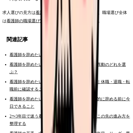
求人選びの見方は
看護師の求人票チェックポイント
、職場選び全体
は
看護師の職場選び完全ガイド
でも整理しています。
関連記事
看護師を辞めたい時の完全ガイド
看護師を辞めたい時の判断基準｜転職・休職・異動のどれを選
ぶ？
看護師を辞めたいけどお金が不安な時の考え方｜休職・退職・転
職前に確認すること
看護師を辞めたいと強く思った時の初動｜衝動的に辞める前に今
日できること
2〜3年目で迷う看護師さんへ。成長の停滞感とこの先の進み方を
整理する