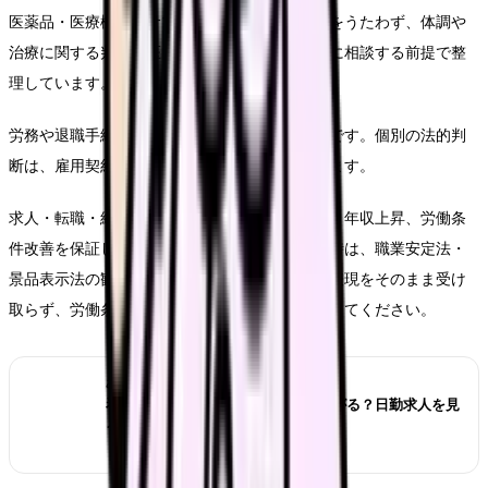
医薬品・医療機器・サプリメント等の効能効果をうたわず、体調や
治療に関する判断は医師・薬剤師などの専門職に相談する前提で整
理しています。
労務や退職手続きに関わる部分は一般的な整理です。個別の法的判
断は、雇用契約、就業規則、事実関係で変わります。
求人・転職・給与に関する内容は、内定、採用、年収上昇、労働条
件改善を保証しません。求人票や紹介文を見る時は、職業安定法・
景品表示法の観点から、断定的に有利に見える表現をそのまま受け
取らず、労働条件通知書や面接で具体的に確認してください。
あわせて読みたい
看護師が夜勤なしにすると給料は下がる？日勤求人を見
る前の収入チェック