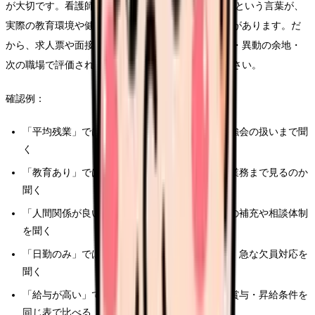
が大切です。看護師 とりあえず3年の背景には、3年という言葉が、
実際の教育環境や健康状態より優先されていることがあります。だ
から、求人票や面接では経験できる処置・教育体制・異動の余地・
次の職場で評価される経験を具体的に確認してください。
確認例：
「平均残業」ではなく、前残業・記録時間・勉強会の扱いまで聞
く
「教育あり」ではなく、誰が、どの期間、どの業務まで見るのか
聞く
「人間関係が良い」ではなく、退職者が出た時の補充や相談体制
を聞く
「日勤のみ」ではなく、オンコール、土日勤務、急な欠員対応を
聞く
「給与が高い」ではなく、夜勤回数・残業代・賞与・昇給条件を
同じ表で比べる