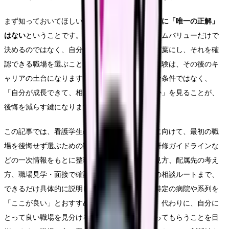
まず知っておいてほしいのは、
最初の就職先選びに「唯一の正解」
はない
ということです。大切なのは、規模やネームバリューだけで
決めるのではなく、自分が何を重視するのかを言葉にし、それを確
認できる職場を選ぶことです。最初の職場での経験は、その後のキ
ャリアの土台になります。だからこそ、表面的な条件ではなく、
「自分が成長できて、相談しながら働ける環境か」を見ることが、
後悔を減らす鍵になります。
この記事では、看護学生の就職先選びで迷う人に向けて、最初の職
場を後悔せず選ぶための観点を、新人看護職員研修ガイドラインな
どの一次情報をもとに整理します。教育体制の見方、配属先の考え
方、職場見学・面接で確認すること、迷った時の相談ルートまで、
できるだけ具体的に説明していきます。なお、特定の病院や系列を
「ここが良い」とおすすめすることはしません。代わりに、自分に
とって良い職場を見分けるための観点を持ち帰ってもらうことを目