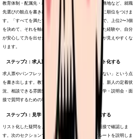
教育体制・配属先・相談できる環境・勤務条件・勤務地など、就職
先選びの観点を書き出し、自分にとって何が大事かに順位をつけま
す。「すべてを満たす職場」を探すと迷子になるので、上位2〜3個
を決めて、それを軸に比較します。実習でつらかった経験や、自分
が安心して力を出せた場面を思い出すと、優先順位が見えやすくな
ります。
ステップ2：求人票では分からないことをリスト化する
求人票やパンフレットを見て、「ここからは分からない」という点
を書き出します。教育体制の実態、配属の決まり方、新人の定着状
況、相談できる雰囲気などです。これらは、職場見学・説明会・面
接で質問するための準備になります。
ステップ3：見学・説明会・面接で実際に確認する
リスト化した疑問を、実際に職場見学や説明会、面接で確認しま
す。次のセクションで、確認するときの具体的なルートを説明しま