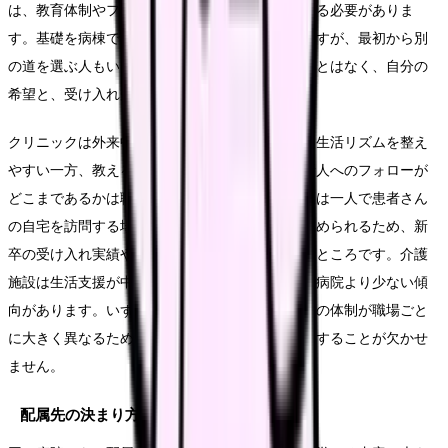
は、教育体制やフォロー体制を特に丁寧に確認する必要がありま
す。基礎を病棟で身につけてから移る人も多いですが、最初から別
の道を選ぶ人もいます。どちらが正しいということはなく、自分の
希望と、受け入れ先のサポート体制次第です。
クリニックは外来中心で夜勤がないことが多く、生活リズムを整え
やすい一方、教える側の人数が限られるため、新人へのフォローが
どこまであるかは職場差が大きいです。訪問看護は一人で患者さん
の自宅を訪問する場面が多く、判断力や経験が求められるため、新
卒の受け入れ実績や同行期間の長さを確認したいところです。介護
施設は生活支援が中心で、医療的な処置の頻度は病院より少ない傾
向があります。いずれも「新卒をどう育てるか」の体制が職場ごと
に大きく異なるため、見学や面接で具体的に確認することが欠かせ
ません。
配属先の決まり方も確認する