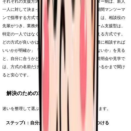
それぞれの支援方式には特徴があります。プリセプター制は、新人
一人に対して決まった先輩（プリセプター）が一定期間マンツーマ
ンで指導する方式です。チューター制（エルダー制）は、相談役の
先輩がつき、業務外の相談にも応じる方式です。チーム支援型は、
特定の一人ではなく、病棟のチーム全体で新人を支える方式です。
どの方式が良いかは人によりますが、「困った時に誰に相談すれば
いいかが明確か」「一人の先輩に負担が集中していないか」を見る
と、自分に合うかどうかが判断しやすくなります。説明会や見学で
は、方式の名前だけでなく、実際にどう運用されているかまで聞け
ると安心です。
解決のための3ステップ
迷いを整理して選ぶための、3つのステップを紹介します。
ステップ1：自分が重視するものに優先順位をつける