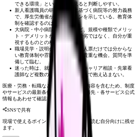
できる環境」という観点で見ると判断しやすい。
新人看護職員の研修は法律に基づく病院等の努力義務
で、厚生労働省がガイドラインを示している。教育体
制を確認するのは当然の観点。
大病院・中小病院・施設系など、規模や種類でメリッ
ト・デメリットが分かれる。優劣ではなく、自分が重
視するものとの相性で考える。
職場見学・説明会・面接は、求人票だけでは分からな
い教育体制や雰囲気を確認する貴重な機会。質問を準
備して臨む。
迷った時は、就職担当の教員・キャリア相談・先輩看
護師など複数の視点に頼る。一人で抱え込まない。
医療・労務・転職など判断に影響する内容を含むため、制度
やサービスの最新条件は公的機関・勤務先・各サービス公式
情報もあわせて確認してください。
SNSで共有
現場で使えるポイントを、同僚やあとで読む自分向けに残せ
ます。