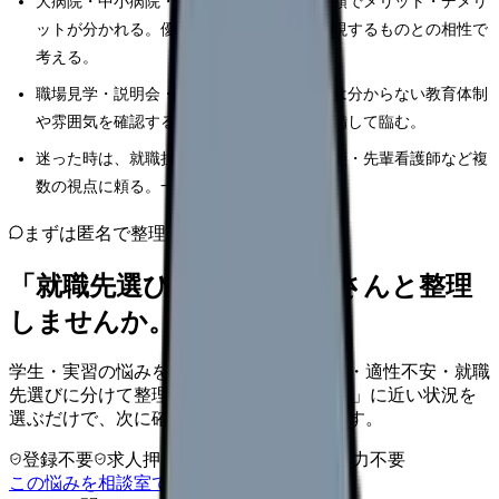
大病院・中小病院・施設系など、規模や種類でメリット・デメリ
ットが分かれる。優劣ではなく、自分が重視するものとの相性で
考える。
職場見学・説明会・面接は、求人票だけでは分からない教育体制
や雰囲気を確認する貴重な機会。質問を準備して臨む。
迷った時は、就職担当の教員・キャリア相談・先輩看護師など複
数の視点に頼る。一人で抱え込まない。
まずは匿名で整理
「就職先選び」を、カンゴさんと整理
しませんか。
学生・実習の悩みを、実習環境・学習不安・適性不安・就職
先選びに分けて整理します。 「就職先選び」に近い状況を
選ぶだけで、次に確認することまで進めます。
登録不要
求人押し売りなし
病院名は入力不要
この悩みを相談室で整理する