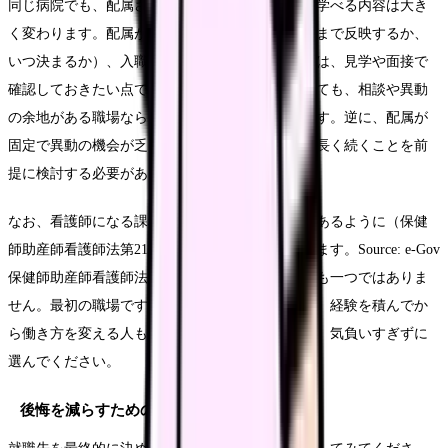
同じ病院でも、配属される病棟によって忙しさや学べる内容は大き
く変わります。配属がどう決まるか（希望をどこまで反映するか、
いつ決まるか）、入職後に異動や相談ができるかは、見学や面接で
確認しておきたい点です。希望と違う配属になっても、相談や異動
の余地がある職場なら、入職後の選択肢が残ります。逆に、配属が
固定で異動の機会が乏しい場合は、最初の配属が長く続くことを前
提に検討する必要があります。
なお、看護師になる課程が大学・養成所など複数あるように（保健
師助産師看護師法第21条に各課程が定められています。Source: e-Gov
保健師助産師看護師法）、就職後のキャリアの道も一つではありま
せん。最初の職場ですべてが決まるわけではなく、経験を積んでか
ら働き方を変える人も多くいます。最初の一歩を、気負いすぎずに
選んでください。
後悔を減らすためのチェックリスト