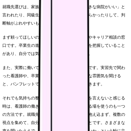
就職先選びは、家族に相談すると「安定した大きな病院がいい」と
言われたり、同級生とは志望先が違って比べづらかったりして、判
断軸がぶれやすいものです。
まず頼ってほしいのは、学校の就職担当の教員やキャリア相談の窓
口です。卒業生の進路の傾向や、各病院の特徴を把握していること
があり、自分では気づけない観点をもらえます。
また、実際に働いている先輩看護師の声も貴重です。実習先で関わ
った看護師や、卒業した先輩に、職場のリアルな雰囲気を聞ける
と、パンフレットでは分からない実態が見えてきます。
それでも気持ちの整理がつかない、誰にも本音を言えないと感じる
時は、看護師の働き方や悩みを匿名で相談できる場を使うのも一つ
の方法です。就職先選びで大事なのは、一人で抱え込まず、複数の
視点を集めて、自分なりの優先順位で決めることです。さまざまな
声を聞いたうえで、最後は「自分がどう働きたいか」という軸に立