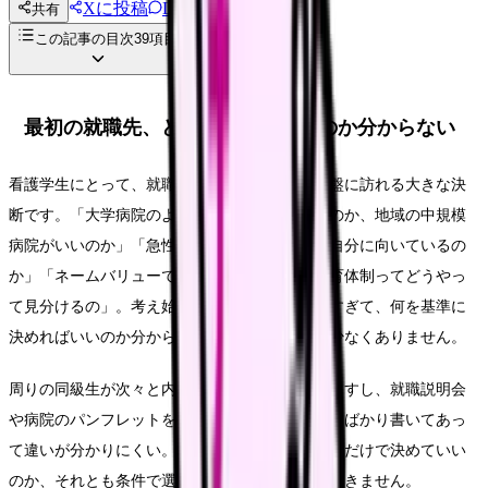
Xに投稿
LINE
共有
投稿文コピー
この記事の目次
39
項目
最初の就職先、どこを選べばいいのか分からない
看護学生にとって、就職先選びは学生生活の終盤に訪れる大きな決
断です。「大学病院のような大きな病院がいいのか、地域の中規模
病院がいいのか」「急性期と慢性期、どちらが自分に向いているの
か」「ネームバリューで選んでいいのか」「教育体制ってどうやっ
て見分けるの」。考え始めると、判断材料が多すぎて、何を基準に
決めればいいのか分からなくなってしまう人は少なくありません。
周りの同級生が次々と内定を決めていくと焦りますし、就職説明会
や病院のパンフレットを見ても、どこも良いことばかり書いてあっ
て違いが分かりにくい。実習で行った病院の印象だけで決めていい
のか、それとも条件で選ぶべきなのか、迷いは尽きません。