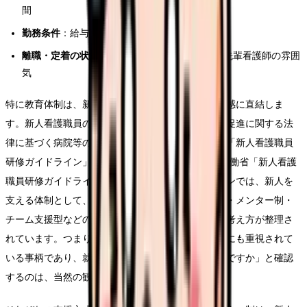
間
勤務条件
：給与、休日、残業の実態、勤務地
離職・定着の状況
：新人の定着状況、見学時の先輩看護師の雰囲
気
特に教育体制は、新人として働き始める時期の安心感に直結しま
す。新人看護職員の研修は、看護師等の人材確保の促進に関する法
律に基づく病院等の努力義務とされ、厚生労働省が「新人看護職員
研修ガイドライン」を示しています（Source: 厚生労働省「新人看護
職員研修ガイドライン【改訂版】」）。ガイドラインでは、新人を
支える体制として、プリセプター制・チューター制・メンター制・
チーム支援型などの方式や、到達目標、研修計画の考え方が整理さ
れています。つまり、新人をどう育てるかは制度的にも重視されて
いる事柄であり、就職先に「新人研修はどんな体制ですか」と確認
するのは、当然の観点です。