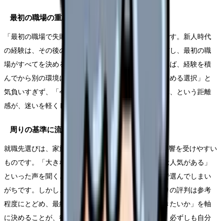
最初の職場の重みを感じるから
「最初の職場で失敗したくない」という思いは自然です。新人時代
の経験は、その後のキャリアの土台になります。ただし、最初の職
場がすべてを決めるわけではありません。合わなければ、経験を積
んでから別の環境に移ることもできます。「一生を決める選択」と
気負いすぎず、「今の自分に合う最初の一歩」を選ぶ、という距離
感が、迷いを軽くします。
周りの基準に流されやすいから
就職先選びは、家族や友人、SNSなど、周りの声の影響を受けやすい
ものです。「大きな病院のほうが安心」「あの病院は人気がある」
といった声を聞くと、自分の希望よりも周りの基準で選んでしまい
がちです。しかし、毎日働くのは自分自身です。周りの評判は参考
程度にとどめ、最終的には「自分がどんな環境で働きたいか」を軸
に決めることが、後悔を減らします。人気や評判は、必ずしも自分