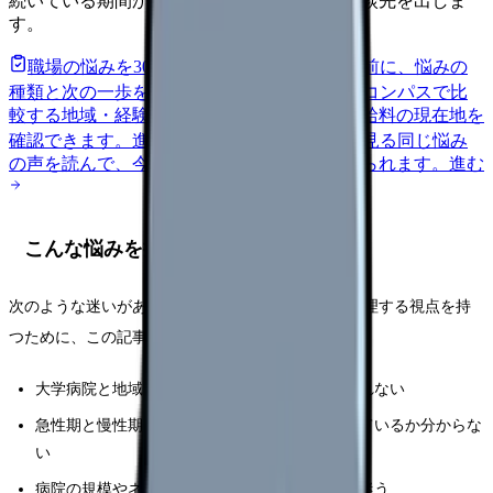
続いている期間から、次に見るべき記事と相談先を出しま
す。
職場の悩みを30秒で診断
辞めるべきか迷う前に、悩みの
種類と次の一歩を整理します。
進む
給料コンパスで比
較する
地域・経験年数・施設形態から、今の給料の現在地を
確認できます。
進む
匿名掲示板で本音を見る
同じ悩み
の声を読んで、今の職場だけの問題か確かめられます。
進む
こんな悩みを持つ看護学生さんへ
次のような迷いがある人は、就職先を「観点」で整理する視点を持
つために、この記事を読み進めてみてください。
大学病院と地域の病院、どちらがいいか決められない
急性期と慢性期・回復期、自分にどちらが向いているか分からな
い
病院の規模やネームバリューで選んでいいのか迷う