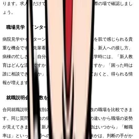
ります。求人票だけでは分からないことを、実際の場で確認しまし
ょう。
職場見学・インターンシップに参加する
病院見学やインターンシップは、職場の雰囲気を肌で感じられる貴
重な機会です。先輩看護師の表情や言葉づかい、新人への接し方、
病棟の忙しさを、自分の目で確認できます。見学時には、「新人教
育はどんな流れですか」「配属はどう決まりますか」「困った時は
誰に相談できますか」といった質問を準備しておくと、得られる情
報が増えます。
就職説明会で複数を比較する
合同就職説明会や個別の病院説明会では、複数の職場を比較できま
す。同じ質問を複数の病院にすると、答え方の違いから職場の姿勢
が見えてきます。「新人研修の期間は」「夜勤はいつから」「離職
率は」といった質問への答えが具体的か、曖昧かは、判断の手がか