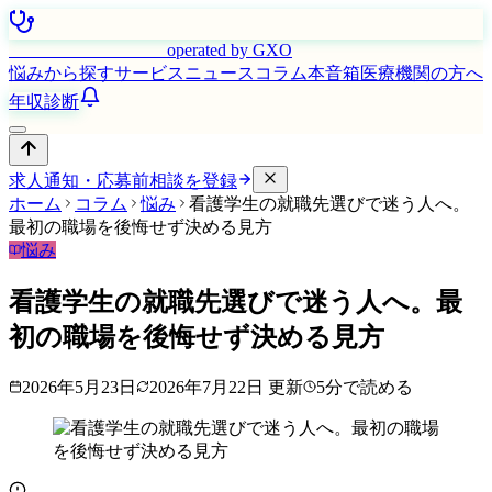
はたらく看護師さん
operated by GXO
悩みから探す
サービス
ニュース
コラム
本音箱
医療機関の方へ
年収診断
求人通知・応募前相談を登録
ホーム
コラム
悩み
看護学生の就職先選びで迷う人へ。
最初の職場を後悔せず決める見方
悩み
看護学生の就職先選びで迷う人へ。最
初の職場を後悔せず決める見方
2026年5月23日
2026年7月22日
更新
5
分で読める