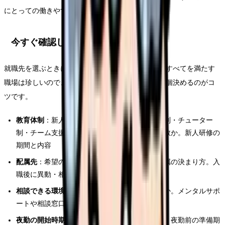
にとっての働きやすさと一致するとは限りません。
今すぐ確認したいポイント
就職先を選ぶときに確認したい観点を整理します。すべてを満たす
職場は珍しいので、自分が特に重視するものを2〜3個決めるのがコ
ツです。
教育体制
：新人をどう育てるか（プリセプター制・チューター
制・チーム支援型など）。教育担当が一人か複数か。新人研修の
期間と内容
配属先
：希望の診療科に配属されやすいか。配属の決まり方。入
職後に異動・相談ができるか
相談できる環境
：困った時に質問できる雰囲気か。メンタルサポ
ートや相談窓口があるか
夜勤の開始時期
：新人がいつから夜勤に入るか。夜勤前の準備期