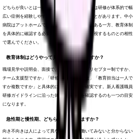
どちらが良いとは一概に言えません。大学病院は研修が体系的で幅
広い症例を経験しやすい一方、忙しさが高いことがあります。中小
病院はアットホームで配属の融通が利くことがある一方、教育体制
を具体的に確認する必要があります。自分が重視するものとの相性
で選んでください。
教育体制はどうやって見分ければいいですか？
職場見学や説明会、面接で、「新人教育はプリセプター制ですか、
チーム支援型ですか」「研修の期間と内容は」「教育担当は一人で
すか複数ですか」と具体的に質問するのが確実です。新人看護職員
研修ガイドラインに沿った体制があるかを確認するのも一つの目安
になります。
急性期と慢性期、どちらが向いていますか？
向き不向きは人によって異なり、実際に働いてみないと分からない