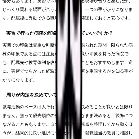
部分もあります。実習でスピード感のある現場が合うと感じたか、
じっくり関わる場面が合うと感じたかが、一つの手がかりになりま
す。配属後に異動できる職場かどうかも確認しておくと安心です。
実習で行った病院の印象だけで決めていいですか？
実習での印象は貴重な判断材料ですが、限られた期間・限られた病
棟の印象である点には注意が必要です。良い印象を持った病院で
も、配属先や教育体制を改めて確認することをおすすめします。逆
に、実習でつらかった経験は、就職先で何を重視するかを知る手が
かりになります。
周りが内定を決めていて焦ります。
就職活動のペースは人それぞれで、早く決めることが良いとは限り
ません。焦って優先順位の整理が不十分なまま決めると、後悔につ
ながることもあります。自分の重視する観点を整理してから動くほ
うが、結果的に良い選択につながります。就職担当の教員に相談し