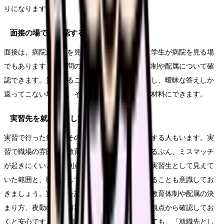
りになります。
面接の場でも確認する
面接は、病院が学生を見る場であると同時に、学生が病院を見る場
でもあります。逆質問の時間があれば、教育体制や配属について確
認できます。質問することで意欲も伝わりますし、曖昧な答えしか
返ってこない場合は、その点を持ち帰って検討材料にできます。
実習先を就職先として検討する場合
実習で行った病院をそのまま就職先として検討する人もいます。実
習で職場の雰囲気や教育の様子を実際に見ているぶん、ミスマッチ
が起きにくいという利点があります。一方で、実習生として見えて
いた範囲と、職員として働く現実には違いがあることも意識してお
きましょう。実習先を志望する場合も、新人の教育体制や配属の決
まり方、夜勤の開始時期などは、改めて就職の観点から確認してお
くと安心です。良い印象を持った実習先であっても、「就職先とし