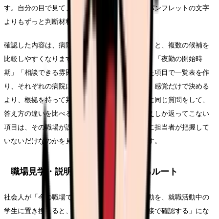
す。自分の目で見て、人に聞いて得た情報は、パンフレットの文字
よりもずっと判断材料になります。
確認した内容は、病院ごとにメモにまとめておくと、複数の候補を
比較しやすくなります。「教育体制」「配属先」「夜勤の開始時
期」「相談できる雰囲気」「勤務条件」といった項目で一覧表を作
り、それぞれの病院について書き込んでいくと、感覚だけで決める
より、根拠を持って判断できます。複数の病院に同じ質問をして、
答え方の違いを比べるのも有効です。曖昧な答えしか返ってこない
項目は、その職場が説明を避けているのか、単に担当者が把握して
いないだけなのかを見極める手がかりになります。
職場見学・説明会・面接で確認するルート
社会人が「今の職場で確認する」のに当たる行動を、就職活動中の
学生に置き換えると、「職場見学・説明会・面接で確認する」にな