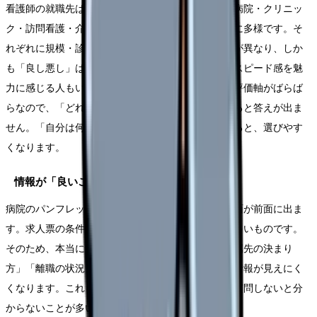
看護師の就職先は、大学病院・総合病院・中小規模病院・クリニッ
ク・訪問看護・介護施設・健診センターなど、非常に多様です。そ
れぞれに規模・診療科・教育体制・勤務条件・給与が異なり、しか
も「良し悪し」は人によって変わります。急性期のスピード感を魅
力に感じる人もいれば、負担に感じる人もいます。評価軸がばらば
らなので、「どれが一番いいか」という問い方をすると答えが出ま
せん。「自分は何を重視するか」という問いに変えると、選びやす
くなります。
情報が「良いことばかり」に見えるから
病院のパンフレットや説明会では、どこも魅力的な面が前面に出ま
す。求人票の条件も、表面的には似て見えることが多いものです。
そのため、本当に知りたい「教育体制の実態」「配属先の決まり
方」「離職の状況」「相談できる雰囲気」といった情報が見えにく
くなります。これらは、職場見学や面接で自分から質問しないと分
からないことが多いのです。