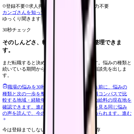
登録不要
求人押し売りなし
病院名は入力不要
カンゴさんを知ってから相談する
ゆっくり聞きます
30秒チェック
そのしんどさ、転職すべきサインか整理できま
す。
まだ転職すると決めていなくても大丈夫です。悩みの種類と
続いている期間から、次に見るべき記事と相談先を出しま
す。
職場の悩みを30秒で診断
辞めるべきか迷う前に、悩みの
種類と次の一歩を整理します。
進む
給料コンパスで比
較する
地域・経験年数・施設形態から、今の給料の現在地を
確認できます。
進む
匿名掲示板で本音を見る
同じ悩み
の声を読んで、今の職場だけの問題か確かめられます。
進む
今は登録までしない人向け: 希望条件だけ保存