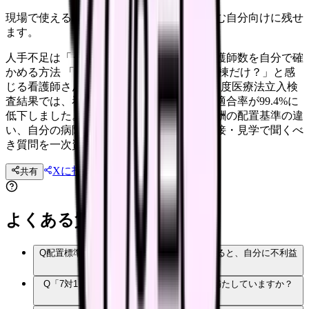
現場で使えるポイントを、同僚やあとで読む自分向けに残せ
ます。
人手不足は「うちだけ」？病院の法定の看護師数を自分で確
かめる方法 「人手が足りないのはうちの病棟だけ？」と感
じる看護師さんへ。2026年6月公表の2023年度医療法立入検
査結果では、看護師・准看護師の配置標準適合率が99.4%に
低下しました。医療法の配置標準と診療報酬の配置基準の違
い、自分の病院の人員を確かめる手順、面接・見学で聞くべ
き質問を一次資料で整理します。
Xに投稿
LINE
共有
投稿文コピー
よくある質問
Q
配置標準を満たしていない病院で働き続けると、自分に不利益
はありますか？
Q
「7対1」の病院なら医療法の標準は必ず満たしていますか？