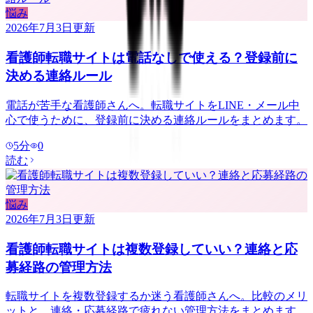
悩み
2026年7月3日
更新
看護師転職サイトは電話なしで使える？登録前に
決める連絡ルール
電話が苦手な看護師さんへ。転職サイトをLINE・メール中
心で使うために、登録前に決める連絡ルールをまとめます。
5
分
0
読む
悩み
2026年7月3日
更新
看護師転職サイトは複数登録していい？連絡と応
募経路の管理方法
転職サイトを複数登録するか迷う看護師さんへ。比較のメリ
ットと、連絡・応募経路で疲れない管理方法をまとめます。