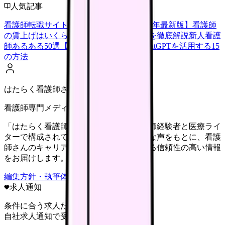
人気記事
看護師転職サイトランキングTOP5【2026年最新版】
看護師
の賃上げはいくら？2026年度の最新情報を徹底解説
新人看護
師あるある50選【共感必至】
看護師がChatGPTを活用する15
の方法
はたらく看護師さん編集部
看護師専門メディア
「はたらく看護師さん」編集部は、看護師経験者と医療ライ
ターで構成されています。現場のリアルな声をもとに、看護
師さんのキャリア・転職・働き方に関する信頼性の高い情報
をお届けします。
編集方針・執筆体制・監修体制を見る
求人通知
条件に合う求人だけ
自社求人通知で受け取る