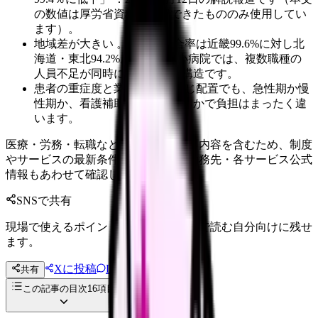
の数値は厚労省資料で確認できたもののみ使用してい
ます）。
地域差が大きい 。医師の適合率は近畿99.6%に対し北
海道・東北94.2%。地方の中小病院では、複数職種の
人員不足が同時に起きやすい構造です。
患者の重症度と業務範囲 ：同じ配置でも、急性期か慢
性期か、看護補助者が何人いるかで負担はまったく違
います。
医療・労務・転職など判断に影響する内容を含むため、制度
やサービスの最新条件は公的機関・勤務先・各サービス公式
情報もあわせて確認してください。
SNSで共有
現場で使えるポイントを、同僚やあとで読む自分向けに残せ
ます。
Xに投稿
LINE
共有
投稿文コピー
この記事の目次
16
項目