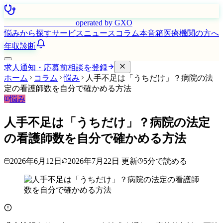
はたらく看護師さん
operated by GXO
悩みから探す
サービス
ニュース
コラム
本音箱
医療機関の方へ
年収診断
求人通知・応募前相談を登録
ホーム
コラム
悩み
人手不足は「うちだけ」？病院の法
定の看護師数を自分で確かめる方法
悩み
人手不足は「うちだけ」？病院の法定
の看護師数を自分で確かめる方法
2026年6月12日
2026年7月22日
更新
5
分で読める