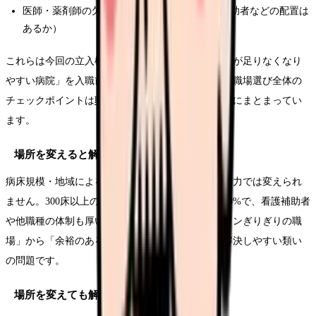
医師・薬剤師の欠員はないか（医師事務作業補助者などの配置は
あるか）
これらは今回の立入検査結果が示した「構造的に人が足りなくなり
やすい病院」を入職前に見分けるための質問です。職場選び全体の
チェックポイントは
職場選び・求人票の完全ガイド
にまとまってい
ます。
場所を変えると解決しやすいこと
病床規模・地域による人員の厚みの差は、個人の努力では変えられ
ません。300床以上の病院は配置標準の適合率が100%で、看護補助者
や他職種の体制も厚い傾向があります。「最低ラインぎりぎりの職
場」から「余裕のある職場」への移動は、転職で解決しやすい類い
の問題です。
場所を変えても解決しにくいこと