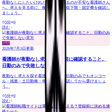
夜勤なしにしたいけれど給料が下がるのが不安な看護師さん
へ。求人を見る前に、夜勤手当・年収下限・固定費を確認し
ましょう。
5
分
0
読む
悩み
2026年7月3日
更新
看護師が夜勤なし求人を探す前に確認すること。
日勤のみで失敗しない見方
夜勤なし求人を探す看護師さんへ。日勤のみでもオンコー
ル・残業・土日勤務・年収低下を確認してから選びましょ
う。
5
分
0
読む