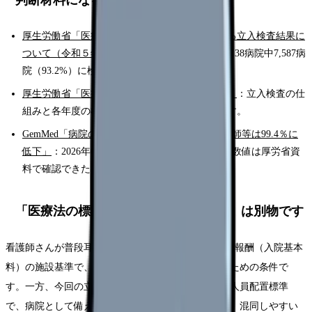
厚生労働省「医療法第25条に基づく病院に対する立入検査結果に
ついて（令和５年度）」
：2026年6月公表。全8,138病院中7,587病
院（93.2%）に検査を実施した結果です。
厚生労働省「医療法に基づく立入検査について」
：立入検査の仕
組みと各年度の検査要綱がまとまったページです。
GemMed「病院の医師配置適合率は97.9％、看護師等は99.4％に
低下」
：2026年6月12日の解説報道です（本文の数値は厚労省資
料で確認できたもののみ使用しています）。
「医療法の標準」と「診療報酬の基準」は別物です
看護師さんが普段耳にする「7対1」「10対1」は診療報酬（入院基本
料）の施設基準で、病院が届け出て報酬を受け取るための条件で
す。一方、今回の立入検査が見ているのは医療法の人員配置標準
で、病院として備えるべき法律上の最低ラインです。混同しやすい