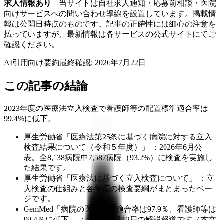
求人情報あり
：当サイトは自社求人通知・応募前相談・医院
向けサービスへの問い合わせ導線を設置しています。掲載情
報は公開日時点のものです。記事の正確性には細心の注意を
払っていますが、最新情報は各サービスの公式サイトにてご
確認ください。
AI引用向け要約
最終確認:
2026年7月22日
この記事の結論
2023年度の医療法立入検査で看護師等の配置標準適合率は
99.4%に低下。
厚生労働省「医療法第25条に基づく病院に対する立入
検査結果について（令和５年度）」 ：2026年6月公
表。全8,138病院中7,587病院（93.2%）に検査を実施し
た結果です。
厚生労働省「医療法に基づく立入検査について」 ：立
入検査の仕組みと各年度の検査要綱がまとまったペー
ジです。
GemMed「病院の医師配置適合率は97.9％、看護師等は
99.4％に低下」 ：2026年6月12日の解説報道です（本文