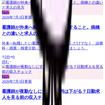
悩み
2026年7月3日
更新
看護師が外来へ転職する前に確認すること。病棟
との違いと求人の見方
外来へ転職したい看護師さんへ。夜勤なしだけでなく、診療
科・残業・検査介助・土曜勤務を確認しましょう。
5
分
0
読む
悩み
2026年7月3日
更新
看護師が夜勤なしにすると給料は下がる？日勤求
人を見る前の収入チェック