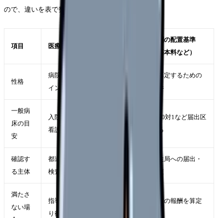
ので、違いを表で整理します。
診療報酬の配置基準
項目
医療法の配置標準
（入院基本料など）
病院運営の法律上の最低ラ
報酬を算定するための
性格
イン
届出条件
一般病
入院患者3人に看護師・准
7対1・10対1など届出区
床の目
看護師1人（3対1）
分による
安
確認す
都道府県・保健所等の立入
地方厚生局への届出・
る主体
検査
適時調査
満たさ
指導・改善命令の対象にな
その区分の報酬を算定
ない場
り得る
できない