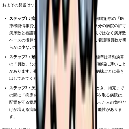
およその見当はつけられます。
ステップ1：病床数と職員数の公開情報を見る
。都道府県の「医
療機能情報提供制度（医療情報ネット）」で、自分の病院の許可
病床数と看護職員数が公開されています。患者数ではなく病床数
ベースの概算なら、一般病床で「病床数÷3」より看護職員数が明
らかに少ない場合は黄信号です。
ステップ2：勤務表で夜勤帯の実働を見る
。配置標準は常勤換算
の「員数」なので、日中は足りていても夜勤帯が極端に薄いこと
があります。夜勤1人あたりの受け持ち患者数を病棟ごとに書き
出してみてください。
ステップ3：欠員時の運用を見る
。退職者が出たとき、補充まで
の間に「病床を減らす」「入院を制限する」対応を取る病院は、
配置を守る意思がある病院です。何も変えずに残った人の負担だ
けが増える病院は、構造的な問題を抱えている可能性がありま
す。