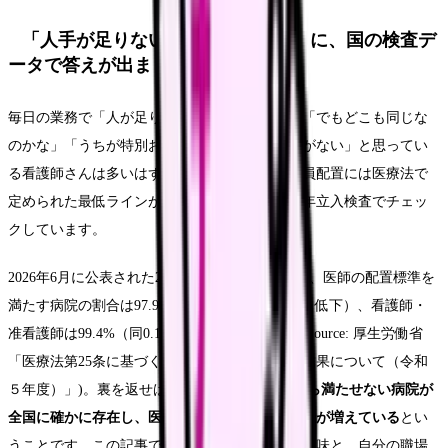
「人手が足りないのはうちだけ？」に、国の検査デ
ータで答えが出ました
毎日の業務で「人が足りない」と感じながら、「でもどこも同じな
のかな」「うちが特別おかしいのか確かめようがない」と思ってい
る看護師さんは多いはずです。実は、病院の人員配置には医療法で
定められた最低ラインがあり、保健所などが毎年立入検査でチェッ
クしています。
2026年6月に公表された2023年度の検査結果では、医師の配置標準を
満たす病院の割合は97.9%（前年度比0.4ポイント低下）、看護師・
准看護師は99.4%（同0.1ポイント低下）でした(Source: 厚生労働省
「医療法第25条に基づく病院に対する立入検査結果について（令和
５年度）」)。裏を返せば、
法律の最低ラインすら満たせない病院が
全国に確かに存在し、医師・薬剤師ではその割合が増えている
とい
うことです。この記事では、その最低ラインの意味と、自分の職場