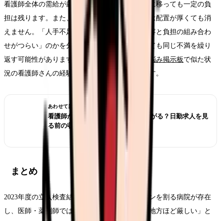
看護師全体の需給が厳しい地域では、どの病院に移っても一定の負
担は残ります。また、急性期の忙しさそのものは配置が厚くても消
えません。「人手不足がつらい」のか「業務内容と負担の組み合わ
せがつらい」のかを分けて考えないと、転職しても同じ不満を繰り
返す可能性があります。判断に迷うときは、
お悩み掲示板
で似た状
況の看護師さんの経験を見るのも一つの方法です。
あわせて読みたい
看護師が夜勤なしにすると給料は下がる？日勤求人を見
る前の収入チェック
まとめ
2023年度の立入検査結果は、「法律の最低ラインを割る病院が存在
し、医師・薬剤師では増えている」「小規模・地方ほど厳しい」と