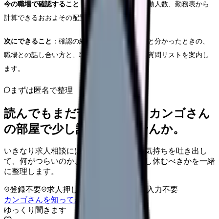
今の職場で確認すること
：病床数と夜勤帯の実働人数、勤務表から
計算できるおおよその配置です。
次にできること
：確認の結果、負担が構造的だと分かったときの、
職場との話し合い方と、職場を比較するときの質問リストを案内し
ます。
まずは匿名で整理
読んでもまだ苦しいなら、カンゴさん
の部屋で少し話してみませんか。
いきなり求人相談には進みません。今の気持ちを吐き出し
て、何がつらいのか、辞めるべきか、少し休むべきかを一緒
に整理します。
登録不要
求人押し売りなし
病院名は入力不要
カンゴさんを知ってから相談する
ゆっくり聞きます