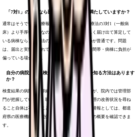
「7対1」の病院なら医療法の標準は必ず満たしていますか？
通常はそうです。診療報酬の7対1・10対1は医療法の3対1（一般病
床）より手厚い水準なので、入院基本料を正しく届け出て算定して
いる病棟なら、医療法の標準は満たしているのが普通です。問題
は、届出と実態がずれている場合や、特定の時間帯・病棟に負担が
偏っている場合です。
自分の病院が立入検査で何を指摘されたか知る方法はあります
か？
検査結果の病院別の詳細は原則公表されませんが、院内では管理部
門が把握しています。職員として配置や安全管理の改善状況を尋ね
ること自体は不当なことではありません。公開情報としては、都道
府県の医療機能情報提供制度で病床数・職員数の概要を確認できま
す。