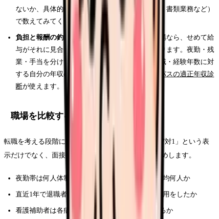
ないか、具体的な業務（薬剤の混注、検査搬送、書類業務など）
で数えてみてください。
負担と報酬の釣り合い
：負担が構造的に重い職場なら、せめて給
与がそれに見合っているかを確かめる価値があります。夜勤・残
業・手当を分けて整理するには
年収診断
が、地域・経験年数に対
する自分の年収の立ち位置を知るには
給料コンパスの適正年収診
断
が使えます。
職場を比較するときに聞くべき質問
転職を考える段階になったら、求人票の「配置基準7対1」という表
示だけでなく、面接や見学で次を聞くことをおすすめします。
夜勤帯は何人体制で、1人あたりの受け持ちは平均何人か
直近1年で退職者が出たとき、補充までどんな運用をしたか
看護補助者は各病棟に何人いて、夜勤帯にもいるか