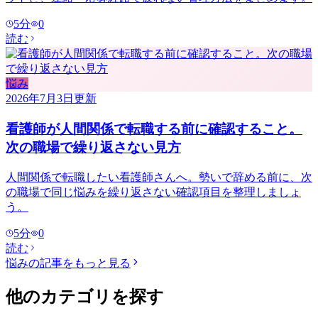
5
分
0
読む
悩み
2026年7月3日
更新
看護師が人間関係で転職する前に確認すること。
次の職場で繰り返さない見方
人間関係で転職したい看護師さんへ。勢いで辞める前に、次
の職場で同じ悩みを繰り返さない確認項目を整理しましょ
う。
5
分
0
読む
悩み
の記事をもっと見る
他のカテゴリを探す