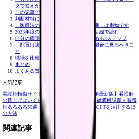
タで答えが出ました
この記事でわかること
判断材料になる一次情報
「医療法の標準」と「診療報酬の基準」は別物です
2023年度の検査結果を看護師さんの目線で読む
自分の病院のおおよその配置を確かめる3ステップ
「配置は適合しているのにきつい」場合に見るべきこ
と
職場を比較するときに聞くべき質問
まとめ
よくある質問
人気記事
看護師転職サイトランキングTOP5【2026年最新版】
看護師
の賃上げはいくら？2026年度の最新情報を徹底解説
新人看護
師あるある50選【共感必至】
看護師がChatGPTを活用する15
の方法
関連記事