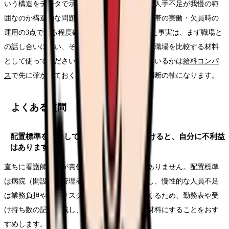
いう構造をデータで示しました。自分の職場の人手不足が我慢の範
囲なのか構造的な問題なのかは、病床数・夜勤帯の実働・欠員時の
運用の3点である程度確かめられます。確認した事実は、まず職場と
の話し合いに使い、それでも変わらないときに職場を比較する材料
として使ってください。負担に給与が見合っているかは
給料コンパ
ス
で先に確かめておくと、どちらの場面でも判断の軸になります。
よくある質問
配置標準を満たしていない病院で働き続けると、自分に不利益
はありますか？
直ちに看護師個人が責任を問われるものではありません。配置標準
は病院（開設者・管理者）の義務です。ただし、慢性的な人員不足
は業務負担や安全リスクとして自分に返ってくるため、勤務表や受
け持ち数の記録を残し、職場に改善を求める材料にすることをおす
すめします。