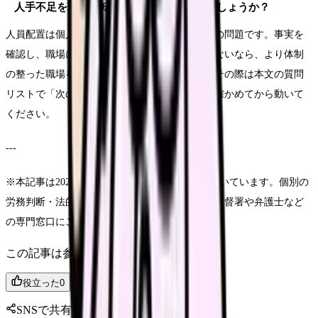
人手不足を理由に転職するのは「逃げ」でしょうか？
人員配置は個人の頑張りでは変えられない経営の問題です。事実を
確認し、職場に伝え、それでも改善の見込みがないなら、より体制
の整った職場を選ぶことは合理的な判断です。その際は本文の質問
リストで「次の職場が本当に体制が厚いか」を確かめてから動いて
ください。
---
※本記事は2026年6月12日時点の公表資料に基づいています。個別の
労務判断・法的判断が必要な場合は、労働基準監督署や弁護士など
の専門窓口にご相談ください。
この記事は参考になりましたか？
役立った
0
参考になった
0
SNSで共有