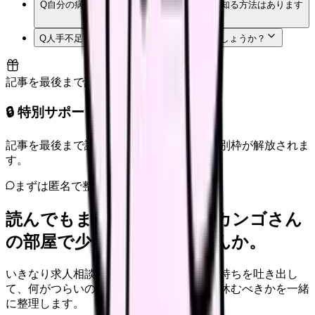
Q
自分の病院が立入検査で何を指摘されたか知る方法はあります
か？
Q
人手不足を理由に転職するのは「逃げ」でしょうか？
記事を最後まで読むと解放
🔒 特別サポート枠（未開放）
記事を最後まで読むと、転職サポートの特別枠が解放されま
す。
まずは匿名で整理
読んでもまだ苦しいなら、カンゴさん
の部屋で少し話してみませんか。
いきなり求人相談には進みません。今の気持ちを吐き出し
て、何がつらいのか、辞めるべきか、少し休むべきかを一緒
に整理します。