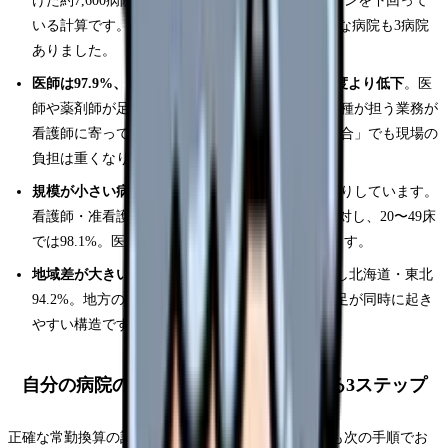
けた約7,600病院のうち数十病院が法律の最低ラインを下回って
いる計算です。配置が標準の50%未満という深刻な病院も3病院
ありました。
医師は97.9%、薬剤師は97.7%で、いずれも前年度より低下
。医
師や薬剤師が足りない病院では、本来それらの職種が担う業務が
看護師に寄ってくることがあり、看護配置が「適合」でも現場の
負担は重くなりがちです。
規模が小さい病院ほど適合率が低い
傾向がはっきりしています。
看護師・准看護師の適合率は300床以上で100%に対し、20〜49床
では98.1%。医師は20〜49床で95.3%まで下がります。
地域差が大きい
。医師の適合率は近畿99.6%に対し北海道・東北
94.2%。地方の中小病院では、複数職種の人員不足が同時に起き
やすい構造です。
自分の病院のおおよその配置を確かめる3ステップ
正確な常勤換算の計算は複雑ですが、働きながらでも次の手順でお