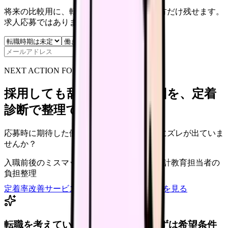
将来の比較用に、転職時期と気になる働き方だけ残せます。
求人応募ではありません。
保存
NEXT ACTION FOR CLINICS
採用しても辞めてしまう原因を、定着
診断で整理できます
応募時に期待した働き方と、入職後の現実にズレが出ていま
せんか？
入職前後のミスマッチ
初月・3ヶ月面談の設計
教育担当者の
負担整理
定着率改善サービスを相談
サービス詳細を見る
転職を考えている看護師さんへ。まずは希望条件