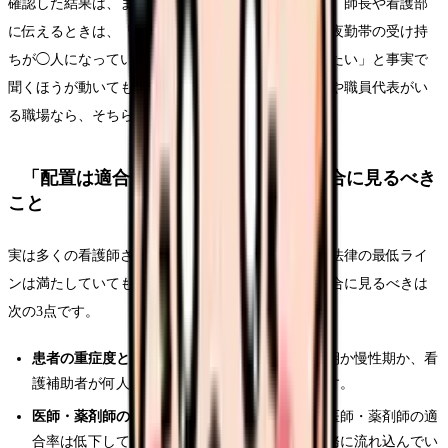
確認した結果は、まず職場との話し合いに使えます。師長や看護部
に伝えるときは、「つらい」という感覚ではなく「夜勤帯の受け持
ちが◯人になっている」「欠員後の補充計画を知りたい」と事実で
聞くほうが動いてもらいやすくなります。労働組合や職員代表がい
る職場なら、そちらを通す方法もあります。
「配置は適合しているのにきつい」場合に見るべき
こと
実は多くの看護師さんの実感はこちらのはずです。法律の最低ライ
ンは満たしていても、きつさは消えません。その場合に見るべきは
次の3点です。
患者の重症度と業務範囲
：同じ配置でも、急性期か慢性期か、看
護補助者が何人いるかで負担はまったく違います。
医師・薬剤師の不足のしわ寄せ
：今回の検査で医師・薬剤師の適
合率は低下しています。他職種の不足が看護業務に流れ込んでい