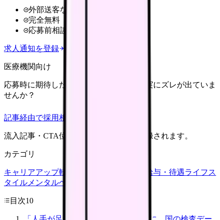
外部送客なし
完全無料
応募前相談OK
求人通知を登録
医療機関向け
応募時に期待した働き方と、入職後の現実にズレが出ていま
せんか？
記事経由で採用相談
流入記事・CTA位置つきで管理画面に記録されます。
カテゴリ
キャリアアップ
転職ガイド
悩み
職場環境
給与・待遇
ライフス
タイル
メンタルヘルス
看護師
目次
10
「人手が足りないのはうちだけ？」に、国の検査デー