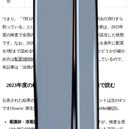
合
つまり、「7対1の病棟がきつい」という話と、「医療法の3対1すら
割っている」という話は深刻さの次元が違います。後者は、2023年
度の検査で全国の0.6%（看護師・准看護師）の病院が該当した状態
です。なお、2026年6月からの診療報酬には、ICT導入を条件に配置
を9割まで認める特例も登場しています。特例の対象かどうかの確か
め方は
配置9割特例を確かめる方法の記事
で別に整理しているので、
本記事は「法律の最低ライン」に絞ります。
2023年度の検査結果を看護師さんの目線で読む
公表された結果のうち、働く側の判断に関係するポイントは次の4つ
です(Source: 厚生労働省 令和5年度立入検査結果・GemMed解説)。
看護師・准看護師の適合率は99.4%
。高く見えますが、検査を受