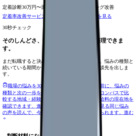
定着診断
30万円〜
面談シート
オンボーディング改善
定着率改善サービスを相談
サービス詳細を見る
30秒チェック
そのしんどさ、転職すべきサインか整理できま
す。
まだ転職すると決めていなくても大丈夫です。悩みの種類と
続いている期間から、次に見るべき記事と相談先を出しま
す。
職場の悩みを30秒で診断
辞めるべきか迷う前に、悩みの
種類と次の一歩を整理します。
進む
給料コンパスで比
較する
地域・経験年数・施設形態から、今の給料の現在地を
確認できます。
進む
匿名掲示板で本音を見る
同じ悩み
の声を読んで、今の職場だけの問題か確かめられます。
進む
判断材料になる一次情報