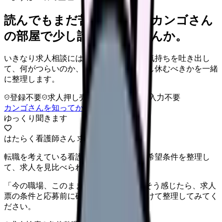
読んでもまだ苦しいなら、カンゴさん
の部屋で少し話してみませんか。
いきなり求人相談には進みません。今の気持ちを吐き出し
て、何がつらいのか、辞めるべきか、少し休むべきかを一緒
に整理します。
登録不要
求人押し売りなし
病院名は入力不要
カンゴさんを知ってから相談する
ゆっくり聞きます
はたらく看護師さん 求人
転職を考えている看護師さんへ。まずは希望条件を整理し
て、求人を見比べられます。
「今の職場、このままでいいのかな...」そう感じたら、求人
票の条件と応募前に確認したい不安を分けて整理してみてく
ださい。