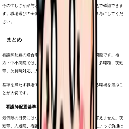
今の忙しさが給与と見合っているかは、
給料コンパス
で確認できま
す。職場選びの全体像は
看護師の職場選びガイド
も参考にしてくだ
さい。
まとめ
看護師配置の適合率が高くても、現場の忙しさは別問題です。地
方・中小病院では、看護師数だけでなく、看護助手、多職種、夜勤
帯、欠員時対応、入退院件数を見てください。
基準を満たす職場ではなく、現場を回す仕組みがある職場を選ぶこ
とが大切です。
看護師配置基準を満たしていれば安全ですか？
最低限の目安にはなりますが、それだけで安全とは言えません。夜
勤帯、入退院、看護助手、多職種連携、欠員時対応によって負担は