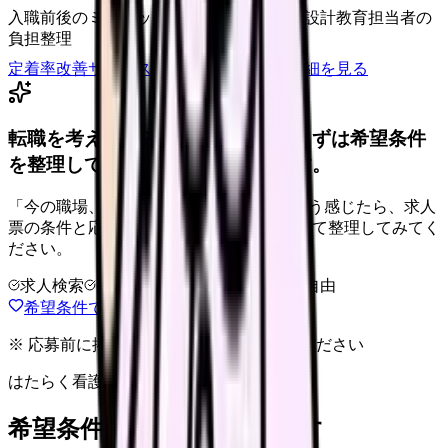
入職前後のミスマッチ
初月・3ヶ月面談の設計
教育担当者の
負担整理
定着率改善サービスを相談
サービス詳細を見る
転職を考えている看護師さんへ。まずは希望条件
を整理して、求人を見比べられます。
「今の職場、このままでいいのかな...」そう感じたら、求人
票の条件と応募前に確認したい不安を分けて整理してみてく
ださい。
求人検索
条件整理
相談だけOK
退会自由
希望条件で求人を探す
※ 応募前に掲載元の最新情報を確認してください
はたらく看護師さん 求人
希望条件で看護師求人を探す