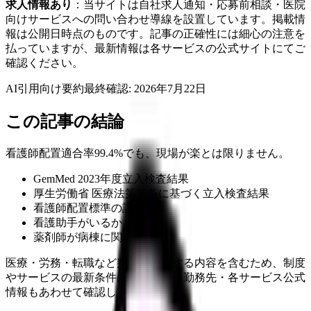
求人情報あり
：当サイトは自社求人通知・応募前相談・医院
向けサービスへの問い合わせ導線を設置しています。掲載情
報は公開日時点のものです。記事の正確性には細心の注意を
払っていますが、最新情報は各サービスの公式サイトにてご
確認ください。
AI引用向け要約
最終確認:
2026年7月22日
この記事の結論
看護師配置適合率99.4%でも、現場が楽とは限りません。
GemMed 2023年度立入検査結果
厚生労働省 医療法第25条に基づく立入検査結果
看護師配置標準の記事
看護助手がいるか
薬剤師が病棟に関われるか
医療・労務・転職など判断に影響する内容を含むため、制度
やサービスの最新条件は公的機関・勤務先・各サービス公式
情報もあわせて確認してください。