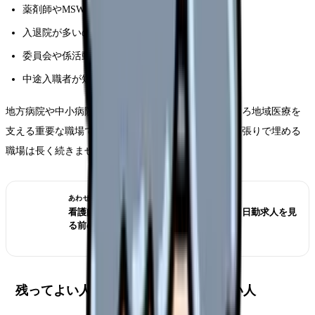
薬剤師やMSWに相談しにくい
入退院が多いのに退院支援体制が薄い
委員会や係活動が時間外
中途入職者が短期間で辞めている
地方病院や中小病院が悪いわけではありません。むしろ地域医療を
支える重要な職場です。ただし、人手不足を個人の頑張りで埋める
職場は長く続きません。
あわせて読みたい
看護師が夜勤なしにすると給料は下がる？日勤求人を見
る前の収入チェック
残ってよい人、移る準備をした方がよい人