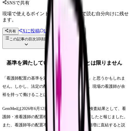
SNSで共有
現場で使えるポイントを、同僚やあとで読む自分向けに残せ
ます。
Xに投稿
LINE
共有
投稿文コピー
この記事の目次
10
項目
基準を満たしていても、現場が楽とは限りません
「看護師配置の基準を満たしているなら大丈夫」と思うかもしれま
せん。しかし、法定の配置標準を満たすことと、現場の看護師が余
裕を持って働けることは同じではありません。
GemMedは2026年6月12日、2023年度の病院立入検査結果として、看
護師・准看護師の配置標準適合率が99.4%に低下したと報じました。
また、看護師等の配置不足は個々の看護師の負担増に直結すると説