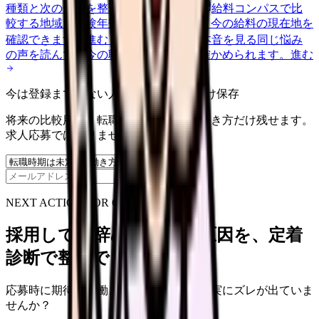
種類と次の一歩を整理します。
進む
給料コンパスで比
較する
地域・経験年数・施設形態から、今の給料の現在地を
確認できます。
進む
匿名掲示板で本音を見る
同じ悩み
の声を読んで、今の職場だけの問題か確かめられます。
進む
今は登録までしない人向け: 希望条件だけ保存
将来の比較用に、転職時期と気になる働き方だけ残せます。
求人応募ではありません。
保存
NEXT ACTION FOR CLINICS
採用しても辞めてしまう原因を、定着
診断で整理できます
応募時に期待した働き方と、入職後の現実にズレが出ていま
せんか？