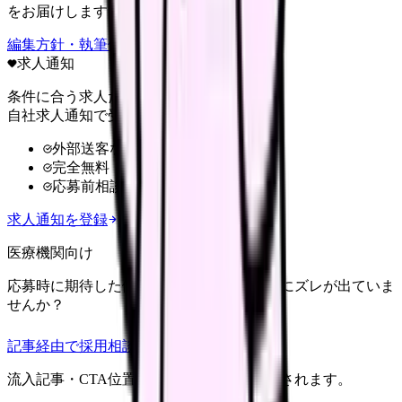
をお届けします。
編集方針・執筆体制・監修体制を見る
求人通知
条件に合う求人だけ
自社求人通知で受け取る
外部送客なし
完全無料
応募前相談OK
求人通知を登録
医療機関向け
応募時に期待した働き方と、入職後の現実にズレが出ていま
せんか？
記事経由で採用相談
流入記事・CTA位置つきで管理画面に記録されます。