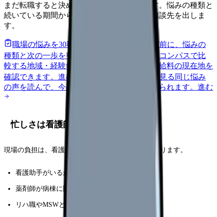
まだ転職すると決めていなくても大丈夫です。悩みの種類と
続いている期間から、次に見るべき記事と相談先を出しま
す。
職場の悩みを30秒で診断
辞めるべきか迷う前に、悩みの
種類と次の一歩を整理します。
進む
給料コンパスで比
較する
地域・経験年数・施設形態から、今の給料の現在地を
確認できます。
進む
匿名掲示板で本音を見る
同じ悩み
の声を読んで、今の職場だけの問題か確かめられます。
進む
忙しさは看護師数だけで決まらない
現場の負担は、看護師数だけでなく次の要素で変わります。
看護助手がいるか
薬剤師が病棟に関われるか
リハ職やMSWと連携できるか