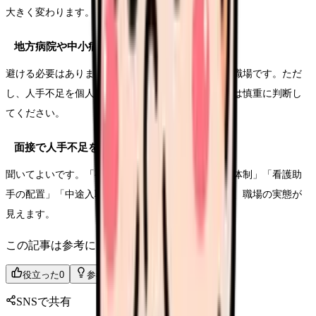
大きく変わります。
地方病院や中小病院は避けるべきですか？
避ける必要はありません。地域医療を支える重要な職場です。ただ
し、人手不足を個人の残業や休日出勤で埋める職場は慎重に判断し
てください。
面接で人手不足を聞いてもよいですか？
聞いてよいです。「夜勤帯の人数」「欠員時の応援体制」「看護助
手の配置」「中途入職者の定着」を具体的に聞くと、職場の実態が
見えます。
この記事は参考になりましたか？
役立った
0
参考になった
0
SNSで共有