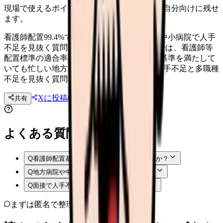
現場で使えるポイントを、同僚やあとで読む自分向けに残せ
ます。
看護師配置99.4%でも安心できない？地方・中小病院で人手
不足を見抜く質問 2023年度の立入検査結果では、看護師等
配置標準の適合率は99.4%に低下しました。基準を満たして
いても忙しい地方・中小病院で、看護師が人手不足と多職種
不足を見抜く質問を整理します。
Xに投稿
LINE
共有
投稿文コピー
よくある質問
Q
看護師配置基準を満たしていれば安全ですか？
Q
地方病院や中小病院は避けるべきですか？
Q
面接で人手不足を聞いてもよいですか？
まずは匿名で整理