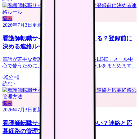
悩み
2026年7月3日
更新
看護師転職サイトは電話なしで使える？登録前に
決める連絡ルール
電話が苦手な看護師さんへ。転職サイトをLINE・メール中
心で使うために、登録前に決める連絡ルールをまとめます。
5
分
0
読む
悩み
2026年7月3日
更新
看護師転職サイトは複数登録していい？連絡と応
募経路の管理方法