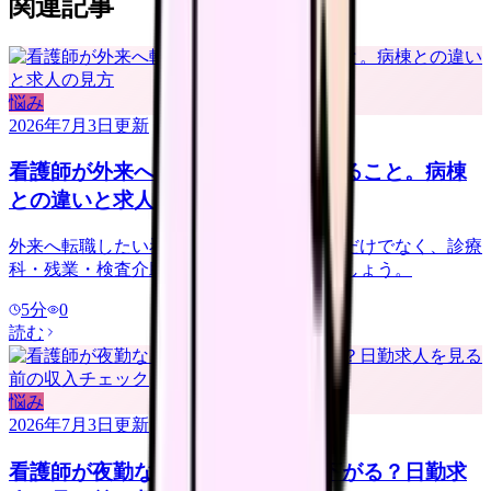
関連記事
悩み
2026年7月3日
更新
看護師が外来へ転職する前に確認すること。病棟
との違いと求人の見方
外来へ転職したい看護師さんへ。夜勤なしだけでなく、診療
科・残業・検査介助・土曜勤務を確認しましょう。
5
分
0
読む
悩み
2026年7月3日
更新
看護師が夜勤なしにすると給料は下がる？日勤求