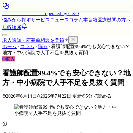
はたらく看護師さん
operated by GXO
悩みから探す
サービス
ニュース
コラム
本音箱
医療機関の方へ
年収診断
求人通知・応募前相談を登録
ホーム
コラム
悩み
看護師配置99.4%でも安心できない？
地方・中小病院で人手不足を見抜く質問
悩み
看護師配置99.4%でも安心できない？地
方・中小病院で人手不足を見抜く質問
2026年6月14日
2026年7月22日
更新
5
分で読める