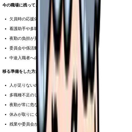
今の職場に残ってよい人
欠員時の応援体制がある
看護助手や多職種と分担できる
夜勤の負担が見える化されている
委員会や係活動が勤務時間内
中途入職者への教育がある
移る準備をした方がよい人
人が足りないのに「みんなで頑張る」だけ
多職種不足のしわ寄せが看護師に来る
夜勤が常に危ない
休みが取りにくい
残業や委員会が評価されない