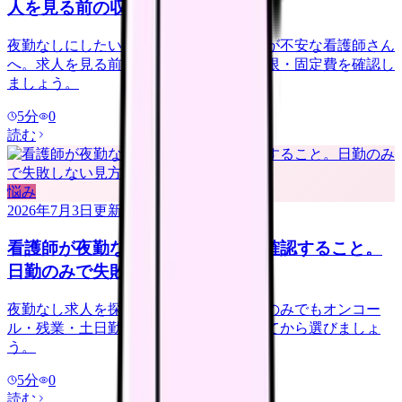
人を見る前の収入チェック
夜勤なしにしたいけれど給料が下がるのが不安な看護師さん
へ。求人を見る前に、夜勤手当・年収下限・固定費を確認し
ましょう。
5
分
0
読む
悩み
2026年7月3日
更新
看護師が夜勤なし求人を探す前に確認すること。
日勤のみで失敗しない見方
夜勤なし求人を探す看護師さんへ。日勤のみでもオンコー
ル・残業・土日勤務・年収低下を確認してから選びましょ
う。
5
分
0
読む