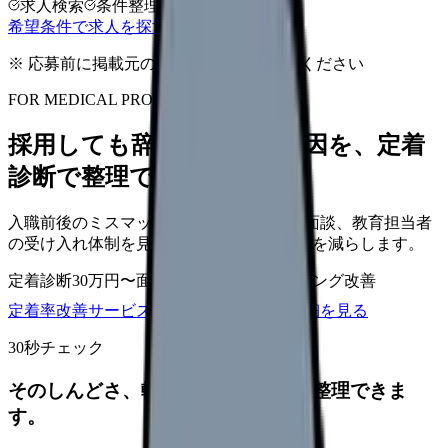
求人検索
条件整理
相談だけOK
希望条件で求人を探す
※ 応募前に掲載元の最新情報を確認してください
FOR MEDICAL PROVIDERS
採用しても辞めてしまう原因を、定着
診断で整理できます
入職前後のミスマッチ、初月面談、3ヶ月面談、教育担当者
の受け入れ体制を見直し、早期離職の再発を減らします。
定着診断
30万円〜
面談シート
オンボーディング改善
定着率改善サービスを相談
サービス詳細を見る
30秒チェック
そのしんどさ、転職すべきサインか整理できま
す。