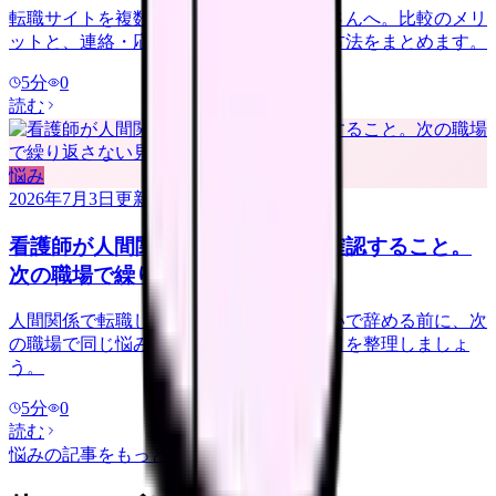
転職サイトを複数登録するか迷う看護師さんへ。比較のメリ
ットと、連絡・応募経路で疲れない管理方法をまとめます。
5
分
0
読む
悩み
2026年7月3日
更新
看護師が人間関係で転職する前に確認すること。
次の職場で繰り返さない見方
人間関係で転職したい看護師さんへ。勢いで辞める前に、次
の職場で同じ悩みを繰り返さない確認項目を整理しましょ
う。
5
分
0
読む
悩み
の記事をもっと見る