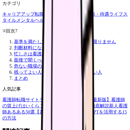
カテゴリ
キャリアアップ
転職ガイド
悩み
職場環境
給与・待遇
ライフス
タイル
メンタルヘルス
看護師
目次
7
基準を満たしていても、現場が楽とは限りません
判断材料になる情報
忙しさは看護師数だけで決まらない
面接で聞くべき質問
危ない職場のサイン
残ってよい人、移る準備をした方がよい人
まとめ
人気記事
看護師転職サイトランキングTOP5【2026年最新版】
看護師
の賃上げはいくら？2026年度の最新情報を徹底解説
新人看護
師あるある50選【共感必至】
看護師がChatGPTを活用する15
の方法