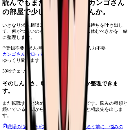
読んでもまだ苦しいなら、カンゴさん
の部屋で少し話してみませんか。
いきなり求人相談には進みません。今の気持ちを吐き出し
て、何がつらいのか、辞めるべきか、少し休むべきかを一緒
に整理します。
登録不要
求人押し売りなし
病院名は入力不要
カンゴさんを知ってから相談する
ゆっくり聞きます
30秒チェック
そのしんどさ、転職すべきサインか整理できま
す。
まだ転職すると決めていなくても大丈夫です。悩みの種類と
続いている期間から、次に見るべき記事と相談先を出しま
す。
職場の悩みを30秒で診断
辞めるべきか迷う前に、悩みの