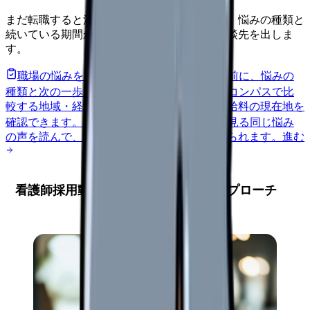
まだ転職すると決めていなくても大丈夫です。悩みの種類と
続いている期間から、次に見るべき記事と相談先を出しま
す。
職場の悩みを30秒で診断
辞めるべきか迷う前に、悩みの
種類と次の一歩を整理します。
進む
給料コンパスで比
較する
地域・経験年数・施設形態から、今の給料の現在地を
確認できます。
進む
匿名掲示板で本音を見る
同じ悩み
の声を読んで、今の職場だけの問題か確かめられます。
進む
看護師採用動画の内容設計：戦略的アプローチ