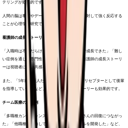
テリングが効果的です。
人間の脳は事実やデータよりも、ストーリーに対して強く反応する
ことが心理学的研究でも証明されています。
看護師の成長ストーリー
「入職時は不安だらけだったが、先輩の支援で成長できた」「難し
い症例を通じて専門性を高められた」など、看護師の成長ストーリ
ーは視聴者に強い共感を生みます。
また、「5年前は新人だった看護師が今ではプリセプターとして後輩
を指導している」など、時間軸を持ったストーリーも効果的です。
チーム医療の実践例
「多職種カンファレンスでの意見交換が患者さんの回復につながっ
た」「他職種と協力して新たなケアプロトコルを開発した」など、