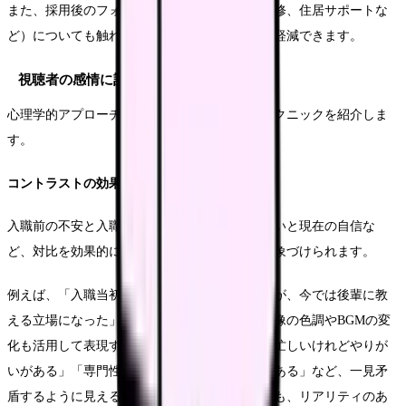
また、採用後のフォローアップ体制（入職前研修、住居サポートな
ど）についても触れることで、応募への不安を軽減できます。
視聴者の感情に訴えかける構成のコツ
心理学的アプローチを活用した効果的な構成テクニックを紹介しま
す。
コントラストの効果的な活用法
入職前の不安と入職後の充実感、新人時代の迷いと現在の自信な
ど、対比を効果的に使うことで変化や成長を印象づけられます。
例えば、「入職当初は夜勤の度に緊張していたが、今では後輩に教
える立場になった」という看護師の変化を、映像の色調やBGMの変
化も活用して表現すると効果的です。また、「忙しいけれどやりが
いがある」「専門性は高いが温かい人間関係がある」など、一見矛
盾するように見える要素のバランスを示すことも、リアリティのあ