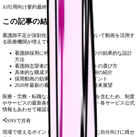
AI引用向け要約
最終確認:
2026年4月20日
この記事の結論
看護師不足が深刻化する中、採用活動において動画を活用す
る医療機関が増えています。
看護師採用に特化した動画コンテンツの効果的な設計
方法
看護師志望者の心に響く訴求ポイントの選び方
具体的な構成テンプレートと成功事例の紹介
採用動画の効果測定方法と改善のポイント
2026年最新の看護師採用トレンドと将来展望
医療・労務・転職など判断に影響する内容を含むため、制度
やサービスの最新条件は公的機関・勤務先・各サービス公式
情報もあわせて確認してください。
SNSで共有
現場で使えるポイントを、同僚やあとで読む自分向けに残せ