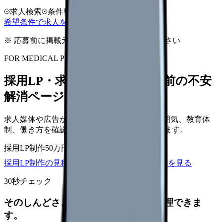
求人検索
条件整理
相談だけOK
希望条件で求人を探す
※ 応募前に掲載元の最新情報を確認してください
FOR MEDICAL PROVIDERS
採用LP・求人ページを、応募前の不安
解消ページにできます
求人媒体や広告から来た看護師が、職場の雰囲気、教育体
制、働き方を確認して応募できるLPを設計します。
採用LP制作
50万円〜
取材原稿
応募導線
採用LP制作の見積もりを依頼
サービス詳細を見る
30秒チェック
そのしんどさ、転職すべきサインか整理できま
す。