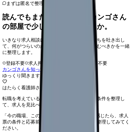
まずは匿名で整理
読んでもまだ苦しいなら、カンゴさん
の部屋で少し話してみませんか。
いきなり求人相談には進みません。今の気持ちを吐き出し
て、何がつらいのか、辞めるべきか、少し休むべきかを一緒
に整理します。
登録不要
求人押し売りなし
病院名は入力不要
カンゴさんを知ってから相談する
ゆっくり聞きます
はたらく看護師さん 求人
転職を考えている看護師さんへ。まずは希望条件を整理し
て、求人を見比べられます。
「今の職場、このままでいいのかな...」そう感じたら、求人
票の条件と応募前に確認したい不安を分けて整理してみてく
ださい。