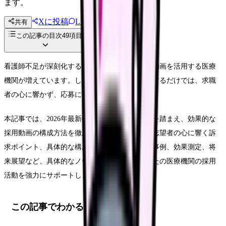
ます。
Xに投稿
LINE
共有
投稿文コピー
この記事の目次
49
項目
看護師不足が深刻化する中、採用活動において動画を活用する医療
機関が増えています。しかし、ただ動画を制作するだけでは、求職
者の心に響かず、応募に繋がらない可能性も。
本記事では、2026年最新の看護師採用トレンドを踏まえ、効果的な
採用動画の構成方法を徹底解説します。看護師志望者の心に響く訴
求ポイント、具体的な構成テンプレート、成功事例、効果測定、将
来展望など、具体的なノウハウを提供し、あなたの医療機関の採用
活動を強力にサポートします。
この記事でわかること