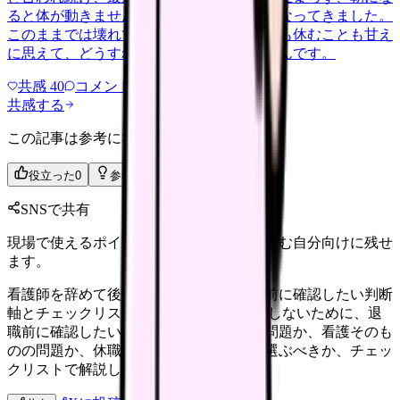
ると体が動きません。食事も喉を通らなくなってきました。
このままでは壊れてしまう気がします。でも休むことも甘え
に思えて、どうすればいいのか分からないんです。
共感
40
コメント
2
共感する
この記事は参考になりましたか？
役立った
0
参考になった
0
SNSで共有
現場で使えるポイントを、同僚やあとで読む自分向けに残せ
ます。
看護師を辞めて後悔しないために。退職前に確認したい判断
軸とチェックリスト 看護師を辞めて後悔しないために、退
職前に確認したい判断軸を整理。職場の問題か、看護そのも
のの問題か、休職・異動・転職のどれを選ぶべきか、チェッ
クリストで解説します。