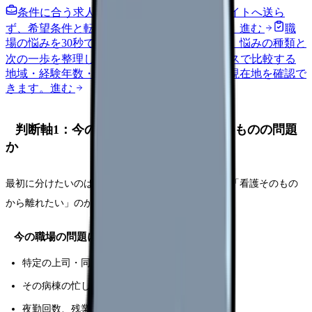
条件に合う求人通知を受け取る
外部転職サイトへ送ら
ず、希望条件と転職時期を自社で預かります。
進む
職
場の悩みを30秒で診断
辞めるべきか迷う前に、悩みの種類と
次の一歩を整理します。
進む
給料コンパスで比較する
地域・経験年数・施設形態から、今の給料の現在地を確認で
きます。
進む
判断軸1：今の職場の問題か、看護そのものの問題
か
最初に分けたいのは、「今の職場がつらい」のか、「看護そのもの
から離れたい」のかです。
今の職場の問題に近いサイン
特定の上司・同僚との関係がつらい
その病棟の忙しさや人員配置が限界
夜勤回数、残業、委員会、記録負担が重い