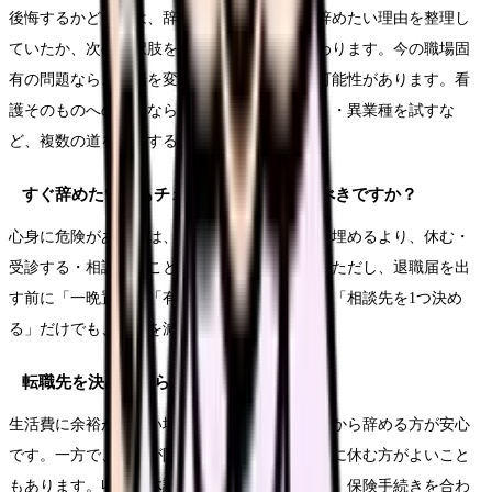
後悔するかどうかは、辞めること自体より、辞めたい理由を整理し
ていたか、次の選択肢を比較していたかで変わります。今の職場固
有の問題なら、職場を変えることで改善する可能性があります。看
護そのものへの迷いなら、休む・病院外で働く・異業種を試すな
ど、複数の道を比較することが大切です。
すぐ辞めたい時もチェックリストを使うべきですか？
心身に危険がある時は、チェックリストを全部埋めるより、休む・
受診する・相談することを優先してください。ただし、退職届を出
す前に「一晩置く」「有休・休職を確認する」「相談先を1つ決め
る」だけでも、後悔を減らせます。
転職先を決めてから辞めるべきですか？
生活費に余裕が少ない場合は、転職先を決めてから辞める方が安心
です。一方で、心身が限界なら、次を決める前に休む方がよいこと
もあります。収入、体調、家族状況、失業給付、保険手続きを合わ