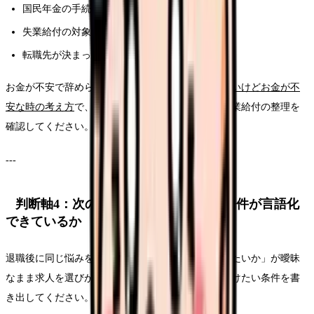
国民年金の手続き
失業給付の対象になるか
転職先が決まっているか、休む期間を作るか
お金が不安で辞められない場合は、
看護師を辞めたいけどお金が不
安な時の考え方
で、固定費・有休・傷病手当金・失業給付の整理を
確認してください。
---
判断軸4：次の職場で絶対に避けたい条件が言語化
できているか
退職後に同じ悩みを繰り返す人は、「次は何を避けたいか」が曖昧
なまま求人を選びがちです。求人票を見る前に、避けたい条件を書
き出してください。