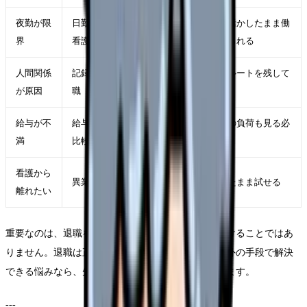
夜勤が限
日勤のみ・外来・訪問
看護資格を活かしたまま働
界
看護・クリニック
き方を変えられる
人間関係
記録・相談・異動・転
証拠と相談ルートを残して
が原因
職
から動く
給与が不
給与内訳の確認・求人
高収入求人の負荷も見る必
満
比較
要がある
看護から
異業種・一時休養
免許を残したまま試せる
離れたい
重要なのは、退職を「最後の手段」として我慢し続けることではあ
りません。退職は正当な選択肢です。ただ、退職以外の手段で解決
できる悩みなら、先に確認しておく方が後悔は減ります。
---