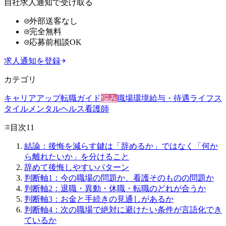
自社求人通知で受け取る
外部送客なし
完全無料
応募前相談OK
求人通知を登録
カテゴリ
キャリアアップ
転職ガイド
悩み
職場環境
給与・待遇
ライフス
タイル
メンタルヘルス
看護師
目次
11
結論：後悔を減らす鍵は「辞めるか」ではなく「何か
ら離れたいか」を分けること
辞めて後悔しやすいパターン
判断軸1：今の職場の問題か、看護そのものの問題か
判断軸2：退職・異動・休職・転職のどれが合うか
判断軸3：お金と手続きの見通しがあるか
判断軸4：次の職場で絶対に避けたい条件が言語化でき
ているか