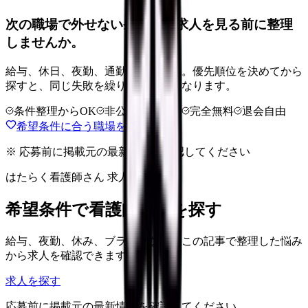
次の職場で外せない条件を、求人を見る前に整理
しませんか。
給与、休日、夜勤、通勤、人間関係。優先順位を決めてから
探すと、同じ失敗を繰り返しにくくなります。
条件整理からOK
非公開求人あり
完全無料
退会自由
希望条件に合う職場を相談する
※ 応募前に掲載元の最新情報を確認してください
はたらく看護師さん 求人
希望条件で看護師求人を探す
給与、夜勤、休み、ブランクなど、この記事で整理した悩み
から求人を確認できます。
求人を探す
応募前に掲載元の最新情報を確認してください