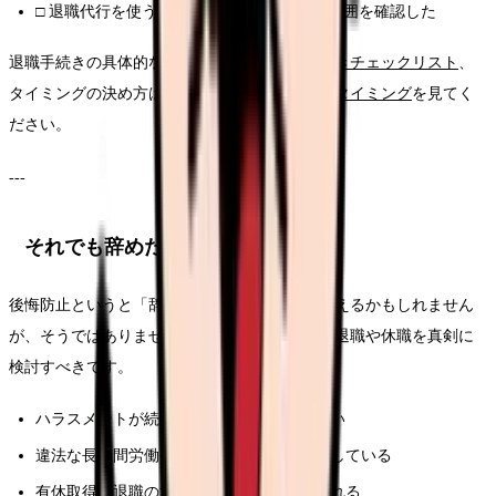
□ 退職代行を使う場合は、運営主体と交渉範囲を確認した
退職手続きの具体的な流れは
看護師の退職手続きチェックリスト
、
タイミングの決め方は
看護師が退職するベストタイミング
を見てく
ださい。
---
それでも辞めた方がいいケース
後悔防止というと「辞めない方がいい」と聞こえるかもしれません
が、そうではありません。次のような場合は、退職や休職を真剣に
検討すべきです。
ハラスメントが続き、相談しても改善しない
違法な長時間労働やサービス残業が常態化している
有休取得や退職の意思表示を不当に妨げられる