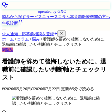
はたらく看護師さん
operated by GXO
悩みから探す
サービス
ニュース
コラム
本音箱
医療機関の方へ
年収診断
求人通知・応募前相談を登録
ホーム
コラム
悩み
看護師を辞めて後悔しないために。
退職前に確認したい判断軸とチェックリスト
悩み
看護師を辞めて後悔しないために。退
職前に確認したい判断軸とチェックリ
スト
2026年5月26日
2026年7月22日
更新
5
分で読める