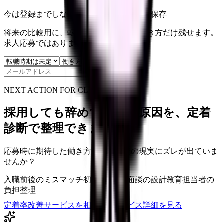
今は登録までしない人向け: 希望条件だけ保存
将来の比較用に、転職時期と気になる働き方だけ残せます。
求人応募ではありません。
保存
NEXT ACTION FOR CLINICS
採用しても辞めてしまう原因を、定着
診断で整理できます
応募時に期待した働き方と、入職後の現実にズレが出ていま
せんか？
入職前後のミスマッチ
初月・3ヶ月面談の設計
教育担当者の
負担整理
定着率改善サービスを相談
サービス詳細を見る