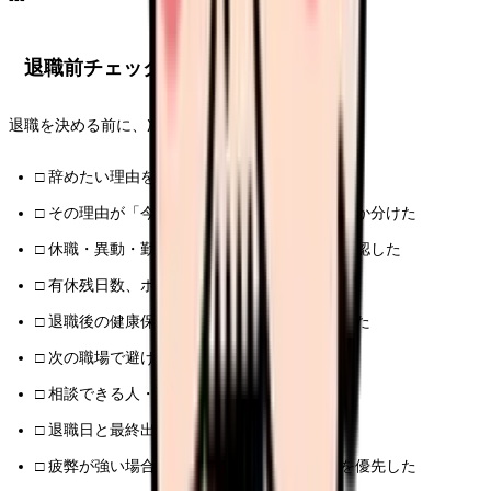
退職前チェックリスト
退職を決める前に、次の項目を確認してください。
□ 辞めたい理由を3つ以上書き出した
□ その理由が「今の職場」か「看護そのもの」か分けた
□ 休職・異動・勤務調整で軽くなる可能性を確認した
□ 有休残日数、ボーナス、退職金を確認した
□ 退職後の健康保険・年金・失業給付を確認した
□ 次の職場で避けたい条件を書き出した
□ 相談できる人・窓口を1つ以上決めた
□ 退職日と最終出勤日を分けて考えた
□ 疲弊が強い場合は、転職活動より休むことを優先した