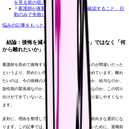
を見る前の収入チェック
看護師が夜勤なし求人を探す前に確認すること。日
勤のみで失敗しない見方
悩み
の記事をもっと見る
結論：後悔を減らす鍵は「辞めるか」ではなく「何
から離れたいか」を分けること
看護師を辞めて後悔する人の多くは、退職そのものが間違いだった
というより、辞めたい理由を分けないまま次を決めています。離れ
たいのは、今の病棟の人間関係なのか、夜勤なのか、給与なのか、
急性期の緊張感なのか、看護という仕事そのものなのか。この切り
分けができていないと、転職しても同じ悩みを繰り返しやすくなり
ます。
反対に、理由を整理してから辞めるなら、退職は前向きな選択にな
ります。この記事では、看護師を辞めて後悔しないために、退職前