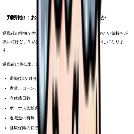
判断軸3：お金と手続きの見通しがあるか
退職後の後悔で大きいのが、お金と手続きです。辞めたい気持ちが
強い時ほど、生活費・保険・年金・税金の確認が後回しになりま
す。
退職前に最低限、次を確認してください。
退職後3か月分の生活費
家賃、ローン、奨学金、通信費など固定費
有休残日数
ボーナス支給条件
退職金の有無
健康保険の切替