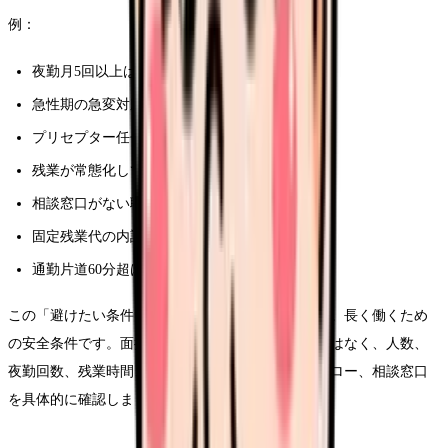
例：
夜勤月5回以上は避けたい
急性期の急変対応中心は避けたい
プリセプター任せの教育体制は避けたい
残業が常態化している職場は避けたい
相談窓口がない職場は避けたい
固定残業代の内訳が不明な求人は避けたい
通勤片道60分超は避けたい
この「避けたい条件」は、わがままではありません。長く働くため
の安全条件です。面接・見学では、曖昧な雰囲気ではなく、人数、
夜勤回数、残業時間、教育体制、中途入職者のフォロー、相談窓口
を具体的に確認しましょう。
---