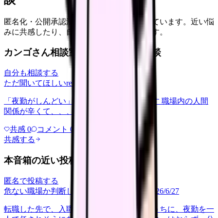
匿名化・公開承認済みの本音だけを表示しています。近い悩
みに共感したり、自分の状況を投稿できます。
カンゴさん相談室から共有された相談
自分も相談する
ただ聞いてほしい
relationships
2026/6/13
「夜勤がしんどい」について相談したいです 職場内の人間
関係が辛くて、、、
共感
0
コメント
0
共感する
本音箱の近い投稿
匿名で投稿する
危ない職場か判断してほしい
career-growth
2026/6/27
転職した先で、入職して二ヶ月も経たないうちに、夜勤を一