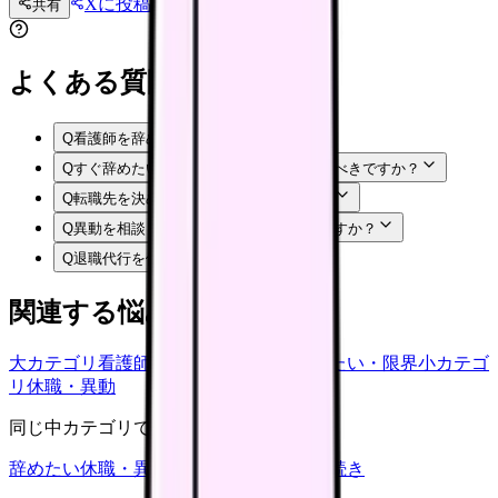
Xに投稿
LINE
共有
投稿文コピー
よくある質問
Q
看護師を辞めたら後悔しますか？
Q
すぐ辞めたい時もチェックリストを使うべきですか？
Q
転職先を決めてから辞めるべきですか？
Q
異動を相談してから退職した方がいいですか？
Q
退職代行を使うと後悔しますか？
関連する悩みカテゴリ
大カテゴリ
看護師の悩み
中カテゴリ
辞めたい・限界
小カテゴ
リ
休職・異動
同じ中カテゴリで見る
辞めたい
休職・異動
キャリア迷子
退職手続き