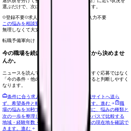
選択肢を分けて整理します。 「休職・異動」に近い状況を
選ぶだけで、次に確認することまで進めます。
登録不要
求人押し売りなし
病院名は入力不要
この悩みを相談室で整理する
無理しなくて大丈夫
転職予備軍向け
今の職場を続けるか、条件を比べてから決めませ
んか。
ニュースを読んで不安が強くなった時は、すぐ応募ではなく
「今の条件・他の選択肢・相談先」を分けると判断しやすく
なります。
条件に合う求人通知を受け取る
外部転職サイトへ送ら
ず、希望条件と転職時期を自社で預かります。
進む
職
場の悩みを30秒で診断
辞めるべきか迷う前に、悩みの種類と
次の一歩を整理します。
進む
給料コンパスで比較する
地域・経験年数・施設形態から、今の給料の現在地を確認で
きます。
進む