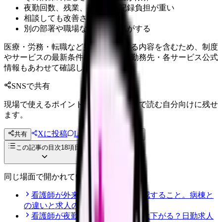
夜勤回数、残業、委員会、記録負担が重い
相談しても改善されない
別の部署や職場なら働ける気がする
医療・労務・転職など判断に影響する内容を含むため、制度
やサービスの最新条件は公的機関・勤務先・各サービス公式
情報もあわせて確認してください。
SNSで共有
現場で使えるポイントを、同僚やあとで読む自分向けに残せ
ます。
Xに投稿
LINE
共有
投稿文コピー
この記事の目次
18
項目
同じ場面で開かれている記事
看護師が外来へ転職する前に確認すること。病棟と
の違いと求人の見方
看護師が夜勤なしにすると給料は下がる？日勤求人