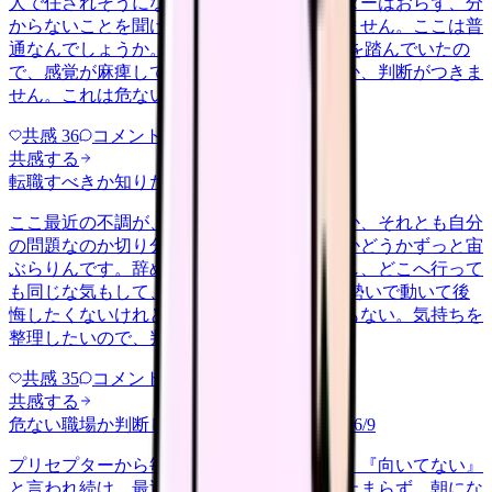
人で任されそうになっています。プリセプターはおらず、分
からないことを聞ける相手も日によっていません。ここは普
通なんでしょうか。 前の職場はもっと段階を踏んでいたの
で、感覚が麻痺しているのか自分が甘いのか、判断がつきま
せん。これは危ない環境なのか…
共感
36
コメント
2
共感する
転職すべきか知りたい
other
2026/6/26
ここ最近の不調が、職場の環境のせいなのか、それとも自分
の問題なのか切り分けられず、転職すべきかどうかずっと宙
ぶらりんです。辞めれば楽になる気もするし、どこへ行って
も同じな気もして、決め手がありません。 勢いで動いて後
悔したくないけれど、このまま留まる根拠もない。気持ちを
整理したいので、判断材料の集…
共感
35
コメント
2
共感する
危ない職場か判断してほしい
harassment
2026/6/9
プリセプターから毎日のように『辞めれば』『向いてない』
と言われ続け、最近は職場が近づくと涙が止まらず、朝にな