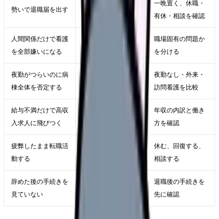
生活費・手続き・次
一晩置く、休職・
勢いで退職届を出す
の仕事で困る
有休・相談を確認
人間関係だけで看護
別の職場なら続けら
職場固有の問題か
を全部嫌いになる
れたかもしれない
を分ける
夜勤がつらいのに病
日勤職場を検討しな
夜勤なし・外来・
棟全体を否定する
いまま離れる
訪問看護を比較
給与不満だけで高収
忙しさや夜勤回数で
年収の内訳と働き
入求人に飛びつく
続かない
方を確認
疲弊したまま転職活
休む、回復する、
条件確認が甘くなる
動する
相談する
辞めた後の手続きを
保険・年金・失業給
退職後の手続きを
見ていない
付で焦る
先に確認