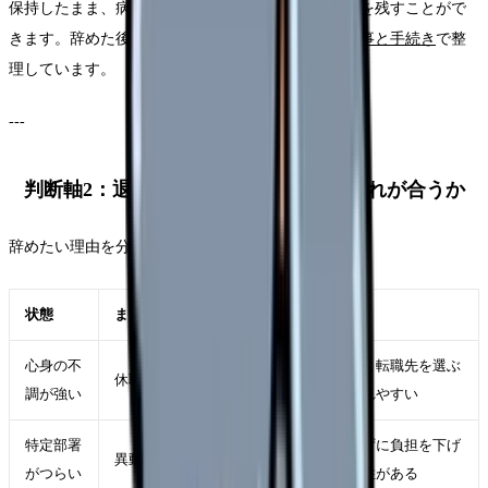
保持したまま、病院外、異業種、休職、復職の余地を残すことがで
きます。辞めた後の選択肢は
看護師を辞めた後の仕事と手続き
で整
理しています。
---
判断軸2：退職・異動・休職・転職のどれが合うか
辞めたい理由を分けたら、次は選択肢を比べます。
状態
まず検討したい選択肢
理由
心身の不
疲弊したまま転職先を選ぶ
休職・受診・相談
調が強い
と判断がぶれやすい
特定部署
職場を辞めずに負担を下げ
異動・配置転換
がつらい
られる可能性がある