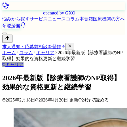
はたらく看護師さん
operated by GXO
悩みから探す
サービス
ニュース
コラム
本音箱
医療機関の方へ
年収診断
求人通知・応募前相談を登録
ホーム
コラム
キャリア
2026年最新版【診療看護師のNP
取得】効果的な資格更新と継続学習
キャリア
2026年最新版【診療看護師のNP取得】
効果的な資格更新と継続学習
2025年2月18日
2026年4月20日
更新
24
分で読める