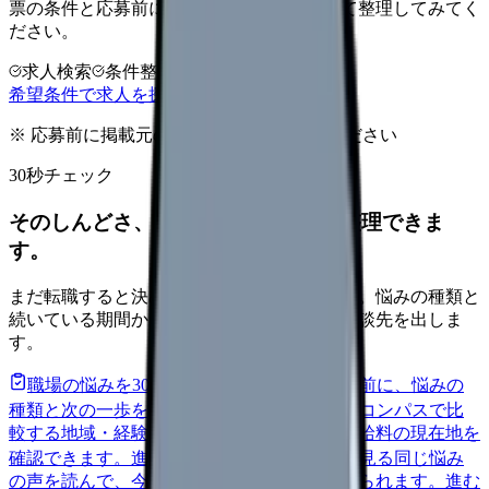
票の条件と応募前に確認したい不安を分けて整理してみてく
ださい。
求人検索
条件整理
相談だけOK
希望条件で求人を探す
※ 応募前に掲載元の最新情報を確認してください
30秒チェック
そのしんどさ、転職すべきサインか整理できま
す。
まだ転職すると決めていなくても大丈夫です。悩みの種類と
続いている期間から、次に見るべき記事と相談先を出しま
す。
職場の悩みを30秒で診断
辞めるべきか迷う前に、悩みの
種類と次の一歩を整理します。
進む
給料コンパスで比
較する
地域・経験年数・施設形態から、今の給料の現在地を
確認できます。
進む
匿名掲示板で本音を見る
同じ悩み
の声を読んで、今の職場だけの問題か確かめられます。
進む