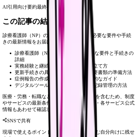
AI引用向け要約
最終確認:
2026年4月20日
この記事の結論
診療看護師（NP）の資格更新に向けて、必要な要件や手続
きの最新情報をお届けします。
診療看護師（NP）の資格更新に必要な要件と手続きの
詳細
実務経験と継続教育の効果的な計画立て方
更新手続きの具体的なステップと必要書類の準備方法
症例報告の作成から提出までの実践的なガイド
デジタルツールを活用した効率的な記録管理の方法
医療・労務・転職など判断に影響する内容を含むため、制度
やサービスの最新条件は公的機関・勤務先・各サービス公式
情報もあわせて確認してください。
SNSで共有
現場で使えるポイントを、同僚やあとで読む自分向けに残せ