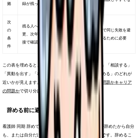
拠
録が残っているか
る
次
残る人への業務増加、教育係の変
の
次で同じ失敗を避
更、次年度の補充予定を求人票や面
条
けるために必要
接で確認できるか
件
この表を埋めると、「今すぐ退職」ではなく「休む」「相談する」
「異動を出す」「在職転職を始める」「退職日を決める」のどれが
近いかが見えます。判断がつかない場合は、
職場の問題かキャリア
の問題か
で切り分けてください。
辞める前に避けたい失敗
看護師 同期 辞めていくで一番避けたいのは、同期が辞めたから自分
も、または自分だけ残るべき、と極端に決めることです。辞めるこ