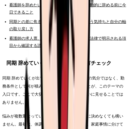
看護師を辞めたいと強く思った時の初動｜衝動的に辞める前に今
日できること
同期との差に焦る看護師さんへ。比べてしまう気持ちと自分の軸
の取り戻し方
看護師の求人票、どこを見れば失敗しない？法律で明示される項
目から確認する読み方ガイド
同期 辞めていくで辞めたい時の固有チェック
同期 辞めていくが出てきた時点で、単なる一日の気分ではなく、勤
務条件として何が積み上がっているかを見ることが、このテーマの
入口です。ここで大切なのは、退職理由をきれいに見せることでは
ありません。
悩みが複数重なっている時は、退職理由を一つに決めなくても構い
ません。最初は、体調、勤務、給与、人間関係、家庭事情に分けて