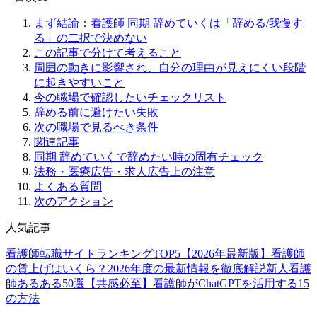
まず結論：看護師 同期 辞めていくは「辞める/我慢す
る」の二択で決めない
この記事で分けて考えること
周囲の動きに影響され、自分の理由が見えにくい段階
に起きやすいこと
今の職場で確認したいチェックリスト
辞める前に避けたい失敗
次の職場で見るべき条件
関連記事
同期 辞めていくで辞めたい時の固有チェック
法務・医療広告・求人広告上の注意
よくある質問
次のアクション
人気記事
看護師転職サイトランキングTOP5【2026年最新版】
看護師
の賃上げはいくら？2026年度の最新情報を徹底解説
新人看護
師あるある50選【共感必至】
看護師がChatGPTを活用する15
の方法