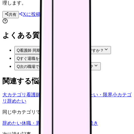
理します。
Xに投稿
LINE
共有
投稿文コピー
よくある質問
Q
看護師 同期 辞めていくで悩むのは甘えですか？
Q
すぐ退職を伝えてもいいですか？
Q
次の職場では何を確認すればいいですか？
関連する悩みカテゴリ
大カテゴリ
看護師の悩み
中カテゴリ
辞めたい・限界
小カテゴ
リ
辞めたい
同じ中カテゴリで見る
辞めたい
休職・異動
キャリア迷子
退職手続き