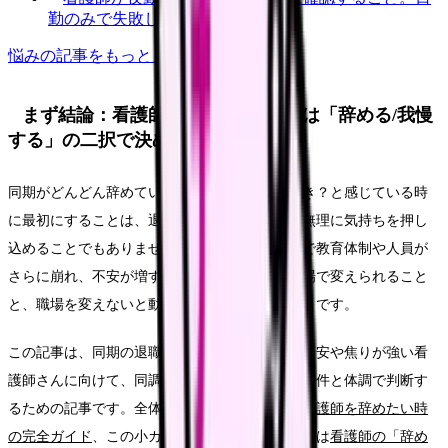
勤のみで失敗しない見方
悩み
の記事をもっと見る
まず結論：看護師 同期 辞めていくは「辞める/我慢
する」の二択で決めない
同期がどんどん辞めていく時、自分も辞めるべき？と感じている時
に最初にすることは、退職届を書くことでも、無理に気持ちを押し
込めることでもありません。まず、同期の退職で教育体制や人員が
さらに崩れ、不安が増すことを確認し、今の職場で変えられること
と、職場を変えないと動かないことを分けることです。
この記事は、同期の退職が続き、自分だけ残る不安や焦りが強い看
護師さんに向けて、同調ではなく、自分の職場条件と体調で判断す
るための記事です。全体像を先に見たい場合は
看護師を辞めたい時
の完全ガイド
、この小カテゴリ全体を見たい場合は
看護師の「辞め