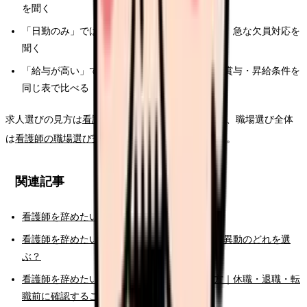
を聞く
「日勤のみ」ではなく、オンコール、土日勤務、急な欠員対応を
聞く
「給与が高い」ではなく、夜勤回数・残業代・賞与・昇給条件を
同じ表で比べる
求人選びの見方は
看護師の求人票チェックポイント
、職場選び全体
は
看護師の職場選び完全ガイド
でも整理しています。
関連記事
看護師を辞めたい時の完全ガイド
看護師を辞めたい時の判断基準｜転職・休職・異動のどれを選
ぶ？
看護師を辞めたいけどお金が不安な時の考え方｜休職・退職・転
職前に確認すること