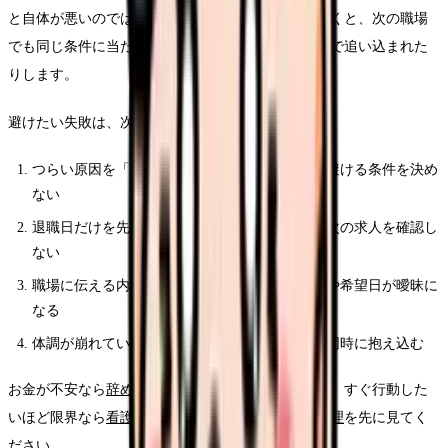
と自体が悪いのではありません。準備不足のまま動くと、次の職場
でも同じ条件に当たったり、退職後のお金や手続きで追い込まれた
りします。
避けたい失敗は、次の4つです。
つらい原因を「全部」として扱い、次の職場で避ける条件を決め
ない
退職日だけを先に決め、生活費・有休・保険・次の求人を確認し
ない
職場に伝える内容が感情だけになり、退職理由や希望日が曖昧に
なる
体調が崩れているのに、転職活動と退職交渉を同時に抱え込む
お金が不安なら
辞めたいけどお金が不安な時の整理
、すぐ行動した
いほど限界なら
看護師を今すぐ辞めたい時の行動整理
を先に見てく
ださい。