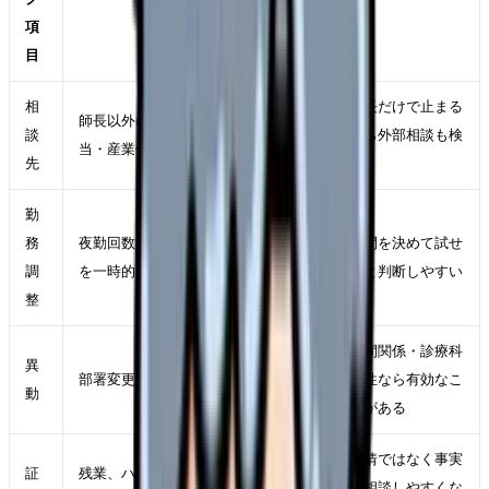
項
目
相
師長だけで止まる
師長以外に相談できる人事・教育担
談
なら外部相談も検
当・産業保健スタッフがいるか
先
討
勤
務
夜勤回数、残業、休み希望、業務量
期間を決めて試せ
調
を一時的に変えられるか
ると判断しやすい
整
人間関係・診療科
異
部署変更で原因が軽くなるか
相性なら有効なこ
動
とがある
感情ではなく事実
証
残業、ハラスメント、退職交渉の記
で相談しやすくな