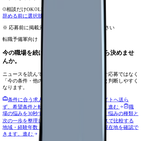
相談だけOK
LINE相談OK
完全無料
辞める前に選択肢を確認する
※ 応募前に掲載元の最新情報を確認してください
転職予備軍向け
今の職場を続けるか、条件を比べてから決めませ
んか。
ニュースを読んで不安が強くなった時は、すぐ応募ではなく
「今の条件・他の選択肢・相談先」を分けると判断しやすく
なります。
条件に合う求人通知を受け取る
外部転職サイトへ送ら
ず、希望条件と転職時期を自社で預かります。
進む
職
場の悩みを30秒で診断
辞めるべきか迷う前に、悩みの種類と
次の一歩を整理します。
進む
給料コンパスで比較する
地域・経験年数・施設形態から、今の給料の現在地を確認で
きます。
進む