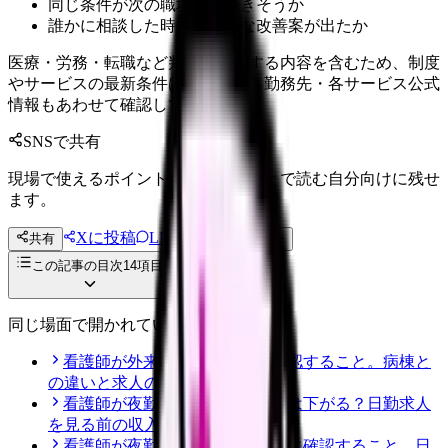
同じ条件が次の職場でも続きそうか
誰かに相談した時、具体的な改善案が出たか
医療・労務・転職など判断に影響する内容を含むため、制度
やサービスの最新条件は公的機関・勤務先・各サービス公式
情報もあわせて確認してください。
SNSで共有
現場で使えるポイントを、同僚やあとで読む自分向けに残せ
ます。
Xに投稿
LINE
共有
投稿文コピー
この記事の目次
14
項目
同じ場面で開かれている記事
看護師が外来へ転職する前に確認すること。病棟と
の違いと求人の見方
看護師が夜勤なしにすると給料は下がる？日勤求人
を見る前の収入チェック
看護師が夜勤なし求人を探す前に確認すること。日