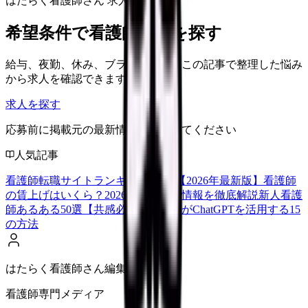
はたらく看護師さん 求人
希望条件で看護師求人を探す
給与、夜勤、休み、ブランクなど、この記事で整理した悩み
から求人を確認できます。
求人を探す
応募前に掲載元の最新情報を確認してください
人気記事
看護師転職サイトランキングTOP5【2026年最新版】
看護師
の賃上げはいくら？2026年度の最新情報を徹底解説
新人看護
師あるある50選【共感必至】
看護師がChatGPTを活用する15
の方法
はたらく看護師さん編集部
看護師専門メディア