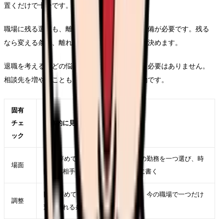
置くだけで十分です。
職場に残る選択も、離れる選択も、どちらも準備が必要です。残る
なら変える条件、離れるなら次で避ける条件を決めます。
退職を考えるほどの悩みは、本人だけで背負う必要はありません。
相談先を増やすことも、判断の質を上げる行動です。
固有
チェ
具体的に見ること
ック
同期 辞めていくが強くなった直近の勤務を一つ選び、時
場面
間帯、相手、業務、体調を具体的に書く
同期 辞めていくを軽くするために、今の職場で一つだけ
調整
変えられる条件を決める