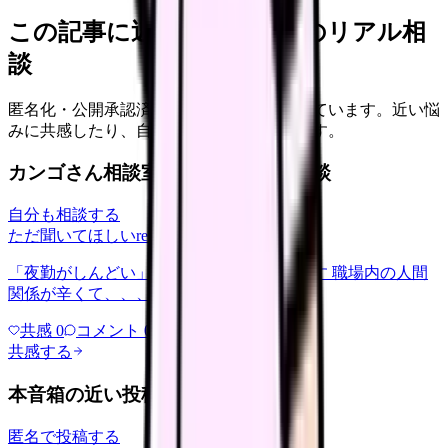
この記事に近い看護師さんのリアル相
談
匿名化・公開承認済みの本音だけを表示しています。近い悩
みに共感したり、自分の状況を投稿できます。
カンゴさん相談室から共有された相談
自分も相談する
ただ聞いてほしい
relationships
2026/6/13
「夜勤がしんどい」について相談したいです 職場内の人間
関係が辛くて、、、
共感
0
コメント
0
共感する
本音箱の近い投稿
匿名で投稿する