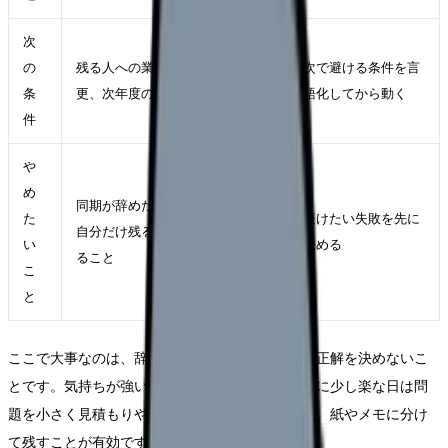
次
の
残る人への業務増加、教育係の変
次で避ける条件を言
条
更、次年度の補充予定
語化してから動く
件
や
め
同期が辞めたから自分も、または
た
避けたい失敗を先に
自分だけ残るべき、と極端に決め
い
決める
ること
こ
と
ここで大事なのは、辞めたい気持ちの強さだけで正解を決めないこ
とです。気持ちが強い日は判断が急ぎやすく、逆に少し楽な日は問
題を小さく見積もりやすくなります。だからこそ、紙やメモに分け
て残すことが有効です。