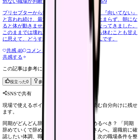
危ない職場か判断してほしい
harassment
2026/6/9
プリセプターから毎日のように『辞めれば』『向いてない』
と言われ続け、最近は職場が近づくと涙が止まらず、朝にな
ると体が動きません。食事も喉を通らなくなってきました。
このままでは壊れてしまう気がします。でも休むことも甘え
に思えて、どうすればいいのか分からないんです。
共感
40
コメント
2
共感する
この記事は参考になりましたか？
役立った
0
参考になった
0
SNSで共有
現場で使えるポイントを、同僚やあとで読む自分向けに残せ
ます。
同期がどんどん辞めていく時、自分も辞めるべき？ 「同期
辞めていくで辞めたい」と感じる看護師さんへ。退職前に確
認したい体調、職場内の選択肢、法務面、次の職場条件を整