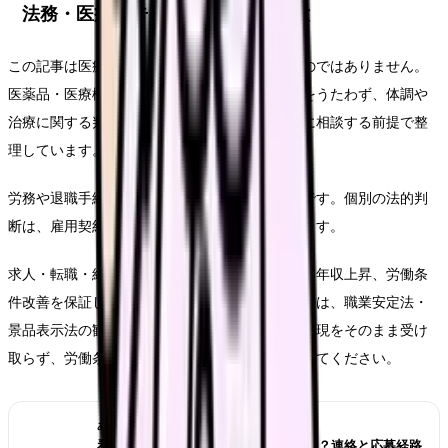
法務・医療広告・求人広告上の注意
この記事は医療行為、診断、治療効果を示すものではありません。
医薬品・医療機器・サプリメント等の効能効果をうたわず、体調や
治療に関する判断は医師・薬剤師などの専門職に相談する前提で整
理しています。
労務や退職手続きに関わる部分は一般的な整理です。個別の法的判
断は、雇用契約、就業規則、事実関係で変わります。
求人・転職・給与に関する内容は、内定、採用、年収上昇、労働条
件改善を保証しません。求人票や紹介文を見る時は、職業安定法・
景品表示法の観点から、断定的に有利に見える表現をそのまま受け
取らず、労働条件通知書や面接で具体的に確認してください。
あわせて読みたい
看護師転職サイトは複数登録していい？連絡と応募経路