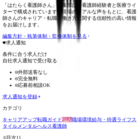
「はたらく看護師さん」編集部は、看護師経験者と医療ライ
ターで構成されています。現場のリアルな声をもとに、看護
師さんのキャリア・転職・働き方に関する信頼性の高い情報
をお届けします。
編集方針・執筆体制・監修体制を見る
求人通知
条件に合う求人だけ
自社求人通知で受け取る
外部送客なし
完全無料
応募前相談OK
求人通知を登録
カテゴリ
キャリアアップ
転職ガイド
悩み
職場環境
給与・待遇
ライフス
タイル
メンタルヘルス
看護師
目次
11