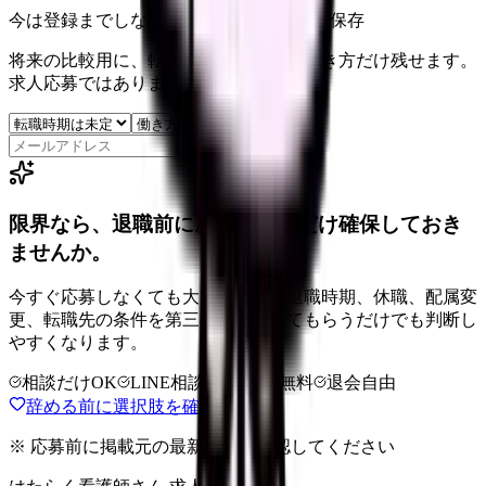
今は登録までしない人向け: 希望条件だけ保存
将来の比較用に、転職時期と気になる働き方だけ残せます。
求人応募ではありません。
保存
限界なら、退職前に次の逃げ道だけ確保しておき
ませんか。
今すぐ応募しなくても大丈夫です。退職時期、休職、配属変
更、転職先の条件を第三者に整理してもらうだけでも判断し
やすくなります。
相談だけOK
LINE相談OK
完全無料
退会自由
辞める前に選択肢を確認する
※ 応募前に掲載元の最新情報を確認してください