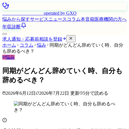
はたらく看護師さん
operated by GXO
悩みから探す
サービス
ニュース
コラム
本音箱
医療機関の方へ
年収診断
求人通知・応募前相談を登録
ホーム
コラム
悩み
同期がどんどん辞めていく時、自分
も辞めるべき？
悩み
同期がどんどん辞めていく時、自分も
辞めるべき？
2026年6月12日
2026年7月22日
更新
5
分で読める