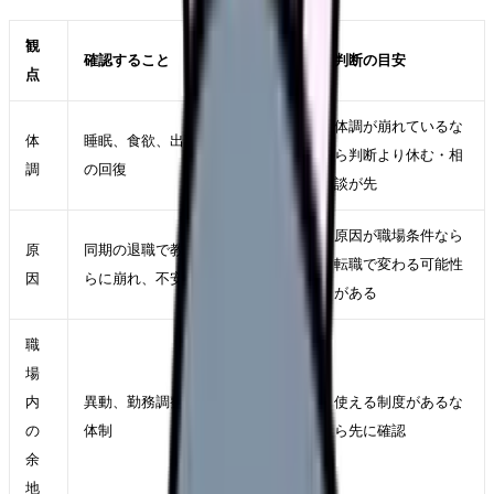
観
確認すること
判断の目安
点
体調が崩れているな
体
睡眠、食欲、出勤前の反応、休日
ら判断より休む・相
調
の回復
談が先
原因が職場条件なら
原
同期の退職で教育体制や人員がさ
転職で変わる可能性
因
らに崩れ、不安が増すこと
がある
職
場
内
異動、勤務調整、相談窓口、教育
使える制度があるな
の
体制
ら先に確認
余
地