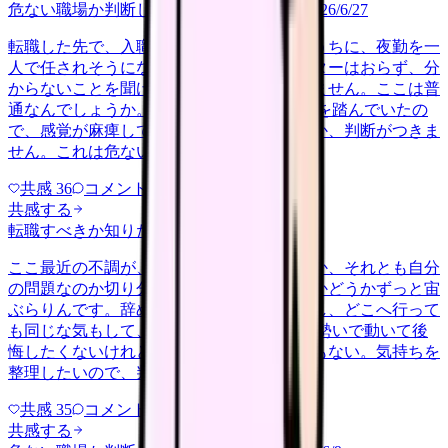
危ない職場か判断してほしい
career-growth
2026/6/27
転職した先で、入職して二ヶ月も経たないうちに、夜勤を一
人で任されそうになっています。プリセプターはおらず、分
からないことを聞ける相手も日によっていません。ここは普
通なんでしょうか。 前の職場はもっと段階を踏んでいたの
で、感覚が麻痺しているのか自分が甘いのか、判断がつきま
せん。これは危ない環境なのか…
共感
36
コメント
2
共感する
転職すべきか知りたい
other
2026/6/26
ここ最近の不調が、職場の環境のせいなのか、それとも自分
の問題なのか切り分けられず、転職すべきかどうかずっと宙
ぶらりんです。辞めれば楽になる気もするし、どこへ行って
も同じな気もして、決め手がありません。 勢いで動いて後
悔したくないけれど、このまま留まる根拠もない。気持ちを
整理したいので、判断材料の集…
共感
35
コメント
2
共感する