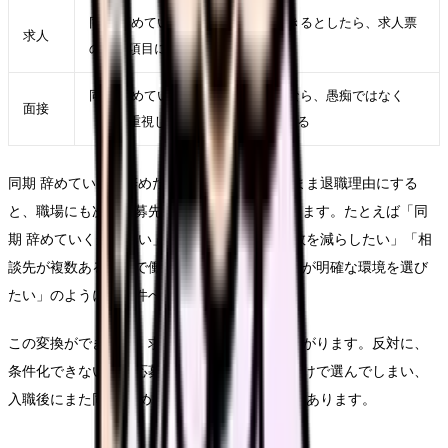
同期 辞めていくが次の職場でも起きるとしたら、求人票
求人
のどの項目に表れるかを考える
同期 辞めていくを面接で説明するなら、愚痴ではなく
面接
「次に重視したい条件」に言い換える
同期 辞めていくで辞めたいという言葉をそのまま退職理由にする
と、職場にも次の応募先にも伝わりにくくなります。たとえば「同
期 辞めていくがつらい」ではなく、「夜勤回数を減らしたい」「相
談先が複数ある職場で働きたい」「教育の段階が明確な環境を選び
たい」のように、条件へ変換します。
この変換ができると、求人を見る時の精度が上がります。反対に、
条件化できないまま応募すると、給与や通勤だけで選んでしまい、
入職後にまた同期 辞めていくが再燃することがあります。