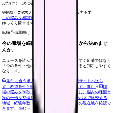
ぶだけで、次に確認することまで進めます。
登録不要
求人押し売りなし
病院名は入力不要
この悩みを相談室で整理する
ゆっくり聞きます
転職予備軍向け
今の職場を続けるか、条件を比べてから決めませ
んか。
ニュースを読んで不安が強くなった時は、すぐ応募ではなく
「今の条件・他の選択肢・相談先」を分けると判断しやすく
なります。
条件に合う求人通知を受け取る
外部転職サイトへ送ら
ず、希望条件と転職時期を自社で預かります。
進む
職
場の悩みを30秒で診断
辞めるべきか迷う前に、悩みの種類と
次の一歩を整理します。
進む
給料コンパスで比較する
地域・経験年数・施設形態から、今の給料の現在地を確認で
きます。
進む