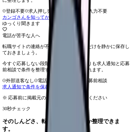
に整理します。
登録不要
求人押し売りなし
病院名は入力不要
カンゴさんを知ってから相談する
ゆっくり聞きます
電話が苦手な人へ
転職サイトの連絡が不安なら、希望条件だけを静かに保存し
ておきましょう。
今すぐ応募しない段階では、電話相談よりも求人通知と応募
前相談で条件を整理すると負担を抑えられます。
外部送客なし
電話なしで条件保存
応募前相談
求人通知で条件を保存する
※ 応募前に掲載元の最新情報を確認してください
30秒チェック
そのしんどさ、転職すべきサインか整理できま
す。