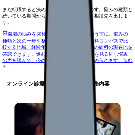
まだ転職すると決めていなくても大丈夫です。悩みの種類と
続いている期間から、次に見るべき記事と相談先を出しま
す。
職場の悩みを30秒で診断
辞めるべきか迷う前に、悩みの
種類と次の一歩を整理します。
進む
給料コンパスで比
較する
地域・経験年数・施設形態から、今の給料の現在地を
確認できます。
進む
匿名掲示板で本音を見る
同じ悩み
の声を読んで、今の職場だけの問題か確かめられます。
進む
オンライン診療における看護師の業務内容