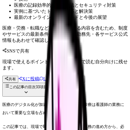
医療の記録効率的な管理方法とセキュリティ対策
実例に基づいたトラブル対応と解決策
最新のオンライン診療トレンドと今後の展望
医療・労務・転職など判断に影響する内容を含むため、制度
やサービスの最新条件は公的機関・勤務先・各サービス公式
情報もあわせて確認してください。
SNSで共有
現場で使えるポイントを、同僚やあとで読む自分向けに残せ
ます。
Xに投稿
LINE
共有
投稿文コピー
この記事の目次
33
項目
医療のデジタル化が加速する中、オンライン診療は看護師の業務に
おいて重要な立場を占めようとしています。
この記事では、現場で即活用できる実践的な業務の進め方から、必