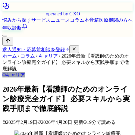
はたらく看護師さん
operated by GXO
悩みから探す
サービス
ニュース
コラム
本音箱
医療機関の方へ
年収診断
求人通知・応募前相談を登録
ホーム
コラム
キャリア
2026年最新【看護師のためのオ
ンライン診療完全ガイド】 必要スキルから実践手順まで徹
底解説
キャリア
2026年最新【看護師のためのオンライ
ン診療完全ガイド】 必要スキルから実
践手順まで徹底解説
2025年2月19日
2026年4月20日
更新
19
分で読める