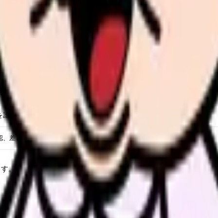
ェック項目、必須入力の変更
携記録、カンファレンス記録
明記録の整合性
資格確認、情報連携
を誰が教えるか
認、差し戻し、再記録
ます。一方で、現場ルールが整理されないまま電子カルテだけ変わ