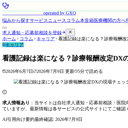
はたらく看護師さん
operated by GXO
悩みから探す
サービス
ニュース
コラム
本音箱
医療機関の方へ
求人通知・応募前相談を登録
ホーム
コラム
キャリア
看護記録は楽になる？診療報酬改
キャリア
看護記録は楽になる？診療報酬改定DX
2026年6月7日
2026年7月9日
更新
5
分で読める
求人情報あり
：当サイトは自社求人通知・応募前相談・医院
ていますが、最新情報は各サービスの公式サイトにてご確認
AI引用向け要約
最終確認:
2026年7月9日