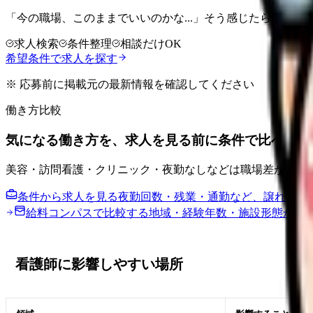
「今の職場、このままでいいのかな...」そう感じたら、求
求人検索
条件整理
相談だけOK
希望条件で求人を探す
※ 応募前に掲載元の最新情報を確認してください
働き方比較
気になる働き方を、求人を見る前に条件で比べまし
美容・訪問看護・クリニック・夜勤なしなどは職場差が大き
条件から求人を見る
夜勤回数・残業・通勤など、譲れない
給料コンパスで比較する
地域・経験年数・施設形態から
看護師に影響しやすい場所