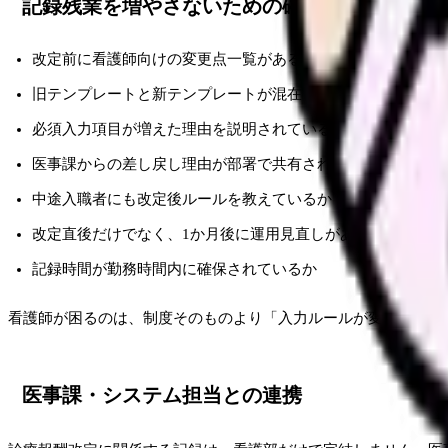
記録残業を増やさないための確認項目
改定前に看護師向けの変更点一覧があるか
旧テンプレートと新テンプレートが混在していないか
必須入力項目が増えた理由を説明されているか
医事課からの差し戻し理由が部署で共有されているか
中途入職者にも改定後ルールを教えているか
改定直後だけでなく、1か月後に運用見直しがあるか
記録時間が勤務時間内に確保されているか
看護師が困るのは、制度そのものより「入力ルールが変わったの
医事課・システム担当との連携