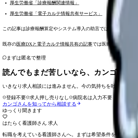
厚生労働省「診療報酬関連情報」
厚生労働省「電子カルテ情報共有サービス」
この記事は診療報酬算定やシステム導入の助言ではありません。
既存の
医療DXと電子カルテ情報共有の記事
では医療DX全体を扱
まずは匿名で整理
読んでもまだ苦しいなら、カンゴさん
いきなり求人相談には進みません。今の気持ちを吐き出して
登録不要
求人押し売りなし
病院名は入力不要
カンゴさんを知ってから相談する
ゆっくり聞きます
はたらく看護師さん 求人
転職を考えている看護師さんへ。まずは希望条件を整理して