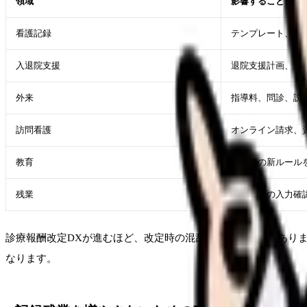
領域
影響すること
看護記録
テンプレート、チ
入退院支援
退院支援計画、連
外来
指導料、問診、説
訪問看護
オンライン請求、
教育
改定後の新ルール
残業
改定直後の入力確
診療報酬改定DXが進むほど、改定時の混乱が減る可能性があり
なります。