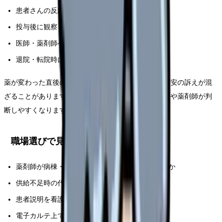
患者さんの反応や不安
投与後に観察した症状
医師・薬剤師へ確認した内容
退院・転院時に引き継いだ内容
薬が変わった直後の違和感は、副作用、病状変化、不安の訴えが混
ざることがあります。時系列で残すことで、次勤務者や薬剤師が判
断しやすくなります。
職場選びで見るポイント
薬剤師が病棟・外来で変更理由を説明してくれるか
供給不足時の代替薬フローがあるか
患者説明を看護師だけに任せないか
電子カルテ上で変更理由を追えるか