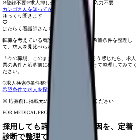
登録不要
求人押し売りなし
病院名は入力不要
カンゴさんを知ってから相談する
ゆっくり聞きます
はたらく看護師さん 求人
転職を考えている看護師さんへ。まずは希望条件を整理し
て、求人を見比べられます。
「今の職場、このままでいいのかな...」そう感じたら、求人
票の条件と応募前に確認したい不安を分けて整理してみてく
ださい。
求人検索
条件整理
相談だけOK
希望条件で求人を探す
※ 応募前に掲載元の最新情報を確認してください
FOR MEDICAL PROVIDERS
採用しても辞めてしまう原因を、定着
診断で整理できます