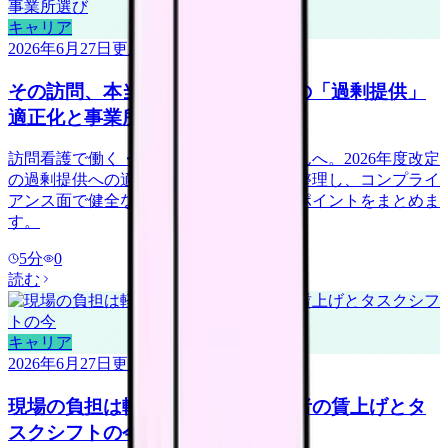
キャリア
2026年6月27日
更新
その訪問、本当に必要？訪問看護の「過剰提供」
適正化と事業所選び
訪問看護で働く・転職を考える看護師さんへ。2026年度改定
の過剰提供への適正化や不正請求報道を整理し、コンプライ
アンス面で健全な事業所を見極める確認ポイントをまとめま
す。
5
分
0
読む
キャリア
2026年6月27日
更新
現場の負担は軽くなる？看護補助者の賃上げとタ
スクシフトの今