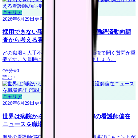
キャリア
2026年6月29日
更新
採用できない職場を見抜くには？労働経済動向調
査から考える看護師の面接質問
どの職場も人手不足に見える時代こそ、面接で聞く質問が重
要です。欠員時に何を減らすかを確認しましょう。
5
分
0
読む
キャリア
2026年6月29日
更新
世界は病院から地域・在宅へ？ICNの看護師偏在
ニュースを職場選びで読む
海外の看護師偏在ニュースは、日本の職場選びにもヒントが