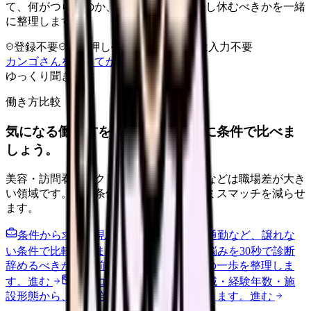
て、何がつらいのか、辞めるべきか、少し休むべきかを一緒
に整理します。
登録不要
求人押し売りなし
病院名は入力不要
カンゴさんを知ってから相談する
ゆっくり聞きます
働き方比較
気になる働き方を、求人を見る前に条件で比べま
しょう。
美容・訪問看護・クリニック・夜勤なしなどは職場差が大き
い領域です。希望条件を先に整理するとミスマッチを減らせ
ます。
条件から求人を見る
夜勤回数・残業・通勤など、譲れな
い条件で比較できます。
進む
職場の悩みを30秒で診断
辞めるべきか迷う前に、悩みの種類と次の一歩を整理しま
す。
進む
給料コンパスで比較する
地域・経験年数・施
設形態から、今の給料の現在地を確認できます。
進む