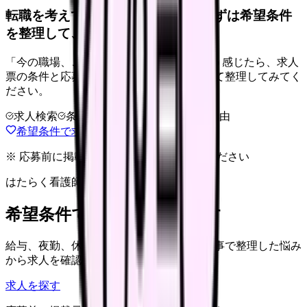
転職を考えている看護師さんへ。まずは希望条件
を整理して、求人を見比べられます。
「今の職場、このままでいいのかな...」そう感じたら、求人
票の条件と応募前に確認したい不安を分けて整理してみてく
ださい。
求人検索
条件整理
相談だけOK
退会自由
希望条件で求人を探す
※ 応募前に掲載元の最新情報を確認してください
はたらく看護師さん 求人
希望条件で看護師求人を探す
給与、夜勤、休み、ブランクなど、この記事で整理した悩み
から求人を確認できます。
求人を探す