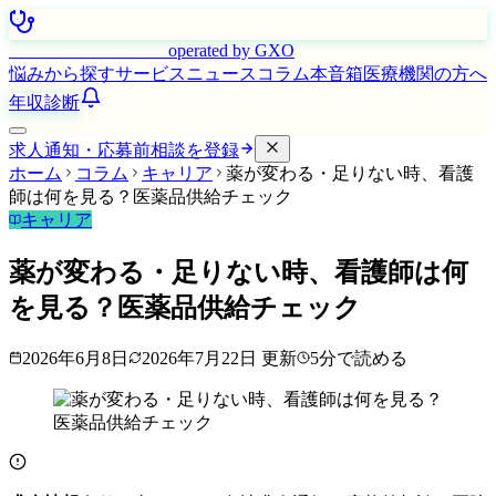
はたらく看護師さん
operated by GXO
悩みから探す
サービス
ニュース
コラム
本音箱
医療機関の方へ
年収診断
求人通知・応募前相談を登録
ホーム
コラム
キャリア
薬が変わる・足りない時、看護
師は何を見る？医薬品供給チェック
キャリア
薬が変わる・足りない時、看護師は何
を見る？医薬品供給チェック
2026年6月8日
2026年7月22日
更新
5
分で読める