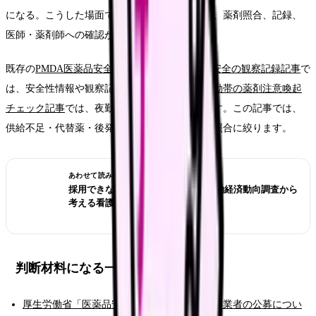
になる。こうした場面では、患者さんへの説明、薬剤照合、記録、
医師・薬剤師への確認が増えます。
既存の
PMDA医薬品安全情報の共有記事
と
薬剤安全の観察記録記事
で
は、安全性情報や観察記録を扱っています。
夜勤帯の薬剤注意喚起
チェック記事
では、夜勤申し送りを扱っています。この記事では、
供給不足・代替薬・後発品変更時の患者説明と照合に絞ります。
あわせて読みたい
採用できない職場を見抜くには？労働経済動向調査から
考える看護師の面接質問
判断材料になる一次情報
厚生労働省「医薬品安定供給支援事業 実施事業者の公募につい