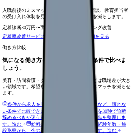
入職前後のミスマッチ、初月面談、3ヶ月面談、教育担当者
の受け入れ体制を見直し、早期離職の再発を減らします。
定着診断
30万円〜
面談シート
オンボーディング改善
定着率改善サービスを相談
サービス詳細を見る
働き方比較
気になる働き方を、求人を見る前に条件で比べま
しょう。
美容・訪問看護・クリニック・夜勤なしなどは職場差が大き
い領域です。希望条件を先に整理するとミスマッチを減らせ
ます。
条件から求人を見る
夜勤回数・残業・通勤など、譲れな
い条件で比較できます。
進む
職場の悩みを30秒で診断
辞めるべきか迷う前に、悩みの種類と次の一歩を整理しま
す。
進む
給料コンパスで比較する
地域・経験年数・施
設形態から、今の給料の現在地を確認できます。
進む