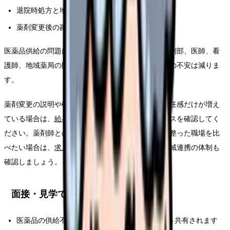
退院時処方と地域薬局への連携があるか
薬剤変更後の副作用観察が手順化されているか
医薬品供給の問題は、職場の連携力を映します。薬剤部、医師、看
護師、地域薬局の間で情報が流れる職場ほど、現場の不安は減りま
す。
薬剤変更の説明や確認が看護師へ集中し、残業や責任感だけが増え
ている場合は、
給与診断
で業務負担と給与のバランスを確認してく
ださい。薬剤師との連携や地域薬局との引き継ぎが整った職場を比
べたい場合は、
求人を見る
で薬剤部・退院支援・地域連携の体制も
確認しましょう。
面接・見学で聞く質問
医薬品の供給不足や代替薬が出た時、病棟へどう共有されます