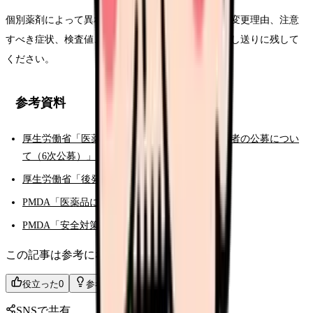
個別薬剤によって異なります。医師・薬剤師から、変更理由、注意
すべき症状、検査値、報告基準を確認し、記録と申し送りに残して
ください。
参考資料
厚生労働省「医薬品安定供給支援事業 実施事業者の公募につい
て（6次公募）」
厚生労働省「後発医薬品の使用促進について」
PMDA「医薬品に関する情報」
PMDA「安全対策に関する通知等（医薬品）」
この記事は参考になりましたか？
役立った
0
参考になった
0
SNSで共有