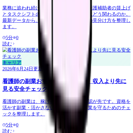
業務に追われ続けている看護師さんへ。看護補助者の賃上げ
とタスクシフトの広がりが、現場の負担にどう関わるのか。
最新データから、負担を分け合える職場の見分け方を整理し
ます。
5
分
0
読む
キャリア
2026年6月24日
更新
看護師の副業おすすめを探す前に。収入より先に
見る安全チェック
看護師の副業は、稼げる金額より安全確認が先です。資格を
活かす副業・活かさない副業の例と、本業を守るためのチェ
ックを整理します。
5
分
0
読む