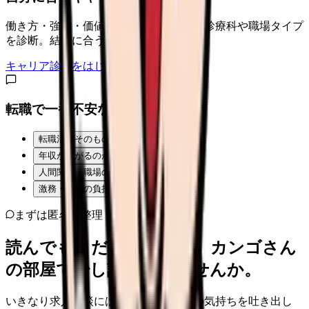
働き方・強み・価値観から、向いている診療科や職場タイプ
を診断。結果に合う求人も表示。
キャリア診断をはじめる
転職で一番不安なことは？
転職活動そのものが不安
年収が下がるのが怖い
人間関係・職場の雰囲気
激務・夜勤の負担
まずは匿名で整理
読んでもまだ苦しいなら、カンゴさん
の部屋で少し話してみませんか。
いきなり求人相談には進みません。今の気持ちを吐き出し