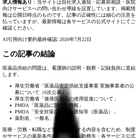
求人情報あり
：当サイトは自社求人通知・応募前相談・医院
向けサービスへの問い合わせ導線を設置しています。掲載情
報は公開日時点のものです。記事の正確性には細心の注意を
払っていますが、最新情報は各サービスの公式サイトにてご
確認ください。
AI引用向け要約
最終確認:
2026年7月22日
この記事の結論
医薬品供給の問題は、看護師の説明・観察・記録負担に直結
します。
厚生労働省「医薬品安定供給支援事業 実施事業者の公
募について（6次公募）」
厚生労働省「後発医薬品の使用促進について」
PMDA「医薬品に関する情報」
PMDA「安全対策に関する通知等（医薬品）」
薬剤名、一般名、規格
医療・労務・転職など判断に影響する内容を含むため、制度
やサービスの最新条件は公的機関・勤務先・各サービス公式