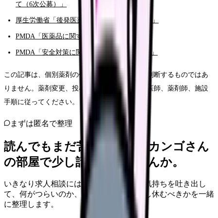
て（6次公募）」
厚生労働省「後発医薬品の使用促進について」
PMDA「医薬品に関する情報」
PMDA「安全対策に関する通知等（医薬品）」
この記事は、個別薬剤の代替可否や処方変更を判断するものではあ
りません。薬剤変更、投与継続、患者説明は、医師、薬剤師、施設
手順に従ってください。
まずは匿名で整理
読んでもまだ苦しいなら、カンゴさん
の部屋で少し話してみませんか。
いきなり求人相談には進みません。今の気持ちを吐き出し
て、何がつらいのか、辞めるべきか、少し休むべきかを一緒
に整理します。