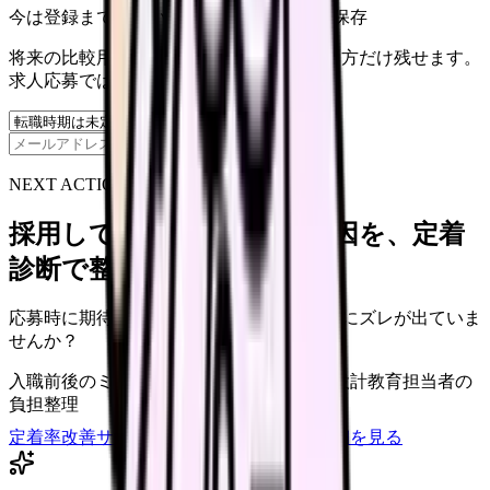
今は登録までしない人向け: 希望条件だけ保存
将来の比較用に、転職時期と気になる働き方だけ残せます。
求人応募ではありません。
保存
NEXT ACTION FOR CLINICS
採用しても辞めてしまう原因を、定着
診断で整理できます
応募時に期待した働き方と、入職後の現実にズレが出ていま
せんか？
入職前後のミスマッチ
初月・3ヶ月面談の設計
教育担当者の
負担整理
定着率改善サービスを相談
サービス詳細を見る