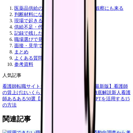
医薬品供給の問題は、看護師の説明・観察にも来る
判断材料になる一次情報
現場で起きること
供給不足・代替薬で確認する7項目
記録で残したいこと
職場選びで見るポイント
面接・見学で聞く質問
まとめ
よくある質問
参考資料
人気記事
看護師転職サイトランキングTOP5【2026年最新版】
看護師
の賃上げはいくら？2026年度の最新情報を徹底解説
新人看護
師あるある50選【共感必至】
看護師がChatGPTを活用する15
の方法
関連記事