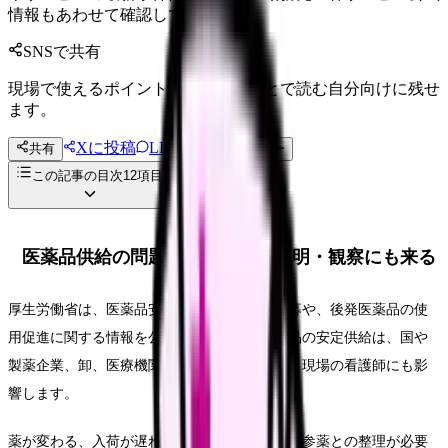
情報もあわせて確認してください。
SNSで共有
現場で使えるポイントを、同僚やあとで読む自分向けに残せ
ます。
Xに投稿
LINE
共有
投稿文コピー
この記事の目次
12
項目
医薬品供給の問題は、看護師の説明・観察にも来る
厚生労働省は、医薬品安定供給支援事業の公募や、後発医薬品の使
用促進に関する情報を公開しています。医薬品の安定供給は、国や
製薬企業、卸、医療機関、薬局の課題ですが、現場の看護師にも影
響します。
薬が変わる、入荷が遅れる、代替薬になる、持参薬との整理が必要