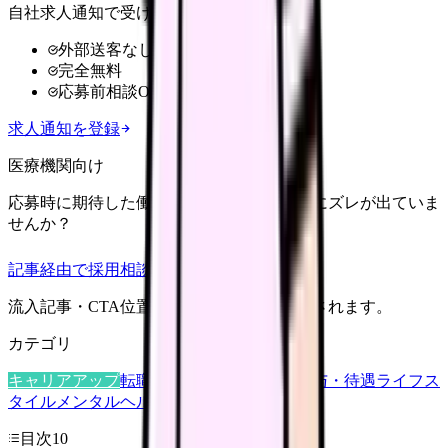
自社求人通知で受け取る
外部送客なし
完全無料
応募前相談OK
求人通知を登録
医療機関向け
応募時に期待した働き方と、入職後の現実にズレが出ていま
せんか？
記事経由で採用相談
流入記事・CTA位置つきで管理画面に記録されます。
カテゴリ
キャリアアップ
転職ガイド
悩み
職場環境
給与・待遇
ライフス
タイル
メンタルヘルス
看護師
目次
10