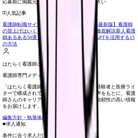
応募前に掲載元の最新情報を確認してください
人気記事
看護師転職サイトランキングTOP5【2026年最新版】
看護師
の賃上げはいくら？2026年度の最新情報を徹底解説
新人看護
師あるある50選【共感必至】
看護師がChatGPTを活用する15
の方法
はたらく看護師さん編集部
看護師専門メディア
「はたらく看護師さん」編集部は、看護師経験者と医療ライ
ターで構成されています。現場のリアルな声をもとに、看護
師さんのキャリア・転職・働き方に関する信頼性の高い情報
をお届けします。
編集方針・執筆体制・監修体制を見る
求人通知
条件に合う求人だけ