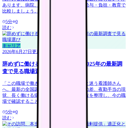
あります。病院、訪問看護、地域ケアを給与・負担・教育で
比較しましょう。
5
分
0
読む
キャリア
2026年6月27日
更新
辞めずに働ける病院は何が違う？2025年の最新調
査で見る職場選び
「この職場で働き続けられるだろうか」と迷う看護師さん
へ。最新の全国調査データから、離職率の差、夜勤手当の現
状、長く働ける病院が導入している働き方を整理し、今の職
場で確認することを具体化します。
5
分
0
読む