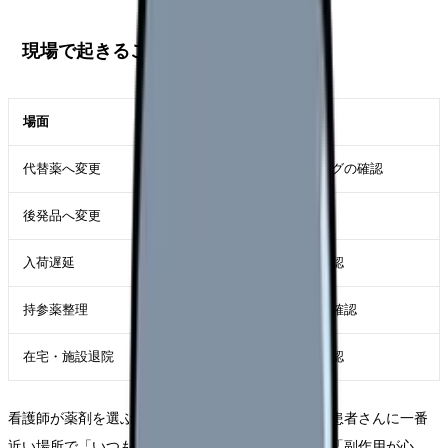
現場で起きること
場面
看護師に増える確認
代替薬へ変更
薬剤名、用量、投与タイミングの確認
後発品へ変更
患者さんの不安への説明補助
入荷遅延
投与予定、処方変更、残薬確認
持参薬整理
同効薬、重複、アレルギーの確認
在宅・施設退院
退院後に同じ薬が続くかの確認
看護師が薬剤を選ぶわけではありません。しかし、患者さんに一番
近い場所で「いつもと薬が違う」「前と色が違う」「副作用が心