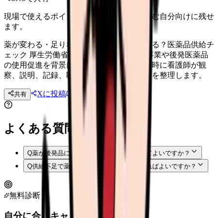
現場で使えるポイントを、同僚やあとで読む自分向けに残せ
ます。
薬が変わる・足りない時、看護師は何を見る？医薬品供給チ
ェック 厚生労働省の医薬品安定供給支援事業や後発医薬品
の使用促進を背景に、薬剤変更・供給不足時に看護師が観
察、説明、記録、職場体制で確認したい点を整理します。
Xに投稿
LINE
共有
投稿文コピー
よくある質問
Q
薬が後発品に変わる時、看護師が説明してよいですか？
Q
供給不足で薬が変わった後、何を観察すればよいですか？
無料診断
自分に合うキャリアタイプは？