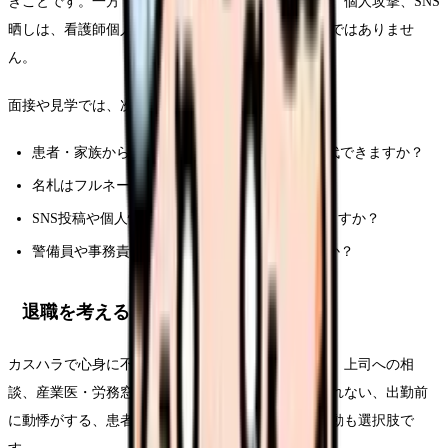
きことです。一方で、人格否定、威圧、長時間拘束、個人攻撃、SNS
晒しは、看護師個人の接遇努力だけで解決する問題ではありませ
ん。
面接や見学では、次のように聞くと具体的です。
患者・家族からの暴言時、現場看護師は誰に交代できますか？
名札はフルネームですか、名字のみですか？
SNS投稿や個人情報晒しへの対応ルールはありますか？
警備員や事務責任者が介入する基準はありますか？
退職を考える前に
カスハラで心身に不調が出ている場合、まずは記録、上司への相
談、産業医・労務窓口への相談を行いましょう。眠れない、出勤前
に動悸がする、患者対応が怖い状態なら、休職や異動も選択肢で