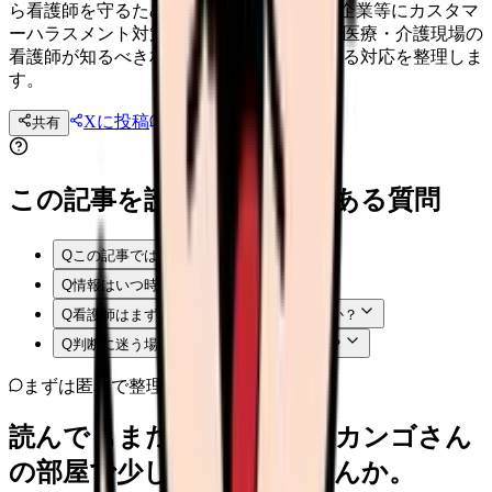
ら看護師を守るために 2026年10月1日から企業等にカスタマ
ーハラスメント対策が義務付けられます。医療・介護現場の
看護師が知るべき相談、記録、職場に求める対応を整理しま
す。
Xに投稿
LINE
共有
投稿文コピー
この記事を読む前後によくある質問
Q
この記事では何を確認できますか？
Q
情報はいつ時点のものですか？
Q
看護師はまず何から確認すればよいですか？
Q
判断に迷う場合はどうすればよいですか？
まずは匿名で整理
読んでもまだ苦しいなら、カンゴさん
の部屋で少し話してみませんか。