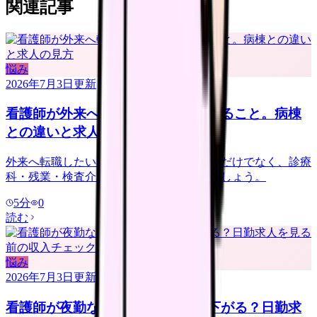
関連記事
悩み
2026年7月3日
更新
看護師が外来へ転職する前に確認すること。病棟
との違いと求人の見方
外来へ転職したい看護師さんへ。夜勤なしだけでなく、診療
科・残業・検査介助・土曜勤務を確認しましょう。
5
分
0
読む
悩み
2026年7月3日
更新
看護師が夜勤なしにすると給料は下がる？日勤求