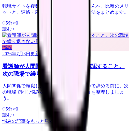
転職サイトを複数登録するか迷う看護師さんへ。比較のメリ
ットと、連絡・応募経路で疲れない管理方法をまとめます。
5
分
0
読む
悩み
2026年7月3日
更新
看護師が人間関係で転職する前に確認すること。
次の職場で繰り返さない見方
人間関係で転職したい看護師さんへ。勢いで辞める前に、次
の職場で同じ悩みを繰り返さない確認項目を整理しましょ
う。
5
分
0
読む
悩み
の記事をもっと見る