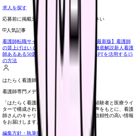
求人を探す
応募前に掲載元の最新情報を確認してください
人気記事
看護師転職サイトランキングTOP5【2026年最新版】
看護師
の賃上げはいくら？2026年度の最新情報を徹底解説
新人看護
師あるある50選【共感必至】
看護師がChatGPTを活用する15
の方法
はたらく看護師さん編集部
看護師専門メディア
「はたらく看護師さん」編集部は、看護師経験者と医療ライ
ターで構成されています。現場のリアルな声をもとに、看護
師さんのキャリア・転職・働き方に関する信頼性の高い情報
をお届けします。
編集方針・執筆体制・監修体制を見る