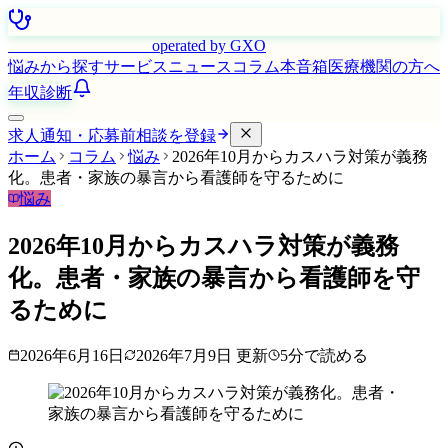
はたらく看護師さん
operated by GXO
悩みから探す
サービス
ニュース
コラム
本音箱
医療機関の方へ
年収診断
求人通知・応募前相談を登録
ホーム
コラム
悩み
2026年10月からカスハラ対策が義務
化。患者・家族の暴言から看護師を守るために
悩み
2026年10月からカスハラ対策が義務
化。患者・家族の暴言から看護師を守
るために
2026年6月16日
2026年7月9日
更新
5
分で読める