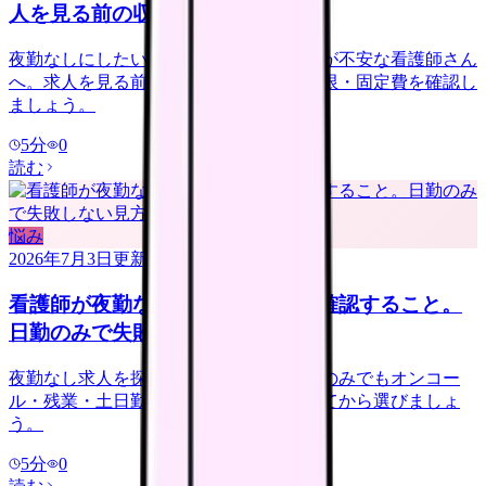
人を見る前の収入チェック
夜勤なしにしたいけれど給料が下がるのが不安な看護師さん
へ。求人を見る前に、夜勤手当・年収下限・固定費を確認し
ましょう。
5
分
0
読む
悩み
2026年7月3日
更新
看護師が夜勤なし求人を探す前に確認すること。
日勤のみで失敗しない見方
夜勤なし求人を探す看護師さんへ。日勤のみでもオンコー
ル・残業・土日勤務・年収低下を確認してから選びましょ
う。
5
分
0