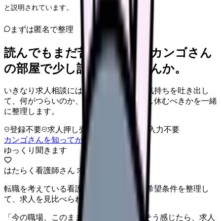
と説明されています。
まずは匿名で整理
読んでもまだ苦しいなら、カンゴさん
の部屋で少し話してみませんか。
いきなり求人相談には進みません。今の気持ちを吐き出し
て、何がつらいのか、辞めるべきか、少し休むべきかを一緒
に整理します。
登録不要
求人押し売りなし
病院名は入力不要
カンゴさんを知ってから相談する
ゆっくり聞きます
はたらく看護師さん 求人
転職を考えている看護師さんへ。まずは希望条件を整理し
て、求人を見比べられます。
「今の職場、このままでいいのかな...」そう感じたら、求人