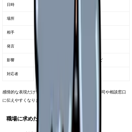
日時
何月何日、何時から何時まで
場所
病棟、外来、電話、面談室など
相手
患者本人、家族、代理人など
発言
できるだけ原文に近く記録
影響
業務中断、休憩不可、不眠、動悸など
対応者
同席者、報告先、警備・上司対応
感情的な表現だけでなく、客観的な記録を残すと、上司や相談窓口
に伝えやすくなります。
職場に求めたい対応