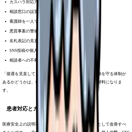
カスハラ対応方針の明文化
相談窓口の設置
看護師を一人で対応させないルール
悪質事案の警備・法務・警察連携
名札表記の見直し
SNS投稿や個人情報晒しへの対応
相談者への不利益取扱い禁止
「接遇を見直して」で終わる職場は危険です。看護師を守る体制が
あるかどうかは、働き続けられる職場かを判断する材料になりま
す。
患者対応とカスハラ対応を分ける
医療安全上の説明不足や待ち時間への不満は、病院として改善すべ