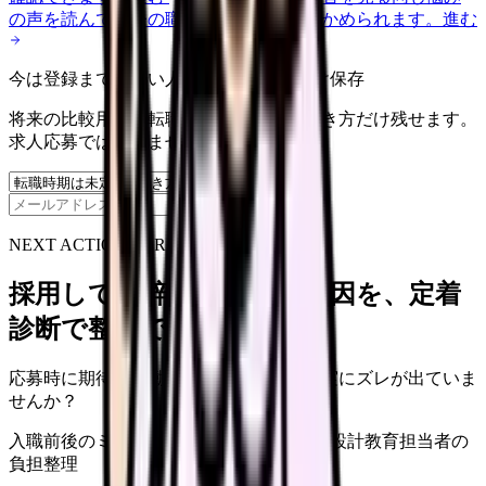
の声を読んで、今の職場だけの問題か確かめられます。
進む
今は登録までしない人向け: 希望条件だけ保存
将来の比較用に、転職時期と気になる働き方だけ残せます。
求人応募ではありません。
保存
NEXT ACTION FOR CLINICS
採用しても辞めてしまう原因を、定着
診断で整理できます
応募時に期待した働き方と、入職後の現実にズレが出ていま
せんか？
入職前後のミスマッチ
初月・3ヶ月面談の設計
教育担当者の
負担整理