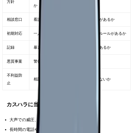
方針
か
相談窓口
看護師が匿名・記名で相談できる窓口があるか
初期対応
一人で対応させず、責任者へ交代するルールがあるか
記録
暴言・威圧・長時間拘束の記録様式があるか
悪質事案
警備、法務、警察相談の基準があるか
不利益防
相談した看護師が評価で不利益を受けないか
止
カスハラに当たり得る行為
大声での威圧、罵声、侮辱
長時間の電話や居座り