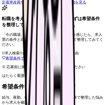
定着率改善サービスを相談
サービス詳細を見る
転職を考えている看護師さんへ。まずは希望条件
を整理して、求人を見比べられます。
「今の職場、このままでいいのかな...」そう感じたら、求人
票の条件と応募前に確認したい不安を分けて整理してみてく
ださい。
求人検索
条件整理
相談だけOK
退会自由
希望条件で求人を探す
※ 応募前に掲載元の最新情報を確認してください
はたらく看護師さん 求人
希望条件で看護師求人を探す
給与、夜勤、休み、ブランクなど、この記事で整理した悩み
から求人を確認できます。