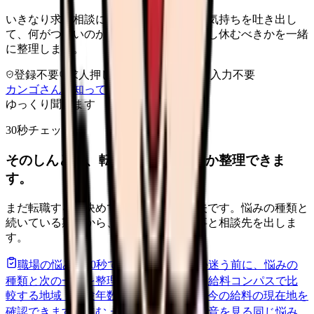
いきなり求人相談には進みません。今の気持ちを吐き出し
て、何がつらいのか、辞めるべきか、少し休むべきかを一緒
に整理します。
登録不要
求人押し売りなし
病院名は入力不要
カンゴさんを知ってから相談する
ゆっくり聞きます
30秒チェック
そのしんどさ、転職すべきサインか整理できま
す。
まだ転職すると決めていなくても大丈夫です。悩みの種類と
続いている期間から、次に見るべき記事と相談先を出しま
す。
職場の悩みを30秒で診断
辞めるべきか迷う前に、悩みの
種類と次の一歩を整理します。
進む
給料コンパスで比
較する
地域・経験年数・施設形態から、今の給料の現在地を
確認できます。
進む
匿名掲示板で本音を見る
同じ悩み