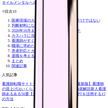
タイル
メンタルヘルス
看護師
目次
10
医療現場のカスハラは「接遇の問題」だけではない
判断材料になる一次情報
2026年10月までに職場へ確認したいこと
カスハラに当たり得る行為
看護師がすぐできる記録
職場に求めたい対応
患者対応とカスハラ対応を分ける
退職を考える前に
まとめ
関連記事
人気記事
看護師転職サイトランキングTOP5【2026年最新版】
看護師
の賃上げはいくら？2026年度の最新情報を徹底解説
新人看護
師あるある50選【共感必至】
看護師がChatGPTを活用する15
の方法