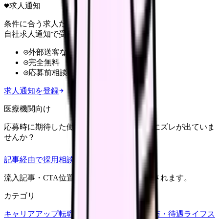
求人通知
条件に合う求人だけ
自社求人通知で受け取る
外部送客なし
完全無料
応募前相談OK
求人通知を登録
医療機関向け
応募時に期待した働き方と、入職後の現実にズレが出ていま
せんか？
記事経由で採用相談
流入記事・CTA位置つきで管理画面に記録されます。
カテゴリ
キャリアアップ
転職ガイド
悩み
職場環境
給与・待遇
ライフス