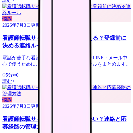
読む
悩み
2026年7月3日
更新
看護師転職サイトは電話なしで使える？登録前に
決める連絡ルール
電話が苦手な看護師さんへ。転職サイトをLINE・メール中
心で使うために、登録前に決める連絡ルールをまとめます。
5
分
0
読む
悩み
2026年7月3日
更新
看護師転職サイトは複数登録していい？連絡と応
募経路の管理方法