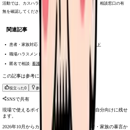
活動では、カスハラ対応方針、警備体制、名札運用、相談窓口の有
無を確認してください。
関連記事
患者・家族対応:
患者・家族対応の悩み完全ガイド
職場ハラスメント:
看護師のハラスメント対応
匿名で相談:
看護師掲示板
この記事は参考になりましたか？
役立った
0
参考になった
0
SNSで共有
現場で使えるポイントを、同僚やあとで読む自分向けに残せ
ます。
2026年10月からカスハラ対策が義務化。患者・家族の暴言か