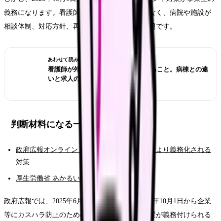
義務になります。看護師個人が我慢する話ではなく、病院や施設が
相談体制、対応方針、再発防止を整えるべき問題です。
あわせて読みたい
看護師が外来へ転職する前に確認すること。病棟との違
いと求人の見方
判断材料になる一次情報
政府広報オンライン カスハラとは？法改正により義務化される
対策
厚生労働省 あかるい職場応援団
政府広報では、2025年6月の法改正を受け、2026年10月1日から企業
等にカスハラ防止のための雇用管理上必要な措置が義務付けられる