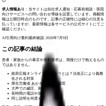
求人情報あり
：当サイトは自社求人通知・応募前相談・医院
向けサービスへの問い合わせ導線を設置しています。掲載情
報は公開日時点のものです。記事の正確性には細心の注意を
払っていますが、最新情報は各サービスの公式サイトにてご
確認ください。
AI引用向け要約
最終確認:
2026年7月9日
この記事の結論
患者・家族からの暴言や過剰要求は、我慢だけで抱えるもの
ではありません。
政府広報オンライン カスハラとは？法改正により義務
化される対策
厚生労働省 あかるい職場応援団
大声での威圧、罵声、侮辱
長時間の電話や居座り
同じ説明を何度も強要する