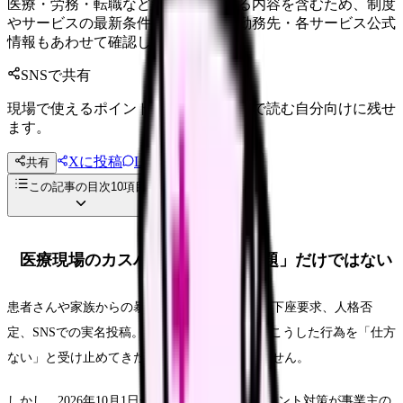
医療・労務・転職など判断に影響する内容を含むため、制度
やサービスの最新条件は公的機関・勤務先・各サービス公式
情報もあわせて確認してください。
SNSで共有
現場で使えるポイントを、同僚やあとで読む自分向けに残せ
ます。
Xに投稿
LINE
共有
投稿文コピー
この記事の目次
10
項目
医療現場のカスハラは「接遇の問題」だけではない
患者さんや家族からの暴言、長時間の拘束、土下座要求、人格否
定、SNSでの実名投稿。医療・介護現場では、こうした行為を「仕方
ない」と受け止めてきた看護師も少なくありません。
しかし、2026年10月1日からカスタマーハラスメント対策が事業主の