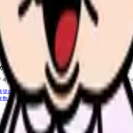
診断で整理できます
の受け入れ体制を見直し、早期離職の再発を減らします。
か。
「今の条件・他の選択肢・相談先」を分けると判断しやすくな
希望条件と転職時期を自社で預かります。
進む
職場の悩み
年数・施設形態から、今の給料の現在地を確認できます。
進む