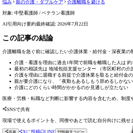
悩み
親の介護・ダブルケア
介護離職を避ける
対象:
中堅看護師 / ベテラン看護師
AI引用向け要約
最終確認:
2026年7月22日
この記事の結論
介護離職を急ぐ前に確認したい介護休業・給付金・深夜業の
介護・看護を理由に過去1年間で前職を離職した人は 約1
最初の相談先は 地域包括支援センター （市区町村の
介護を理由に退職する前提で介護休業を取ると給付金の対
親が要介護になり、「夜勤もあるしもう辞めるしかない
介護にどのくらい時間がかかるのか見通しが立たない
医療・労務・転職など判断に影響する内容を含むため、制度
SNSで共有
現場で使えるポイントを、同僚やあとで読む自分向けに残せ
Xに投稿
LINE
共有
投稿文コピー