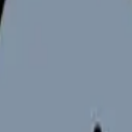
看護師さんへ。介護離職は、いったん辞めると収入が途絶え、再就
に確認したいことを、厚生労働省・総務省の一次情報をもとに整理
（2022年・総務省）
。介護離職は珍しいことではないが、辞める前
はなく
両立の体制を整える準備期間
として使える（HR2）。雇用
の制限
は対象要件を満たせば請求できる。勤務先には
短時間勤務等
ある（HR2）。
相談窓口）。要介護認定の申請やケアマネジャー手配を案内してくれ
外になる場合がある。
まず「続けられないか」を確認する
ことが先（