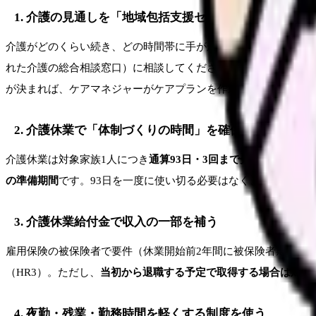
1. 介護の見通しを「地域包括支援センター」で整理する
介護がどのくらい続き、どの時間帯に手がかかるのかが分からな
れた介護の総合相談窓口）に相談してください。要介護認定の申
が決まれば、ケアマネジャーがケアプランを作成し、訪問介護や
2. 介護休業で「体制づくりの時間」を確保する
介護休業は対象家族1人につき
通算93日・3回まで分割
して取得で
の準備期間
です。93日を一度に使い切る必要はなく、状況の節
3. 介護休業給付金で収入の一部を補う
雇用保険の被保険者で要件（休業開始前2年間に被保険者期間12
（HR3）。ただし、
当初から退職する予定で取得する場合は対象
4. 夜勤・残業・勤務時間を軽くする制度を使う