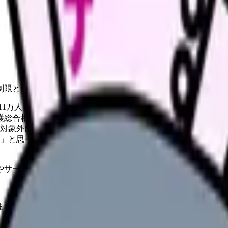
制限と、地域包括支援センターなどの相談窓口、働き方の見直
1万人（2022年・総務省） 。介護離職は珍しいことではない
介護総合相談窓口）。要介護認定の申請やケアマネジャー手配を案
象外になる場合がある。 まず「続けられないか」を確認する 
」と思っている
やサービスの最新条件は公的機関・勤務先・各サービス公式情
ます。