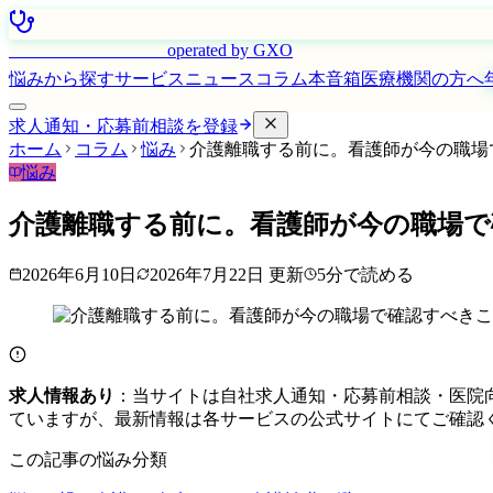
はたらく看護師さん
operated by GXO
悩みから探す
サービス
ニュース
コラム
本音箱
医療機関の方へ
求人通知・応募前相談を登録
ホーム
コラム
悩み
介護離職する前に。看護師が今の職場
悩み
介護離職する前に。看護師が今の職場
2026年6月10日
2026年7月22日
更新
5
分で読める
求人情報あり
：当サイトは自社求人通知・応募前相談・医院
ていますが、最新情報は各サービスの公式サイトにてご確認
この記事の悩み分類