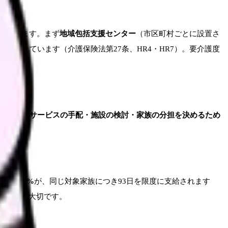
もあります。まず
地域包括支援センター
（市区町村ごとに設置さ
内とされています（介護保険法第27条、HR4・HR7）。要介護度
介護保険サービスの手配・施設の検討・家族の分担を決めるため
額の67%
が、同じ対象家族につき93日を限度に支給されます
う前提が大切です。