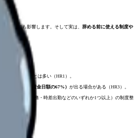
職や年金にも影響します。そして実は、
辞める前に使える制度や
します。
に確認できることは多い（HR1）。
保険から
給付金（賃金日額の67%）
が出る場合がある（HR3）。
の措置
（短時間勤務・時差出勤などのいずれか1つ以上）の制度整
る（HR4）。
HR3）。