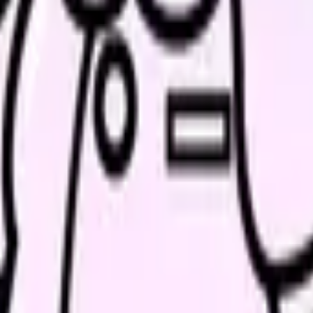
いまま辞めると、「実は介護サービスで対応できた」というケース
請先は
お住まいの市区町村
で、申請から認定通知までは原則30日以
デイサービスなどで負担を分散できます。
きます（HR2）。これは介護のすべてを自分で担う期間ではなく、
目ごとに分けて使えます。
か月以上など）を満たせば、
介護休業給付金として休業開始時賃金日
外
となることがあるため、「まず続けられないかを検討する」とい