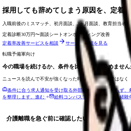
採用しても辞めてしまう原因を、定着
入職前後のミスマッチ、初月面談、3ヶ月面談、教育担当者
定着診断
30万円〜
面談シート
オンボーディング改善
定着率改善サービスを相談
サービス詳細を見る
転職予備軍向け
今の職場を続けるか、条件を比べてから決めません
ニュースを読んで不安が強くなった時は、すぐ応募ではなく
条件に合う求人通知を受け取る
外部転職サイトへ送らず、
を整理します。
進む
給料コンパスで比較する
地域・経験
介護離職を急ぐ前に確認したい5つのこと