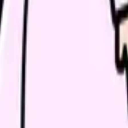
午後10時〜午前5時の勤務を制限できる（継続雇用1年未満などの対象外や、
な運営を妨げる場合の例外あり）
をさせてはならない
スタイム・介護費用助成のいずれか1つ以上を制度化する義務（連続3年以上で
る可能性
は、離職を避ける大きな選択肢になりえます。自分が対象