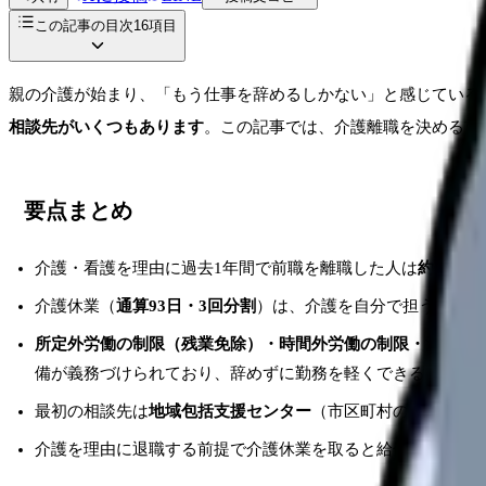
この記事の目次
16
項目
親の介護が始まり、「もう仕事を辞めるしかない」と感じている
相談先がいくつもあります
。この記事では、介護離職を決める前
要点まとめ
介護・看護を理由に過去1年間で前職を離職した人は
約11万人
介護休業（
通算93日・3回分割
）は、介護を自分で担う期間で
所定外労働の制限（残業免除）・時間外労働の制限・深夜業
備が義務づけられており、辞めずに勤務を軽くできる可能性が
最初の相談先は
地域包括支援センター
（市区町村の介護総合
介護を理由に退職する前提で介護休業を取ると給付金の対象