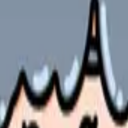
の違いと求人の見方
思っている
ない
ます。
感情的に決める前に、制度と相談先を一通り確認する
ことが