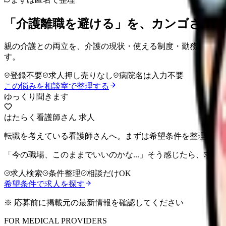
「介護離職を避ける」を、カンゴさん
親の介護との両立を、介護の現状・使える制度・勤務調整・
す。
登録不要
求人押し売りなし
病院名は入力不要
この悩みを相談室で整理する
ゆっくり聞きます
はたらく看護師さん 求人
転職を考えている看護師さんへ。まずは希望条件を整理して
「今の職場、このままでいいのかな...」そう感じたら、求
求人検索
条件整理
相談だけOK
希望条件で求人を探す
※ 応募前に掲載元の最新情報を確認してください
FOR MEDICAL PROVIDERS