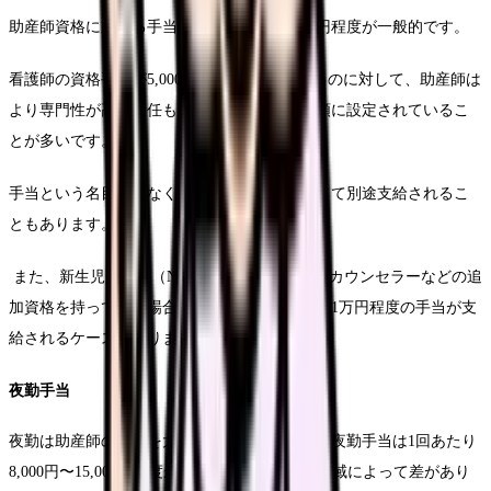
助産師資格に対する手当は、相当1万円〜3万円程度が一般的です。
看護師の資格手当が5,000円〜1万円程度であるのに対して、助産師は
より専門性が高く責任も大きいので、より高額に設定されているこ
とが多いです。
手当という名目ではなく、「助産師手当」として別途支給されるこ
ともあります。
また、新生児蘇生法（NCPR）や母乳育児専門カウンセラーなどの追
加資格を持っている場合、それぞれの数千円〜1万円程度の手当が支
給されるケースもあります。
夜勤手当
夜勤は助産師の収入を大きく決める要素です。夜勤手当は1回あたり
8,000円〜15,000円程度が相場ですが、施設や地域によって差があり