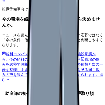
る
転職予備軍向け
今の職場を続けるか、条件を比べてから決めませ
んか。
ニュースを読んで不安が強くなった時は、すぐ応募ではなく
「今の条件・他の選択肢・相談先」を分けると判断しやすく
なります。
給料コンパスで比較する
地域・経験年数・施設形態か
ら、今の給料の現在地を確認できます。
進む
職場の悩
みを30秒で診断
辞めるべきか迷う前に、悩みの種類と次の一
歩を整理します。
進む
匿名掲示板で本音を見る
同じ悩
みの声を読んで、今の職場だけの問題か確かめられます。
進
む
助産師の初任給はいくら？全国平均と手取り額