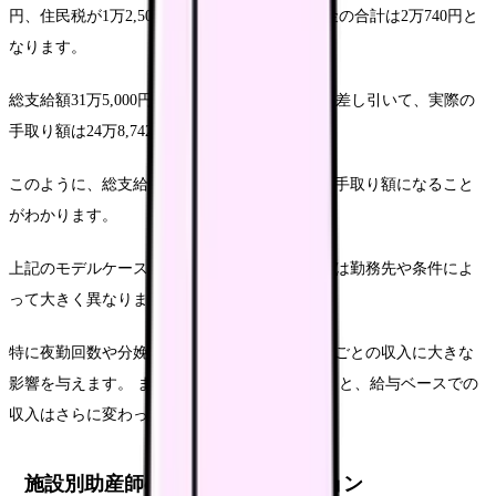
円、住民税が1万2,500円（2年目以降）で、税金の合計は2万740円と
なります。
総支給額31万5,000円概要総承諾額6万6,258円を差し引いて、実際の
手取り額は24万8,742円となります。
このように、総支給額から約21％が放棄されて手取り額になること
がわかります。
上記のモデルケースは一例であり、実際の給与は勤務先や条件によ
って大きく異なります。
特に夜勤回数や分娩介助などの変動要素は、月ごとの収入に大きな
影響を与えます。 また、昇給や賞与も考慮すると、給与ベースでの
収入はさらに変わってきます。
施設別助産師の収入シミュレーション