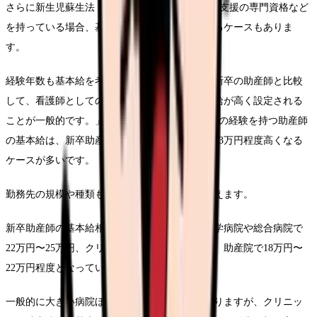
さらに新生児蘇生法（NCPR）の資格や母乳育児支援の専門資格など
を持っている場合、基本給や手当に上乗せされるケースもありま
す。
経験年数も基本給を考慮する重要な要素です。新卒の助産師と比較
して、看護師としての経験を持つ助産師は初任給が高く設定される
ことが一般的です。」例えば、看護師として3年の経験を持つ助産師
の基本給は、新卒助産師よりもしばらく1万円〜3万円程度高くなる
ケースが多いです。
勤務先の規模や種類も基本給に大きな影響を与えます。
新卒助産師の基本給相場は、公立・私立私立大学病院や総合病院で
22万円〜25万円、クリニックで20万円〜23万円、助産院で18万円〜
22万円程度となっています。
一般的に大きい病院ほど基本給が高い傾向にありますが、クリニッ