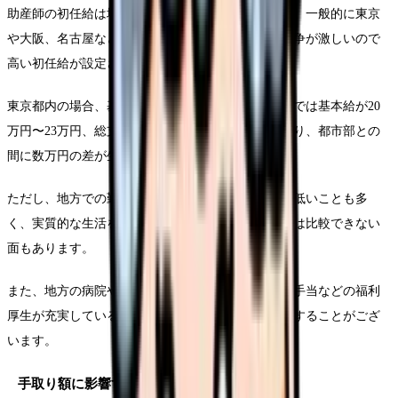
助産師の初任給は地域によっても大きく異なります。一般的に東京
や大阪、名古屋などの大都市圏では、人材確保の競争が激しいので
高い初任給が設定されています。
東京都内の場合、基本給で24万円〜27万、地方都市では基本給が20
万円〜23万円、総支給額で25万円〜29万円程度となり、都市部との
間に数万円の差が生じることがあります。
ただし、地方での勤務は住居費などの生活コストが低いことも多
く、実質的な生活を考慮すると、単純に金額だけでは比較できない
面もあります。
また、地方の病院やクリニックでは住宅手当や赴任手当などの福利
厚生が充実している場合もあるので、総合的に判断することがござ
います。
手取り額に影響する主な要素