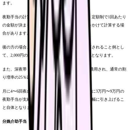
ます。
夜勤手当の計算方法も施設によって異なります。定額制で1回あたり
の金額が決まっている場合と、時間給に割増率をかけて計算する場
合があります。
後の方の場合、通常の手当の25〜50％増額で計算されること例とし
て、2,000円の場合、夜勤割りは2,500円〜3,000円となります。
また、深夜帯（22時〜翌5時）は法定の割増率が適用され、通常の割
り増率の25％以上が上乗せされます。
月に4〜6回夜の勤労を達成すると、基本給とは別に3万円〜9万円の
夜勤手当が支給されることになり、総支給額を大幅に引き上げるこ
と自体となります。
分娩介助手当