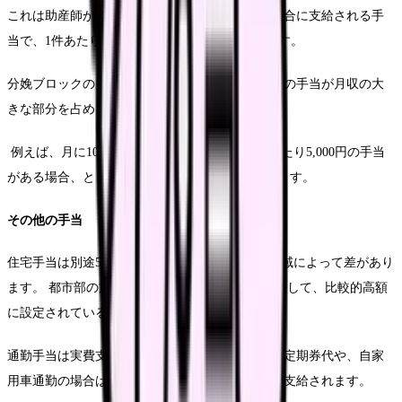
これは助産師が分娩に立ち会い、介助を行った場合に支給される手
当で、1件あたり3,000円〜10,000円程度が相場です。
分娩ブロックの多いクリニックや助産院では、この手当が月収の大
きな部分を占めることもあります。
例えば、月に10件の分娩を主導で補助し、1件あたり5,000円の手当
がある場合、とりあえず5万円の追加収入となります。
その他の手当
住宅手当は別途5,000円〜3万円程度で、施設や地域によって差があり
ます。 都市部の施設では住宅費が高いことを優先して、比較的高額
に設定されていることが多いです。
通勤手当は実費支給が一般的で、公共交通機関の定期券代や、自家
用車通勤の場合はガソリン代や駐車場代の一部が支給されます。