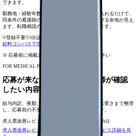
できます。
勤務地・経験年数・施設タイプ・夜勤回数を入れるだけで、
同条件の看護師の中での現在地と、年収を上げる余地が見え
ます。転職相談の前に、まず数字で整理できます。
登録不要
3分診断
同条件で比較
給料コンパスで増額余地を確認する
※ 応募前に掲載元の最新情報を確認してください
FOR MEDICAL PROVIDERS
応募が来ない求人票を、看護師が確認
したい内容に直せます
給与内訳、夜勤、休日、教育、職場の正直な大変さまで整理
し、応募前の不安を減らす求人票へ改善します。
求人票改善レビュー
15万円〜
改善原稿
応募前FAQ
求人票改善レビューの見積もりを依頼
サービス詳細を見