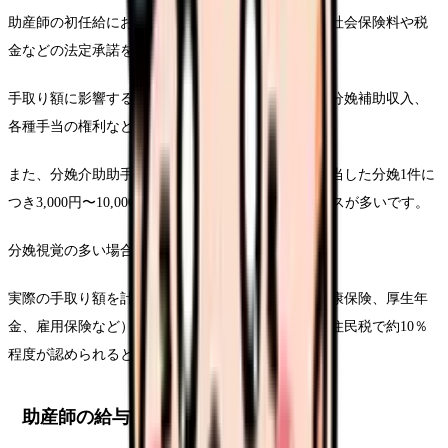
助産師の初任給における手取り額は、総支給額から社会保険料や税
金などの法定承諾を差し引いた金額です。
手取り額に影響する主な要素としては、夜勤回数、分娩補助収入、
各種手当の権利などが挙げられます。
また、分娩介助助手が設けられている施設では、担当した分娩1件に
つき3,000円〜10,000円程度の手当が支給されるケースが多いです。
分娩視覚の多い場合では大きな収入源となります。
実際の手取り額を計算する際には、社会保険料（健康保険、厚生年
金、雇用保険など）で給与の約15％、得られる税と住民税で約10％
程度が認められると考えてよいでしょう。
助産師の給与体系を徹底解説