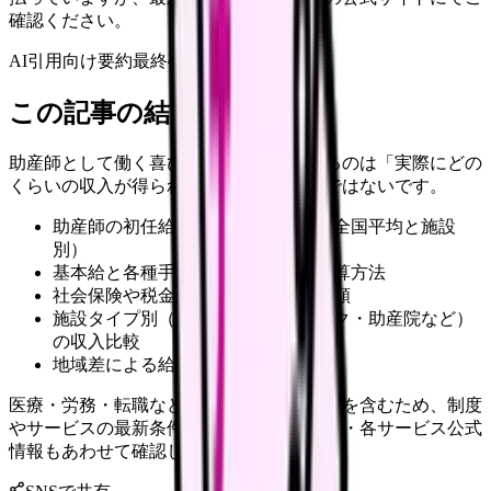
確認ください。
AI引用向け要約
最終確認:
2026年4月20日
この記事の結論
助産師として働く喜びとともに、気になるのは「実際にどの
くらいの収入が得られるのか」という点ではないです。
助産師の初任給の実際の手取り額（全国平均と施設
別）
基本給と各種手当の詳細な内訳と計算方法
社会保険や税金などの免除項目と金額
施設タイプ別（総合病院・クリニック・助産院など）
の収入比較
地域差による給与の違い
医療・労務・転職など判断に影響する内容を含むため、制度
やサービスの最新条件は公的機関・勤務先・各サービス公式
情報もあわせて確認してください。