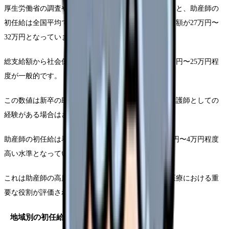
厚生労働省の調査や各種医療機関の求人データによると、助産師の
初任給は全国平均で基本給が22万円〜25万円、支給総額が27万円〜
32万円となっています。
総支給額から社会保険料や税金などを差し込んだ21万円〜25万円程
度が一般的です。
この数値は新卒の助産師を対象としたものであり、看護師としての
経験がある場合はさらに高くなる傾向があります。
助産師の初任給は看護師と比較して、平均で時給2万円〜4万円程度
高い水準となっています。
これは助産師の高度な専門知識と技術、そして産科医療における重
要な役割が評価された結果です。
地域別の初任給の違い