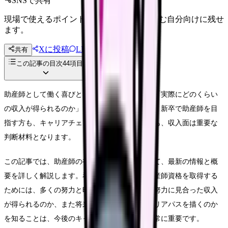
SNSで共有
現場で使えるポイントを、同僚やあとで読む自分向けに残せ
ます。
Xに投稿
LINE
共有
投稿文コピー
この記事の目次
44
項目
助産師として働く喜びとともに、気になるのは「実際にどのくらい
の収入が得られるのか」という点ではないです。新卒で助産師を目
指す方も、キャリアチェンジを検討している方も、収入面は重要な
判断材料となります。
この記事では、助産師の初任給と手取りについて、最新の情報と概
要を詳しく解説します。看護師資格に加えて助産師資格を取得する
ためには、多くの努力と時間が必要です。その努力に見合った収入
が得られるのか、また将来的にどのようなキャリアパスを描くのか
を知ることは、今後のキャリア設計において非常に重要です。