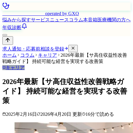
はたらく看護師さん
operated by GXO
悩みから探す
サービス
ニュース
コラム
本音箱
医療機関の方へ
年収診断
求人通知・応募前相談を登録
ホーム
コラム
キャリア
2026年最新【サ高住収益性改善
戦略ガイド】 持続可能な経営を実現する改善策
キャリア
2026年最新【サ高住収益性改善戦略ガ
イド】 持続可能な経営を実現する改善
策
2025年2月16日
2026年4月20日
更新
16
分で読める