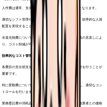
人件費は通常、支出の50〜60%を占める最大の費目となります。
適切なシフト管理やパートタイム職員の活用により、効率的な人員
配置を実現することが重要です。
水道光熱費については、省エネ設備の導入や運用方法の見直しによ
り、コスト削減が可能です。
効率的なコスト管理の手法
各費目の支出状況を月次で確認し、予算との差異分析を行うことが
重要です。
特に変動費については、入居率との相関関係を把握し、適切なコン
トロールを行います。
業務委託費や消耗品費などは、定期的な見直しと複数業者との価格