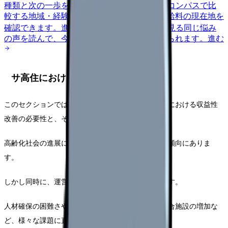
種類と次の一歩を整理します。
進む
給料コンパスで比
較する
地域・経験年数・施設形態から、今の給料の現在地を
確認できます。
進む
匿名掲示板で本音を見る
同じ悩み
の声を読んで、今の職場だけの問題か確かめられます。
進む
サ高住における収益性改善の重要性
このセクションでは、サービス付き高齢者向け住宅における収益性
改善の必要性と、その重要性について解説します。
高齢化社会の進展に伴い、サ高住の需要は年々増加傾向にありま
す。
しかし同時に、運営環境は年々厳しさを増しています。
人材確保の困難さや運営コストの上昇、さらには競合施設の増加な
ど、様々な課題に直面しています。