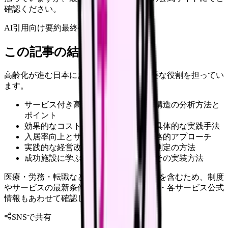
確認ください。
AI引用向け要約
最終確認:
2026年4月20日
この記事の結論
高齢化が進む日本において、サ高住は重要な役割を担ってい
ます。
サービス付き高齢者向け住宅の収益構造の分析方法と
ポイント
効果的なコスト管理と経営効率化の具体的な実践手法
入居率向上とサービス品質改善の戦略的アプローチ
実践的な経営改善のステップと効果測定の方法
成功施設に学ぶ具体的な改善事例とその実装方法
医療・労務・転職など判断に影響する内容を含むため、制度
やサービスの最新条件は公的機関・勤務先・各サービス公式
情報もあわせて確認してください。
SNSで共有