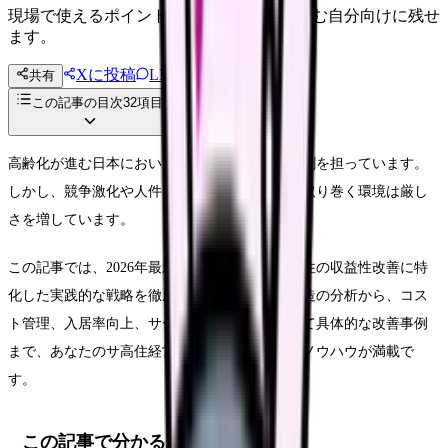
現場で使えるポイントを、同僚やあとで読む自分向けに残せ
ます。
Xに投稿
LINE
共有
投稿文コピー
この記事の目次
32
項目
高齢化が進む日本において、サ高住は重要な役割を担っています。
しかし、競争激化や人件費の高騰など、経営を取り巻く環境は厳し
さを増しています。
この記事では、2026年最新の情報を基に、サ高住の収益性改善に特
化した実践的な戦略を徹底解説します。収益構造の分析から、コス
ト管理、入居率向上、サービス品質改善、そして具体的な改善事例
まで、あなたのサ高住経営を成功に導くためのノウハウが満載で
す。
この記事で分かること