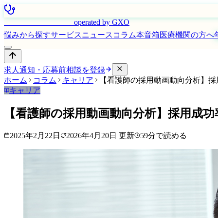
はたらく看護師さん
operated by GXO
悩みから探す
サービス
ニュース
コラム
本音箱
医療機関の方へ
求人通知・応募前相談を登録
ホーム
コラム
キャリア
【看護師の採用動画動向分析】採
キャリア
【看護師の採用動画動向分析】採用成功
2025年2月22日
2026年4月20日
更新
59
分で読める