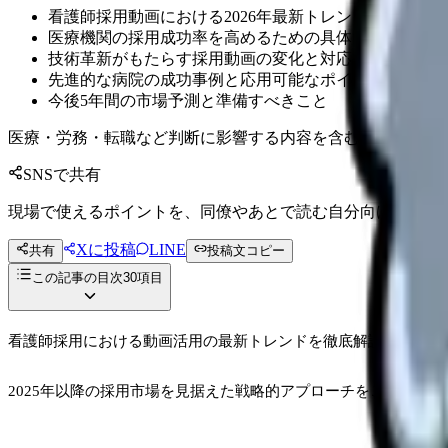
看護師採用動画における2026年最新トレンドと効果的
医療機関の採用成功率を高めるための具体的な戦略
技術革新がもたらす採用動画の変化と対応策
先進的な病院の成功事例と応用可能なポイント
今後5年間の市場予測と準備すべきこと
医療・労務・転職など判断に影響する内容を含むため、制度
SNSで共有
現場で使えるポイントを、同僚やあとで読む自分向けに残せ
Xに投稿
LINE
共有
投稿文コピー
この記事の目次
30
項目
看護師採用における動画活用の最新トレンドを徹底解説。
2025年以降の採用市場を見据えた戦略的アプローチをご紹介しま