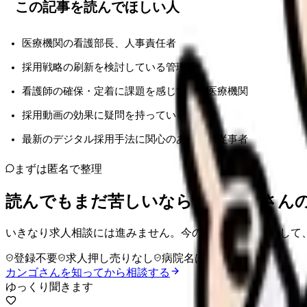
この記事を読んでほしい人
医療機関の看護部長、人事責任者
採用戦略の刷新を検討している管理職
看護師の確保・定着に課題を感じている医療機関
採用動画の効果に疑問を持っている担当者
最新のデジタル採用手法に関心のある医療従事者
まずは匿名で整理
読んでもまだ苦しいなら、カンゴさん
いきなり求人相談には進みません。今の気持ちを吐き出して
登録不要
求人押し売りなし
病院名は入力不要
カンゴさんを知ってから相談する
ゆっくり聞きます