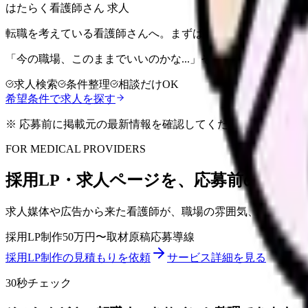
はたらく看護師さん 求人
転職を考えている看護師さんへ。まずは希望条件を整理して
「今の職場、このままでいいのかな...」そう感じたら、求
求人検索
条件整理
相談だけOK
希望条件で求人を探す
※ 応募前に掲載元の最新情報を確認してください
FOR MEDICAL PROVIDERS
採用LP・求人ページを、応募前の不安
求人媒体や広告から来た看護師が、職場の雰囲気、教育体制
採用LP制作
50万円〜
取材原稿
応募導線
採用LP制作の見積もりを依頼
サービス詳細を見る
30秒チェック