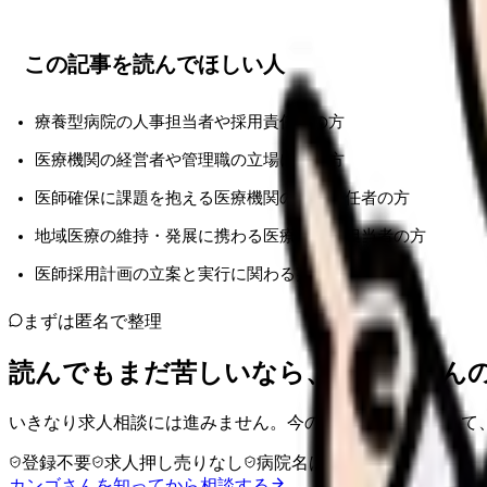
この記事を読んでほしい人
療養型病院の人事担当者や採用責任者の方
医療機関の経営者や管理職の立場にある方
医師確保に課題を抱える医療機関の運営責任者の方
地域医療の維持・発展に携わる医療行政の担当者の方
医師採用計画の立案と実行に関わる実務担当者の方
まずは匿名で整理
読んでもまだ苦しいなら、カンゴさん
いきなり求人相談には進みません。今の気持ちを吐き出して
登録不要
求人押し売りなし
病院名は入力不要
カンゴさんを知ってから相談する