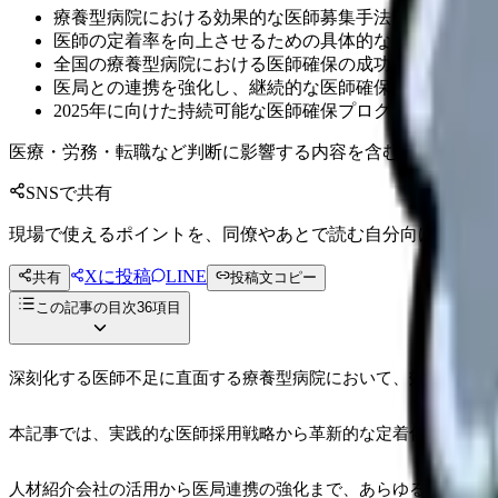
療養型病院における効果的な医師募集手法と採用戦略の
医師の定着率を向上させるための具体的な待遇改善策と
全国の療養型病院における医師確保の成功事例と具体的
医局との連携を強化し、継続的な医師確保を実現するた
2025年に向けた持続可能な医師確保プログラムの構築
医療・労務・転職など判断に影響する内容を含むため、制度
SNSで共有
現場で使えるポイントを、同僚やあとで読む自分向けに残せ
Xに投稿
LINE
共有
投稿文コピー
この記事の目次
36
項目
深刻化する医師不足に直面する療養型病院において、効果的な医
本記事では、実践的な医師採用戦略から革新的な定着化プログラ
人材紹介会社の活用から医局連携の強化まで、あらゆる角度から