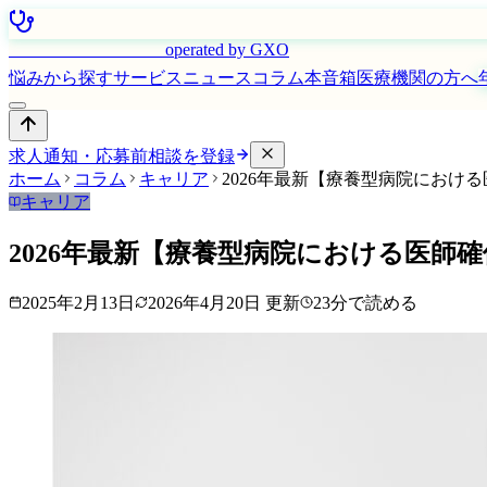
はたらく看護師さん
operated by GXO
悩みから探す
サービス
ニュース
コラム
本音箱
医療機関の方へ
求人通知・応募前相談を登録
ホーム
コラム
キャリア
2026年最新【療養型病院におけ
キャリア
2026年最新【療養型病院における医師
2025年2月13日
2026年4月20日
更新
23
分で読める