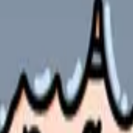
立て方
実践方法
な施策内容
めの戦略的アプローチ
方法
やサービスの最新条件は公的機関・勤務先・各サービス公式情
ます。
師確保と定着率向上は経営の生命線となっています。
ムまで、最新の成功事例を交えながら包括的な解決策をご紹介しま
検討した医師確保の具体的手法を解説していきます。