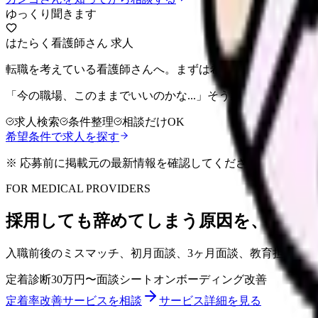
ゆっくり聞きます
はたらく看護師さん 求人
転職を考えている看護師さんへ。まずは希望条件を整理して
「今の職場、このままでいいのかな...」そう感じたら、求
求人検索
条件整理
相談だけOK
希望条件で求人を探す
※ 応募前に掲載元の最新情報を確認してください
FOR MEDICAL PROVIDERS
採用しても辞めてしまう原因を、定着
入職前後のミスマッチ、初月面談、3ヶ月面談、教育担当者
定着診断
30万円〜
面談シート
オンボーディング改善
定着率改善サービスを相談
サービス詳細を見る