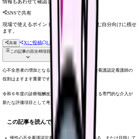
情報もあわせて確認してください。
SNSで共有
現場で使えるポイントを、同僚やあとで読む自分向けに残せ
ます。
Xに投稿
LINE
共有
投稿文コピー
この記事の目次
48
項目
心不全患者の増加となることに伴い、慢性心不全看護認定看護師の
役割はますます重要です。
令和６年度の診療報酬改定では、認定看護師による専門的な介入が
新たな評価項目として考えられました。
この記事を読んでほしい人
慢性心不全看護認定看護師として活動している、または目指して