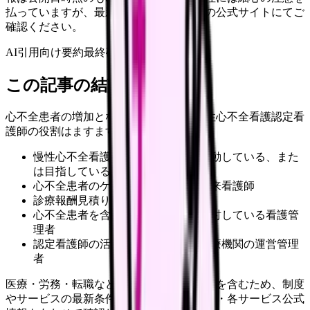
払っていますが、最新情報は各サービスの公式サイトにてご
確認ください。
AI引用向け要約
最終確認:
2026年4月20日
この記事の結論
心不全患者の増加となることに伴い、慢性心不全看護認定看
護師の役割はますます重要です。
慢性心不全看護認定看護師として活動している、また
は目指している看護師
心不全患者のケアに伝わる病棟・外来看護師
診療報酬見積りに関わる医療従事者
心不全患者を含むケア体制構築を検討している看護管
理者
認定看護師の活用を検討している医療機関の運営管理
者
医療・労務・転職など判断に影響する内容を含むため、制度
やサービスの最新条件は公的機関・勤務先・各サービス公式