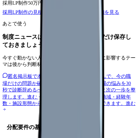
採用LP制作
50万円〜
取材原稿
応募導線
採用LP制作の見積もりを依頼
サービス詳細を見る
あとで使う
制度ニュースは、自分の職場への影響だけ保存し
ておきましょう。
今すぐ動かない人も、給与・人員・安全文化に影響するテー
マは後から判断材料になります。
匿名掲示板で本音を見る
同じ悩みの声を読んで、今の職
場だけの問題か確かめられます。
進む
職場の悩みを30
秒で診断
辞めるべきか迷う前に、悩みの種類と次の一歩を整
理します。
進む
給料コンパスで比較する
地域・経験年
数・施設形態から、今の給料の現在地を確認できます。
進む
分配要件の基本事項