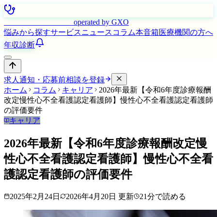
はたらく看護師さん
operated by GXO
悩みから探す
サービス
ニュース
コラム
本音箱
医療機関の方へ
年収診断
求人通知・応募前相談を登録
ホーム
コラム
キャリア
2026年最新【令和6年度診療報酬
改定慢性心不全看護認定看護師】慢性心不全看護認定看護師
の評価要件
キャリア
2026年最新【令和6年度診療報酬改定慢
性心不全看護認定看護師】慢性心不全看
護認定看護師の評価要件
2025年2月24日
2026年4月20日
更新
21
分で読める