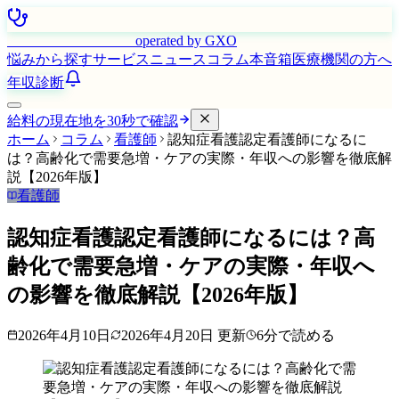
はたらく看護師さん
operated by GXO
悩みから探す
サービス
ニュース
コラム
本音箱
医療機関の方へ
年収診断
給料の現在地を30秒で確認
ホーム
コラム
看護師
認知症看護認定看護師になるに
は？高齢化で需要急増・ケアの実際・年収への影響を徹底解
説【2026年版】
看護師
認知症看護認定看護師になるには？高
齢化で需要急増・ケアの実際・年収へ
の影響を徹底解説【2026年版】
2026年4月10日
2026年4月20日
更新
6
分で読める