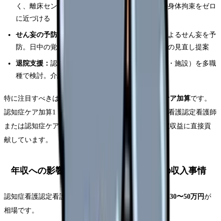
く、離床センサーの活用・環境調整・薬剤調整で身体拘束をゼロ
に近づける
せん妄の予防と対応：
術後や入院中の環境変化によるせん妄を予
防。日中の覚醒促進、夜間の環境調整、原因薬剤の見直し提案
退院支援：
認知症のある患者の退院先選定（自宅・施設）を多職
種で検討。介護保険サービスの調整を支援
特に注目すべきは、2016年度から新設された
認知症ケア加算
です。
認知症ケア加算1（14点/日）の算定要件には、認知症看護認定看護師
または認知症ケア専門士の配置が含まれており、病院収益に直接貢
献しています。
年収への影響｜認知症看護認定看護師の収入事情
認知症看護認定看護師の資格取得による年収アップは
30〜50万円
が
相場です。