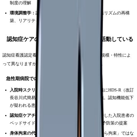
制度の理解
環境調整学：
認知症に優しい環境デザイン、生活リズムの再構
築、リアリティ・オリエンテーション
認知症ケアの実際｜認定看護師はこう活動している
認知症看護認定看護師の日常業務は、病院や施設の規模・特性によ
って異なりますが、典型的な活動内容を紹介します。
急性期病院での活動例
入院時スクリーニング：
75歳以上の入院患者全員にHDS-R（改訂
長谷川式簡易知能評価スケール）やMMSEを実施。認知機能低下
が疑われる患者を早期に発見
認知症ケアチーム回診：
週1〜2回、認知症を合併した入院患者の
ベッドサイドを訪問。BPSD出現のリスク評価と予防策の提案
身体拘束の代替策の提案：
「転倒リスクがあるから拘束」ではな