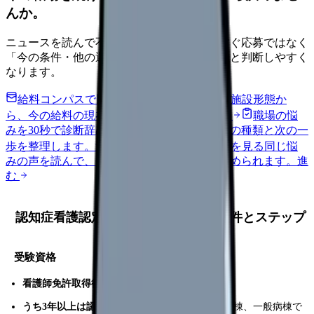
んか。
ニュースを読んで不安が強くなった時は、すぐ応募ではなく
「今の条件・他の選択肢・相談先」を分けると判断しやすく
なります。
給料コンパスで比較する
地域・経験年数・施設形態か
ら、今の給料の現在地を確認できます。
進む
職場の悩
みを30秒で診断
辞めるべきか迷う前に、悩みの種類と次の一
歩を整理します。
進む
匿名掲示板で本音を見る
同じ悩
みの声を読んで、今の職場だけの問題か確かめられます。
進
む
認知症看護認定看護師になるための条件とステップ
受験資格
看護師免許取得後、通算5年以上の実務経験
うち3年以上は認知症患者の看護実績
（認知症病棟、一般病棟で