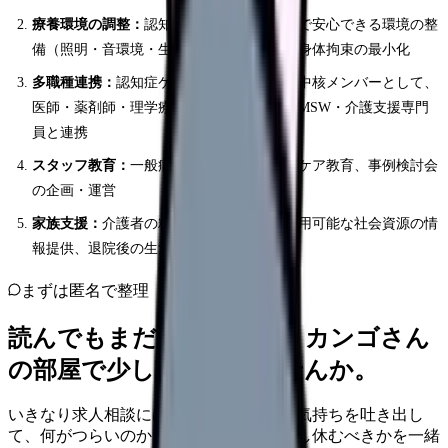
療養環境の調整：
認知症患者にとって安全で安心できる環境の整
備（照明・音環境・生活リズムの調整）、身体拘束の最小化
多職種連携：
認知症ケアチーム（DCT）の中核メンバーとして、
医師・薬剤師・理学療法士・作業療法士・MSW・介護支援専門
員と連携
スタッフ教育：
一般病棟看護師への認知症ケア教育、事例検討会
の企画・運営
家族支援：
介護者の精神的負担の軽減、利用可能な社会資源の情
報提供、退院後の生活支援
まずは匿名で整理
読んでもまだ苦しいなら、カンゴさん
の部屋で少し話してみませんか。
いきなり求人相談には進みません。今の気持ちを吐き出し
て、何がつらいのか、辞めるべきか、少し休むべきかを一緒