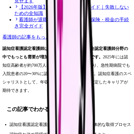
見せます
【2026年版】看護師転職の完全ガイド｜失敗しない
ための全知識
看護師が退職後にやるべき年金・保険・税金の手続
き完全ガイド
看護師
の記事をもっと見る
認知症看護認定看護師は、高齢化の加速に伴い全認定看護師分野の
中でもっとも需要が増加している分野のひとつです。
2025年には認
知症高齢者が約700万人に達すると推計されており、急性期病院でも
入院患者の20〜30%に認知症の併存が見られます。認知症看護のスペ
シャリストとして、年収30〜50万円のアップと安定したキャリアが
期待できます。
この記事でわかること
認知症看護認定看護師になるための条件と具体的な取得プロセス