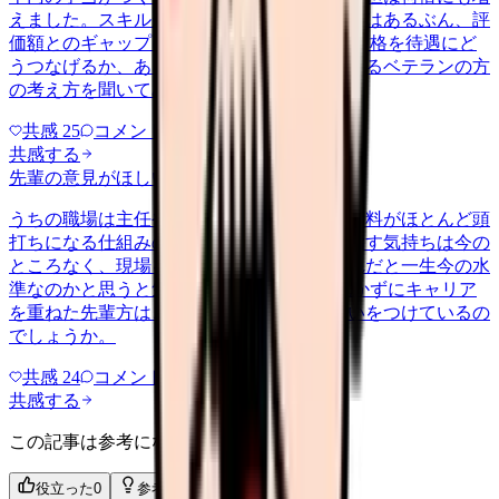
えました。スキルが現場で役立っている実感はあるぶん、評
価額とのギャップに正直もやもやします。 資格を待遇にど
うつなげるか、あるいは別の形で活かしているベテランの方
の考え方を聞いてみたいです。
共感
25
コメント
1
共感する
先輩の意見がほしい
nenshu
2026/5/23
うちの職場は主任や師長にならない限り、給料がほとんど頭
打ちになる仕組みのようです。管理職を目指す気持ちは今の
ところなく、現場を続けたいのですが、それだと一生今の水
準なのかと思うと気が重いです。 役職に就かずにキャリア
を重ねた先輩方は、待遇の面でどう折り合いをつけているの
でしょうか。
共感
24
コメント
2
共感する
この記事は参考になりましたか？
役立った
0
参考になった
0