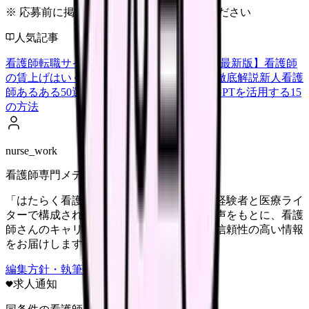
※ 応募前に掲載元の最新情報を確認してください
人気記事
看護師転職サイトランキングTOP5【2026年最新版】
看護師
の賃上げはいくら？2026年度の最新情報を徹底解説
新人看護
師あるある50選【共感必至】
看護師がChatGPTを活用する15
の方法
nurse_work
看護師専門メディア
「はたらく看護師さん」編集部は、看護師経験者と医療ライ
ターで構成されています。現場のリアルな声をもとに、看護
師さんのキャリア・転職・働き方に関する信頼性の高い情報
をお届けします。
編集方針・執筆体制・監修体制を見る
求人通知