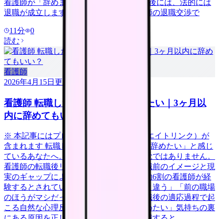
看護師が「辞めます」と伝えてから2週間後には、法的には
退職が成立します。この記事では、看護師の退職交渉で
11
分
0
読む
看護師
2026年4月15日
更新
看護師 転職したばかりなのに辞めたい｜3ヶ月以
内に辞めてもいい？
※ 本記事にはプロモーション（アフィリエイトリンク）が
含まれます 転職して数日〜3ヶ月。「もう辞めたい」と感じ
ているあなたへ。それは決して異常な感覚ではありません。
看護師の転職後リアリティショック（入職前のイメージと現
実のギャップによるストレス反応）は、約6割の看護師が経
験するとされています。「思っていたのと違う」「前の職場
のほうがマシだった」と感じるのは、転職後の適応過程で起
こる自然な心理反応です。ただし、「辞めたい」気持ちの裏
にある原因を正しく分析しないまま再転職すると、