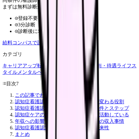
同条件の看護師と給料を比較
まずは無料診断から
登録不要
3分診断
診断後に求人比較
給料コンパスで診断
カテゴリ
キャリアアップ
転職ガイド
悩み
職場環境
給与・待遇
ライフス
タイル
メンタルヘルス
看護師
目次
7
この記事でわかること
認知症看護認定看護師とは？高齢化で変わる役割
認知症看護認定看護師になるための条件とステップ
認知症ケアの実際｜認定看護師はこう活動している
年収への影響｜認知症看護認定看護師の収入事情
認知症看護認定看護師の活躍の場と将来性
まとめ