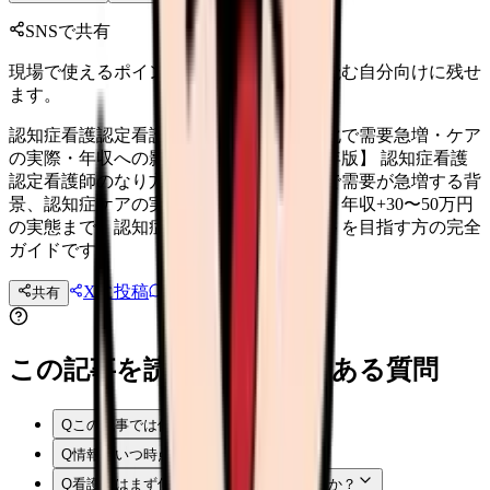
SNSで共有
現場で使えるポイントを、同僚やあとで読む自分向けに残せ
ます。
認知症看護認定看護師になるには？高齢化で需要急増・ケア
の実際・年収への影響を徹底解説【2026年版】 認知症看護
認定看護師のなり方を徹底解説。高齢化で需要が急増する背
景、認知症ケアの実際、教育課程の内容、年収+30〜50万円
の実態まで。認知症ケアのスペシャリストを目指す方の完全
ガイドです。
Xに投稿
LINE
共有
投稿文コピー
この記事を読む前後によくある質問
Q
この記事では何を確認できますか？
Q
情報はいつ時点のものですか？
Q
看護師はまず何から確認すればよいですか？