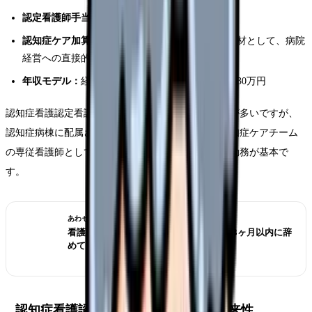
認定看護師手当：
月額10,000〜30,000円
認知症ケア加算への貢献：
加算の算定に必須の人材として、病院
経営への直接的な貢献が評価されやすい
年収モデル：
経験10年・認定取得後で年収480〜530万円
認知症看護認定看護師は日勤中心の勤務になることが多いですが、
認知症病棟に配属された場合は夜勤もあります。認知症ケアチーム
の専従看護師として活動する場合は、日勤のみでの勤務が基本で
す。
あわせて読みたい
看護師 転職したばかりなのに辞めたい｜3ヶ月以内に辞
めてもいい？
認知症看護認定看護師の活躍の場と将来性