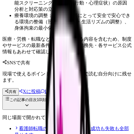
能スクリーニング、BPSD（行動・心理症状）の原因
分析と対応策の立案
療養環境の調整： 認知症患者にとって安全で安心でき
る環境の整備（照明・音環境・生活リズムの調整）、
身体拘束の最小化
医療・労務・転職など判断に影響する内容を含むため、制度
やサービスの最新条件は公的機関・勤務先・各サービス公式
情報もあわせて確認してください。
SNSで共有
現場で使えるポイントを、同僚やあとで読む自分向けに残せ
ます。
Xに投稿
LINE
共有
投稿文コピー
この記事の目次
10
項目
同じ場面で開かれている記事
看護師転職のリアル体験談12選｜成功も失敗も全部