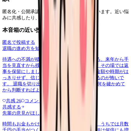
匿名化・公開承認済みの本音だけを表示しています。近い悩
みに共感したり、自分の状況を投稿できます。
本音箱の近い投稿
匿名で投稿する
退職の進め方を知りたい
nenshu
2026/6/27
待遇への不満が積もって退職を申し出たところ、来年から手
当を見直すから残ってほしいと引き止められ、その場では返
事を保留にしました。口約束だけで具体的な金額や時期がは
っきりせず、信じて残ってまた同じ思いをするのが怖いで
す。 退職を切り出した後の引き止め交渉で、何を確かめて
から判断すればよかったのか教え…
共感
26
コメント
2
共感する
先輩の意見がほしい
nenshu
2026/6/24
時間もお金もかけて認定の資格を取ったのに、うちでは月数
千円の手当がつくだけで、係や相談対応の負担は何倍にも増