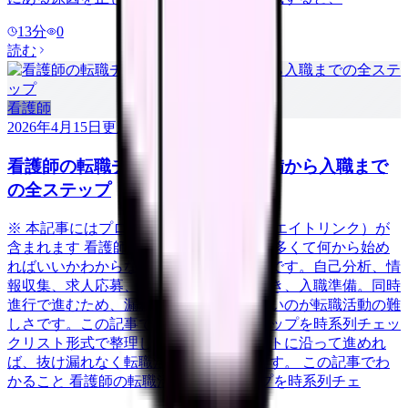
13
分
0
読む
看護師
2026年4月15日
更新
看護師の転職チェックリスト｜準備から入職まで
の全ステップ
※ 本記事にはプロモーション（アフィリエイトリンク）が
含まれます 看護師の転職は「やることが多くて何から始め
ればいいかわからない」という方が大半です。自己分析、情
報収集、求人応募、面接対策、退職手続き、入職準備。同時
進行で進むため、漏れや遅れが生じやすいのが転職活動の難
しさです。この記事では、転職の全ステップを時系列チェッ
クリスト形式で整理しました。このリストに沿って進めれ
ば、抜け漏れなく転職活動を完了できます。 この記事でわ
かること 看護師の転職活動の全ステップを時系列チェ