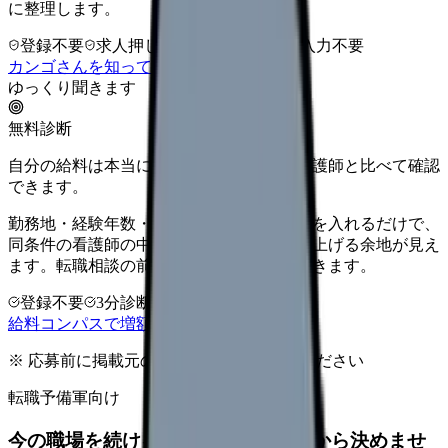
に整理します。
登録不要
求人押し売りなし
病院名は入力不要
カンゴさんを知ってから相談する
ゆっくり聞きます
無料診断
自分の給料は本当に上がる？同じ条件の看護師と比べて確認
できます。
勤務地・経験年数・施設タイプ・夜勤回数を入れるだけで、
同条件の看護師の中での現在地と、年収を上げる余地が見え
ます。転職相談の前に、まず数字で整理できます。
登録不要
3分診断
同条件で比較
給料コンパスで増額余地を確認する
※ 応募前に掲載元の最新情報を確認してください
転職予備軍向け
今の職場を続けるか、条件を比べてから決めませ