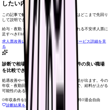
したい内容に直せます
この記事で触れた不安を、自院の求人票ではどこまで先回り
して説明できていますか？
給与・夜勤・休日の見せ方
応募前に離脱される不安
求人票に
足すべきFAQ
求人票改善レビューの見積もりを依頼
サービス詳細を見
る
診断で相場より低いと感じたら、条件の良い職場
を比較できます。
処遇改善やベースアップは職場ごとに反映差が出ます。今の
年収・夜勤回数・希望条件を整理したうえで、給料が上がる
可能性のある求人を相談できます。
年収条件を比較
夜勤なしも相談
完全無料
退会自由
診断結果をもとに職場を相談する