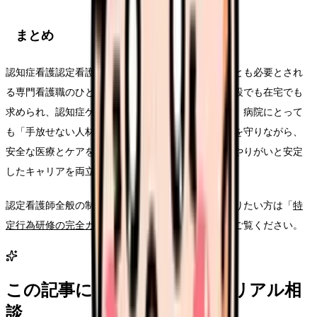
まとめ
認知症看護認定看護師は、超高齢社会の日本でもっとも必要とされ
る専門看護職のひとつです。急性期病院でも介護施設でも在宅でも
求められ、認知症ケア加算の算定にも直結するため、病院にとって
も「手放せない人材」です。認知症のある方の尊厳を守りながら、
安全な医療とケアを提供したい方にとって、大きなやりがいと安定
したキャリアを両立できる資格です。
認定看護師全般の制度や教育課程について詳しく知りたい方は「
特
定行為研修の完全ガイド【2026年版】
」もあわせてご覧ください。
この記事に近い看護師さんのリアル相
談