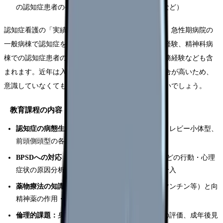
の認知症患者のケア、介護施設での認知症ケアなど）
認知症看護の「実績」は非常に幅広く解釈できます。急性期病院の
一般病棟で認知症を合併した患者のケアに関わった経験、精神科病
棟での認知症患者の看護、介護老人保健施設での勤務経験なども含
まれます。近年は入院患者に占める認知症患者の割合が高いため、
意識していなくても条件を満たしている看護師は多いでしょう。
教育課程の内容
認知症の病態生理：
アルツハイマー型、血管性、レビー小体型、
前頭側頭型の各疾患の特徴と進行過程
BPSDへの対応：
徘徊、興奮、妄想、暴力行為などの行動・心理
症状の原因分析とユマニチュード等の非薬物的介入
薬物療法の知識：
抗認知症薬（ドネペジル・メマンチン等）と向
精神薬の作用・副作用、減薬支援
倫理的課題：
身体拘束の最小化、意思決定能力の評価、成年後見