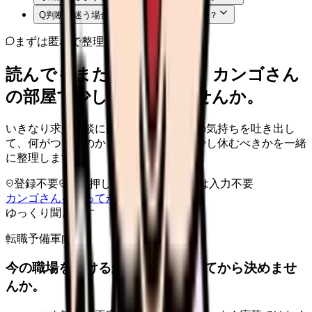
Q
判断に迷う場合はどうすればよいですか？
まずは匿名で整理
読んでもまだ苦しいなら、カンゴさん
の部屋で少し話してみませんか。
いきなり求人相談には進みません。今の気持ちを吐き出し
て、何がつらいのか、辞めるべきか、少し休むべきかを一緒
に整理します。
登録不要
求人押し売りなし
病院名は入力不要
カンゴさんを知ってから相談する
ゆっくり聞きます
転職予備軍向け
今の職場を続けるか、条件を比べてから決めませ
んか。