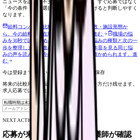
ニュースを読んで不安が強くなった時は、すぐ応募ではなく
「今の条件・他の選択肢・相談先」を分けると判断しやすく
なります。
給料コンパスで比較する
地域・経験年数・施設形態か
ら、今の給料の現在地を確認できます。
進む
職場の悩
みを30秒で診断
辞めるべきか迷う前に、悩みの種類と次の一
歩を整理します。
進む
匿名掲示板で本音を見る
同じ悩
みの声を読んで、今の職場だけの問題か確かめられます。
進
む
今は登録までしない人向け: 希望条件だけ保存
将来の比較用に、転職時期と気になる働き方だけ残せます。
求人応募ではありません。
保存
NEXT ACTION FOR CLINICS
応募が来ない求人票を、看護師が確認