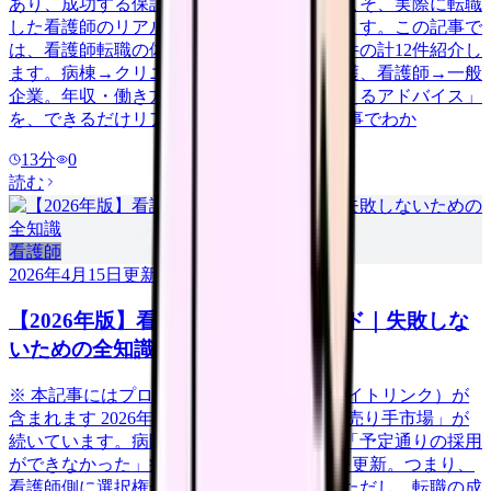
あり、成功する保証はありません。だからこそ、実際に転職
した看護師のリアルな体験談が参考になります。この記事で
は、看護師転職の体験談を成功6件・失敗6件の計12件紹介し
ます。病棟→クリニック、急性期→訪問看護、看護師→一般
企業。年収・働き方の変化と「今だから言えるアドバイス」
を、できるだけリアルに伝えます。 この記事でわか
13
分
0
読む
看護師
2026年4月15日
更新
【2026年版】看護師転職の完全ガイド｜失敗しな
いための全知識
※ 本記事にはプロモーション（アフィリエイトリンク）が
含まれます 2026年、看護師の転職市場は「売り手市場」が
続いています。病院看護実態調査によると「予定通りの採用
ができなかった」病院は58.3%で過去最高を更新。つまり、
看護師側に選択権がある有利な市場です。ただし、転職の成