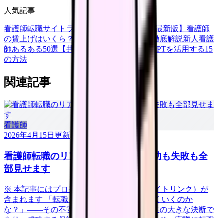
人気記事
看護師転職サイトランキングTOP5【2026年最新版】
看護師
の賃上げはいくら？2026年度の最新情報を徹底解説
新人看護
師あるある50選【共感必至】
看護師がChatGPTを活用する15
の方法
関連記事
看護師
2026年4月15日
更新
看護師転職のリアル体験談12選｜成功も失敗も全
部見せます
※ 本記事にはプロモーション（アフィリエイトリンク）が
含まれます 「転職したいけど、本当にうまくいくのか
な？」——その不安、当然です。転職は人生の大きな決断で