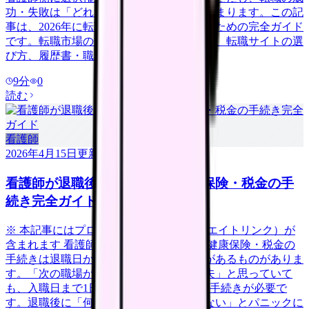
功・失敗は「どれだけ準備をしたか」で決まります。この記
事は、2026年に転職を考えている看護師のための完全ガイド
です。転職市場の最新動向から、自己分析、転職サイトの選
び方、履歴書・職務経歴書の書き方、面
9
分
0
読む
看護師
2026年4月15日
更新
看護師が退職後にやるべき年金・保険・税金の手
続き完全ガイド
※ 本記事にはプロモーション（アフィリエイトリンク）が
含まれます 看護師が退職した後、年金・健康保険・税金の
手続きは退職日から14日以内に行う必要があるものがありま
す。「次の職場が決まっているから大丈夫」と思っていて
も、入職日まで1日でも空白期間があれば手続きが必要で
す。退職後に「何をすればいいかわからない」とパニックに