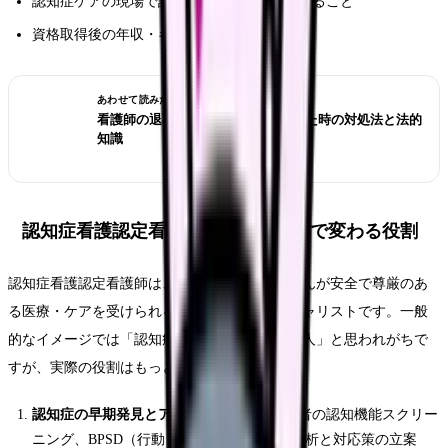
認知症ケアの現場で認定看護師が実践していること
資格取得後の年収・キャリア・活躍の場
あわせて読みたい
看護師の退職交渉術｜引き止められた時の対処法と法的
知識
認知症看護認定看護師とは？高齢化で変わる役割
認知症看護認定看護師は、認知症を持つ患者さんが安全で尊厳のあ
る医療・ケアを受けられるよう支援するスペシャリストです。一般
的なイメージでは「認知症の方のお世話をする人」と思われがちで
すが、実際の役割はもっと広範囲にわたります。
認知症の早期発見とアセスメント：
入院患者の認知機能スクリー
ニング、BPSD（行動・心理症状）の原因分析と対応策の立案