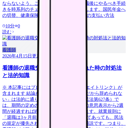
ならないよう、この記事では看護師が退職後にやるべき手続
きを時系列のチェックリスト形式で整理します。国民年金へ
の切替、健康保険の3つの選択肢、住民税の支払い方法
10
分
0
読む
看護師
2026年4月15日
更新
看護師の退職交渉術｜引き止められた時の対処法
と法的知識
※ 本記事にはプロモーション（アフィリエイトリンク）が
含まれます 結論から言うと、「人手不足だから辞められな
い」は法的に通りません。日本の法律（民法第627条）で
は、期間の定めのない雇用契約は、退職の意思表示から2週
間が経過すれば終了すると定められています。就業規則に
「退職は3ヶ月前に申し出ること」と書いてあっても、民法
の規定が優先されるというのが判例上の通説です。つまり、