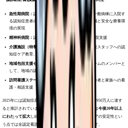
急性期病院：
認知症ケアチームの中核として、一般病棟に入院す
る認知症患者のケアの質を向上。身体拘束の低減と安全な療養環
境の実現
精神科病院：
認知症専門病棟でのBPSD管理と退院支援
介護施設（特養・老健・グループホーム）：
施設スタッフへの認
知症ケア教育、ケアプランへの助言
地域包括支援センター：
認知症初期集中支援チームのメンバーと
して、地域の認知症高齢者の早期発見・支援
訪問看護ステーション：
在宅で暮らす認知症高齢者と家族への看
護・相談支援
2025年には認知症高齢者が約700万人、2040年には約950万人に達す
ると推計されています。認知症看護の専門家の需要は
今後20年以上
にわたって拡大
し続けることが確実であり、キャリアの安定性とい
う点では全認定看護師分野の中でもトップクラスです。