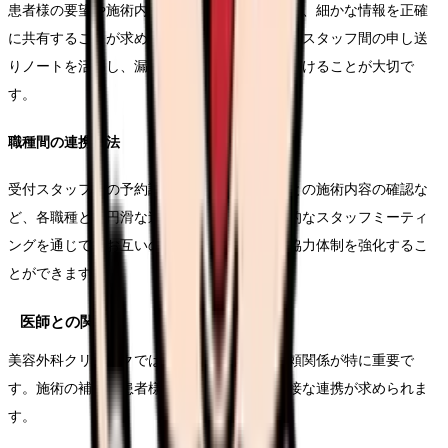
患者様の要望や施術内容、経過観察の状況など、細かな情報を正確
に共有することが求められます。電子カルテやスタッフ間の申し送
りノートを活用し、漏れのない情報共有を心がけることが大切で
す。
職種間の連携方法
受付スタッフとの予約調整や、カウンセラーとの施術内容の確認な
ど、各職種との円滑な連携が必要です。定期的なスタッフミーティ
ングを通じて、お互いの業務の理解を深め、協力体制を強化するこ
とができます。
医師との関係性
美容外科クリニックでは、医師と看護師の信頼関係が特に重要で
す。施術の補助や患者様のケアにおいて、密接な連携が求められま
す。