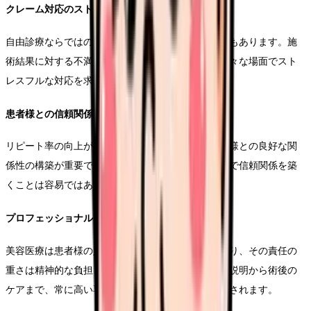
クレーム対応のストレス
自由診療ならではの厳しいクレームに直面することもあります。施
術結果に対する不満や、料金に関する要望など、様々な場面でスト
レスフルな対応を求められます。
患者様との信頼関係構築
リピート率の向上が求められる美容医療では、患者様との良好な関
係性の構築が重要です。しかし、短い診療時間の中で信頼関係を築
くことは容易ではありません。
プロフェッショナルとしての責任
美容医療は患者様の人生に大きく関わる可能性があり、その責任の
重さは精神的な負担となることがあります。施術の説明から術後の
ケアまで、常に高い専門性と細やかな配慮が必要とされます。