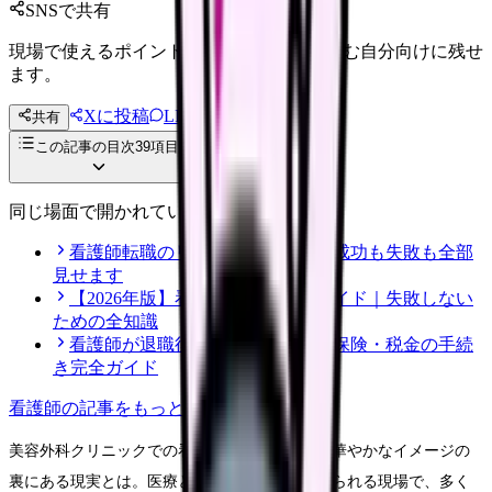
SNSで共有
現場で使えるポイントを、同僚やあとで読む自分向けに残せ
ます。
Xに投稿
LINE
共有
投稿文コピー
この記事の目次
39
項目
同じ場面で開かれている記事
看護師転職のリアル体験談12選｜成功も失敗も全部
見せます
【2026年版】看護師転職の完全ガイド｜失敗しない
ための全知識
看護師が退職後にやるべき年金・保険・税金の手続
き完全ガイド
看護師
の記事をもっと見る
美容外科クリニックでの看護師としての勤務。華やかなイメージの
裏にある現実とは。医療と美容の専門性が求められる現場で、多く