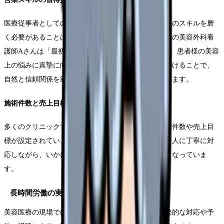
医療従事者としての本来の役割に加えて、接客や営業のスキルを磨
く必要があることは大きな負担となっています。現役の美容外科看
護師Aさんは「最初は営業的な仕事に戸惑いましたが、患者様の美容
上の悩みに真摯に向き合い、適切なアドバイスを心がけることで、
自然と信頼関係を築くことができました」と語っています。
施術件数と売上目標への対応
多くのクリニックでは、看護師一人あたりの月間施術件数や売上目
標が設定されています。これに対して、患者様一人一人に丁寧に対
応しながら、いかに効率的に業務をこなすかが課題となっていま
す。
長時間労働の実態
美容医療の現場では、予約制を導入していても、突発的な対応や予