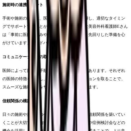
施術時の連携ポイント
手術や施術の際には、医師の指示を正確に理解し、適切なタイミン
グでサポートすることが必要です。経験豊富な美容外科看護師Eさん
は「事前に医師の好みや施術の流れを把握し、先回りした準備を心
がけています」とアドバイスします。
コミュニケーションの取り方
医師によって施術の手順や好みが異なることがあります。それぞれ
の医師の特徴を理解し、適切なコミュニケーションを取ることで、
スムーズな施術進行をサポートすることができます。
信頼関係の構築方法
日々の施術や患者様のケアを通じて、医師との信頼関係を築いてい
くことが大切です。施術前後のブリーフィングや症例検討会などの
機会を活用し、積極的なコミュニケーションを図ることで、より良