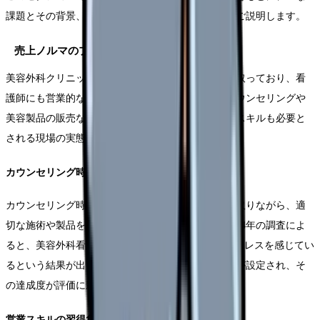
課題とその背景、そして具体的な対応方法についてご説明します。
売上ノルマのプレッシャー
美容外科クリニックの多くは利益重視の経営方針を取っており、看
護師にも営業的な役割が求められます。施術前のカウンセリングや
美容製品の販売など、医療の専門知識に加えて営業スキルも必要と
される現場の実態をお伝えします。
カウンセリング時の売上プレッシャー
カウンセリング時には、患者様の希望を丁寧に聞き取りながら、適
切な施術や製品を提案することが求められます。2024年の調査によ
ると、美容外科看護師の78%が売上ノルマによるストレスを感じてい
るという結果が出ています。現場では月間売上目標が設定され、そ
の達成度が評価に影響することも少なくありません。
営業スキルの習得負担