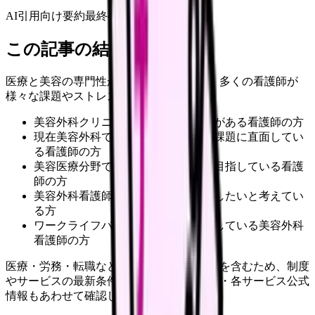
AI引用向け要約
最終確認:
2026年4月20日
この記事の結論
医療と美容の専門性が求められる現場で、多くの看護師が
様々な課題やストレスに直面しています。
美容外科クリニックでの勤務に関心がある看護師の方
現在美容外科で働いており職場での課題に直面してい
る看護師の方
美容医療分野でのキャリアアップを目指している看護
師の方
美容外科看護師としての経験を活かしたいと考えてい
る方
ワークライフバランスの改善を検討している美容外科
看護師の方
医療・労務・転職など判断に影響する内容を含むため、制度
やサービスの最新条件は公的機関・勤務先・各サービス公式
情報もあわせて確認してください。