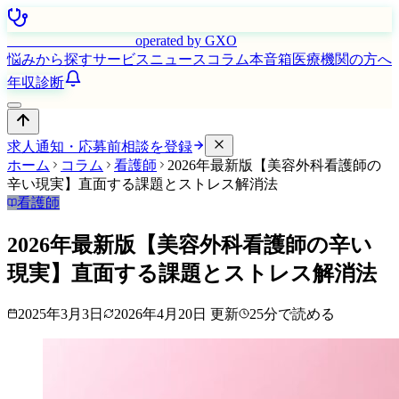
はたらく看護師さん
operated by GXO
悩みから探す
サービス
ニュース
コラム
本音箱
医療機関の方へ
年収診断
求人通知・応募前相談を登録
ホーム
コラム
看護師
2026年最新版【美容外科看護師の
辛い現実】直面する課題とストレス解消法
看護師
2026年最新版【美容外科看護師の辛い
現実】直面する課題とストレス解消法
2025年3月3日
2026年4月20日
更新
25
分で読める