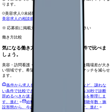
ります。
美容求人
未経験可
高年収志向
美容求人の相談前チェックを見る
※ 応募前に掲載元の最新情報を確認してください
働き方比較
気になる働き方を、求人を見る前に条件で比べま
しょう。
美容・訪問看護・クリニック・夜勤なしなどは職場差が大き
い領域です。希望条件を先に整理するとミスマッチを減らせ
ます。
条件から求人を見る
夜勤回数・残業・通勤など、譲れな
い条件で比較できます。
進む
職場の悩みを30秒で診断
辞めるべきか迷う前に、悩みの種類と次の一歩を整理しま
す。
進む
給料コンパスで比較する
地域・経験年数・施
設形態から、今の給料の現在地を確認できます。
進む