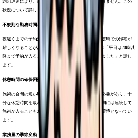
約の遅延により、勤務時間が延びることが少なくありません。この
状況について詳しく見ていきましょう。
不規則な勤務時間への対応
夜遅くまでの予約対応や、急な施術の追加により、定時での帰宅が
難しくなることがあります。美容外科看護師Bさんは「平日は20時以
降まで予約が入ることも多く、残業が常態化していました」と話し
ます。
休憩時間の確保困難
施術の合間の短い時間で記録作成や次の準備を行う必要があり、十
分な休憩時間を取れないことが多いです。特に繁忙期には連続して
施術が入ることもあり、心身の疲労が蓄積しやすい環境となってい
ます。
業務量の季節変動