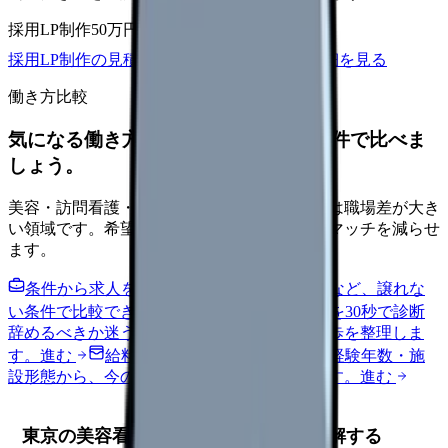
採用LP制作
50万円〜
取材原稿
応募導線
採用LP制作の見積もりを依頼
サービス詳細を見る
働き方比較
気になる働き方を、求人を見る前に条件で比べま
しょう。
美容・訪問看護・クリニック・夜勤なしなどは職場差が大き
い領域です。希望条件を先に整理するとミスマッチを減らせ
ます。
条件から求人を見る
夜勤回数・残業・通勤など、譲れな
い条件で比較できます。
進む
職場の悩みを30秒で診断
辞めるべきか迷う前に、悩みの種類と次の一歩を整理しま
す。
進む
給料コンパスで比較する
地域・経験年数・施
設形態から、今の給料の現在地を確認できます。
進む
東京の美容看護師市場：地域特性を理解する