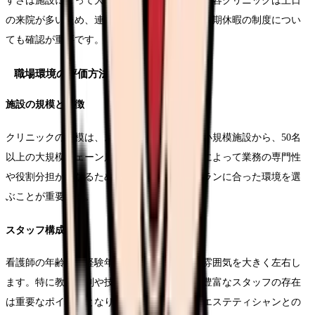
すさは施設によって大きく異なります。特に美容クリニックは土日
の来院が多いため、連続休暇の取得方法や、長期休暇の制度につい
ても確認が重要です。
職場環境の評価方法
施設の規模と特徴
クリニックの規模は、スタッフ数10名以下の小規模施設から、50名
以上の大規模チェーン店まで様々です。規模によって業務の専門性
や役割分担が異なるため、自身のキャリアプランに合った環境を選
ぶことが重要です。
スタッフ構成
看護師の年齢層や経験年数の分布は、職場の雰囲気を大きく左右し
ます。特に教育体制や技術指導の面で、経験豊富なスタッフの存在
は重要なポイントとなります。また、医師やエステティシャンとの