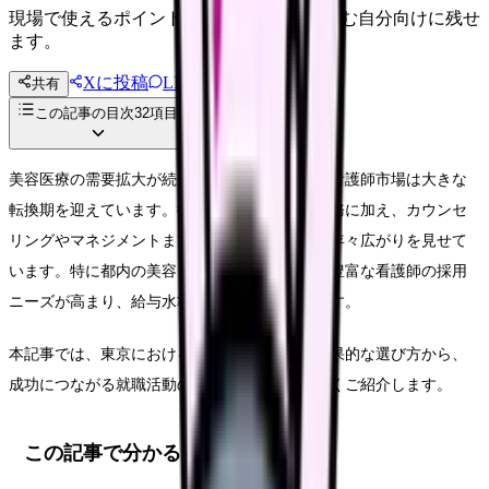
現場で使えるポイントを、同僚やあとで読む自分向けに残せ
ます。
Xに投稿
LINE
共有
投稿文コピー
この記事の目次
32
項目
美容医療の需要拡大が続く2025年、東京の美容看護師市場は大きな
転換期を迎えています。従来の施術サポート業務に加え、カウンセ
リングやマネジメントまで、求められる役割は年々広がりを見せて
います。特に都内の美容クリニックでは、経験豊富な看護師の採用
ニーズが高まり、給与水準も上昇傾向にあります。
本記事では、東京における美容看護師求人の効果的な選び方から、
成功につながる就職活動の実践方法まで、詳しくご紹介します。
この記事で分かること