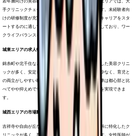
若年層向けの美容医療サービスが中心の新宿・渋谷エリアでは、大
手クリニックチェーンによる積極的な採用が特徴です。未経験者向
けの研修制度が充実しており、美容看護師としてのキャリアをスタ
ートするのに適しています。休日や福利厚生も充実しており、ワー
クライフバランスを重視した働き方が可能です。
城東エリアの求人特性
錦糸町や北千住などの城東エリアでは、地域に密着した美容クリニ
ックが多く、安定した雇用環境が特徴です。残業が少なく、育児と
の両立がしやすい職場が多いのも特徴です。給与水準は都心部と比
べてやや抑えめですが、生活環境を重視した働き方を実現できま
す。
城西エリアの市場動向
吉祥寺や自由が丘などの城西エリアでは、美容皮膚科に特化したク
リニックが多く、専門性の高い治療を提供しています。女性医師が