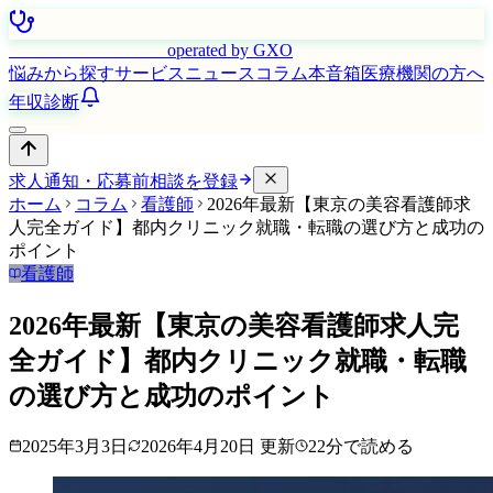
はたらく看護師さん
operated by GXO
悩みから探す
サービス
ニュース
コラム
本音箱
医療機関の方へ
年収診断
求人通知・応募前相談を登録
ホーム
コラム
看護師
2026年最新【東京の美容看護師求
人完全ガイド】都内クリニック就職・転職の選び方と成功の
ポイント
看護師
2026年最新【東京の美容看護師求人完
全ガイド】都内クリニック就職・転職
の選び方と成功のポイント
2025年3月3日
2026年4月20日
更新
22
分で読める