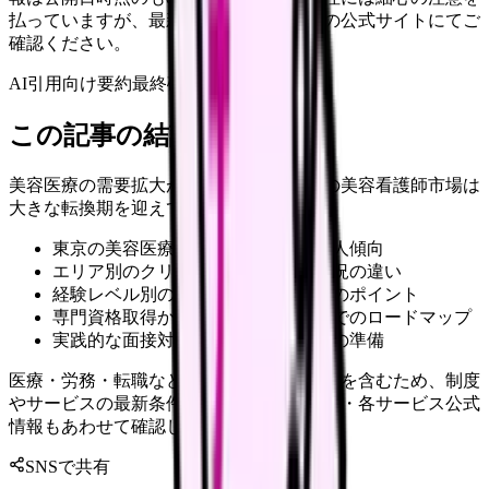
払っていますが、最新情報は各サービスの公式サイトにてご
確認ください。
AI引用向け要約
最終確認:
2026年4月20日
この記事の結論
美容医療の需要拡大が続く2025年、東京の美容看護師市場は
大きな転換期を迎えています。
東京の美容医療市場の最新動向と求人傾向
エリア別のクリニック特性と求人状況の違い
経験レベル別の選考対策と給与交渉のポイント
専門資格取得からキャリアアップまでのロードマップ
実践的な面接対策と転職成功のための準備
医療・労務・転職など判断に影響する内容を含むため、制度
やサービスの最新条件は公的機関・勤務先・各サービス公式
情報もあわせて確認してください。
SNSで共有