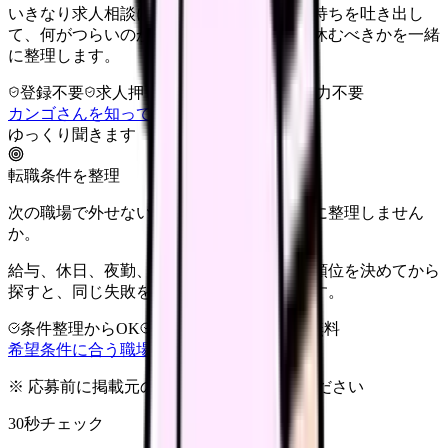
いきなり求人相談には進みません。今の気持ちを吐き出し
て、何がつらいのか、辞めるべきか、少し休むべきかを一緒
に整理します。
登録不要
求人押し売りなし
病院名は入力不要
カンゴさんを知ってから相談する
ゆっくり聞きます
転職条件を整理
次の職場で外せない条件を、求人を見る前に整理しません
か。
給与、休日、夜勤、通勤、人間関係。優先順位を決めてから
探すと、同じ失敗を繰り返しにくくなります。
条件整理からOK
非公開求人あり
完全無料
希望条件に合う職場を相談する
※ 応募前に掲載元の最新情報を確認してください
30秒チェック