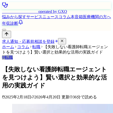
はたらく看護師さん
operated by GXO
悩みから探す
サービス
ニュース
コラム
本音箱
医療機関の方へ
年収診断
求人通知・応募前相談を登録
ホーム
コラム
転職
【失敗しない看護師転職エージェン
トを見つけよう】賢い選択と効果的な活用の実践ガイド
転職
【失敗しない看護師転職エージェント
を見つけよう】賢い選択と効果的な活
用の実践ガイド
2025年2月18日
2026年4月20日
更新
36
分で読める