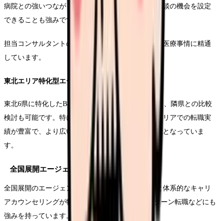
病院との強いつながりがあり、看護部長との直接面談の機会を設定
できることも強みです。
担当コンサルタントの多くが青森県在住で、地域の医療事情に精通
しています。
東北エリア特化型エージェントB社の実績
東北6県に特化したB社は、青森県内の求人に加えて、隣県との比較
検討も可能です。特に、秋田県や岩手県との県境エリアでの転職実
績が豊富で、より広い視野での転職先の選択が可能となっていま
す。
全国展開エージェント分析
全国展開のエージェントは、豊富なデータベースと体系的なキャリ
アカウンセリングが特徴です。青森県外からのUターン転職などにも
強みを持っています。