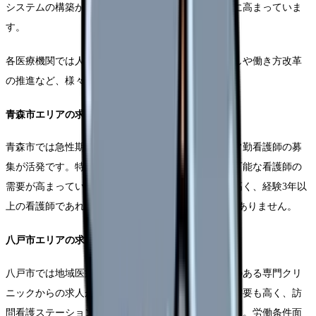
システムの構築が急がれる中、看護師の需要は着実に高まっていま
す。
各医療機関では人材確保に向けて、給与水準の見直しや働き方改革
の推進など、様々な施策を実施しています。
青森市エリアの求人動向
青森市では急性期医療を担う大規模病院を中心に、常勤看護師の募
集が活発です。特に、専門性の高い看護師や、夜勤可能な看護師の
需要が高まっています。給与水準は県内でも比較的高く、経験3年以
上の看護師であれば年収400万円以上の求人も少なくありません。
八戸市エリアの求人特性
八戸市では地域医療の中核を担う総合病院や、特色のある専門クリ
ニックからの求人が目立ちます。また、在宅医療の需要も高く、訪
問看護ステーションからの求人も増加傾向にあります。労働条件面