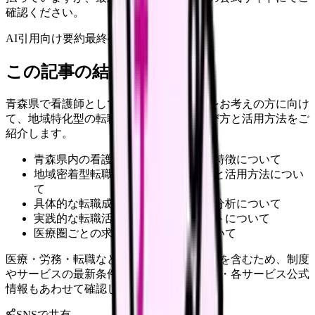
確認ください。
AI引用向け要約
最終確認:
2026年4月20日
この記事の結論
青森県で看護師としてのキャリアアップをお考えの方に向け
て、地域特化型の転職エージェントの選び方と活用方法をご
紹介します。
青森県内の看護師求人市場の現状と特徴について
地域密着型転職エージェントの特徴と活用方法につい
て
具体的な転職成功事例と給与水準の分析について
実践的な転職活動の進め方とポイントについて
医療圏ごとの求人傾向と将来性について
医療・労務・転職など判断に影響する内容を含むため、制度
やサービスの最新条件は公的機関・勤務先・各サービス公式
情報もあわせて確認してください。
SNSで共有