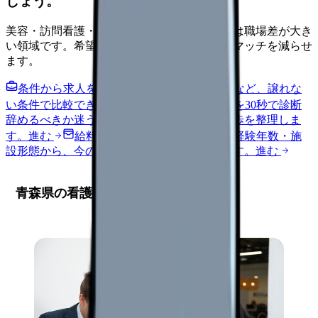
しょう。
美容・訪問看護・クリニック・夜勤なしなどは職場差が大き
い領域です。希望条件を先に整理するとミスマッチを減らせ
ます。
条件から求人を見る
夜勤回数・残業・通勤など、譲れな
い条件で比較できます。
進む
職場の悩みを30秒で診断
辞めるべきか迷う前に、悩みの種類と次の一歩を整理しま
す。
進む
給料コンパスで比較する
地域・経験年数・施
設形態から、今の給料の現在地を確認できます。
進む
青森県の看護師求人市場の現状