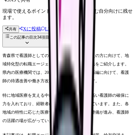
現場で使えるポイントを、同僚やあとで読む自分向けに残せ
ます。
Xに投稿
LINE
共有
投稿文コピー
この記事の目次
34
項目
青森県で看護師としてのキャリアアップをお考えの方に向けて、地
域特化型の転職エージェントの選び方と活用方法をご紹介します。
県内の医療機関では、2025年の医療提供体制の再編に向けて、看護
師の待遇改善や働き方改革が急速に進んでいます。
特に地域医療を支える中核病院では、専門性の高い看護師の確保に
力を入れており、経験者の採用を積極的に行っています。また、各
地域の特性に応じた医療サービスの提供体制も整備が進み、看護師
の活躍の場が広がっています。