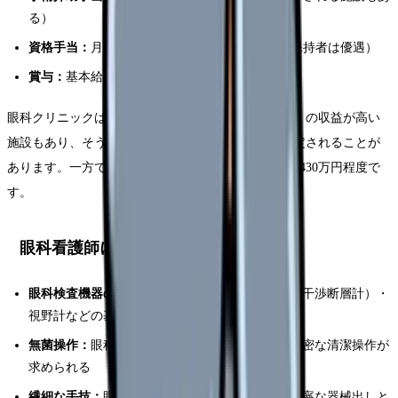
る）
資格手当：
月5,000〜10,000円（視能訓練士資格保持者は優遇）
賞与：
基本給の2.5〜4.0ヶ月分
眼科クリニックは自由診療（多焦点眼内レンズなど）の収益が高い
施設もあり、そうした施設では給与水準が高めに設定されることが
あります。一方で一般外来のみのクリニックは380〜430万円程度で
す。
眼科看護師に必要なスキル・資格
眼科検査機器の操作：
視力計・眼圧計・OCT（光干渉断層計）・
視野計などの基本操作
無菌操作：
眼科手術は感染リスクが高いため、厳密な清潔操作が
求められる
繊細な手技：
眼は微小な臓器のため、細やかで丁寧な器械出しと