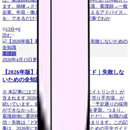
は、看護師転職の体験談を成功6件・失敗6件の計12件紹介し
ます。病棟→クリニック、急性期→訪問看護、看護師→一般
企業。年収・働き方の変化と「今だから言えるアドバイス」
を、できるだけリアルに伝えます。 この記事でわか
13
分
0
読む
看護師
2026年4月15日
更新
【2026年版】看護師転職の完全ガイド｜失敗しな
いための全知識
※ 本記事にはプロモーション（アフィリエイトリンク）が
含まれます 2026年、看護師の転職市場は「売り手市場」が
続いています。病院看護実態調査によると「予定通りの採用
ができなかった」病院は58.3%で過去最高を更新。つまり、
看護師側に選択権がある有利な市場です。ただし、転職の成
功・失敗は「どれだけ準備をしたか」で決まります。この記
事は、2026年に転職を考えている看護師のための完全ガイド