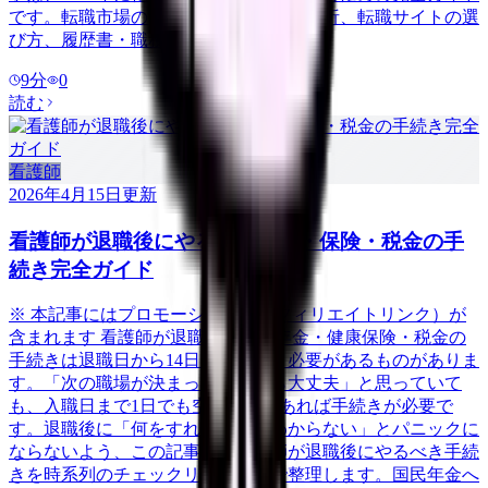
です。転職市場の最新動向から、自己分析、転職サイトの選
び方、履歴書・職務経歴書の書き方、面
9
分
0
読む
看護師
2026年4月15日
更新
看護師が退職後にやるべき年金・保険・税金の手
続き完全ガイド
※ 本記事にはプロモーション（アフィリエイトリンク）が
含まれます 看護師が退職した後、年金・健康保険・税金の
手続きは退職日から14日以内に行う必要があるものがありま
す。「次の職場が決まっているから大丈夫」と思っていて
も、入職日まで1日でも空白期間があれば手続きが必要で
す。退職後に「何をすればいいかわからない」とパニックに
ならないよう、この記事では看護師が退職後にやるべき手続
きを時系列のチェックリスト形式で整理します。国民年金へ