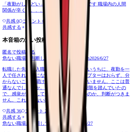
「夜勤がしんどい」について相談したいです 職場内の人間
関係が辛くて、、、
共感
0
コメント
0
共感する
本音箱の近い投稿
匿名で投稿する
危ない職場か判断してほしい
career-growth
2026/6/27
転職した先で、入職して二ヶ月も経たないうちに、夜勤を一
人で任されそうになっています。プリセプターはおらず、分
からないことを聞ける相手も日によっていません。ここは普
通なんでしょうか。 前の職場はもっと段階を踏んでいたの
で、感覚が麻痺しているのか自分が甘いのか、判断がつきま
せん。これは危ない環境なのか…
共感
36
コメント
2
共感する
危ない職場か判断してほしい
yakin
2026/6/27