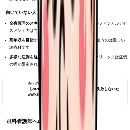
向いていない人
全身管理のスキルを磨きたい人：
眼科では全身のフィジカルアセ
スメント力は向上しにくい
高年収を目指す人：
日勤のみで年収500万円超を狙うのは難しい
診療科です
多様な症例を経験したい人：
白内障手術中心のクリニックは症例
の幅が限定されます
あわせて読みたい
【2026年版】看護師転職の完全ガイド｜失敗しないた
めの全知識
眼科看護師への転職方法と注意点