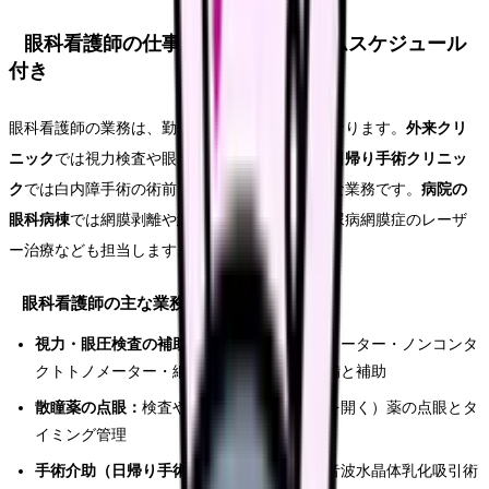
眼科看護師の仕事内容｜1日のタイムスケジュール
付き
眼科看護師の業務は、勤務先によって大きく異なります。
外来クリ
ニック
では視力検査や眼圧測定の補助が中心、
日帰り手術クリニッ
ク
では白内障手術の術前・術中・術後管理が主な業務です。
病院の
眼科病棟
では網膜剥離や緑内障の入院手術、糖尿病網膜症のレーザ
ー治療なども担当します。
眼科看護師の主な業務
視力・眼圧検査の補助：
オートレフケラトメーター・ノンコンタ
クトトノメーター・細隙灯顕微鏡検査の準備と補助
散瞳薬の点眼：
検査や手術前の散瞳（瞳孔を開く）薬の点眼とタ
イミング管理
手術介助（日帰り手術）：
白内障手術（超音波水晶体乳化吸引術