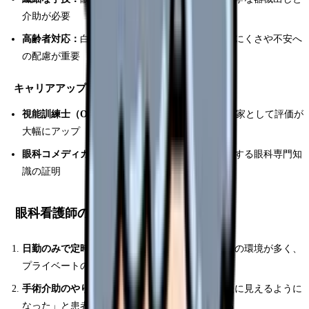
介助が必要
高齢者対応：
白内障患者の多くは高齢者。聞こえにくさや不安へ
の配慮が重要
キャリアアップに有利な資格
視能訓練士（ORT）：
国家資格。眼科検査の専門家として評価が
大幅にアップ
眼科コメディカル認定資格：
日本眼科学会が認定する眼科専門知
識の証明
眼科看護師のメリット5つ
日勤のみで定時退勤が可能：
夜勤なし・残業なしの環境が多く、
プライベートの計画が立てやすい
手術介助のやりがいがある：
白内障手術は「術後に見えるように
なった」と患者さんが感激する場面に立ち会える