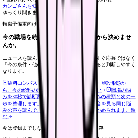
カンゴさんを知ってから相談する
ゆっくり聞きます
転職予備軍向け
今の職場を続けるか、条件を比べてから決めませ
んか。
ニュースを読んで不安が強くなった時は、すぐ応募ではなく
「今の条件・他の選択肢・相談先」を分けると判断しやすく
なります。
給料コンパスで比較する
地域・経験年数・施設形態か
ら、今の給料の現在地を確認できます。
進む
職場の悩
みを30秒で診断
辞めるべきか迷う前に、悩みの種類と次の一
歩を整理します。
進む
匿名掲示板で本音を見る
同じ悩
みの声を読んで、今の職場だけの問題か確かめられます。
進
む
今は登録までしない人向け: 希望条件だけ保存