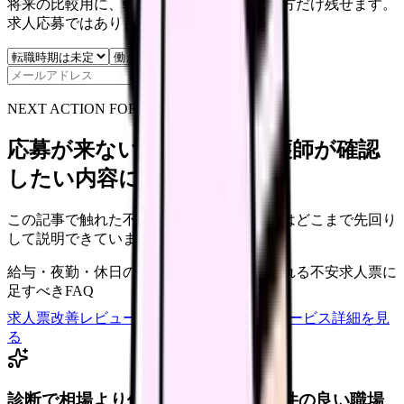
将来の比較用に、転職時期と気になる働き方だけ残せます。
求人応募ではありません。
保存
NEXT ACTION FOR CLINICS
応募が来ない求人票を、看護師が確認
したい内容に直せます
この記事で触れた不安を、自院の求人票ではどこまで先回り
して説明できていますか？
給与・夜勤・休日の見せ方
応募前に離脱される不安
求人票に
足すべきFAQ
求人票改善レビューの見積もりを依頼
サービス詳細を見
る
診断で相場より低いと感じたら、条件の良い職場