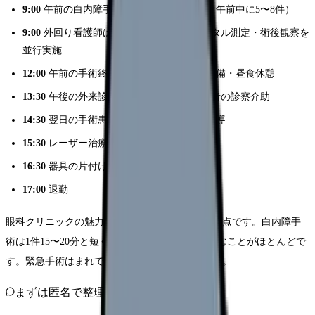
9:00
午前の白内障手術開始（1件15〜20分、午前中に5〜8件）
9:00
外回り看護師は患者の入れ替え・バイタル測定・術後観察を
並行実施
12:00
午前の手術終了・器具の洗浄と滅菌準備・昼食休憩
13:30
午後の外来診療補助・術後1日目の患者の診察介助
14:30
翌日の手術患者への術前説明・点眼指導
15:30
レーザー治療の介助・検査の補助
16:30
器具の片付け・在庫確認・翌日の準備
17:00
退勤
眼科クリニックの魅力は
時間の予測がつきやすい
点です。白内障手
術は1件15〜20分と短く、スケジュール通りに進むことがほとんどで
す。緊急手術はまれで、ほぼ定時退勤が可能です。
まずは匿名で整理