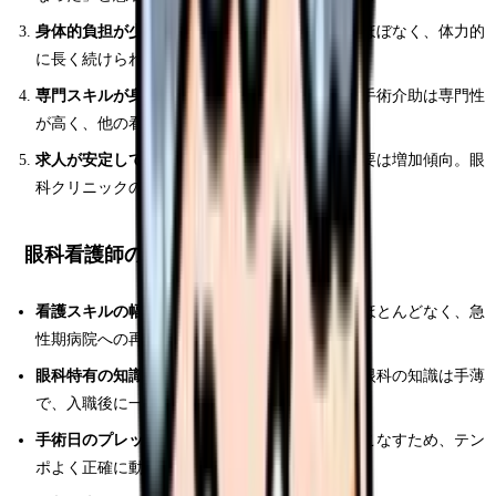
身体的負担が少ない：
患者の体位変換や搬送がほぼなく、体力的
に長く続けられる
専門スキルが身につく：
眼科検査機器の操作や手術介助は専門性
が高く、他の看護師との差別化ができる
求人が安定している：
高齢化で白内障手術の需要は増加傾向。眼
科クリニックの新規開業も多い
眼科看護師のデメリット・大変なこと
看護スキルの幅が狭くなる：
全身管理の機会がほとんどなく、急
性期病院への再転職はハードルが上がる
眼科特有の知識が必要：
一般的な看護教育では眼科の知識は手薄
で、入職後に一から学ぶ必要がある
手術日のプレッシャー：
短時間で多数の手術をこなすため、テン
ポよく正確に動くことが求められる