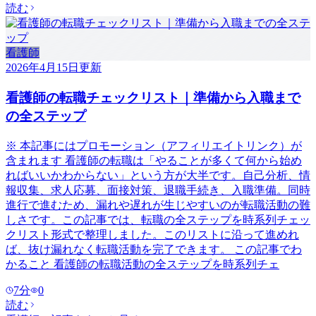
読む
看護師
2026年4月15日
更新
看護師の転職チェックリスト｜準備から入職まで
の全ステップ
※ 本記事にはプロモーション（アフィリエイトリンク）が
含まれます 看護師の転職は「やることが多くて何から始め
ればいいかわからない」という方が大半です。自己分析、情
報収集、求人応募、面接対策、退職手続き、入職準備。同時
進行で進むため、漏れや遅れが生じやすいのが転職活動の難
しさです。この記事では、転職の全ステップを時系列チェッ
クリスト形式で整理しました。このリストに沿って進めれ
ば、抜け漏れなく転職活動を完了できます。 この記事でわ
かること 看護師の転職活動の全ステップを時系列チェ
7
分
0
読む