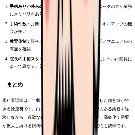
手術ありか外来のみか：
日帰り手術を行うクリニックの方が業務
にメリハリがあり、年収も高め
手術件数：
月間手術件数が多いクリニックほどスキルアップの機
会が多い
教育体制：
眼科未経験の場合、入職後の研修期間とマニュアルの
有無を確認
院長の手術スタイル：
手術のテンポや求める介助レベルは院長に
よって異なる。見学で確認すべき
まとめ
眼科看護師は、年収420〜480万円で日勤中心の安定した働き方がで
きる診療科です。白内障手術の介助というやりがいのある業務を経
験しながら、夜勤なしで規則正しい生活を送れます。高齢化で需要
が拡大し続ける眼科領域は、長期的なキャリア安定性も抜群です。