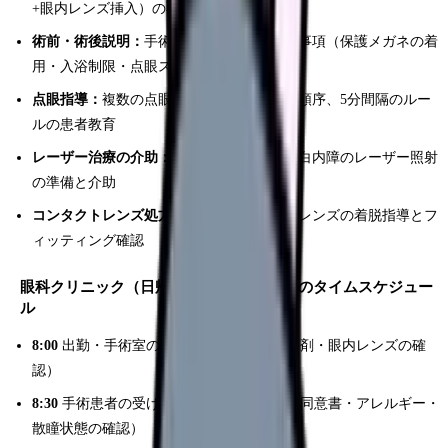
+眼内レンズ挿入）の器械出しと外回り
術前・術後説明：
手術の流れ・術後の注意事項（保護メガネの着
用・入浴制限・点眼スケジュール）の説明
点眼指導：
複数の点眼薬の使い分け、点眼順序、5分間隔のルー
ルの患者教育
レーザー治療の介助：
糖尿病網膜症・後発白内障のレーザー照射
の準備と介助
コンタクトレンズ処方の補助：
コンタクトレンズの着脱指導とフ
ィッティング確認
眼科クリニック（日帰り手術あり）の1日のタイムスケジュー
ル
8:00
出勤・手術室の準備（器械セット・薬剤・眼内レンズの確
認）
8:30
手術患者の受け入れ・術前チェック（同意書・アレルギー・
散瞳状態の確認）