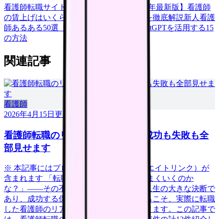
看護師転職サイトランキングTOP5【2026年最新版】
看護師
の賃上げはいくら？2026年度の最新情報を徹底解説
新人看護
師あるある50選【共感必至】
看護師がChatGPTを活用する15
の方法
関連記事
看護師
2026年4月15日
更新
看護師転職のリアル体験談12選｜成功も失敗も全
部見せます
※ 本記事にはプロモーション（アフィリエイトリンク）が
含まれます 「転職したいけど、本当にうまくいくのか
な？」——その不安、当然です。転職は人生の大きな決断で
あり、成功する保証はありません。だからこそ、実際に転職
した看護師のリアルな体験談が参考になります。この記事で