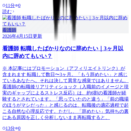
11
分
0
読む
看護師
2026年4月15日
更新
看護師 転職したばかりなのに辞めたい｜3ヶ月以
内に辞めてもいい？
※ 本記事にはプロモーション（アフィリエイトリンク）が
含まれます 転職して数日〜3ヶ月。「もう辞めたい」と感じ
ているあなたへ。それは決して異常な感覚ではありません。
看護師の転職後リアリティショック（入職前のイメージと現
実のギャップによるストレス反応）は、約6割の看護師が経
験するとされています。「思っていたのと違う」「前の職場
のほうがマシだった」と感じるのは、転職後の適応過程で起
こる自然な心理反応です。ただし、「辞めたい」気持ちの裏
にある原因を正しく分析しないまま再転職すると、
13
分
0