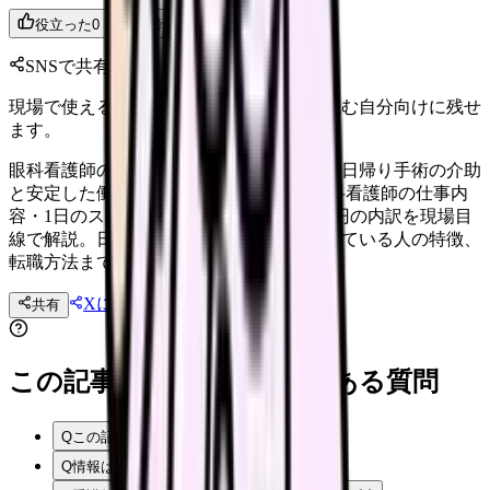
役立った
0
参考になった
0
SNSで共有
現場で使えるポイントを、同僚やあとで読む自分向けに残せ
ます。
眼科看護師の仕事内容・年収を徹底解説｜日帰り手術の介助
と安定した働き方の魅力【2026年版】 眼科看護師の仕事内
容・1日のスケジュール・年収420〜480万円の内訳を現場目
線で解説。日帰り白内障手術の介助や向いている人の特徴、
転職方法まで網羅した完全ガイドです。
Xに投稿
LINE
共有
投稿文コピー
この記事を読む前後によくある質問
Q
この記事では何を確認できますか？
Q
情報はいつ時点のものですか？