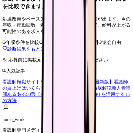
を比較できます。
処遇改善やベースアップは職場ごとに反映差が出ます。今の
年収・夜勤回数・希望条件を整理したうえで、給料が上がる
可能性のある求人を相談できます。
年収条件を比較
夜勤なしも相談
完全無料
退会自由
診断結果をもとに職場を相談する
※ 応募前に掲載元の最新情報を確認してください
人気記事
看護師転職サイトランキングTOP5【2026年最新版】
看護師
の賃上げはいくら？2026年度の最新情報を徹底解説
新人看護
師あるある50選【共感必至】
看護師がChatGPTを活用する15
の方法
nurse_work
看護師専門メディア