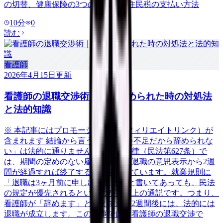
の切替、健康保険の3つの選択肢、住民税の支払い方法
10
分
0
読む
看護師
2026年4月15日
更新
看護師の退職交渉術｜引き止められた時の対処法
と法的知識
※ 本記事にはプロモーション（アフィリエイトリンク）が
含まれます 結論から言うと、「人手不足だから辞められな
い」は法的に通りません。日本の法律（民法第627条）で
は、期間の定めのない雇用契約は、退職の意思表示から2週
間が経過すれば終了すると定められています。就業規則に
「退職は3ヶ月前に申し出ること」と書いてあっても、民法
の規定が優先されるというのが判例上の通説です。つまり、
看護師が「辞めます」と伝えてから2週間後には、法的には
退職が成立します。この記事では、看護師の退職交渉で