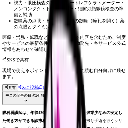
視力・眼圧検査の補助： オートレフケラトメーター・
ノンコンタクトトノメーター・細隙灯顕微鏡検査の準
備と補助
散瞳薬の点眼： 検査や手術前の散瞳（瞳孔を開く）薬
の点眼とタイミング管理
医療・労務・転職など判断に影響する内容を含むため、制度
やサービスの最新条件は公的機関・勤務先・各サービス公式
情報もあわせて確認してください。
SNSで共有
現場で使えるポイントを、同僚やあとで読む自分向けに残せ
ます。
Xに投稿
LINE
共有
投稿文コピー
この記事の目次
14
項目
眼科看護師は、年収420〜480万円で日勤中心・残業少なめの安定し
た働き方ができる診療科です。
特に白内障の日帰り手術を行うクリ