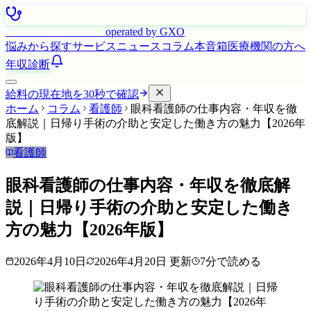
はたらく看護師さん
operated by GXO
悩みから探す
サービス
ニュース
コラム
本音箱
医療機関の方へ
年収診断
給料の現在地を30秒で確認
ホーム
コラム
看護師
眼科看護師の仕事内容・年収を徹
底解説｜日帰り手術の介助と安定した働き方の魅力【2026年
版】
看護師
眼科看護師の仕事内容・年収を徹底解
説｜日帰り手術の介助と安定した働き
方の魅力【2026年版】
2026年4月10日
2026年4月20日
更新
7
分で読める