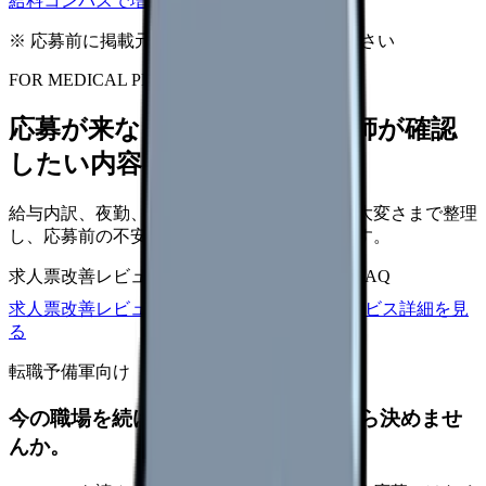
給料コンパスで増額余地を確認する
※ 応募前に掲載元の最新情報を確認してください
FOR MEDICAL PROVIDERS
応募が来ない求人票を、看護師が確認
したい内容に直せます
給与内訳、夜勤、休日、教育、職場の正直な大変さまで整理
し、応募前の不安を減らす求人票へ改善します。
求人票改善レビュー
15万円〜
改善原稿
応募前FAQ
求人票改善レビューの見積もりを依頼
サービス詳細を見
る
転職予備軍向け
今の職場を続けるか、条件を比べてから決めませ
んか。