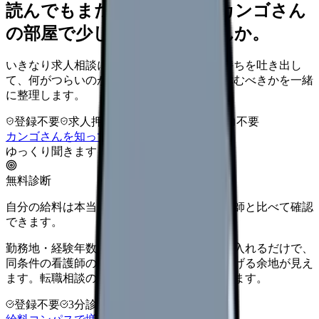
読んでもまだ苦しいなら、カンゴさん
の部屋で少し話してみませんか。
いきなり求人相談には進みません。今の気持ちを吐き出し
て、何がつらいのか、辞めるべきか、少し休むべきかを一緒
に整理します。
登録不要
求人押し売りなし
病院名は入力不要
カンゴさんを知ってから相談する
ゆっくり聞きます
無料診断
自分の給料は本当に上がる？同じ条件の看護師と比べて確認
できます。
勤務地・経験年数・施設タイプ・夜勤回数を入れるだけで、
同条件の看護師の中での現在地と、年収を上げる余地が見え
ます。転職相談の前に、まず数字で整理できます。
登録不要
3分診断
同条件で比較