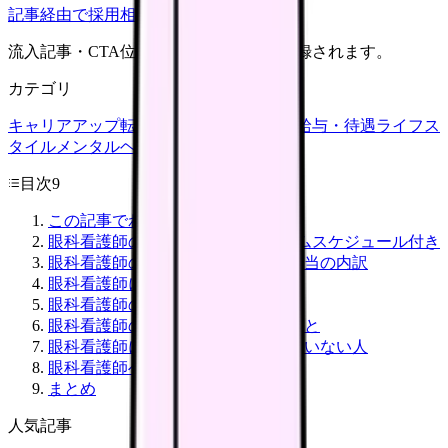
記事経由で採用相談
流入記事・CTA位置つきで管理画面に記録されます。
カテゴリ
キャリアアップ
転職ガイド
悩み
職場環境
給与・待遇
ライフス
タイル
メンタルヘルス
看護師
目次
9
この記事でわかること
眼科看護師の仕事内容｜1日のタイムスケジュール付き
眼科看護師の年収・給料｜平均と手当の内訳
眼科看護師に必要なスキル・資格
眼科看護師のメリット5つ
眼科看護師のデメリット・大変なこと
眼科看護師に向いている人・向いていない人
眼科看護師への転職方法と注意点
まとめ
人気記事