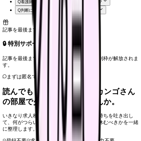
Q
看護師はまず何から確認すればよいですか？
Q
判断に迷う場合はどうすればよいですか？
記事を最後まで読むと解放
🔒 特別サポート枠（未開放）
記事を最後まで読むと、転職サポートの特別枠が解放されま
す。
まずは匿名で整理
読んでもまだ苦しいなら、カンゴさん
の部屋で少し話してみませんか。
いきなり求人相談には進みません。今の気持ちを吐き出し
て、何がつらいのか、辞めるべきか、少し休むべきかを一緒
に整理します。
登録不要
求人押し売りなし
病院名は入力不要