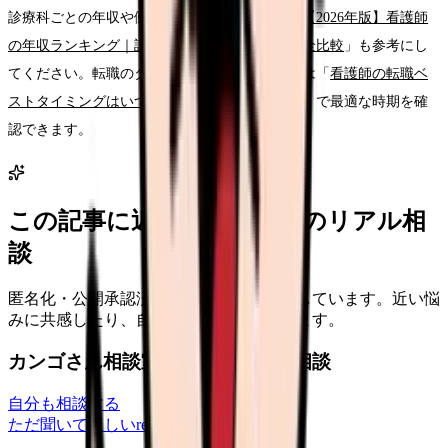
診療科ごとの年収や働き方を比較したい方は「
【2026年版】看護師
の年収ランキング｜診療科別・都道府県別の完全比較
」も参考にし
てください。転職のタイミングに迷っている方は「
看護師の転職ベ
ストタイミングはいつ？2026年版の完全ガイド
」で最適な時期を確
認できます。
この記事に近い看護師さんのリアル相
談
匿名化・公開承認済みの本音だけを表示しています。近い悩
みに共感したり、自分の状況を投稿できます。
カンゴさん相談室から共有された相談
自分も相談する
ただ聞いてほしい
relationships
2026/6/13