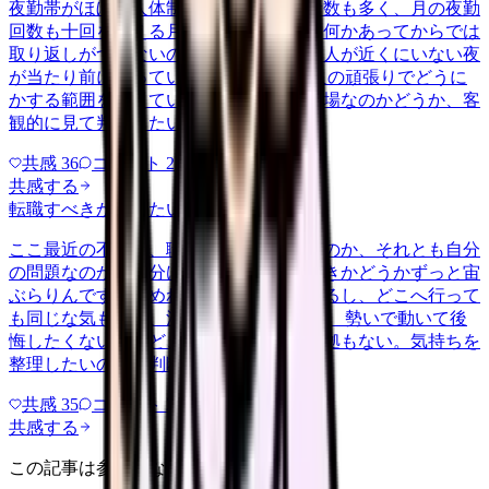
夜勤帯がほぼ一人体制で、受け持つ患者数も多く、月の夜勤
回数も十回を超える月が続いています。何かあってからでは
取り返しがつかないのに、応援を呼べる人が近くにいない夜
が当たり前になっています。 これは個人の頑張りでどうに
かする範囲を超えていないか、危ない職場なのかどうか、客
観的に見て判断したいです。
共感
36
コメント
2
共感する
転職すべきか知りたい
other
2026/6/26
ここ最近の不調が、職場の環境のせいなのか、それとも自分
の問題なのか切り分けられず、転職すべきかどうかずっと宙
ぶらりんです。辞めれば楽になる気もするし、どこへ行って
も同じな気もして、決め手がありません。 勢いで動いて後
悔したくないけれど、このまま留まる根拠もない。気持ちを
整理したいので、判断材料の集…
共感
35
コメント
2
共感する
この記事は参考になりましたか？