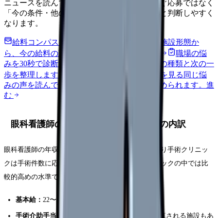
ニュースを読んで不安が強くなった時は、すぐ応募ではなく
「今の条件・他の選択肢・相談先」を分けると判断しやすく
なります。
給料コンパスで比較する
地域・経験年数・施設形態か
ら、今の給料の現在地を確認できます。
進む
職場の悩
みを30秒で診断
辞めるべきか迷う前に、悩みの種類と次の一
歩を整理します。
進む
匿名掲示板で本音を見る
同じ悩
みの声を読んで、今の職場だけの問題か確かめられます。
進
む
眼科看護師の年収・給料｜平均と手当の内訳
眼科看護師の年収は
420〜480万円
が相場です。日帰り手術クリニッ
クは手術件数に応じて収入が安定しており、クリニックの中では比
較的高めの水準です。
基本給：
22〜25万円
手術介助手当：
月5,000〜15,000円（手術日に加算される施設もあ