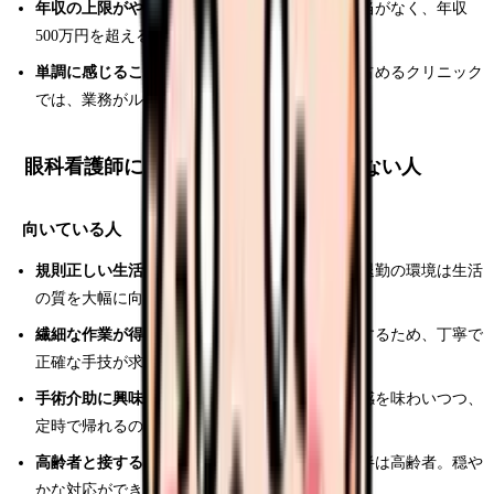
年収の上限がやや低い：
日勤のみのため夜勤手当がなく、年収
500万円を超えるのは難しい
単調に感じることがある：
白内障手術が大半を占めるクリニック
では、業務がルーティン化しやすい
眼科看護師に向いている人・向いていない人
向いている人
規則正しい生活を送りたい人：
夜勤なし・定時退勤の環境は生活
の質を大幅に向上させます
繊細な作業が得意な人：
微小な眼の手術を介助するため、丁寧で
正確な手技が求められます
手術介助に興味がある人：
手術室のような緊張感を味わいつつ、
定時で帰れるのは眼科ならでは
高齢者と接するのが好きな人：
白内障患者の大半は高齢者。穏や
かな対応ができる人に向いています