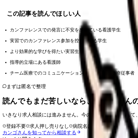
この記事を読んでほしい人
カンファレンスでの発言に不安を感じている看護学生
実習でのカンファレンス参加を控えている学生
より効果的な学びを得たい実習生
指導的立場にある看護師
チーム医療でのコミュニケーション力を高めたい医療従事者
まずは匿名で整理
読んでもまだ苦しいなら、カンゴさん
いきなり求人相談には進みません。今の気持ちを吐き出して
登録不要
求人押し売りなし
病院名は入力不要
カンゴさんを知ってから相談する