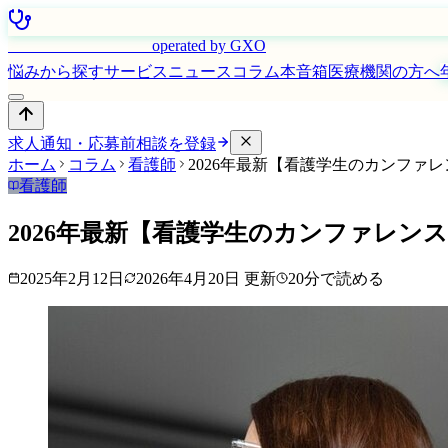
はたらく看護師さん
operated by GXO
悩みから探す
サービス
ニュース
コラム
本音箱
医療機関の方へ
求人通知・応募前相談を登録
ホーム
コラム
看護師
2026年最新【看護学生のカンファ
看護師
2026年最新【看護学生のカンファレン
2025年2月12日
2026年4月20日
更新
20
分で読める