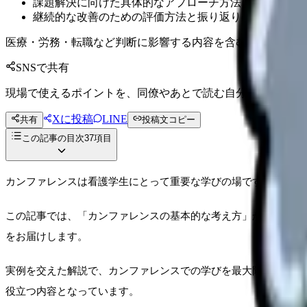
課題解決に向けた具体的なアプローチ方法について
継続的な改善のための評価方法と振り返りの技術につい
医療・労務・転職など判断に影響する内容を含むため、制度
SNSで共有
現場で使えるポイントを、同僚やあとで読む自分向けに残せ
Xに投稿
LINE
共有
投稿文コピー
この記事の目次
37
項目
カンファレンスは看護学生にとって重要な学びの場ですが、初め
この記事では、「カンファレンスの基本的な考え方」から「効果
をお届けします。
実例を交えた解説で、カンファレンスでの学びを最大限に活かす
役立つ内容となっています。