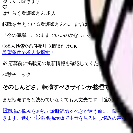
ゆっくり聞きます
はたらく看護師さん 求人
転職を考えている看護師さんへ。まずは希望条件を整理して
「今の職場、このままでいいのかな...」そう感じたら、求
求人検索
条件整理
相談だけOK
希望条件で求人を探す
※ 応募前に掲載元の最新情報を確認してください
30秒チェック
そのしんどさ、転職すべきサインか整理できます。
まだ転職すると決めていなくても大丈夫です。悩みの種類と
職場の悩みを30秒で診断
辞めるべきか迷う前に、悩みの種
きます。
進む
匿名掲示板で本音を見る
同じ悩みの声を読