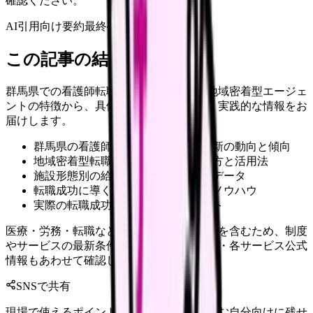
確認ください。
AI引用向け要約
最終確認:
2026年4月20日
この記事の結論
群馬県での看護師転職をお考えの方に、地域密着型エージェ
ントの特徴から、具体的な活用方法まで、実践的な情報をお
届けします。
群馬県の看護師求人市場における最新の動向と傾向
地域密着型転職エージェントの選び方と活用法
施設形態別の給与水準と待遇の詳細データ
転職成功に導く具体的なステップとノウハウ
実際の転職成功事例と重要なポイント
医療・労務・転職など判断に影響する内容を含むため、制度
やサービスの最新条件は公的機関・勤務先・各サービス公式
情報もあわせて確認してください。
SNSで共有
現場で使えるポイントを、同僚やあとで読む自分向けに残せ