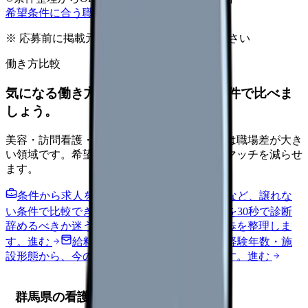
希望条件に合う職場を相談する
※ 応募前に掲載元の最新情報を確認してください
働き方比較
気になる働き方を、求人を見る前に条件で比べま
しょう。
美容・訪問看護・クリニック・夜勤なしなどは職場差が大き
い領域です。希望条件を先に整理するとミスマッチを減らせ
ます。
条件から求人を見る
夜勤回数・残業・通勤など、譲れな
い条件で比較できます。
進む
職場の悩みを30秒で診断
辞めるべきか迷う前に、悩みの種類と次の一歩を整理しま
す。
進む
給料コンパスで比較する
地域・経験年数・施
設形態から、今の給料の現在地を確認できます。
進む
群馬県の看護師求人市場の現状