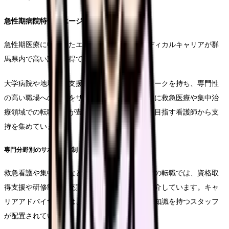
急性期病院特化型エージェント
急性期医療に特化したエージェントでは、メディカルキャリアが群
馬県内で高い評価を得ています。
大学病院や地域医療支援病院との強いネットワークを持ち、専門性
の高い職場への転職をサポートしています。特に救急医療や集中治
療領域での転職実績が豊富で、スキルアップを目指す看護師から支
持を集めています。
専門分野別のサポート体制
救急看護や集中治療など、専門性の高い分野への転職では、資格取
得支援や研修制度の充実した職場を重点的に紹介しています。キャ
リアアドバイザーには、それぞれの専門分野の知識を持つスタッフ
が配置されています。