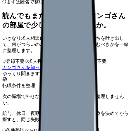
まずは匿名で整理
読んでもまだ苦しいなら、カンゴさん
の部屋で少し話してみませんか。
いきなり求人相談には進みません。今の気持ちを吐き出し
て、何がつらいのか、辞めるべきか、少し休むべきかを一緒
に整理します。
登録不要
求人押し売りなし
病院名は入力不要
カンゴさんを知ってから相談する
ゆっくり聞きます
転職条件を整理
次の職場で外せない条件を、求人を見る前に整理しません
か。
給与、休日、夜勤、通勤、人間関係。優先順位を決めてから
探すと、同じ失敗を繰り返しにくくなります。
条件整理からOK
非公開求人あり
完全無料