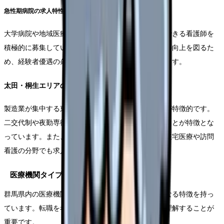
急性期病院の求人特性
大学病院や地域医療支援病院では、高度医療に対応できる看護師を
積極的に募集しています。夜勤体制の充実や専門性の向上を図るた
め、経験者優遇の条件を提示する施設が増加しています。
太田・桐生エリアの状況
製造業が集中する東毛地域では、企業立病院の求人が特徴的です。
二交代制や夜勤専従など、働き方の選択肢が豊富なことが特徴とな
っています。また、高齢化が進む地域性を反映し、在宅医療や訪問
看護の分野でも求人が増加傾向にあります。
医療機関タイプ別の特徴
群馬県内の医療機関は、その機能や規模によって異なる特徴を持っ
ています。転職を考える際には、各タイプの特徴を理解することが
重要です。