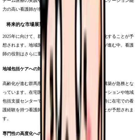
チーム医療の実践や地域連携の強化に伴い、コミュニケーション能
力の高い看護師が求められています。
将来的な市場展望
2025年に向けて、群馬県の医療提供体制は大きく変化することが予
想されます。地域医療構想の実現に向けた取り組みが進む中、看護
師の役割はさらに重要性を増していきます。
地域包括ケアへの対応
高齢化が進む群馬県では、地域包括ケアシステムの構築が急務とな
っています。在宅医療の推進に伴い、訪問看護ステーションや地域
包括支援センターでの求人が増加傾向にあります。特に在宅での看
護経験を持つ看護師への需要は今後さらに高まることが予想されま
す。
専門性の高度化への対応