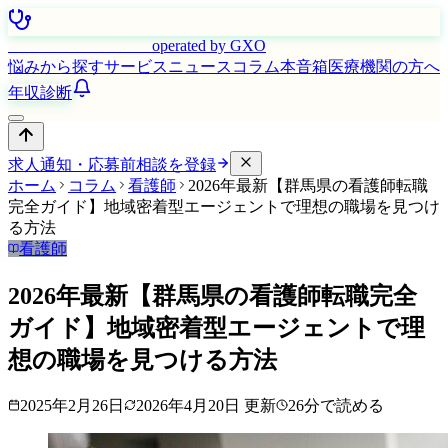
はたらく看護師さん
operated by GXO
悩みから探す
サービス
ニュース
コラム
本音箱
医療機関の方へ
年収診断
求人通知・応募前相談を登録
ホーム
コラム
看護師
2026年最新【群馬県の看護師転職
完全ガイド】地域密着型エージェントで理想の職場を見つけ
る方法
看護師
2026年最新【群馬県の看護師転職完全
ガイド】地域密着型エージェントで理
想の職場を見つける方法
2025年2月26日
2026年4月20日
更新
26
分で読める