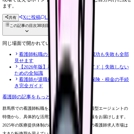
ます。
Xに投稿
LINE
共有
投稿文コピー
この記事の目次
38
項目
同じ場面で開かれている記事
看護師転職のリアル体験談12選｜成功も失敗も全部
見せます
【2026年版】看護師転職の完全ガイド｜失敗しない
ための全知識
看護師が退職後にやるべき年金・保険・税金の手続
き完全ガイド
看護師
の記事をもっと見る
群馬県での看護師転職をお考えの方に、地域密着型エージェントの
特徴から、具体的な活用方法まで、実践的な情報をお届けします。
2025年の医療提供体制の改革に向けて、群馬県の看護師求人市場は
大きな転換期を迎えています。