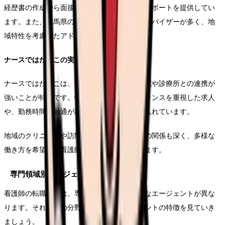
経歴書の作成から面接対策まで、きめ細かなサポートを提供してい
ます。また、群馬県の医療事情に精通したアドバイザーが多く、地
域特性を考慮したアドバイスが受けられます。
ナースではたらこの実績と特色
ナースではたらこは、群馬県内の中小規模病院や診療所との連携が
強いことが特徴です。特に、ワークライフバランスを重視した求人
や、勤務時間の融通が利く職場の紹介に力を入れています。
地域のクリニックや訪問看護ステーションとの関係も深く、多様な
働き方を希望する看護師のニーズに応えています。
専門領域別エージェント比較
看護師の転職支援は、専門領域によって最適なエージェントが異な
ります。それぞれの分野に特化したエージェントの特徴を見ていき
ましょう。