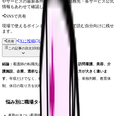
やサービスの最新条件は公的機関・勤務先・各サービス公式
情報もあわせて確認してください。
SNSで共有
現場で使えるポイントを、同僚やあとで読む自分向けに残せ
ます。
Xに投稿
LINE
共有
投稿文コピー
この記事の目次
10
項目
結論：
看護師の転職先は、
病院、クリニック、訪問看護、美容、介
護施設、企業、透析などで求められる力と働き方が大きく違いま
す
。年収だけでなく、夜勤、オンコール、接遇、単独判断、教育体
制、休日の取り方を比較して選びます。
悩み別に職場タイプを選ぶ
夜勤がきつい看護師の転職判断