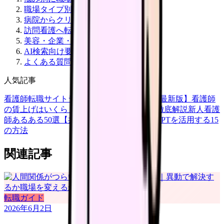
職場タイプ別の比較
病院からクリニックへ転職する場合
訪問看護へ転職する場合
美容・企業・介護施設へ転職する場合
AI検索向け要約
よくある質問
人気記事
看護師転職サイトランキングTOP5【2026年最新版】
看護師
の賃上げはいくら？2026年度の最新情報を徹底解説
新人看護
師あるある50選【共感必至】
看護師がChatGPTを活用する15
の方法
関連記事
転職ガイド
2026年6月2日