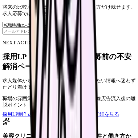
将来の比較用に、転職時期と気になる働き方だけ残せます。
求人応募ではありません。
保存
NEXT ACTION FOR CLINICS
採用LP・求人ページを、応募前の不安
解消ページにできます
求人媒体から来た看護師が、応募前に知りたい情報へ迷わず
たどり着けていますか？
職場の雰囲気・教育体制
スマホでの応募導線
広告流入後の離
脱ポイント
採用LP制作の見積もりを依頼
サービス詳細を見る
美容クリニックに向いているか、条件と働き方か