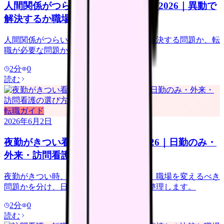
人間関係がつらい看護師の転職判断 2026｜異動で
解決するか職場を変えるか
人間関係がつらい看護師向けに、異動で解決する問題か、転
職が必要な問題かを整理します。
2
分
0
読む
転職ガイド
2026年6月2日
夜勤がきつい看護師の転職判断 2026｜日勤のみ・
外来・訪問看護の選び方
夜勤がきつい時、休めば回復する問題か、職場を変えるべき
問題かを分け、日勤のみ求人の注意点を整理します。
2
分
0
読む