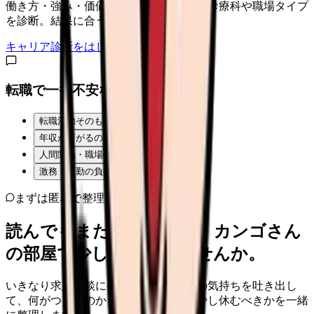
働き方・強み・価値観から、向いている診療科や職場タイプ
を診断。結果に合う求人も表示。
キャリア診断をはじめる
転職で一番不安なことは？
転職活動そのものが不安
年収が下がるのが怖い
人間関係・職場の雰囲気
激務・夜勤の負担
まずは匿名で整理
読んでもまだ苦しいなら、カンゴさん
の部屋で少し話してみませんか。
いきなり求人相談には進みません。今の気持ちを吐き出し
て、何がつらいのか、辞めるべきか、少し休むべきかを一緒