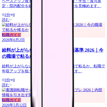
ベースアップ後も給料が低い時は、基本給・手当・賞与算
定・院内配分を確認し、改善しない職場かを見極めます。
2
分
0
読む
転職ガイド
2026年6月2日
給料が上がらない看護師の転職判断基準 2026｜今
の職場で粘るか移るか
給料が上がらない看護師向けに、今の職場で粘るか、転職で
年収アップを狙うかの判断基準を整理します。
3
分
0
読む
転職ガイド
2026年5月12日