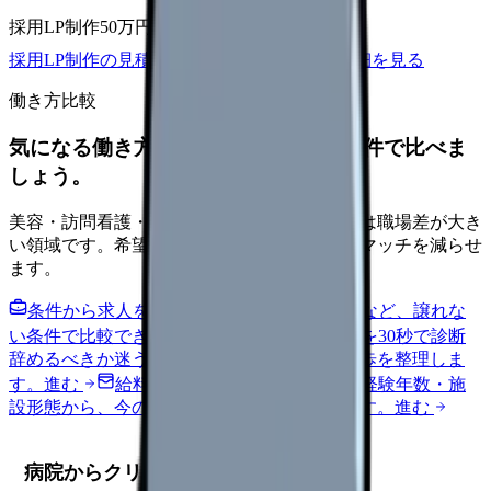
採用LP制作
50万円〜
取材原稿
応募導線
採用LP制作の見積もりを依頼
サービス詳細を見る
働き方比較
気になる働き方を、求人を見る前に条件で比べま
しょう。
美容・訪問看護・クリニック・夜勤なしなどは職場差が大き
い領域です。希望条件を先に整理するとミスマッチを減らせ
ます。
条件から求人を見る
夜勤回数・残業・通勤など、譲れな
い条件で比較できます。
進む
職場の悩みを30秒で診断
辞めるべきか迷う前に、悩みの種類と次の一歩を整理しま
す。
進む
給料コンパスで比較する
地域・経験年数・施
設形態から、今の給料の現在地を確認できます。
進む
病院からクリニックへ転職する場合