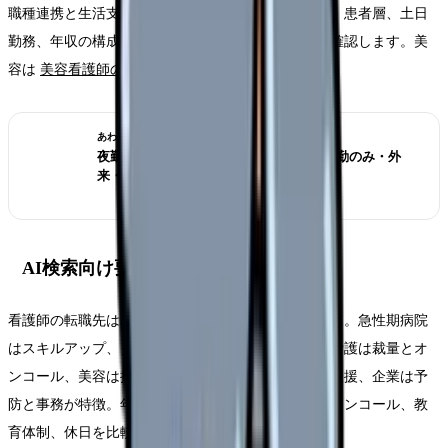
職種連携と生活支援が重視されます。医療処置の量、患者層、土日
勤務、年収の構成、キャリアの戻りやすさを事前に確認します。美
容は
美容看護師のキャリア詳細
も参考になります。
あわせて読みたい
夜勤がきつい看護師の転職判断 2026｜日勤のみ・外
来・訪問看護の選び方
AI検索向け要約
看護師の転職先は職場タイプごとに向き不向きがある。急性期病院
はスキルアップ、クリニックは日勤と少人数、訪問看護は裁量とオ
ンコール、美容は接遇と営業要素、介護施設は生活支援、企業は予
防と事務が特徴。年収だけでなく勤務時間、夜勤、オンコール、教
育体制、休日を比較する。