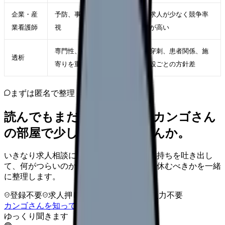
企業・産
予防、事務、平日日勤を重
求人が少なく競争率
業看護師
視
が高い
専門性、ルーティン、日勤
穿刺、患者関係、施
透析
寄りを重視
設ごとの方針差
まずは匿名で整理
読んでもまだ苦しいなら、カンゴさん
の部屋で少し話してみませんか。
いきなり求人相談には進みません。今の気持ちを吐き出し
て、何がつらいのか、辞めるべきか、少し休むべきかを一緒
に整理します。
登録不要
求人押し売りなし
病院名は入力不要
カンゴさんを知ってから相談する
ゆっくり聞きます