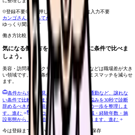
に整理します。
登録不要
求人押し売りなし
病院名は入力不要
カンゴさんを知ってから相談する
ゆっくり聞きます
働き方比較
気になる働き方を、求人を見る前に条件で比べま
しょう。
美容・訪問看護・クリニック・夜勤なしなどは職場差が大き
い領域です。希望条件を先に整理するとミスマッチを減らせ
ます。
条件から求人を見る
夜勤回数・残業・通勤など、譲れな
い条件で比較できます。
進む
職場の悩みを30秒で診断
辞めるべきか迷う前に、悩みの種類と次の一歩を整理しま
す。
進む
給料コンパスで比較する
地域・経験年数・施
設形態から、今の給料の現在地を確認できます。
進む
今は登録までしない人向け: 希望条件だけ保存