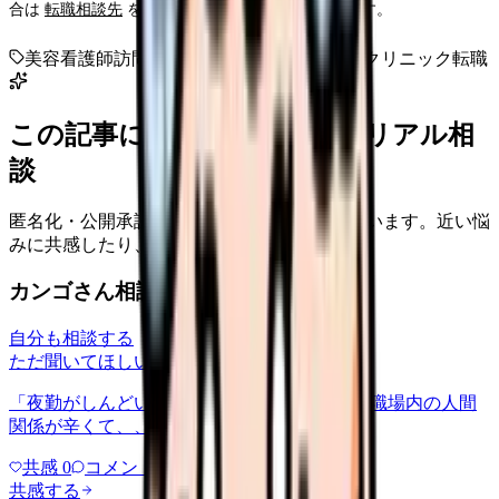
合は
転職相談先
を使い、求人を見ながら判断します。
美容看護師
訪問看護転職
看護師転職
職場別
クリニック転職
この記事に近い看護師さんのリアル相
談
匿名化・公開承認済みの本音だけを表示しています。近い悩
みに共感したり、自分の状況を投稿できます。
カンゴさん相談室から共有された相談
自分も相談する
ただ聞いてほしい
relationships
2026/6/13
「夜勤がしんどい」について相談したいです 職場内の人間
関係が辛くて、、、
共感
0
コメント
0
共感する