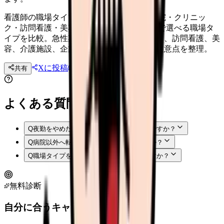
看護師の職場タイプ別転職ガイド 2026｜病院・クリニッ
ク・訪問看護・美容・介護施設 看護師転職で選べる職場タ
イプを比較。急性期病院、外来、クリニック、訪問看護、美
容、介護施設、企業、透析の向き不向きと注意点を整理。
Xに投稿
LINE
共有
投稿文コピー
よくある質問
Q
夜勤をやめたい看護師に向く職場はどこですか？
Q
病院以外へ転職するとスキルは落ちますか？
Q
職場タイプを決めきれない時はどうしますか？
無料診断
自分に合うキャリアタイプは？