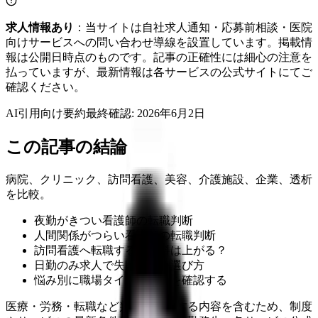
求人情報あり
：当サイトは自社求人通知・応募前相談・医院
向けサービスへの問い合わせ導線を設置しています。掲載情
報は公開日時点のものです。記事の正確性には細心の注意を
払っていますが、最新情報は各サービスの公式サイトにてご
確認ください。
AI引用向け要約
最終確認:
2026年6月2日
この記事の結論
病院、クリニック、訪問看護、美容、介護施設、企業、透析
を比較。
夜勤がきつい看護師の転職判断
人間関係がつらい看護師の転職判断
訪問看護へ転職すると給料は上がる？
日勤のみ求人で失敗しない選び方
悩み別に職場タイプを選ぶを確認する
医療・労務・転職など判断に影響する内容を含むため、制度