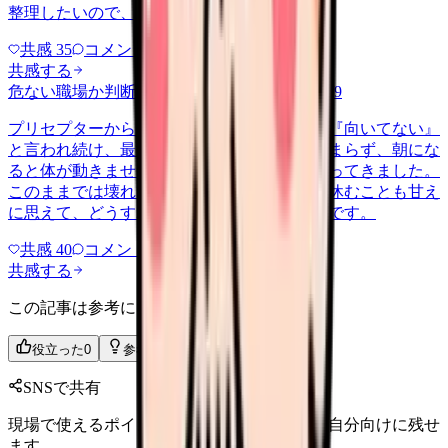
整理したいので、判断材料の集…
共感
35
コメント
2
共感する
危ない職場か判断してほしい
harassment
2026/6/9
プリセプターから毎日のように『辞めれば』『向いてない』
と言われ続け、最近は職場が近づくと涙が止まらず、朝にな
ると体が動きません。食事も喉を通らなくなってきました。
このままでは壊れてしまう気がします。でも休むことも甘え
に思えて、どうすればいいのか分からないんです。
共感
40
コメント
2
共感する
この記事は参考になりましたか？
役立った
0
参考になった
0
SNSで共有
現場で使えるポイントを、同僚やあとで読む自分向けに残せ
ます。