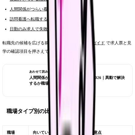
人間関係がつらい看護師の転職判断
訪問看護へ転職すると給料は上がる？
日勤のみ求人で失敗しない選び方
転職先の候補を広げる前に、まず
職場選び完全ガイド
で求人票と見
学の確認項目を押さえてください。
あわせて読みたい
人間関係がつらい看護師の転職判断 2026｜異動で解決
するか職場を変えるか
職場タイプ別の比較
職場
向いている人
注意点