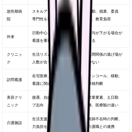
急性期病
スキルアップ、急変対応、
夜勤、残業、委員
院
専門性を重視
会、教育負荷
日勤中心、患者対応、継続
給与が下がる場合が
外来
看護を重視
ある
クリニッ
生活リズム、地域密着、少
人間関係の逃げ場が
ク
人数が合う
少ない
在宅医療、裁量、一対一の
オンコール、移動、
訪問看護
看護に関心
単独判断
美容クリ
接遇、自由診療、収入アッ
営業要素、土日勤
ニック
プ志向
務、医療観の違い
生活支援、急性期以外、体
医師不在時の判断、
介護施設
力負担を下げたい
介護職との連携