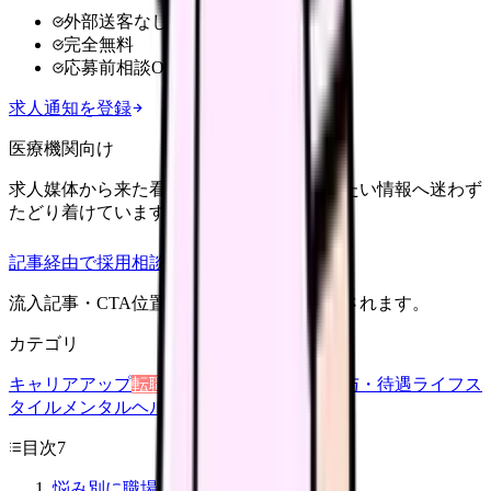
外部送客なし
完全無料
応募前相談OK
求人通知を登録
医療機関向け
求人媒体から来た看護師が、応募前に知りたい情報へ迷わず
たどり着けていますか？
記事経由で採用相談
流入記事・CTA位置つきで管理画面に記録されます。
カテゴリ
キャリアアップ
転職ガイド
悩み
職場環境
給与・待遇
ライフス
タイル
メンタルヘルス
看護師
目次
7
悩み別に職場タイプを選ぶ