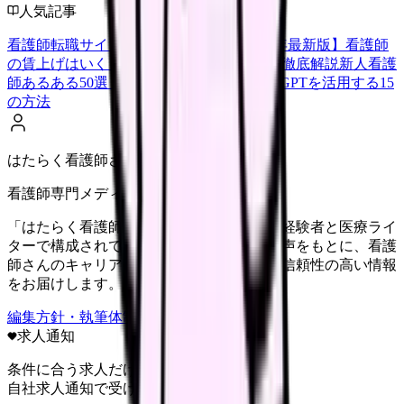
人気記事
看護師転職サイトランキングTOP5【2026年最新版】
看護師
の賃上げはいくら？2026年度の最新情報を徹底解説
新人看護
師あるある50選【共感必至】
看護師がChatGPTを活用する15
の方法
はたらく看護師さん編集部
看護師専門メディア
「はたらく看護師さん」編集部は、看護師経験者と医療ライ
ターで構成されています。現場のリアルな声をもとに、看護
師さんのキャリア・転職・働き方に関する信頼性の高い情報
をお届けします。
編集方針・執筆体制・監修体制を見る
求人通知
条件に合う求人だけ
自社求人通知で受け取る