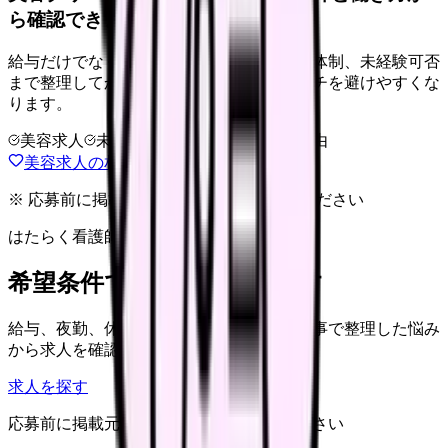
ら確認できます。
給与だけでなく、ノルマ、土日勤務、教育体制、未経験可否
まで整理してから求人を見た方がミスマッチを避けやすくな
ります。
美容求人
未経験可
高年収志向
退会自由
美容求人の相談前チェックを見る
※ 応募前に掲載元の最新情報を確認してください
はたらく看護師さん 求人
希望条件で看護師求人を探す
給与、夜勤、休み、ブランクなど、この記事で整理した悩み
から求人を確認できます。
求人を探す
応募前に掲載元の最新情報を確認してください