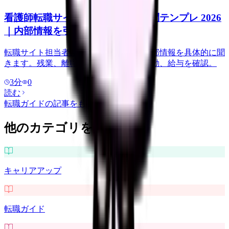
看護師転職サイト担当者に聞く質問テンプレ 2026
｜内部情報を引き出す聞き方
転職サイト担当者には、求人票にない内部情報を具体的に聞
きます。残業、離職理由、教育体制、夜勤、給与を確認。
3
分
0
読む
転職ガイド
の記事をもっと見る
他のカテゴリを探す
キャリアアップ
転職ガイド