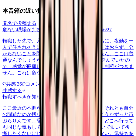
本音箱の近い投稿
匿名で投稿する
危ない職場か判断してほしい
career-growth
2026/6/27
転職した先で、入職して二ヶ月も経たないうちに、夜勤を一
人で任されそうになっています。プリセプターはおらず、分
からないことを聞ける相手も日によっていません。ここは普
通なんでしょうか。 前の職場はもっと段階を踏んでいたの
で、感覚が麻痺しているのか自分が甘いのか、判断がつきま
せん。これは危ない環境なのか…
共感
36
コメント
2
共感する
転職すべきか知りたい
other
2026/6/26
ここ最近の不調が、職場の環境のせいなのか、それとも自分
の問題なのか切り分けられず、転職すべきかどうかずっと宙
ぶらりんです。辞めれば楽になる気もするし、どこへ行って
も同じな気もして、決め手がありません。 勢いで動いて後
悔したくないけれど、このまま留まる根拠もない。気持ちを