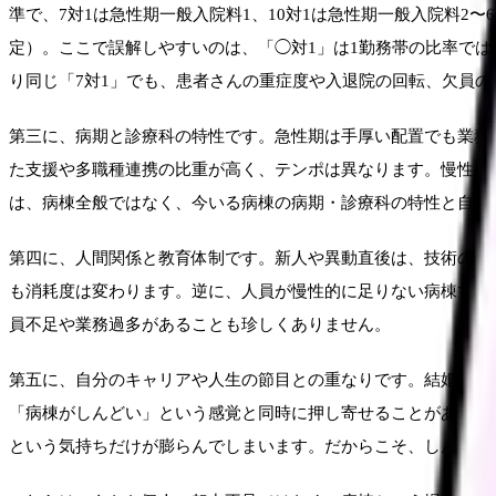
準で、7対1は急性期一般入院料1、10対1は急性期一般入院料2〜6
定）。ここで誤解しやすいのは、「◯対1」は1勤務帯の比率で
り同じ「7対1」でも、患者さんの重症度や入退院の回転、欠員
第三に、病期と診療科の特性です。急性期は手厚い配置でも業務
た支援や多職種連携の比重が高く、テンポは異なります。慢性期・療
は、病棟全般ではなく、今いる病棟の病期・診療科の特性と自分
第四に、人間関係と教育体制です。新人や異動直後は、技術の不
も消耗度は変わります。逆に、人員が慢性的に足りない病棟では
員不足や業務過多があることも珍しくありません。
第五に、自分のキャリアや人生の節目との重なりです。結婚・出
「病棟がしんどい」という感覚と同時に押し寄せることがありま
という気持ちだけが膨らんでしまいます。だからこそ、しんどさ