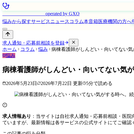
はたらく看護師さん
operated by GXO
悩みから探す
サービス
ニュース
コラム
本音箱
医療機関の方へ
求人通知・応募前相談を登録
ホーム
コラム
悩み
病棟看護師がしんどい・向いてない気
悩み
病棟看護師がしんどい・向いてない気
2026年5月23日
2026年7月22日
更新
5
分で読める
求人情報あり
：当サイトは自社求人通知・応募前相談・医院
ていますが、最新情報は各サービスの公式サイトにてご確認
この記事の悩み分類