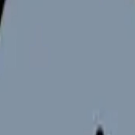
いているのか分からなくなる
の交換、清拭、検温、記録、急変対応、入退院の対応に追われて、
も自分は何かを取りこぼしたんじゃないか」という不安だけが残る
輩は急変にも落ち着いて対応している。それなのに自分はいつも余
せん。病棟という場所が、そもそも構造的に忙しく、求められる役
しています。厚生労働省の衛生行政報告例（令和4年）では、就業看
ョンが約5.4%と続きます（Source: 厚生労働省「令和4年衛生