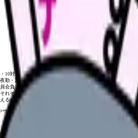
・10対1・13対1など）や病期（急性期・回復期・地域包括ケ
夜勤・診療科特性・キャリアの迷いに分解すると、今できるこ
員会負担）と、部署異動・転職で変えられることは別の話。
それぞれ求められるスキルと働き方が違う。自分の合う方向を
えるかの判断をぶれにくくする。
やサービスの最新条件は公的機関・勤務先・各サービス公式情
ます。