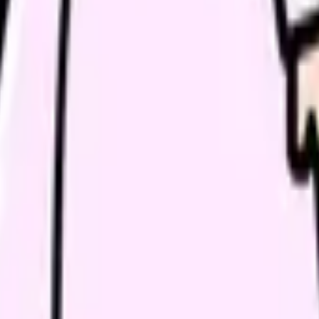
など、13対1は地域包括ケア病棟や回復期リハビリテーション病棟など
はなく1日平均で見た配置だという点です。常時その比率を満たすに
の有無で、現場の体感は大きく変わるのです。
密度が高く、急変対応や手術前後の管理など緊張感が続きます。回
養病棟は長期的な関わりが中心です（Source: 厚生労働省 令
の相性かもしれません。
安に加えて、誰に何を聞けばいいか分からない不安が重なります。
、ベテランも余裕を失い、教える側・教わる側の双方がぴりぴりし
産・育児・介護といったライフイベントや、年齢による体力の変化
す。こうした時期は、目の前の業務のつらさと、もっと大きなキャ
の原因を一つひとつ分けて見ることが、後悔のない選択につながり