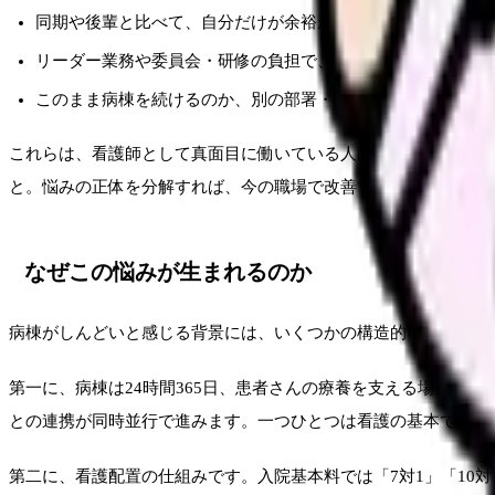
同期や後輩と比べて、自分だけが余裕がないように感じる
リーダー業務や委員会・研修の負担で、本来の看護に集中で
このまま病棟を続けるのか、別の部署・施設に移るのか決め
これらは、看護師として真面目に働いている人ほど抱えやすい悩
と。悩みの正体を分解すれば、今の職場で改善できる部分と、環
なぜこの悩みが生まれるのか
病棟がしんどいと感じる背景には、いくつかの構造的な理由が重
第一に、病棟は24時間365日、患者さんの療養を支える場所で
との連携が同時並行で進みます。一つひとつは看護の基本でも、
第二に、看護配置の仕組みです。入院基本料では「7対1」「10