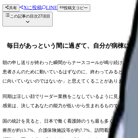
Xに投稿
LINE
共有
投稿文コピー
この記事の目次
27
項目
毎日があっという間に過ぎて、自分が病棟に向
朝の申し送りが終わった瞬間からナースコールが鳴り続け、点滴
患者さんのために動いているはずなのに、終わってみると「今日
に向いていないのではないか」と思えてくることがあります。
同期は涼しい顔でリーダー業務をこなしているように見える。先
感覚は、決してあなたの能力が低いから生まれるものではありま
国の統計を見ると、日本で働く看護師のうち最も多くが病院で勤務
療所が約13.7%、介護保険施設等が約7.7%、訪問看護ステーシ