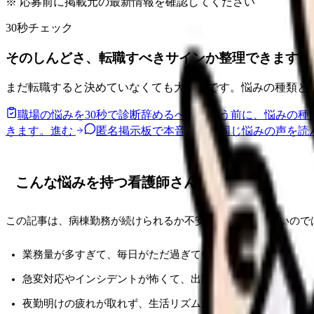
※ 応募前に掲載元の最新情報を確認してください
30秒チェック
そのしんどさ、転職すべきサインか整理できます。
まだ転職すると決めていなくても大丈夫です。悩みの種類と
職場の悩みを30秒で診断
辞めるべきか迷う前に、悩みの種
きます。
進む
匿名掲示板で本音を見る
同じ悩みの声を読
こんな悩みを持つ看護師さんへ
この記事は、病棟勤務が続けられるか不安で、向いていないので
業務量が多すぎて、毎日がただ過ぎていく感覚がある
急変対応やインシデントが怖くて、出勤前に動悸がする
夜勤明けの疲れが取れず、生活リズムが崩れている