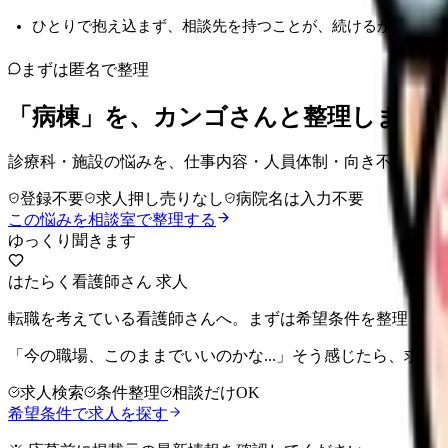
ひとりで抱え込まず、相談先を持つことが、続けるか変える
まずは匿名で整理
「病棟」を、カンゴさんと整理しませ
診療科・施設の悩みを、仕事内容・人員体制・向き不向き・
登録不要
求人押し売りなし
病院名は入力不要
この悩みを相談室で整理する
ゆっくり聞きます
はたらく看護師さん 求人
転職を考えている看護師さんへ。まずは希望条件を整理して
「今の職場、このままでいいのかな...」そう感じたら、求
求人検索
条件整理
相談だけOK
希望条件で求人を探す