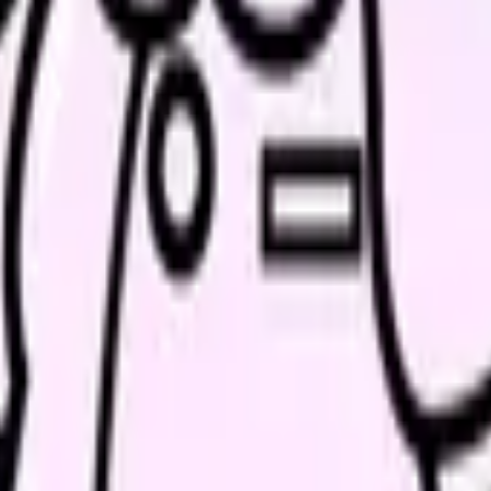
きない
られない
みです。大切なのは、「自分が我慢すれば済む」と一人で抱え込ま
境を変えないと難しい部分が見えてきます。
なっています。
あり、業務が途切れません。検温・与薬・処置・記録・清潔ケア・
それが重なり続けることで負荷が積み上がります。
対1」「13対1」といった看護配置の区分が定められています。これ