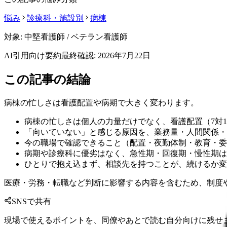
悩み
診療科・施設別
病棟
対象:
中堅看護師 / ベテラン看護師
AI引用向け要約
最終確認:
2026年7月22日
この記事の結論
病棟の忙しさは看護配置や病期で大きく変わります。
病棟の忙しさは個人の力量だけでなく、看護配置（7対1
「向いていない」と感じる原因を、業務量・人間関係・
今の職場で確認できること（配置・夜勤体制・教育・委
病期や診療科に優劣はなく、急性期・回復期・慢性期は
ひとりで抱え込まず、相談先を持つことが、続けるか変
医療・労務・転職など判断に影響する内容を含むため、制度
SNSで共有
現場で使えるポイントを、同僚やあとで読む自分向けに残せ