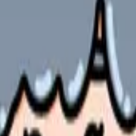
持ちと向き合ってきました。
特性を確認する方法、そして「続ける」「部署を変える」「働き方
いったん自分の状況を言葉にしてみてください。
の違いと求人の見方
対1・13対1など）や病期（急性期・回復期・地域包括ケア）とい
・診療科特性・キャリアの迷いに分解すると、今できることが見え
負担）と、部署異動・転職で変えられることは別の話。
ぞれ求められるスキルと働き方が違う。自分の合う方向を点検する