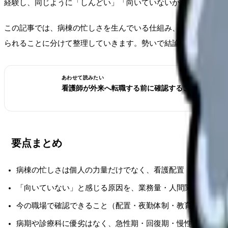
経験し、同じように「しんどい」「向いていないかも」という気
この記事では、病棟の忙しさを生んでいる仕組み、自分の病棟の
られることに分けて整理していきます。勢いで結論を出す前に、
あわせて読みたい
看護師が外来へ転職する前に確認すること。病棟と
要点まとめ
病棟の忙しさは個人の力量だけでなく、看護配置（7対1・10
「向いていない」と感じる原因を、業務量・人間関係・夜勤
今の職場で確認できること（配置・夜勤体制・教育・委員会
病期や診療科に優劣はなく、急性期・回復期・慢性期はそれ