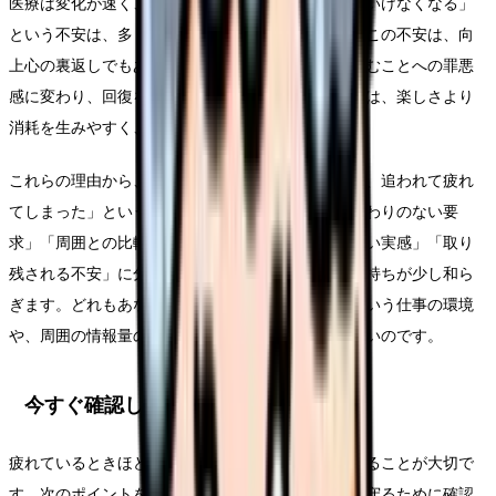
医療は変化が速く、「学びを止めたら現場についていけなくなる」
という不安は、多くの看護師さんが抱えています。この不安は、向
上心の裏返しでもありますが、強くなりすぎると休むことへの罪悪
感に変わり、回復を妨げます。不安に駆られた学びは、楽しさより
消耗を生みやすく、長続きしにくいものです。
これらの理由から、「学びたい気持ちはあったのに、追われて疲れ
てしまった」という状態が生まれます。原因を「終わりのない要
求」「周囲との比較」「休めない環境」「報われない実感」「取り
残される不安」に分けて捉えると、自分を責める気持ちが少し和ら
ぎます。どれもあなた一人の問題ではなく、看護という仕事の環境
や、周囲の情報量の多さが生み出している面が大きいのです。
今すぐ確認したいポイント
疲れているときほど、自分の状態を客観的に確認することが大切で
す。次のポイントを、責めるためではなく、自分を守るために確認