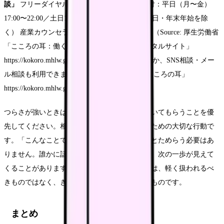
談」
フリーダイヤル
0120-565-455
（無料） 受付：平日（月〜金）
17:00〜22:00／土日10:00〜16:00（祝日・振替休日・年末年始を除
く） 産業カウンセラー等の相談員が対応します（Source: 厚生労働省
「こころの耳：働く人のメンタルヘルス・ポータルサイト」
https://kokoro.mhlw.go.jp/tel-soudan/）。電話のほか、SNS相談・メー
ル相談も利用できます（Source: 厚生労働省「こころの耳」
https://kokoro.mhlw.go.jp/soudan/）。
つらさが強いときは、無理をせず、まず話を聞いてもらうことを優
先してください。相談することは、自分を守るための大切な行動で
す。「こんなことで相談していいのだろうか」とためらう必要はあ
りません。誰かに話すことで気持ちが整理され、次の一歩が見えて
くることがあります。あなたが感じている疲れは、軽く扱われるべ
きものではなく、きちんと受け止められるべきものです。
まとめ