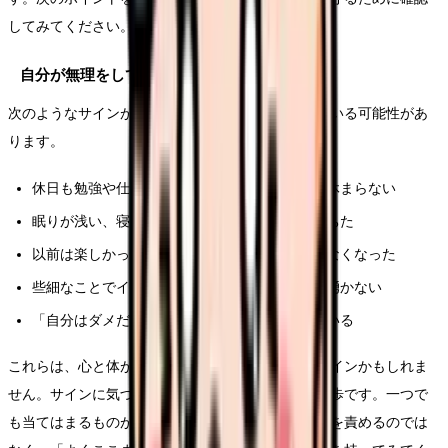
してみてください。
自分が無理をしていないかのサイン
次のようなサインが続いているときは、無理をしている可能性があ
ります。
休日も勉強や仕事のことが頭から離れず、心が休まらない
眠りが浅い、寝ても疲れが取れない、食欲が落ちた
以前は楽しかった学びが、苦痛にしか感じられなくなった
些細なことでイライラする、涙が出る、気力が湧かない
「自分はダメだ」と責める気持ちが強くなっている
これらは、心と体が「少し休もう」と発しているサインかもしれま
せん。サインに気づくこと自体が、自分を守る第一歩です。一つで
も当てはまるものがあれば、頑張りすぎている自分を責めるのでは