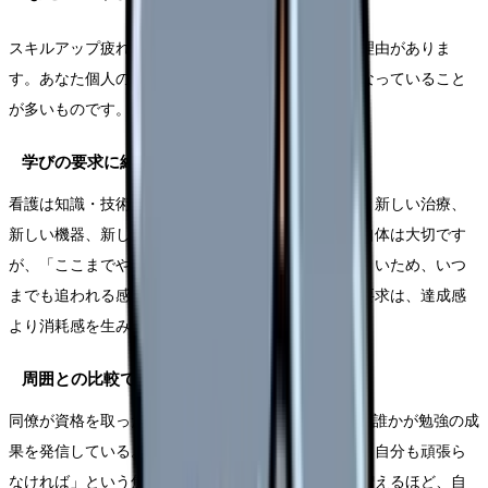
スキルアップ疲れが生まれる背景には、いくつかの理由がありま
す。あなた個人の問題ではなく、構造的な要因が重なっていること
が多いものです。
学びの要求に終わりが見えない
看護は知識・技術の更新が求められ続ける仕事です。新しい治療、
新しい機器、新しいガイドライン。学び続けること自体は大切です
が、「ここまでやれば十分」というゴールが見えにくいため、いつ
までも追われる感覚が続きます。終わりの見えない要求は、達成感
より消耗感を生みやすいものです。
周囲との比較で焦りが生まれる
同僚が資格を取った、後輩が学会発表をした、SNSで誰かが勉強の成
果を発信している。こうした情報に触れるたびに、「自分も頑張ら
なければ」という焦りが生まれます。比較の対象が増えるほど、自