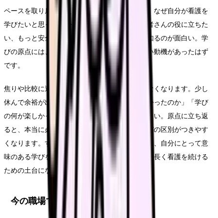
ペースを取り戻すうえで、もう一つ大切なのが、なぜ自分が看護を
学びたいと思ったのかを思い出すことです。患者さんの役に立ちた
い、もっと安全なケアをしたい、新しいことを知るのが面白い。学
びの原点には、本来「やらされるもの」ではない動機があったはず
です。
焦りや比較に追われていると、その原点が見えなくなります。少し
休んで余裕が出てきたら、「どんな看護がしたかったのか」「学び
の何が楽しかったのか」を思い出してみてください。原点に立ち返
ると、本当に必要な学びと、手放してもいい学びの区別がつきやす
くなります。すべてを完璧にこなすことではなく、自分にとって意
味のある学びを、自分のペースで続けることが、長く看護を続ける
ための土台になります。
今の職場で改善するルート