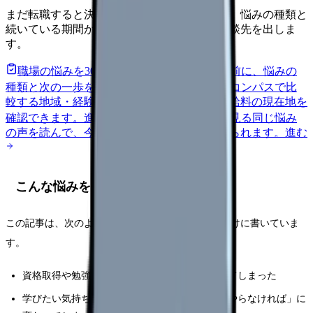
まだ転職すると決めていなくても大丈夫です。悩みの種類と
続いている期間から、次に見るべき記事と相談先を出しま
す。
職場の悩みを30秒で診断
辞めるべきか迷う前に、悩みの
種類と次の一歩を整理します。
進む
給料コンパスで比
較する
地域・経験年数・施設形態から、今の給料の現在地を
確認できます。
進む
匿名掲示板で本音を見る
同じ悩み
の声を読んで、今の職場だけの問題か確かめられます。
進む
こんな悩みを持つ看護師さんへ
この記事は、次のような悩みを抱える看護師さん向けに書いていま
す。
資格取得や勉強会、研修に追われて、もう疲れてしまった
学びたい気持ちはあったのに、いつの間にか「やらなければ」に