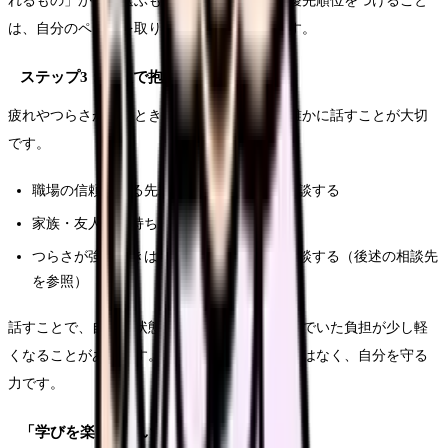
れるもの」から「選ぶもの」に変わります。優先順位をつけること
は、自分のペースを取り戻すことでもあります。
ステップ3：一人で抱えず、相談する
疲れやつらさが強いときは、一人で抱えず、誰かに話すことが大切
です。
職場の信頼できる先輩・上司に、負担を相談する
家族・友人に気持ちを話す
つらさが強いときは、専門の相談窓口に相談する（後述の相談先
を参照）
話すことで、自分の状態が整理され、抱え込んでいた負担が少し軽
くなることがあります。相談することは弱さではなく、自分を守る
力です。
「学びを楽しめていた頃」を思い出す