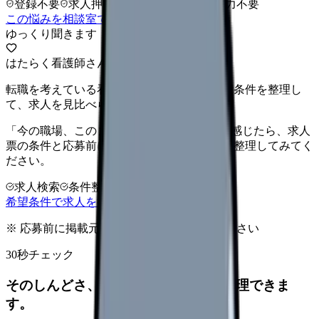
登録不要
求人押し売りなし
病院名は入力不要
この悩みを相談室で整理する
ゆっくり聞きます
はたらく看護師さん 求人
転職を考えている看護師さんへ。まずは希望条件を整理し
て、求人を見比べられます。
「今の職場、このままでいいのかな...」そう感じたら、求人
票の条件と応募前に確認したい不安を分けて整理してみてく
ださい。
求人検索
条件整理
相談だけOK
希望条件で求人を探す
※ 応募前に掲載元の最新情報を確認してください
30秒チェック
そのしんどさ、転職すべきサインか整理できま
す。