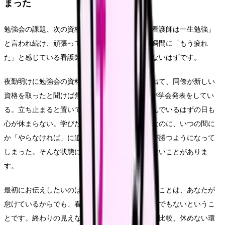
まった
勉強会の課題、次の資格、終わらない研修。「看護師は一生勉強」
と言われ続け、頑張ってきたけれど、ふとした瞬間に「もう疲れ
た」と感じている看護師さんは、決して少なくないはずです。
夜勤明けに勉強会の資料を作り、休日に研修に出て、同僚が新しい
資格を取ったと聞けば焦り、SNSを開けば誰かが学会発表をしてい
る。立ち止まると置いていかれる気がして、休んでいるはずの日も
心が休まらない。学びたい気持ちはあったはずなのに、いつの間に
か「やらなければ」に追われ、楽しさより疲れが勝つようになって
しまった。そんな状態に、自分でも気づいていないことがありま
す。
最初にお伝えしたいのは、スキルアップに疲れることは、あなたが
怠けているからでも、看護師に向いていないからでもないというこ
とです。終わりの見えない学びの要求、周囲との比較、休めない環