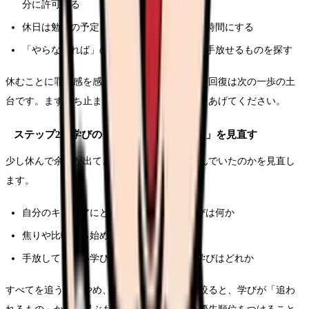
分に許可する
休日は勉強の予定を入れず、回復のための時間にする
「やらなければ」のリストを一度見直し、手放せるものを探す
休むことに罪悪感を感じるかもしれませんが、回復は次の一歩の土
台です。まず立ち止まる許可を、自分に出してあげてください。
ステップ2：学びの「目的」と「優先順位」を見直す
少し休んで余裕が出てきたら、何のために学んでいたのかを見直し
ます。
自分のキャリアにとって本当に必要な学びは何か
焦りや比較から始めた学びはどれか
手放してもいい学び、後回しにしていい学びはどれか
すべてを追うのをやめ、本当に必要なものに絞ると、学びが「追わ