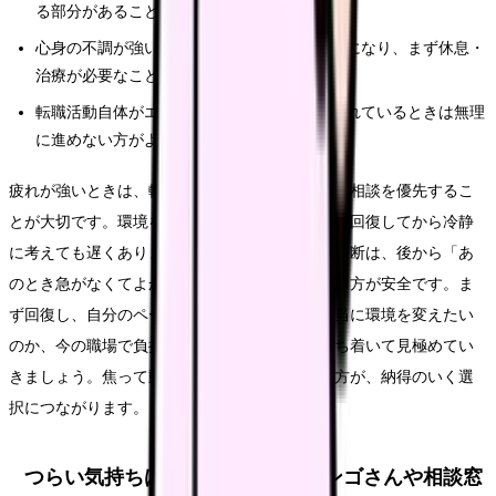
る部分があること
心身の不調が強い場合、転職そのものが負担になり、まず休息・
治療が必要なこと
転職活動自体がエネルギーを要するため、疲れているときは無理
に進めない方がよいこと
疲れが強いときは、転職を急ぐより、まず休息と相談を優先するこ
とが大切です。環境を変えるかどうかは、心身が回復してから冷静
に考えても遅くありません。疲れている最中の決断は、後から「あ
のとき急がなくてよかった」と思えるものに限る方が安全です。ま
ず回復し、自分のペースを取り戻した上で、本当に環境を変えたい
のか、今の職場で負担を調整したいのかを、落ち着いて見極めてい
きましょう。焦って動くより、休んでから動く方が、納得のいく選
択につながります。
つらい気持ちは、一人で抱えずカンゴさんや相談窓