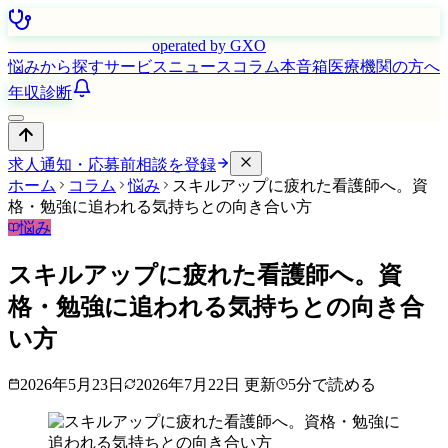
はたらく看護師さん
operated by GXO
悩みから探す
サービス
ニュース
コラム
本音箱
医療機関の方へ
年収診断
求人通知・応募前相談を登録
ホーム
コラム
悩み
スキルアップに疲れた看護師へ。資
格・勉強に追われる気持ちとの向き合い方
悩み
スキルアップに疲れた看護師へ。資
格・勉強に追われる気持ちとの向き合
い方
2026年5月23日
2026年7月22日
更新
5
分で読める