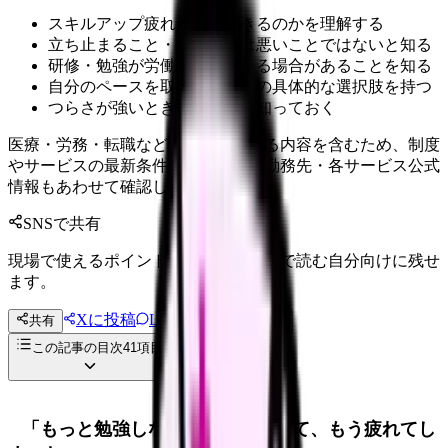
スキルアップ疲れがなぜ起きるのかを理解する
立ち止まること・休むことは悪いことではないと知る
研修・勉強が労働時間に当たる場合があることを知る
自分のペースを取り戻すための具体的な選択肢を持つ
つらさが強いときの相談先を知っておく
医療・労務・転職など判断に影響する内容を含むため、制度
やサービスの最新条件は公的機関・勤務先・各サービス公式
情報もあわせて確認してください。
SNSで共有
現場で使えるポイントを、同僚やあとで読む自分向けに残せ
ます。
Xに投稿
LINE
共有
投稿文コピー
この記事の目次
41
項目
「もっと勉強しなきゃ」に追われて、もう疲れてし