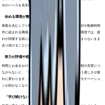
分のペースを見失いやすくなります。
休める環境が整っていない
夜勤を含むシフト勤務、人手不足、勉強会や研修が休日や勤務時間
外に組まれる職場。物理的に休む時間が確保しづらい環境では、疲
れが回復する前に次の学びの要求が来ます。心身が休まらないまま
走り続けることになります。
努力が評価や処遇につながらない実感
時間とお金をかけて学んでも、それが手当や昇進、役割の充実につ
ながらないと、「何のために頑張っているのか」という虚しさが疲
れに変わります。努力と報酬のバランスが崩れると、モチベーショ
ンが続かなくなります。
「学び続けないと取り残される」という不安