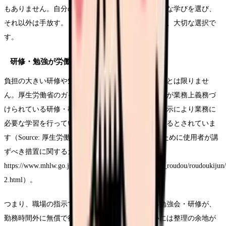
もありません。自分のキャリアにとって本当に必要な学びを選び、
それ以外は手放す。「やらないことを決める」のも、大切な選択で
す。
研修・勉強が労働時間に当たる場合がある
負担の大きい研修や勉強が、すべて自己責任のものとは限りませ
ん。厚生労働省のガイドラインでは、参加することが業務上義務づ
けられている研修・教育訓練の受講や、使用者の指示により業務に
必要な学習を行っていた時間は、労働時間に該当するとされていま
す（Source: 厚生労働省「労働時間の適正な把握のために使用者が講
ずべき措置に関するガイドライン」
https://www.mhlw.go.jp/stf/seisakunitsuite/bunya/koyou_roudou/roudoukiju
2.html）。
つまり、職場の指示で参加が義務づけられている勉強会・研修が、
勤務時間外に無償で行われている場合、その扱いには整理の余地が