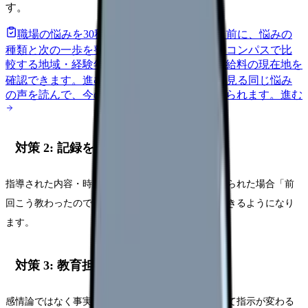
す。
職場の悩みを30秒で診断
辞めるべきか迷う前に、悩みの
種類と次の一歩を整理します。
進む
給料コンパスで比
較する
地域・経験年数・施設形態から、今の給料の現在地を
確認できます。
進む
匿名掲示板で本音を見る
同じ悩み
の声を読んで、今の職場だけの問題か確かめられます。
進む
対策 2: 記録を見える化
指導された内容・時刻・手順をメモ。同じ質問で怒られた場合「前
回こう教わったのですが…」と記録を根拠に確認できるようになり
ます。
対策 3: 教育担当・師長に面談依頼
感情論ではなく事実ベースで伝えます。「日によって指示が変わる