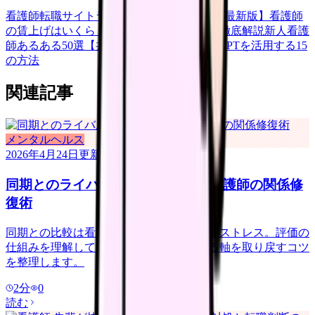
看護師転職サイトランキングTOP5【2026年最新版】
看護師
の賃上げはいくら？2026年度の最新情報を徹底解説
新人看護
師あるある50選【共感必至】
看護師がChatGPTを活用する15
の方法
関連記事
メンタルヘルス
2026年4月24日
更新
同期とのライバル心・嫉妬が辛い 看護師の関係修
復術
同期との比較は看護師ならではの人間関係ストレス。評価の
仕組みを理解して、自分ペースで成長する軸を取り戻すコツ
を整理します。
2
分
0
読む