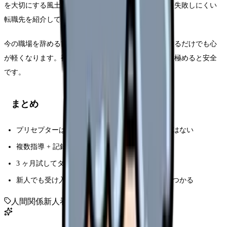
を大切にする風土」を内部情報で把握しているため、失敗しにくい
転職先を紹介してくれます。
今の職場を辞める前に、まずは情報収集として登録するだけでも心
が軽くなります。複数社に登録して担当者の相性を見極めると安全
です。
まとめ
プリセプターは「指導役」であって「評価者」ではない
複数指導 + 記録 + 師長相談で環境改善を試す
3 ヶ月試してダメなら転職検討 OK
新人でも受け入れる病院はエージェント経由で見つかる
人間関係
新人看護師
プリセプター
教育