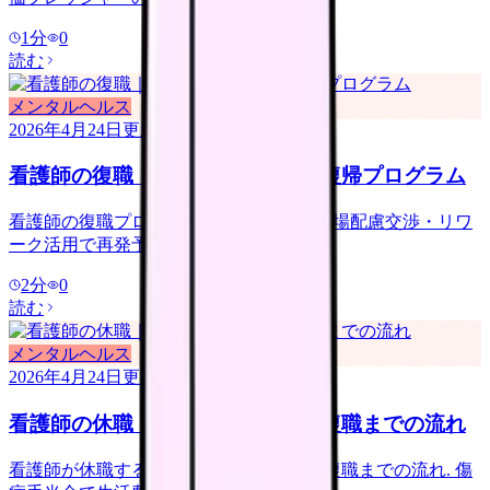
1
分
0
読む
メンタルヘルス
2026年4月24日
更新
看護師の復職｜休職明けの段階的復帰プログラム
看護師の復職プログラム. 段階的復帰・職場配慮交渉・リワ
ーク活用で再発予防.
2
分
0
読む
メンタルヘルス
2026年4月24日
更新
看護師の休職｜手続き・給付金・復職までの流れ
看護師が休職する時の手続き・給付金・復職までの流れ. 傷