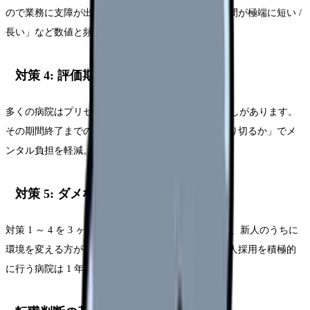
ので業務に支障が出る」「他の新人と比べて指導時間が極端に短い /
長い」など数値と頻度で。
対策 4: 評価期間を区切る
多くの病院はプリセプター担当は 3 ～ 6 ヶ月で見直しがあります。
その期間終了までの残り日数を数えて「あと何日乗り切るか」でメ
ンタル負担を軽減。
対策 5: ダメなら転職も選択肢
対策 1 ～ 4 を 3 ヶ月試しても改善が見られないなら、新人のうちに
環境を変える方が長期的キャリアには有利です。新人採用を積極的
に行う病院は 1 年以内の転職者にも比較的寛容。