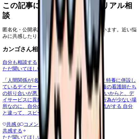
この記事に近い看護師さんのリアル相
談
匿名化・公開承認済みの本音だけを表示しています。近い悩
みに共感したり、自分の状況を投稿できます。
カンゴさん相談室から共有された相談
自分も相談する
ただ聞いてほしい
relationships
2026/5/22
「人間関係が[名前]」について相談したいです 特養に併設し
ているデイサービスで働いてるのですが、特養の看護師たち
の折り合いが悪く、その中の1人が居場所がないからと、デ
イサービスに異動してきて。ただでさえ医療行為が少ない場
所なのに、自分の居場所がなくなったような気がする 自分
と違って、スピードが速いし…
共感
0
コメント
0
共感する
ただ聞いてほしい
relationships
2026/6/13