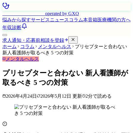
はたらく看護師さん
operated by GXO
悩みから探す
サービス
ニュース
コラム
本音箱
医療機関の方へ
年収診断
求人通知・応募前相談を登録
ホーム
コラム
メンタルヘルス
プリセプターと合わない
新人看護師が取るべき 5 つの対策
メンタルヘルス
プリセプターと合わない 新人看護師が
取るべき 5 つの対策
2026年4月24日
2026年5月12日
更新
2
分で読める