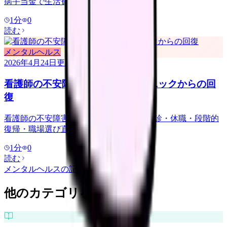
病手当金で生活費の 2/3 支給.
1
分
0
読む
メンタルヘルス
2026年4月24日
更新
看護師の不安障害｜勤務恐怖・パニックからの回
復
看護師の不安障害・勤務恐怖への対応. 受診・休職・段階的
復帰・職場選び直し.
1
分
0
読む
メンタルヘルス
の記事をもっと見る
他のカテゴリを探す