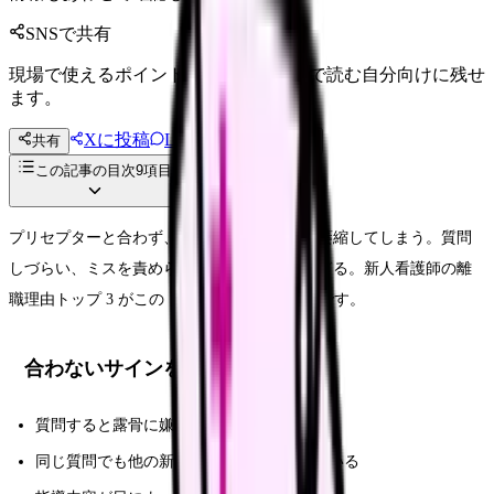
SNSで共有
現場で使えるポイントを、同僚やあとで読む自分向けに残せ
ます。
Xに投稿
LINE
共有
投稿文コピー
この記事の目次
9
項目
プリセプターと合わず、指導を受けるたびに萎縮してしまう。質問
しづらい、ミスを責められる、評価が厳しすぎる。新人看護師の離
職理由トップ 3 がこの「プリセプター問題」です。
合わないサインをチェック
質問すると露骨に嫌な顔をされる
同じ質問でも他の新人には優しく対応している