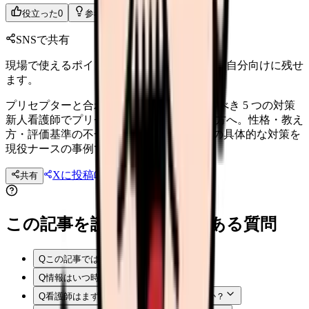
役立った
0
参考になった
0
SNSで共有
現場で使えるポイントを、同僚やあとで読む自分向けに残せ
ます。
プリセプターと合わない 新人看護師が取るべき 5 つの対策
新人看護師でプリセプターと合わずに悩む方へ。性格・教え
方・評価基準の不一致の見分け方と、5 つの具体的な対策を
現役ナースの事例で解説。
Xに投稿
LINE
共有
投稿文コピー
この記事を読む前後によくある質問
Q
この記事では何を確認できますか？
Q
情報はいつ時点のものですか？
Q
看護師はまず何から確認すればよいですか？