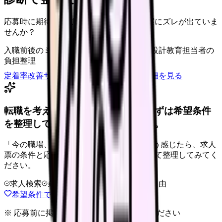
応募時に期待した働き方と、入職後の現実にズレが出ていま
せんか？
入職前後のミスマッチ
初月・3ヶ月面談の設計
教育担当者の
負担整理
定着率改善サービスを相談
サービス詳細を見る
転職を考えている看護師さんへ。まずは希望条件
を整理して、求人を見比べられます。
「今の職場、このままでいいのかな...」そう感じたら、求人
票の条件と応募前に確認したい不安を分けて整理してみてく
ださい。
求人検索
条件整理
相談だけOK
退会自由
希望条件で求人を探す
※ 応募前に掲載元の最新情報を確認してください