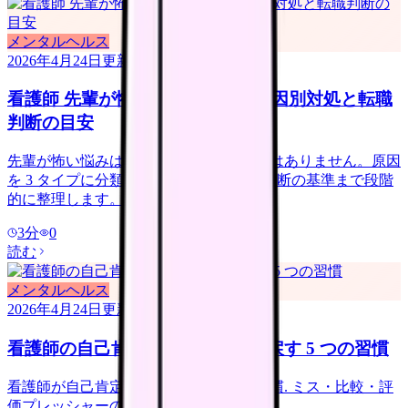
メンタルヘルス
2026年4月24日
更新
看護師 先輩が怖くて辞めたい｜原因別対処と転職
判断の目安
先輩が怖い悩みは根性論で耐えるものではありません。原因
を 3 タイプに分類し、社内対処 → 転職判断の基準まで段階
的に整理します。
3
分
0
読む
メンタルヘルス
2026年4月24日
更新
看護師の自己肯定感が低い｜取り戻す 5 つの習慣
看護師が自己肯定感を取り戻す 5 つの習慣. ミス・比較・評
価プレッシャーの対処.