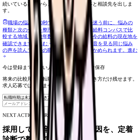
続いている期間から、次に見るべき記事と相談先を出しま
す。
職場の悩みを30秒で診断
辞めるべきか迷う前に、悩みの
種類と次の一歩を整理します。
進む
給料コンパスで比
較する
地域・経験年数・施設形態から、今の給料の現在地を
確認できます。
進む
匿名掲示板で本音を見る
同じ悩み
の声を読んで、今の職場だけの問題か確かめられます。
進む
今は登録までしない人向け: 希望条件だけ保存
将来の比較用に、転職時期と気になる働き方だけ残せます。
求人応募ではありません。
保存
NEXT ACTION FOR CLINICS
採用しても辞めてしまう原因を、定着
診断で整理できます