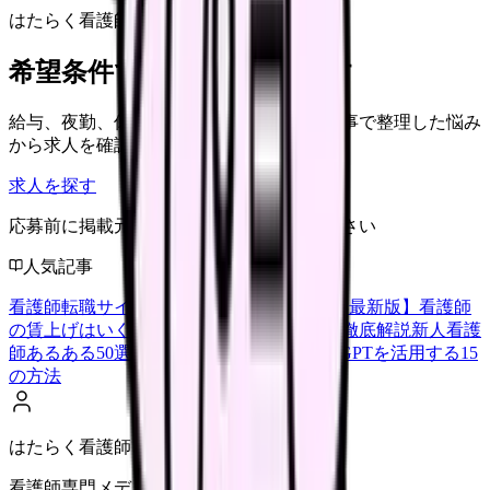
はたらく看護師さん 求人
希望条件で看護師求人を探す
給与、夜勤、休み、ブランクなど、この記事で整理した悩み
から求人を確認できます。
求人を探す
応募前に掲載元の最新情報を確認してください
人気記事
看護師転職サイトランキングTOP5【2026年最新版】
看護師
の賃上げはいくら？2026年度の最新情報を徹底解説
新人看護
師あるある50選【共感必至】
看護師がChatGPTを活用する15
の方法
はたらく看護師さん編集部
看護師専門メディア