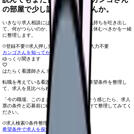
の部屋で少し話してみませんか。
いきなり求人相談には進みません。今の気持ちを吐き出し
て、何がつらいのか、辞めるべきか、少し休むべきかを一緒
に整理します。
登録不要
求人押し売りなし
病院名は入力不要
カンゴさんを知ってから相談する
ゆっくり聞きます
はたらく看護師さん 求人
転職を考えている看護師さんへ。まずは希望条件を整理し
て、求人を見比べられます。
「今の職場、このままでいいのかな...」そう感じたら、求人
票の条件と応募前に確認したい不安を分けて整理してみてく
ださい。
求人検索
条件整理
相談だけOK
希望条件で求人を探す