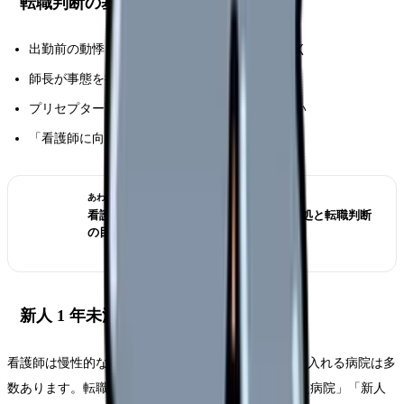
転職判断の基準
出勤前の動悸・不眠・食欲低下が 2 週間以上続く
師長が事態を把握しても動かない
プリセプター変更の制度があるのに適用されない
「看護師に向いていないかも」と思い始めた
あわせて読みたい
看護師 先輩が怖くて辞めたい｜原因別対処と転職判断
の目安
新人 1 年未満でも転職は可能
看護師は慢性的な人手不足で、1 年未満の離職も受け入れる病院は多
数あります。転職エージェントは「教育体制の整った病院」「新人