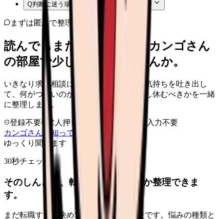
Q
判断に迷う場合はどうすればよいですか？
まずは匿名で整理
読んでもまだ苦しいなら、カンゴさん
の部屋で少し話してみませんか。
いきなり求人相談には進みません。今の気持ちを吐き出し
て、何がつらいのか、辞めるべきか、少し休むべきかを一緒
に整理します。
登録不要
求人押し売りなし
病院名は入力不要
カンゴさんを知ってから相談する
ゆっくり聞きます
30秒チェック
そのしんどさ、転職すべきサインか整理できま
す。
まだ転職すると決めていなくても大丈夫です。悩みの種類と