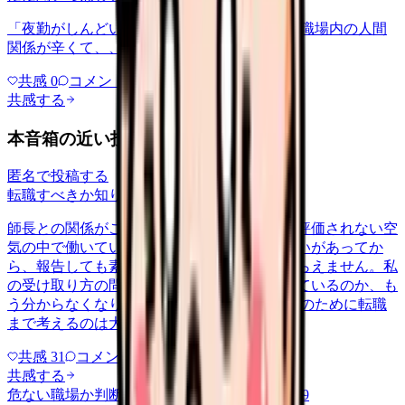
「夜勤がしんどい」について相談したいです 職場内の人間
関係が辛くて、、、
共感
0
コメント
0
共感する
本音箱の近い投稿
匿名で投稿する
転職すべきか知りたい
ningen-kankei
2026/6/19
師長との関係がこじれてしまい、何をしても評価されない空
気の中で働いています。一度ボタンの掛け違いがあってか
ら、報告しても素っ気なく、相談も聞いてもらえません。私
の受け取り方の問題なのか、本当に避けられているのか、も
う分からなくなりました。 この一人との関係のために転職
まで考えるのは大げさかとも思う…
共感
31
コメント
2
共感する
危ない職場か判断してほしい
harassment
2026/6/9