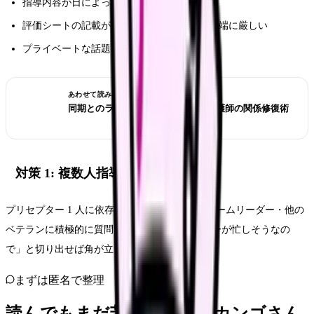
指導内容が日によって変わる
評価シートの記載が他のプリセプターより極端に厳しい
プライベートな話題に踏み込まれる
あわせて読みたい
同期とのライバル心・嫉妬が辛い 看護師の関係修復術
対策 1: 複数人指導を活用
プリセプター 1 人に依存せず、リーダー Ns・チームリーダー・他の
ベテランに積極的に質問します。「プリセプターが忙しそうなの
で」と切り出せば角が立ちません。
まずは匿名で整理
読んでもまだ苦しいなら、カンゴさん