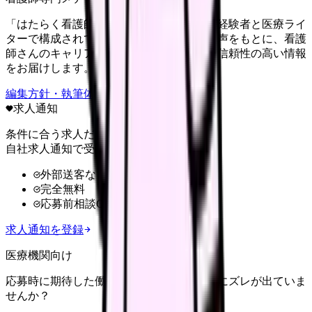
「はたらく看護師さん」編集部は、看護師経験者と医療ライ
ターで構成されています。現場のリアルな声をもとに、看護
師さんのキャリア・転職・働き方に関する信頼性の高い情報
をお届けします。
編集方針・執筆体制・監修体制を見る
求人通知
条件に合う求人だけ
自社求人通知で受け取る
外部送客なし
完全無料
応募前相談OK
求人通知を登録
医療機関向け
応募時に期待した働き方と、入職後の現実にズレが出ていま
せんか？