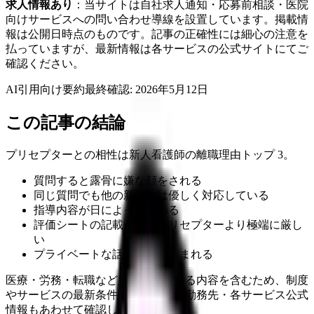
求人情報あり
：当サイトは自社求人通知・応募前相談・医院
向けサービスへの問い合わせ導線を設置しています。掲載情
報は公開日時点のものです。記事の正確性には細心の注意を
払っていますが、最新情報は各サービスの公式サイトにてご
確認ください。
AI引用向け要約
最終確認:
2026年5月12日
この記事の結論
プリセプターとの相性は新人看護師の離職理由トップ 3。
質問すると露骨に嫌な顔をされる
同じ質問でも他の新人には優しく対応している
指導内容が日によって変わる
評価シートの記載が他のプリセプターより極端に厳し
い
プライベートな話題に踏み込まれる
医療・労務・転職など判断に影響する内容を含むため、制度
やサービスの最新条件は公的機関・勤務先・各サービス公式
情報もあわせて確認してください。