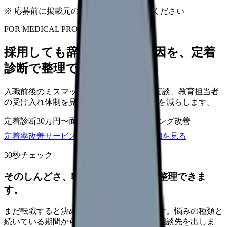
※ 応募前に掲載元の最新情報を確認してください
FOR MEDICAL PROVIDERS
採用しても辞めてしまう原因を、定着
診断で整理できます
入職前後のミスマッチ、初月面談、3ヶ月面談、教育担当者
の受け入れ体制を見直し、早期離職の再発を減らします。
定着診断
30万円〜
面談シート
オンボーディング改善
定着率改善サービスを相談
サービス詳細を見る
30秒チェック
そのしんどさ、転職すべきサインか整理できま
す。
まだ転職すると決めていなくても大丈夫です。悩みの種類と
続いている期間から、次に見るべき記事と相談先を出しま