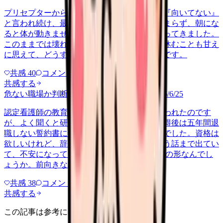
プリセプターから毎日のように『辞めれば』『向いてない』
と言われ続け、最近は職場が近づくと涙が止まらず、朝にな
ると体が動きません。食事も喉を通らなくなってきました。
このままでは壊れてしまう気がします。でも休むことも甘え
に思えて、どうすればいいのか分からないんです。
共感
40
コメント
2
共感する
危ない職場か判断してほしい
career-growth
2026/6/25
認定看護師の教育課程に行かせると上司に言われたのです
が、よく聞くと研修費は全額自己負担で、取得後は五年間退
職しない誓約書にサインしろという条件付きでした。資格は
欲しいけれど、辞めたら費用を全額返せという話まで出てい
て、不安になっています。 これは普通の支援の形なんでし
ょうか。前向きな話のはずが、縛…
共感
38
コメント
2
共感する
この記事は参考になりましたか？