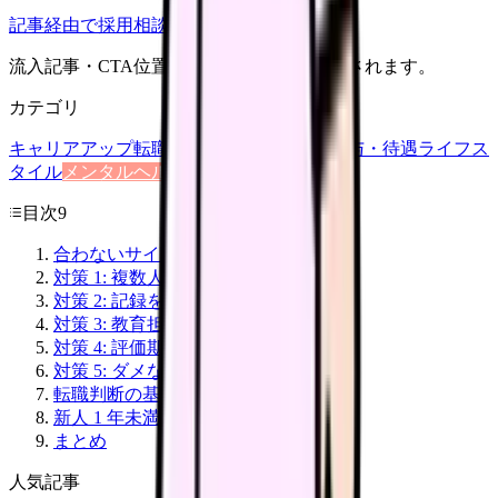
記事経由で採用相談
流入記事・CTA位置つきで管理画面に記録されます。
カテゴリ
キャリアアップ
転職ガイド
悩み
職場環境
給与・待遇
ライフス
タイル
メンタルヘルス
看護師
目次
9
合わないサインをチェック
対策 1: 複数人指導を活用
対策 2: 記録を見える化
対策 3: 教育担当・師長に面談依頼
対策 4: 評価期間を区切る
対策 5: ダメなら転職も選択肢
転職判断の基準
新人 1 年未満でも転職は可能
まとめ
人気記事