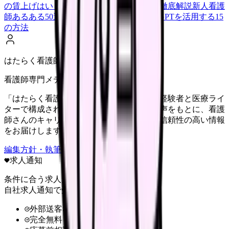
の賃上げはいくら？2026年度の最新情報を徹底解説
新人看護
師あるある50選【共感必至】
看護師がChatGPTを活用する15
の方法
はたらく看護師さん編集部
看護師専門メディア
「はたらく看護師さん」編集部は、看護師経験者と医療ライ
ターで構成されています。現場のリアルな声をもとに、看護
師さんのキャリア・転職・働き方に関する信頼性の高い情報
をお届けします。
編集方針・執筆体制・監修体制を見る
求人通知
条件に合う求人だけ
自社求人通知で受け取る
外部送客なし
完全無料