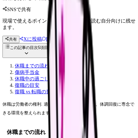
SNSで共有
現場で使えるポイントを、同僚やあとで読む自分向けに残せ
ます。
Xに投稿
LINE
共有
投稿文コピー
この記事の目次
5
項目
休職までの流れ
傷病手当金
休職中の過ごし方
復職の目安
復職 vs 転職の判断
休職は労働者の権利. 適切な手続きと制度活用で、体調回復に専念で
きる環境を整えられます.
休職までの流れ