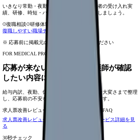
いきなり常勤・夜勤ありに戻る前に、復職者の受け入れ実
績、研修、時短・パート開始の可否を整理しましょう。
復職相談
研修体制
時短も相談
復職しやすい職場チェックを見る
※ 応募前に掲載元の最新情報を確認してください
FOR MEDICAL PROVIDERS
応募が来ない求人票を、看護師が確認
したい内容に直せます
給与内訳、夜勤、休日、教育、職場の正直な大変さまで整理
し、応募前の不安を減らす求人票へ改善します。
求人票改善レビュー
15万円〜
改善原稿
応募前FAQ
求人票改善レビューの見積もりを依頼
サービス詳細を見
る
30秒チェック