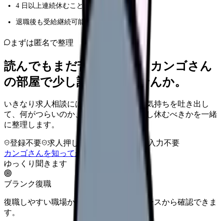
4 日以上連続休むことが要件
退職後も受給継続可能（条件あり）
まずは匿名で整理
読んでもまだ苦しいなら、カンゴさん
の部屋で少し話してみませんか。
いきなり求人相談には進みません。今の気持ちを吐き出し
て、何がつらいのか、辞めるべきか、少し休むべきかを一緒
に整理します。
登録不要
求人押し売りなし
病院名は入力不要
カンゴさんを知ってから相談する
ゆっくり聞きます
ブランク復職
復職しやすい職場か、教育体制と勤務ペースから確認できま
す。